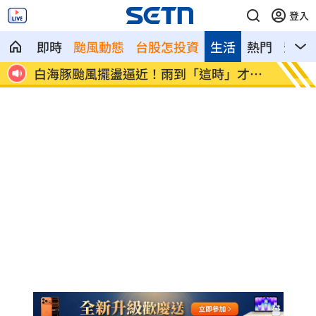
登入
即時
颱風動態
台股怎投資
生活
熱門
影音
鍾鎮
白海豚颱風擺盪逼近！雨到「這時」才趨
最遺憾
緩
事