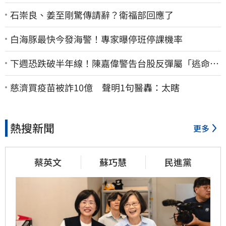
石崇良、姜至剛驚傳請辭？衛福部回應了
白海豚最快今發海警！專家曝停班停課機率
下週恐跌破半年線！陳嘉偉警告台股反彈屬「逃命
波」：空頭大屠殺剛開始
慈濟買疫苗被詐10億 聲明1句醫轟：太瞎
熱搜新聞
更多
蔡英文
蘇巧慧
民進黨