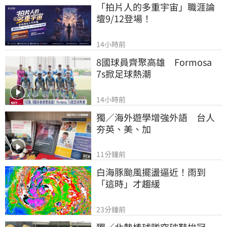
「拍片人的多重宇宙」職涯論
壇9/12登場！
14小時前
8國球員齊聚高雄　Formosa 
7s掀足球熱潮
14小時前
獨／海外遊學增強外語　台人
夯英、美、加
11分鐘前
白海豚颱風擺盪逼近！雨到
「這時」才趨緩
23分鐘前
獨／北勢棒球隊穿破鞋拚冠