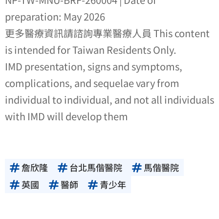
preparation: May 2026
更多醫療資訊請諮詢專業醫療人員 This content
is intended for Taiwan Residents Only.
IMD presentation, signs and symptoms,
complications, and sequelae vary from
individual to individual, and not all individuals
with IMD will develop them
詹欣隆
台北馬偕醫院
馬偕醫院
英國
醫師
青少年