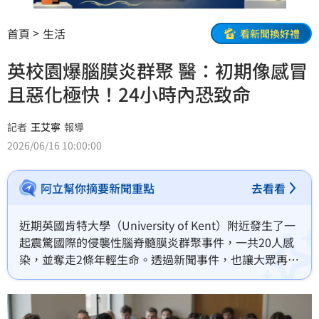
首頁
生活
看新聞換好禮
英校園爆腦膜炎群聚 醫：初期像感冒
且惡化極快！24小時內恐致命
記者
王艾寧
報導
2026/06/16 10:00:00
阿立幫你摘要新聞重點
去看看
近期英國肯特大學（University of Kent）附近發生了一
起震驚國際的侵襲性腦脊髓膜炎群聚事件，一共20人感
染，並奪走2條年輕生命。透過新聞事件，也讓大眾再度
關注到這個極少見的疾病，尤其對於要前往國外留學的
青少年來說，更是要多加留意的事件。