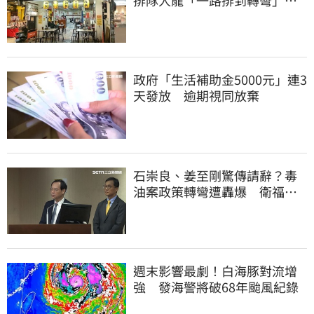
上萬網友力挺
政府「生活補助金5000元」連3
天發放 逾期視同放棄
石崇良、姜至剛驚傳請辭？毒
油案政策轉彎遭轟爆 衛福部
回應了
週末影響最劇！白海豚對流增
強 發海警將破68年颱風紀錄