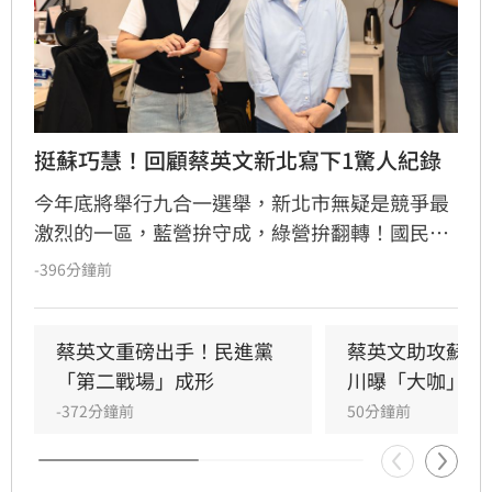
挺蘇巧慧！回顧蔡英文新北寫下1驚人紀錄
今年底將舉行九合一選舉，新北市無疑是競爭最
激烈的一區，藍營拚守成，綠營拚翻轉！國民黨
參選人李四川與民進黨參選人蘇巧慧民調更是呈
-396分鐘前
現五五波。選戰陷入膠著之際，蘇巧慧今（7）
日證實，當初曾拜託前總統蔡英文擔任競選總部
主委時，蔡英文一口就答應。完成兩屆總統任期
蔡英文重磅出手！民進黨
蔡英文助攻蘇巧
的蔡英文，除了挾帶超高人氣之外，新北更是她
「第二戰場」成形
川曝「大咖」應
的「政壇起家厝」，三度在此橫掃百萬票，有望
-372分鐘前
50分鐘前
成為蘇巧慧的最強支援。