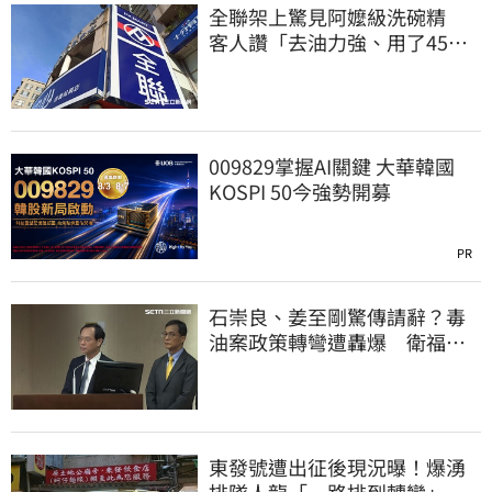
全聯架上驚見阿嬤級洗碗精
客人讚「去油力強、用了45
年」
009829掌握AI關鍵 大華韓國
KOSPI 50今強勢開募
PR
石崇良、姜至剛驚傳請辭？毒
油案政策轉彎遭轟爆 衛福部
回應了
東發號遭出征後現況曝！爆湧
排隊人龍「一路排到轉彎」