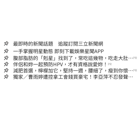
最即時的新聞話題 追蹤訂閱三立新聞網
一手掌握明星動態 即刻下載娛樂星聞APP
腹部脂肪的「剋星」找到了，常吃這幾物，吃走大肚
PR
囊，瘦出小蠻腰
伴侶和妳一起預防HPV，才有資格說愛妳！
PR
減肥首選，檸檬加它，堅持一週，腰細了，瘦到你懷疑
PR
人生
獨家／曹雨婷遭控拿工會錢買豪宅！李亞萍不忍發聲：
余天管工會都貼錢