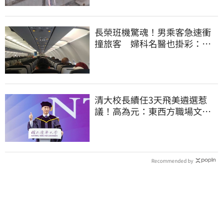
長榮班機驚魂！男乘客急速衝
撞旅客 婦科名醫也掛彩：全
機卡半小時
清大校長續任3天飛美遴選惹
議！高為元：東西方職場文化
差異的理解不足
Recommended by