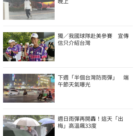
晚上
獨／我國球隊赴美參賽　宣傳
信只介紹台灣
下週「半個台灣防雨彈」　端
午節天氣曝光
週日雨彈再開轟！這天「出
梅」高溫飆33度