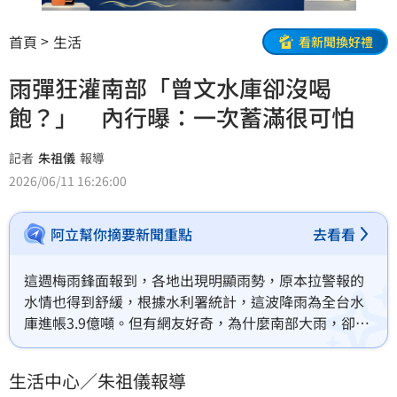
首頁
生活
看新聞換好禮
雨彈狂灌南部「曾文水庫卻沒喝
飽？」 內行曝：一次蓄滿很可怕
記者
朱祖儀
報導
2026/06/11 16:26:00
阿立幫你摘要新聞重點
去看看
這週梅雨鋒面報到，各地出現明顯雨勢，原本拉警報的
水情也得到舒緩，根據水利署統計，這波降雨為全台水
庫進帳3.9億噸。但有網友好奇，為什麼南部大雨，卻沒
有讓水庫滿起來？文章曝光掀起討論，不少人指出，
「曾文水庫一次裝滿很可怕好嗎？」
生活中心／朱祖儀報導