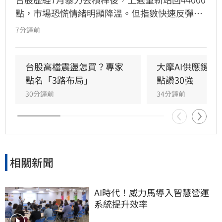
點，市場恐慌情緒明顯降溫。但指數快速反彈不
等於整理結束，美國升息壓力、中東戰事及AI投
7分鐘前
資變現疑慮仍在。投信認為，8月台股仍將高檔
震盪，操作上不必急著離場，可利用拉回重新調
整持股，聚焦AI基本面強勁的4大族群。
台股高檔震盪怎買？專家
大摩AI供應鏈圖
點名「3路布局」
點讚30強
30分鐘前
34分鐘前
相關新聞
AI時代！威力馬導入智慧營運
系統提升效率