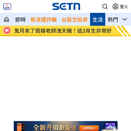
登入
即時
慈濟遭詐騙
台股怎投資
生活
熱門
影
戒區曝
鬼月來了雨揚老師洩天機！這3肖生非常好
藍前官
福