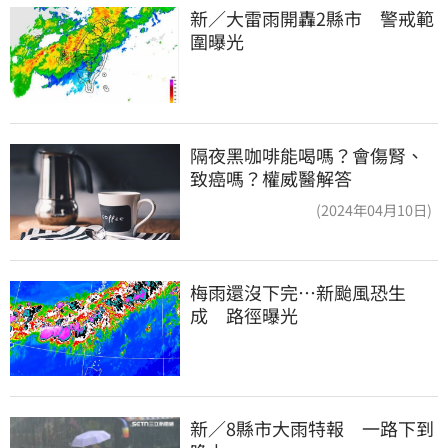
新／大雷雨開轟2縣市　警戒範
圍曝光
隔夜黑咖啡能喝嗎？會傷腎、
致癌嗎？權威醫解答
(2024年04月10日)
梅雨還沒下完…新颱風恐生
成　路徑曝光
新／8縣市大雨特報　一路下到