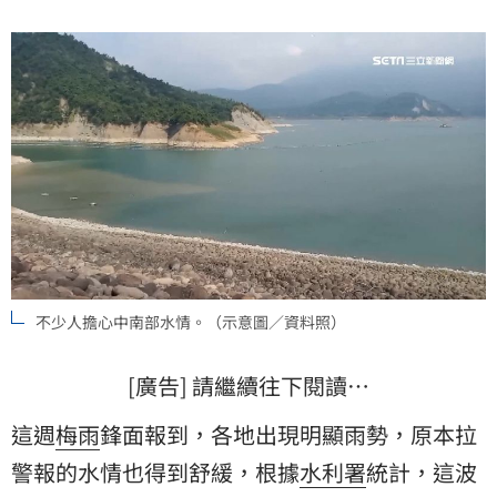
不少人擔心中南部水情。（示意圖／資料照）
[廣告] 請繼續往下閱讀…
這週
梅雨
鋒面報到，各地出現明顯雨勢，原本拉
警報的水情也得到舒緩，根據
水利署
統計，這波