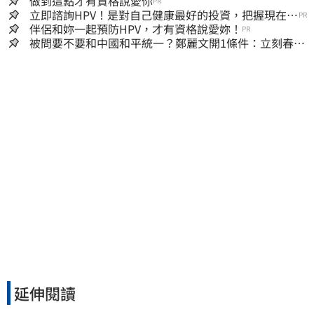
做到這點才有資格說愛你
PR
立即諮詢HPV！是對自己健康最好的投資，把握現在不
PR
嫌晚！
伴侶和妳一起預防HPV，才有資格說愛妳！
PR
被問要不要和中國和平統一？鄭麗文開1條件：立刻春暖
花開
延伸閱讀