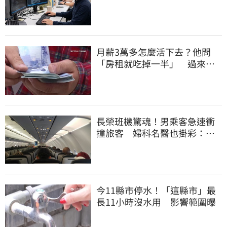
半年重回職場
月薪3萬多怎麼活下去？他問
「房租就吃掉一半」 過來人
喊：可以活
長榮班機驚魂！男乘客急速衝
撞旅客 婦科名醫也掛彩：全
機卡半小時
今11縣市停水！「這縣市」最
長11小時沒水用 影響範圍曝