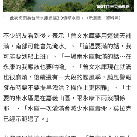
此次梅雨為台灣水庫進帳3.9億噸水量。（示意圖／資料照）
不少網友看到後，表示「曾文水庫要用這幾天補
滿，南部可能會先淹水」、「這週要滿的話，我
可能要划船上班」、「一場雨水庫就滿的話…在
永康的我應該也要咕嚕」、「曾文水庫現在就滿
也很麻煩，後續還有一大段的颱風季，颱風警報
發布時要不要提早洩洪？操作上更困難」、「主
要的集水區是在嘉義山區，跟永康
下雨
沒關係
耶」、「水庫一次灌滿會減少水庫壽命，莫拉克
已經示範過了。」