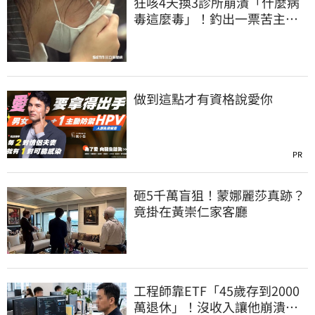
狂咳4天換3診所崩潰「什麼病
毒這麼毒」！釣出一票苦主：
咳1個月還沒好
做到這點才有資格說愛你
PR
砸5千萬盲狙！蒙娜麗莎真跡？
竟掛在黃崇仁家客廳
工程師靠ETF「45歲存到2000
萬退休」！沒收入讓他崩潰…