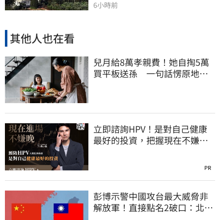
6小時前
其他人也在看
兒月給8萬孝親費！她自掏5萬
買平板送孫 一句話愣原地
「傷心不已」
立即諮詢HPV！是對自己健康
最好的投資，把握現在不嫌
晚！
PR
彭博示警中國攻台最大威脅非
解放軍！直接點名2破口：北京
正悄悄洗腦