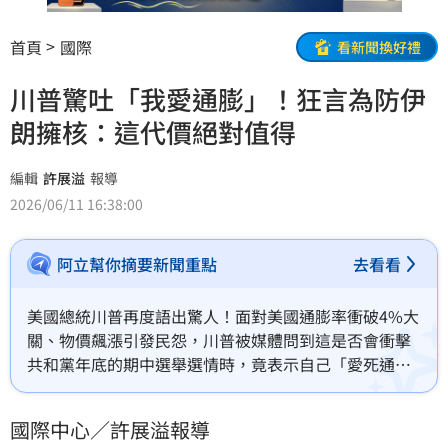
首頁
國際
看新聞換好禮
川普驚吐「我愛通膨」！狂言為防伊
朗擁核：這代價絕對值得
編輯
許展溢
報導
2026/06/11 16:38:00
阿立幫你摘要新聞重點
去看看
美國總統川普再度語出驚人！面對美國通膨率衝破4%大
關、物價飆漲引發民怨，川普被媒體問到這是否會衝擊
共和黨年底的期中選舉選情時，竟表示自己「愛死通膨
了（I love the inflation）」。他強調，只要能阻止伊朗
擁有核武，這點代價絕對值得，並說相信戰爭結束，物
國際中心／許展溢報導
價與油價就會回落。