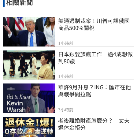
相關新聞
美通過制裁案！川普可課俄國
商品500%關稅
1小時前
日本銀髮族瘋工作　逾4成想做
到80歲
1小時前
華許9月升息？ING：匯市在他
與戰爭間拉鋸
3小時前
老後離婚財產怎麼分？　丈夫
退休金拒分