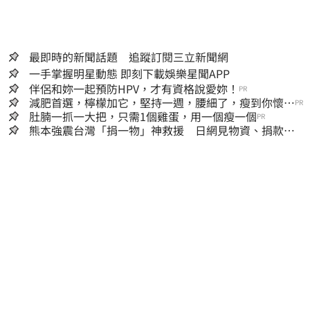
最即時的新聞話題 追蹤訂閱三立新聞網
一手掌握明星動態 即刻下載娛樂星聞APP
伴侶和妳一起預防HPV，才有資格說愛妳！
PR
減肥首選，檸檬加它，堅持一週，腰細了，瘦到你懷疑
PR
人生
肚腩一抓一大把，只需1個雞蛋，用一個瘦一個
PR
熊本強震台灣「捐一物」神救援 日網見物資、捐款
喊：給台灣統治算了