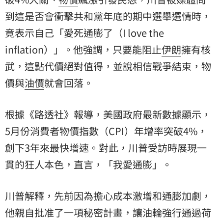
到這是否會衝擊共和黨年底的期中選舉選情時，
竟表示自己「愛死通膨了（I love the
inflation）」。他強調，只要能阻止
伊朗
擁有核
武，這點代價絕對值得，並說相信戰爭結束，物
價與
油價
就會回落。
根據《路透社》報導，美國政府最新數據顯示，
5月份消費者物價指數（CPI）年增率突破4%，
創下3年來最快增速。對此，川普受訪時展現一
貫的狂人本色，直言，「我愛通膨」。
川普解釋，先前因為擔心成本激增和通膨加劇，
他親自批准了一項秘密計畫，讓油輪強行通過荷