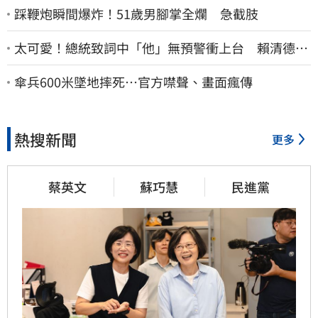
踩鞭炮瞬間爆炸！51歲男腳掌全爛 急截肢
太可愛！總統致詞中「他」無預警衝上台 賴清德笑
喊：卸任再交棒給你
傘兵600米墜地摔死…官方噤聲、畫面瘋傳
熱搜新聞
更多
蔡英文
蘇巧慧
民進黨