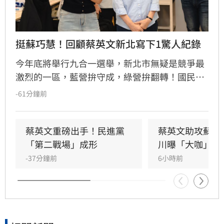
挺蘇巧慧！回顧蔡英文新北寫下1驚人紀錄
今年底將舉行九合一選舉，新北市無疑是競爭最
激烈的一區，藍營拚守成，綠營拚翻轉！國民黨
參選人李四川與民進黨參選人蘇巧慧民調更是呈
-61分鐘前
現五五波。選戰陷入膠著之際，蘇巧慧今（7）
日證實，當初曾拜託前總統蔡英文擔任競選總部
主委時，蔡英文一口就答應。完成兩屆總統任期
蔡英文重磅出手！民進黨
蔡英文助攻蘇巧
的蔡英文，除了挾帶超高人氣之外，新北更是她
「第二戰場」成形
川曝「大咖」應
的「政壇起家厝」，三度在此橫掃百萬票，有望
-37分鐘前
6小時前
成為蘇巧慧的最強支援。