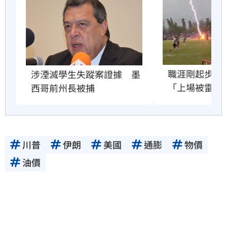
職涯剛起步　2
涉湮滅學生失蹤案證據　墨
「上場被雷劈
西哥前州長被捕
川普
伊朗
美國
通膨
物價
油價