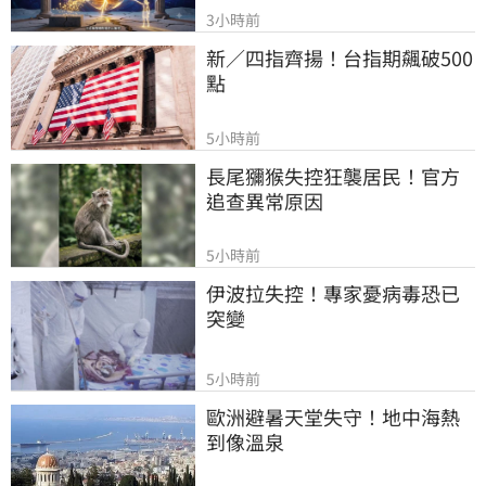
3小時前
新／四指齊揚！台指期飆破500
點
5小時前
長尾獼猴失控狂襲居民！官方
追查異常原因
5小時前
伊波拉失控！專家憂病毒恐已
突變
5小時前
歐洲避暑天堂失守！地中海熱
到像溫泉