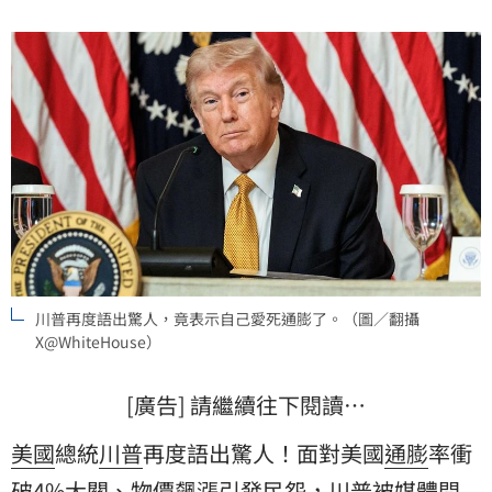
川普再度語出驚人，竟表示自己愛死通膨了。（圖／翻攝
X@WhiteHouse）
[廣告] 請繼續往下閱讀…
美國
總統
川普
再度語出驚人！面對美國
通膨
率衝
破4%大關、
物價
飆漲引發民怨，川普被媒體問