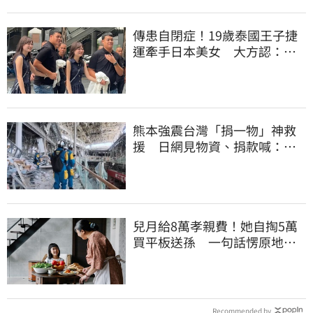
傳患自閉症！19歲泰國王子捷
運牽手日本美女 大方認：
「我在追她」
熊本強震台灣「捐一物」神救
援 日網見物資、捐款喊：比
政府還有愛
兒月給8萬孝親費！她自掏5萬
買平板送孫 一句話愣原地
「傷心不已」
Recommended by