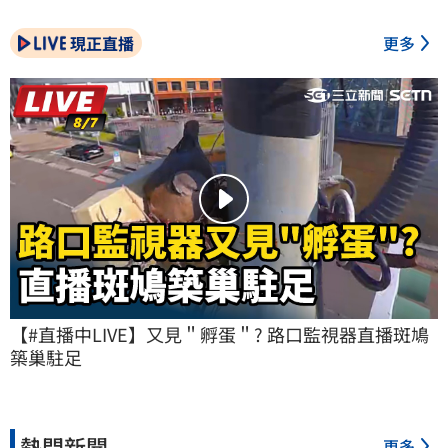
現正直播
更多
【#直播中LIVE】又見＂孵蛋＂? 路口監視器直播斑鳩
築巢駐足
熱門新聞
更多