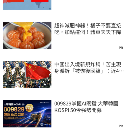
超神減肥神器！橘子不要直接
吃，加點這個！體重天天下降
PR
中國出入境新規炸鍋！苦主現
身淚訴「被恢復國籍」：近4億
資產全停擺
009829掌握AI關鍵 大華韓國
KOSPI 50今強勢開募
PR