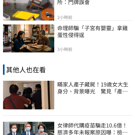
所：門牌誤會
2小時前
命理師騙「子宮有嬰靈」拿雞
蛋性侵得逞
3小時前
其他人也在看
瞞家人產子藏屍！19歲女大生
身分、背景曝光 驚見「產檢
紀錄全空白」
女律師代購疫苗騙走10.6億！
慈濟多年未報案原因曝：檢警