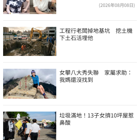
合
(2026年08月08日)
工程行老闆掉地基坑　挖土機
下土石活埋他
女攀八大秀失聯　家屬求助：
我媽還沒找到
垃圾滿地！13子女擠10坪屋惹
鼻酸