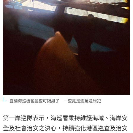
宜蘭海巡機警盤查可疑男子 一查竟是酒駕通緝犯
第一岸巡隊表示，海巡署秉持維護海域、海岸安
全及社會治安之決心，持續強化港區巡查及治安