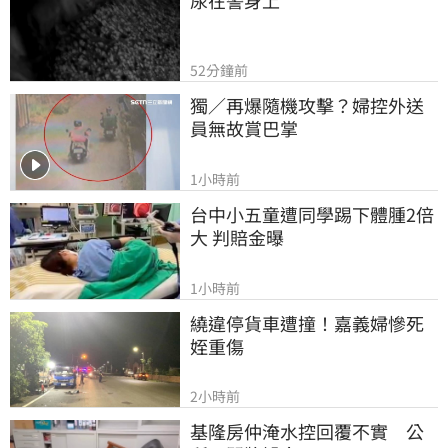
52分鐘前
獨／再爆隨機攻擊？婦控外送
員無故賞巴掌
1小時前
台中小五童遭同學踢下體腫2倍
大 判賠金曝
1小時前
繞違停貨車遭撞！嘉義婦慘死
姪重傷
2小時前
基隆房仲淹水控回覆不實　公