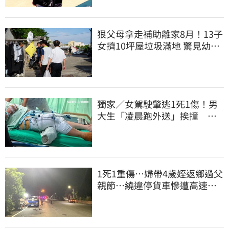
狠父母拿走補助離家8月！13子
女擠10坪屋垃圾滿地 驚見幼童
深夜遊蕩
獨家／女駕駛肇逃1死1傷！男
大生「凌晨跑外送」挨撞 媽
淚：家快瓦解
1死1重傷…婦帶4歲姪返鄉過父
親節…繞違停貨車慘遭高速撞
飛當場慘死