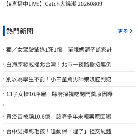
【#直播中LIVE】Catch大錢潮 20260809
熱門新聞
更多
獨／女駕駛肇逃1死1傷 單親媽顧子斷家計
白海豚發威掃北台灣！北市一夜路樹接連倒
別以為學生不罰！小三童罵男師娘娘腔判賠
13子女擠10坪屋！縣府探視吃閉門羹原因曝
買疫苗被騙10.6億！慈濟多年未報案原因曝
台中男摔死毛孩！嗆動保「埋了」拒交屍體