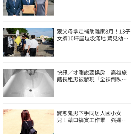
上門才知被騙
狠父母拿走補助離家8月！13子
女擠10坪屋垃圾滿地 驚見幼童
深夜遊蕩
快訊／才剛說要換房！高雄旅
館長租男被發現「全裸倒臥浴
缸」身亡
變態鬼男下手同居人國小女
兒！藉口犒賞工作累 強逼打X
槍捧X液