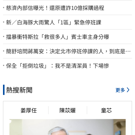
慈濟內部信曝光！還原遭詐10億採購過程
新／白海豚大雨驚人「1區」緊急停班課
擋暴衝特斯拉「救很多人」賓士車主身分曝
簡舒培問蔣萬安：決定北市停班停課的人，到底是台
北市長，還是氣象署？
保全「拒倒垃圾」：我不是清潔員！下場慘
熱搜新聞
更多
姜厚任
陳苡孋
童芯