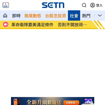
登入
即時
颱風動態
台股怎投資
社會
熱門
影音
日韓
革命衛隊要美滿足條件 否則不開放荷莫
ALLD
茲
場