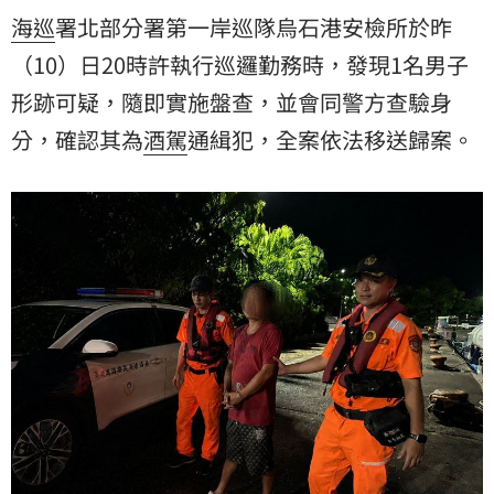
海巡
署北部分署第一岸巡隊烏石港安檢所於昨
（10）日20時許執行巡邏勤務時，發現1名男子
形跡可疑，隨即實施盤查，並會同警方查驗身
分，確認其為
酒駕
通緝犯，全案依法移送歸案。