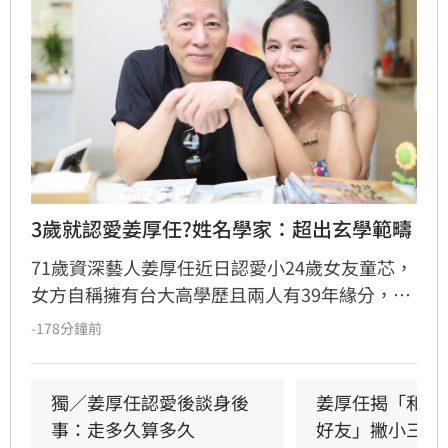
3歲就認愛姜厚任?姓名學家：超出玄學範疇
71歲資深藝人姜厚任近日認愛小24歲女友童芯，
女方自稱擁有台大高學歷且兩人有39年緣分，引
發熱議。隨後女方過往背景遭網友起底，包括多
-178分鐘前
重姓名及婚史遭質疑，網友紛紛提醒姜厚任防
騙。姓名學家吳睿穎指出，女方成年後兩度改姓
恐有違反姓名條例疑慮，且其自稱三歲即認定對
獨／姜厚任認愛後談身後
姜厚任揭「和女
方為老公的說法邏輯矛盾。吳睿穎直言，這段戀
事：走多久算多久
好友」撇小三傳