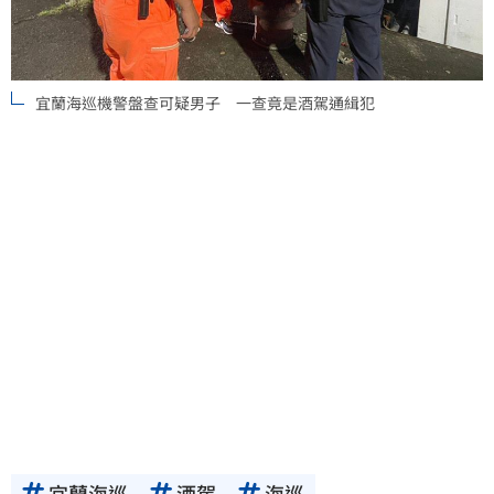
宜蘭海巡機警盤查可疑男子 一查竟是酒駕通緝犯
宜蘭海巡
酒駕
海巡