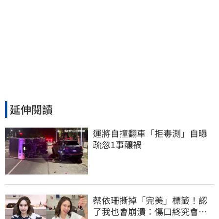
延伸閱讀
運將自撞翻車「拒毒測」自曝
疏忽1事釀禍
蔡依珊撕掉「完美」標籤！認
了我也會崩潰：傷口終究會癒