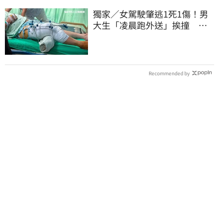
獨家／女駕駛肇逃1死1傷！男
大生「凌晨跑外送」挨撞 媽
淚：家快瓦解
Recommended by