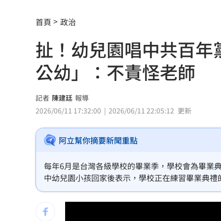
買疫苗被詐10億！昔日半導體CEO認了
首頁
政治
劉若雪首度回應！捲入周杰倫私生子風
扯！幼兒園唱中共百年
選手一開口驚豔全場 歌王聽到一半變
公幼」：不責怪老師
蔡英文助攻蘇巧慧 李四川曝「大咖」
中企署攜3科技公司 助中小企業數位轉
記者
陳建廷
報導
2026/06/11 17:32:00
2026/06/11 22:05:12
更新
涉湮滅學生失蹤案證據 墨西哥前州長
阿立幫你摘要新聞重點
統一火力低迷需要洋砲？ 外籍打教給
職涯剛起步 24歲足球員「上場被雷劈
每年6月是台灣各級學校的畢業季，學校會為畢業典
中幼兒園小孩回家後表示，學校正在練習畢業典禮
漢光42／戰時聯合運輸實兵演練 現場
曲竟然是為了「慶祝中國共產黨建黨100周年」而
兒園老師，只要有人檢舉就要改正，並透露陸委會
新／華邦電營收年增160.97% 股價評