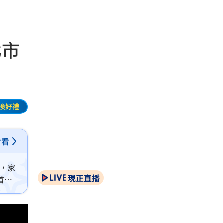
北市
換好禮
看看
料，家
現正直播
首歌
責怪幼