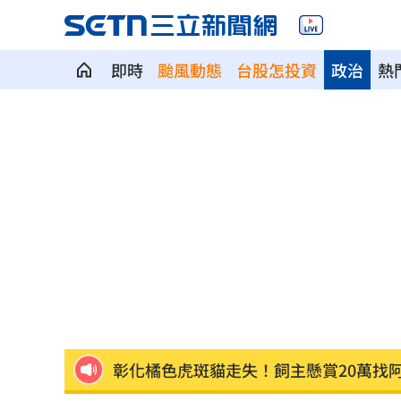
即時
颱風動態
台股怎投資
政治
熱
瓊斯盃領隊出爐 陳立宗與張維正挺台
白推交通罰款專用公投！綠：可直接處
日人扛回35公斤戰利品曝 台人一看：
台中女里長掃街拜票遭潑糞⋯全身沾滿
彰化橘色虎斑貓走失！飼主懸賞20萬找
昔赴陸尋根挨轟 郭品超變禿頭近照嚇