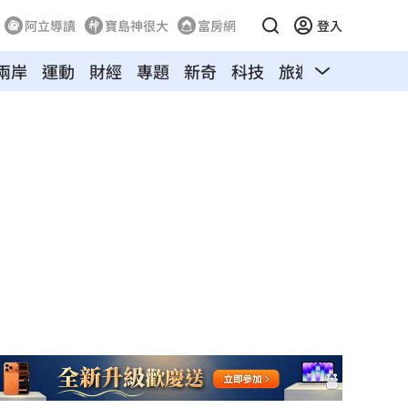
阿立導讀
寶島神很大
富房網
登入
兩岸
運動
財經
專題
新奇
科技
旅遊
汽車
寵物