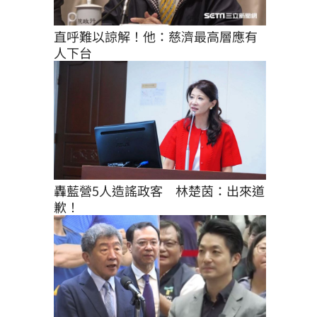
直呼難以諒解！他：慈濟最高層應有
人下台
轟藍營5人造謠政客　林楚茵：出來道
歉！