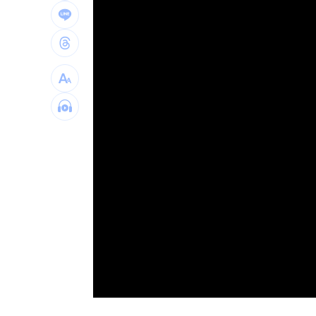
楠梓科學園區爆意外！電子廠鷹架剝離
新／4高中生三峽河戲水 1溺水救起命
伊禁美以船通行荷莫茲海峽 違者罰貨值2
吃堅果害上火、嘴破？醫曝：搭1物抗發
台灣彩券開獎直播中
20:31
LIVE三立+24小時直播
15:27
三立iNEWS新聞台線上直播
18:00
台彩父親節推新刮刮樂千萬頭獎超「爸
商場戰國來臨 台中「頂奢大道」逐漸
Loaded
:
Unmute
0%
「拍片人的多重宇宙」職涯論壇9/12登