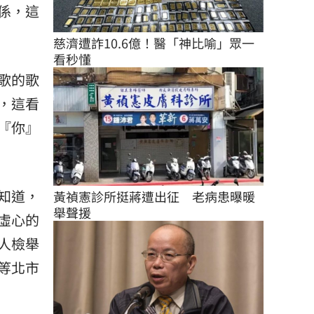
係，這
慈濟遭詐10.6億！醫「神比喻」眾一
看秒懂
歌的歌
，這看
『你』
知道，
黃禎憲診所挺蔣遭出征　老病患曝暖
舉聲援
虛心的
人檢舉
等北市