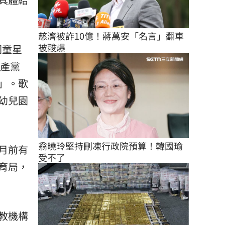
慈濟被詐10億！蔣萬安「名言」翻車
被酸爆
國童星
共產黨
」。歌
幼兒園
翁曉玲堅持刪凍行政院預算！韓國瑜
月前有
受不了
育局，
教機構