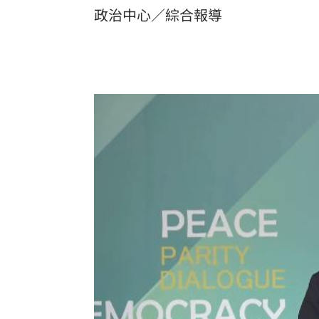
政治中心／綜合報導
8國球員齊聚高雄 Formosa 7s掀足球
理想混蛋號召粉絲跨海追星吃美食！
18: