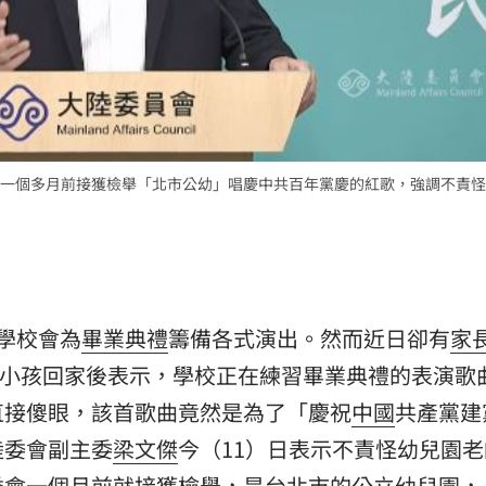
一個多月前接獲檢舉「北市公幼」唱慶中共百年黨慶的紅歌，強調不責怪
學校會為
畢業典禮
籌備各式演出。然而近日卻有
家
兒園小孩回家後表示，學校正在練習畢業典禮的表演歌
直接傻眼，該首歌曲竟然是為了「慶祝
中國
共產黨建黨
陸委會副主委
梁文傑
今（11）日表示不責怪幼兒園
委會一個月前就接獲檢舉，是台北市的公立幼兒園，