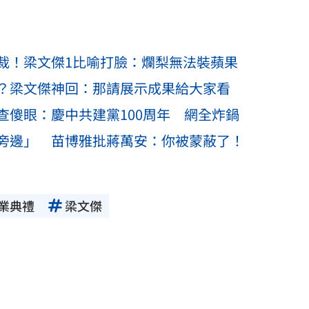
裁！梁文傑1比喻打臉：爛梨無法裝蘋果
？梁文傑神回：那請展示成果給大家看
查傻眼：慶中共建黨100周年 網全炸鍋
旁邊」 苗博雅批蔣萬安：你被蒙蔽了！
業典禮
梁文傑