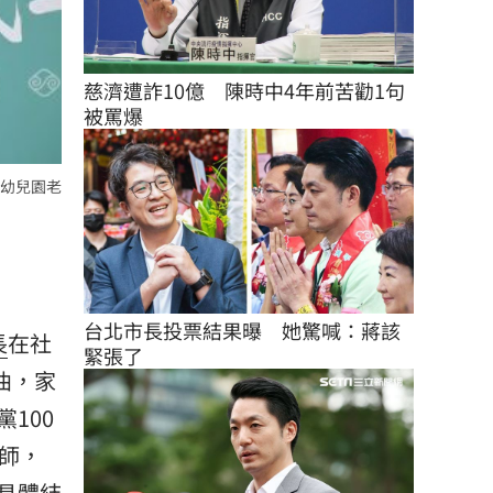
慈濟遭詐10億　陳時中4年前苦勸1句
被罵爆
幼兒園老
台北市長投票結果曝　她驚喊：蔣該
長
在社
緊張了
曲，家
100
老師，
具體結