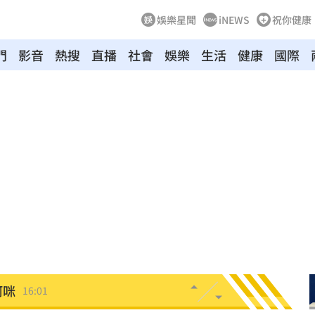
娛樂星聞
iNEWS
祝你健康
門
影音
熱搜
直播
社會
娛樂
生活
健康
國際
灣隊
16:06
理
16:06
懂買
16:04
穢物
16:01
阿咪
16:01
壞網
15:58