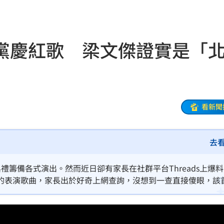
被騙
15:58
波
15:56
黨慶紅歌 梁文傑證實是「
臉
15:55
應戰
15:52
型
15:48
看新聞
被捕
15:46
去
看法
15:45
死」
15:44
禮籌備各式演出。然而近日卻有家長在社群平台Threads上爆
的表演歌曲，家長出於好奇上網查詢，沒想到一查直接傻眼，該
曝
15:44
創作的紅色歌曲，對此，陸委會副主委梁文傑今（11）日表示不
一個月前就接獲檢舉，是台北市的
析
15:42