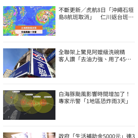
不斷更新／虎航8日「沖繩石垣
島8航班取消」 仁川返台班機
提前1天起飛
全聯架上驚見阿嬤級洗碗精
客人讚「去油力強、用了45
年」
白海豚颱風影響時間增加了！
專家示警「1地區恐炸雨3天」
政府「生活補助金5000元」連3