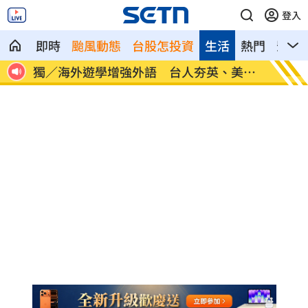
登入
即時
颱風動態
台股怎投資
生活
熱門
影音
美、
長尾獼猴失控狂襲居民！官方追查異常原
伊波拉
因