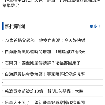
築巢駐足
熱門新聞
更多
73歲首過父親節 他找亡妻淚：今天好快樂
白海豚颱風影響時間增加 1地區恐炸雨3天
石崇良、姜至剛驚傳請辭？衛福部回應了
白海豚最快今發海警！專家曝停班停課機率
慈濟買疫苗被詐10億 聲明1句醫轟：太瞎
吊車大王哭了！望新豐車站感謝憶起這瞬間