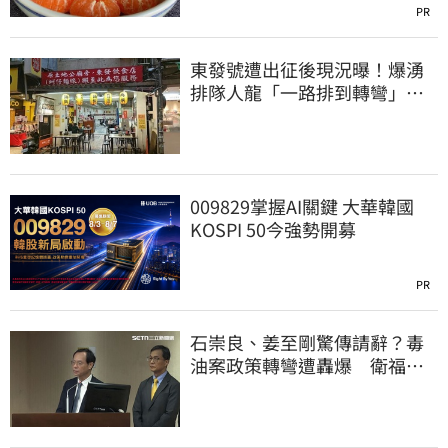
PR
東發號遭出征後現況曝！爆湧
排隊人龍「一路排到轉彎」
上萬網友力挺
009829掌握AI關鍵 大華韓國
KOSPI 50今強勢開募
PR
石崇良、姜至剛驚傳請辭？毒
油案政策轉彎遭轟爆 衛福部
回應了