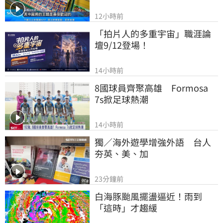
12小時前
「拍片人的多重宇宙」職涯論
壇9/12登場！
14小時前
8國球員齊聚高雄　Formosa 
7s掀足球熱潮
14小時前
獨／海外遊學增強外語　台人
夯英、美、加
23分鐘前
白海豚颱風擺盪逼近！雨到
「這時」才趨緩