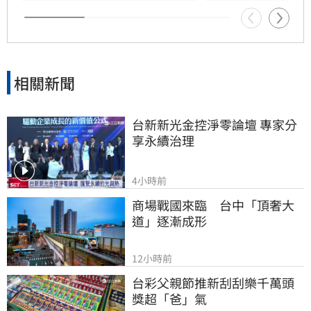
台新新光金控憑藉優異的永續績效，不僅連續三
年獲標普全球永續年鑑銀行業全球前1%，更獲
MSCI ESG AAA最高評級，展現其帶領產業接軌
國際、推進淨零韌性家園的決心，持續成為企業
邁向永續發展的強力後盾。
相關新聞
台新新光金控淨零論壇 專家分
享永續治理
4小時前
商場戰國來臨　台中「頂奢大
道」逐漸成形
12小時前
台彩父親節推新刮刮樂千萬頭
獎超「爸」氣