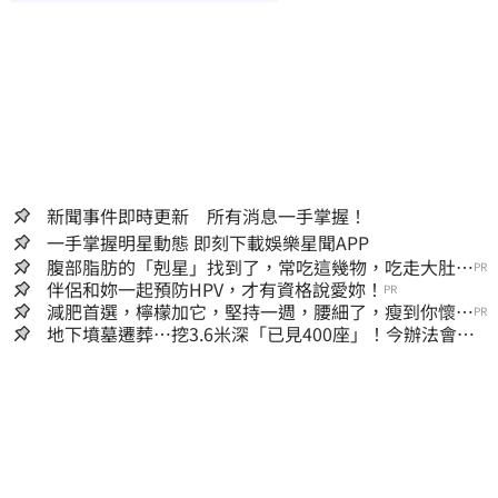
新聞事件即時更新 所有消息一手掌握！
一手掌握明星動態 即刻下載娛樂星聞APP
腹部脂肪的「剋星」找到了，常吃這幾物，吃走大肚
PR
囊，瘦出小蠻腰
伴侶和妳一起預防HPV，才有資格說愛妳！
PR
減肥首選，檸檬加它，堅持一週，腰細了，瘦到你懷疑
PR
人生
地下墳墓遷葬…挖3.6米深「已見400座」！今辦法會安
撫祖先