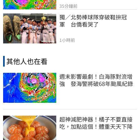
35分鐘前
獨／北勢棒球隊穿破鞋拚冠
軍　台僑看哭了
1小時前
其他人也在看
週末影響最劇！白海豚對流增
強 發海警將破68年颱風紀錄
超神減肥神器！橘子不要直接
吃，加點這個！體重天天下降