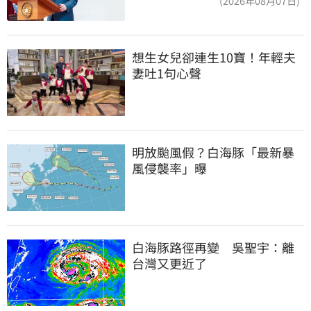
(2026年08月07日)
想生女兒卻連生10寶！年輕夫
妻吐1句心聲
明放颱風假？白海豚「最新暴
風侵襲率」曝
白海豚路徑再變　吳聖宇：離
台灣又更近了