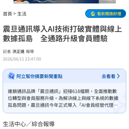
首頁
生活
看新聞換好禮
震旦通訊導入AI技術打破實體與線上
數據孤島 全通路升級會員體驗
記者
洪正達
報導
2026/06/11 23:47:00
阿立幫你摘要新聞重點
去看看
連鎖通訊品牌「震旦通訊」迎接618檔期，全面推動數
位轉型與會員服務升級。為解決線上與線下系統的數據
孤島問題，震旦通訊今年正式導入「AI會員經營代理」
系統，期盼透過精準數據分析，優化全通路（OMO）的
服務品質，讓消費者享有更順暢的互動體驗，同時因應
生活中心／綜合報導
報稅季後的消費變化，落實價格透明化的實價保障。