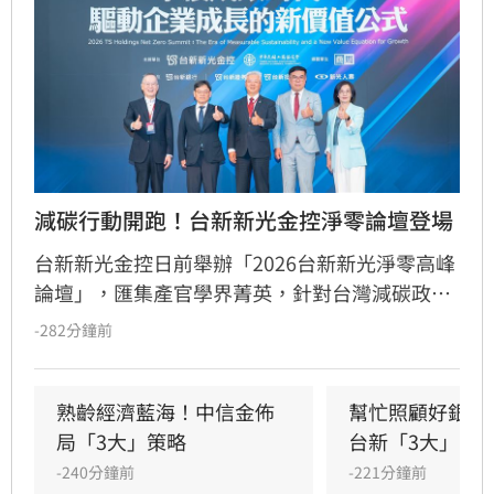
減碳行動開跑！台新新光金控淨零論壇登場
台新新光金控日前舉辦「2026台新新光淨零高峰
論壇」，匯集產官學界菁英，針對台灣減碳政
策、碳定價制度及企業轉型策略進行深度對話。
-282分鐘前
國發會主委葉俊顯與環境部部長彭啟明出席，強
調台灣正邁向碳定價市場機制時代。台新新光金
控總經理林維俊指出，論壇邁入第五年，致力協
熟齡經濟藍海！中信金佈
幫忙照顧好銀髮
助企業將永續轉化為國際競爭力。會中上銀、強
局「3大」策略
台新「3大」防
茂、宏碁及金寶等指標企業分享低碳實踐經驗。
-240分鐘前
-221分鐘前