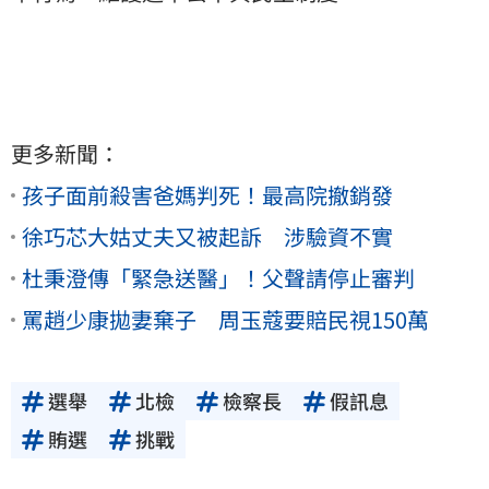
更多新聞：
孩子面前殺害爸媽判死！最高院撤銷發
徐巧芯大姑丈夫又被起訴 涉驗資不實
杜秉澄傳「緊急送醫」！父聲請停止審判
罵趙少康拋妻棄子 周玉蔻要賠民視150萬
選舉
北檢
檢察長
假訊息
賄選
挑戰