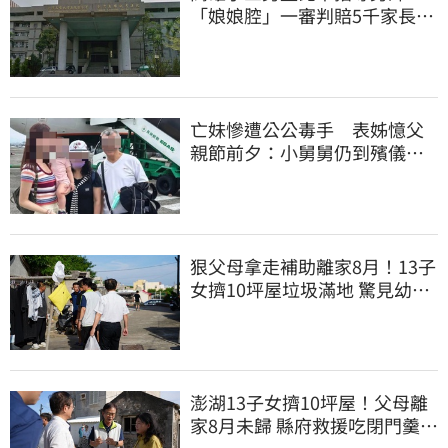
「娘娘腔」一審判賠5千家長不
服上訴 二審更慘
亡妹慘遭公公毒手 表姊憶父
親節前夕：小舅舅仍到殯儀館
陪她說話
狠父母拿走補助離家8月！13子
女擠10坪屋垃圾滿地 驚見幼童
深夜遊蕩
澎湖13子女擠10坪屋！父母離
家8月未歸 縣府救援吃閉門羹原