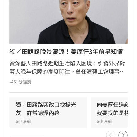
獨／田路路晚景淒涼！姜厚任3年前早知情
資深藝人田路路近期生活陷入困境，引發外界對
藝人晚年保障的高度關注。曾任演藝工會理事長
的姜厚任透露，早在三年前就曾目睹田路路處境
-451分鐘前
艱難，當時在友人的協助下曾提供臨時棲身之
所。姜厚任分析，演藝圈本質上是高風險行業，
工作機會受環境萎縮影響，藝人職涯充滿不確定
獨／田路路突改口找楊光
向姜厚任道歉　
性，即便曾風光一時也難保晚年順遂。他回顧當
友　許常德爆內幕
我要找的是楊光
年將演員工會擴大為演藝工會，旨在為更多影視
6小時前
6小時前
從業人員建立基礎保障，希望透過制度完善讓後