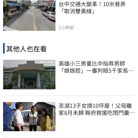
台中交通大變革！10米巷弄
「取消雙黃線」
2小時前
其他人也在看
高雄小三男童比中指辱男師
「娘娘腔」一審判賠5千家長不
服上訴 二審更慘
澎湖13子女擠10坪屋！父母離
家8月未歸 縣府救援吃閉門羹原
因曝