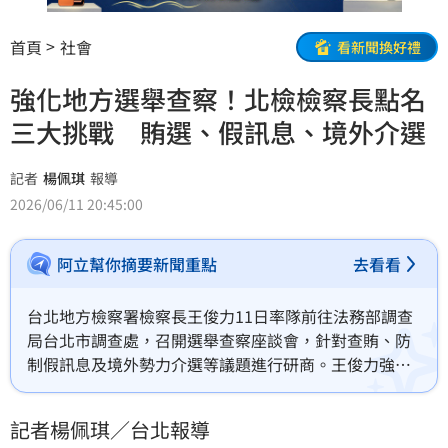
首頁
社會
看新聞換好禮
強化地方選舉查察！北檢檢察長點名
三大挑戰 賄選、假訊息、境外介選
記者
楊佩琪
報導
2026/06/11 20:45:00
阿立幫你摘要新聞重點
去看看
台北地方檢察署檢察長王俊力11日率隊前往法務部調查
局台北市調查處，召開選舉查察座談會，針對查賄、防
制假訊息及境外勢力介選等議題進行研商。王俊力強
調，本次選舉面臨結構性賄選、假訊息快速擴散及境外
勢力介選三大挑戰，查察機關應提前部署，嚴防各類妨
記者楊佩琪／台北報導
害選舉不法行為。