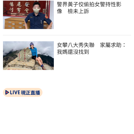
警界黃子佼偷拍女警持性影
像　檢未上訴
女攀八大秀失聯　家屬求助：
我媽還沒找到
現正直播