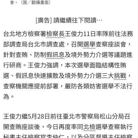
會。（圖／翻攝畫面）
[廣告] 請繼續往下閱讀…
台北地方檢察署
檢察長
王俊力11日率隊前往法務
部調查局台北市調查處，召開
選舉
查察座談會，
針對查賄、防制
假訊息
及境外勢力介選等議題進
行研商。王俊力強調，本次選舉面臨結構性
賄
選
、假訊息快速擴散及境外勢力介選三大
挑戰
，
查察機關應提前部署，嚴防各類妨害選舉不法行
為。
王俊力繼5月28日前往臺北市警察局松山分局召
開查賄座談後，今日再度率同
北檢
選舉查察執行
秘書主任檢察官李仲仁，以及分區督導主任檢察