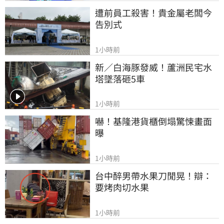
遭前員工殺害！貴金屬老闆今
告別式
1小時前
新／白海豚發威！蘆洲民宅水
塔墜落砸5車
1小時前
嚇！基隆港貨櫃倒塌驚悚畫面
曝
1小時前
台中醉男帶水果刀閒晃！辯：
要烤肉切水果
1小時前