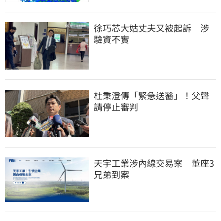
徐巧芯大姑丈夫又被起訴　涉
驗資不實
杜秉澄傳「緊急送醫」！父聲
請停止審判
天宇工業涉內線交易案　董座3
兄弟到案