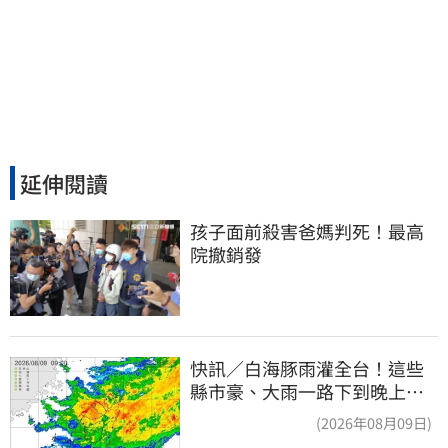
延伸閱讀
孩子面前殺害爸媽判死！最高
院撤銷發
快訊／白海豚雨灌全台！這些
縣市豪、大雨一路下到晚上 3
地方大豪雨
(2026年08月09日)