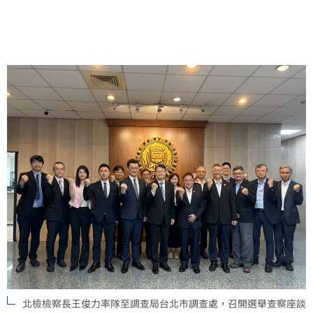
北檢檢察長王俊力率隊至調查局台北市調查處，召開選舉查察座談