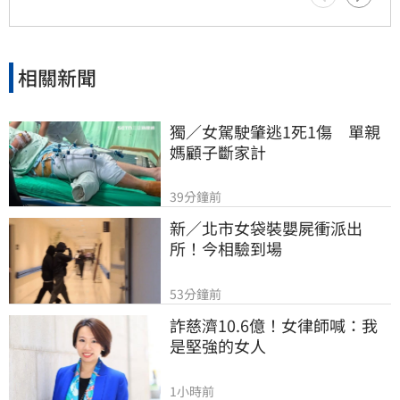
進受惠。然而田路路的現況，仍深刻映照出娛樂
圈光鮮亮麗背後，隱藏著收入不穩定與生存資源
匱乏的殘酷真相，也再次敲響藝人職涯規劃與社
會支援體系的警鐘。
相關新聞
獨／女駕駛肇逃1死1傷　單親
媽顧子斷家計
39分鐘前
新／北市女袋裝嬰屍衝派出
所！今相驗到場
53分鐘前
詐慈濟10.6億！女律師喊：我
是堅強的女人
1小時前