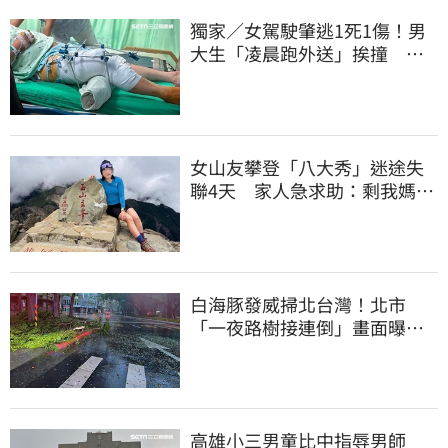
獨家／女駕駛肇逃1死1傷！男
大生「凌晨跑外送」挨撞 媽
淚：家快瓦解
女山友攀登「八大秀」迷途失
聯4天 家人急求助：剩我媽還
沒找到
白海豚發威掃北台灣！北市
「一夜路樹接連倒」畫面曝
15米巨樹躺路中央
高雄小三男童比中指辱男師