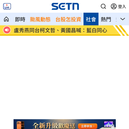
登入
即時
颱風動態
台股怎投資
社會
熱門
影音
爆哭
盧秀燕同台柯文哲、黃國昌喊：藍白同心
慈濟買
圾」