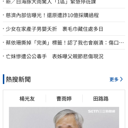
新／白海豚大雨驚人「1區」緊急停班課
慈濟內部信曝光！還原遭詐10億採購過程
少女在家產子男嬰夭折 裹毛巾藏住處多日
蔡依珊撕掉「完美」標籤！認了我也會崩潰：傷口終
究會癒合
亡妹慘遭公公毒手 表姊曝父親節悲傷現況
熱搜新聞
更多
楊光友
曹雨婷
田路路