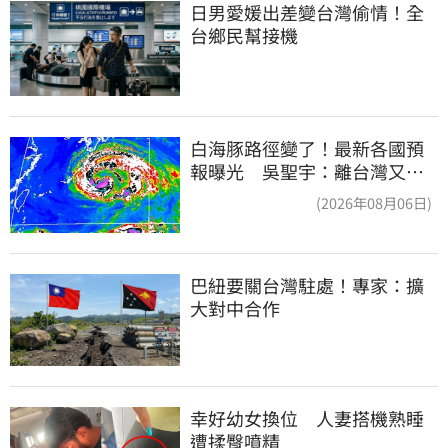
日男愛媛出差變台灣偷情！全
台鄉民幫接機
白海豚路徑變了！最新各國預
報曝光 吳聖宇：離台灣又更
近一點
(2026年08月06日)
巴紐要關台灣駐處！專家：擴
大對中合作
幸好幼女換位　人妻搭機熟睡
遭揉臀噴精