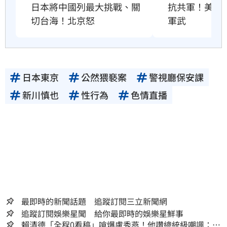
抗共軍！美國將
日本將中國列最大挑戰、關
軍武
切台海！北京怒
日本東京
公然猥褻案
警視廳保安課
新川慎也
性行為
色情直播
最即時的新聞話題 追蹤訂閱三立新聞網
追蹤訂閱娛樂星聞 給你最即時的娛樂星鮮事
賴清德「全程0看稿」嗆爆盧秀燕！他讚總統級嘲諷：把