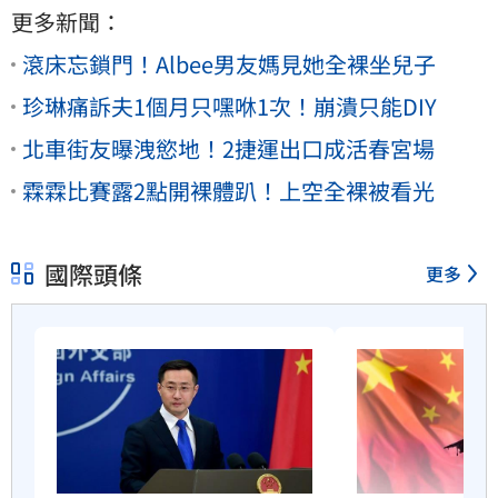
更多新聞：
滾床忘鎖門！Albee男友媽見她全裸坐兒子
珍琳痛訴夫1個月只嘿咻1次！崩潰只能DIY
北車街友曝洩慾地！2捷運出口成活春宮場
霖霖比賽露2點開裸體趴！上空全裸被看光
國際頭條
更多