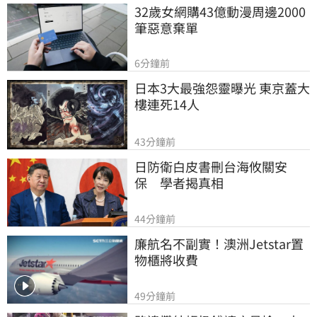
32歲女網購43億動漫周邊2000
筆惡意棄單
6分鐘前
日本3大最強怨靈曝光 東京蓋大
樓連死14人
43分鐘前
日防衛白皮書刪台海攸關安
保　學者揭真相
44分鐘前
廉航名不副實！澳洲Jetstar置
物櫃將收費
49分鐘前