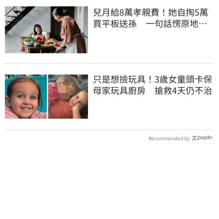
兒月給8萬孝親費！她自掏5萬
買平板送孫 一句話愣原地
「傷心不已」
只是想撿玩具！3歲女童頭卡保
母家玩具廚房 搶救4天仍不治
Recommended by