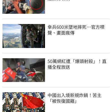
傘兵600米墜地摔死…官方噤
聲、畫面瘋傳
50萬網紅遭「爆頭射殺」！直
播全程放送
中國出入境新規炸鍋！苦主
「被恢復國籍」