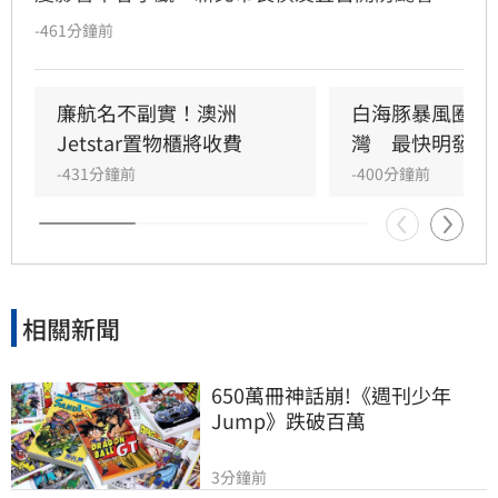
議，要求市府團隊與29區公所全面戒備，針對易
-461分鐘前
受災點、重大工程及公共設施進行預防性加固，
嚴防強陣風與週末豪雨帶來的災情。市府呼籲市
民提前檢查陽台排水、固定招牌，颱風期間避免
廉航名不副實！澳洲
白海豚暴風圈恐
前往山區或海邊，並透過新北災訊E點通隨時掌
Jetstar置物櫃將收費
灣　最快明發海
握最新防災資訊，共同守護城市安全。
-431分鐘前
-400分鐘前
相關新聞
650萬冊神話崩!《週刊少年
Jump》跌破百萬
3分鐘前