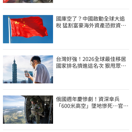
國庫空了？中國啟動全球大追
稅 猛割富豪海外資產恐掀資金
逃亡潮
台灣好強！2026全球最佳移居
國家排名擠進這名次 狠甩眾多
歐美熱門國家
俄國週年慶慘劇！資深傘兵
「600米高空」墜地慘死…官方
噤聲、畫面瘋傳