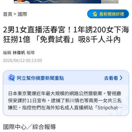
首頁
國際
看新聞換好禮
2男1女直播活春宮！1年誘200女下海
狂撈1億 「免費試看」吸8千人斗內
編輯
林偉帆
報導
2026/06/12 00:13:00
阿立幫你摘要新聞重點
去看看
日本東京驚爆近年最大規模的網路公然猥褻案。警視廳
保安課於11日宣布，逮捕了新川慎也等兩男一女共三名
嫌犯，指控他們在海外知名成人直播網站「Stripchat」
公然進行性行為。主嫌新川慎也在短短一年內，涉嫌招
募高達200名女性、進行超過500場色情直播，賺取高達
國際中心／綜合報導
1億日圓（約合新台幣2000餘萬元）的不法暴利。目前