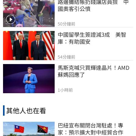
路邊攤結帳扔錢讓店員撿　中
國奧客引公憤
50分鐘前
中國留學生簽證減3成　美智
庫：有助國安
54分鐘前
馬斯克喊只買輝達晶片！AMD
蘇媽回應了
1小時前
其他人也在看
巴紐宣布關閉台灣駐處！專
家：預示擴大對中經貿合作