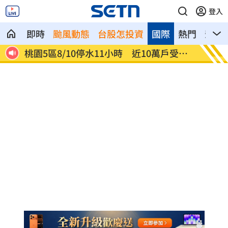
登入
即時
颱風動態
台股怎投資
國際
熱門
影音
碼
桃園5區8/10停水11小時 近10萬戶受影
李棟旭
響