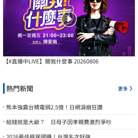
【#直播中LIVE】關我什麼事 20260806
熱門新聞
更多
熊本強震台積電捐2.5億！日網淚崩狂讚
給錢就是大爺？ 日母子因孝親費激烈爭吵
2026最佳移居國曝！台灣名次好強