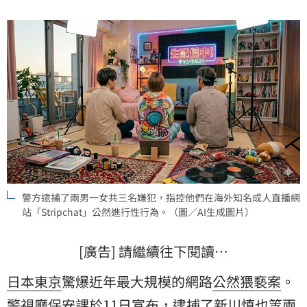
三名嫌犯均已認罪，全案正由警方深入擴大調查。
警方逮捕了兩男一女共三名嫌犯，指控他們在海外知名成人直播網
站「Stripchat」公然進行性行為。（圖／AI生成圖片）
[廣告] 請繼續往下閱讀…
日本東京
驚爆近年最大規模的網路
公然猥褻案
。
警視廳保安課
於11日宣布，逮捕了
新川慎也
等兩