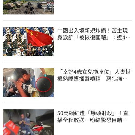
中國出入境新規炸鍋！苦主現
身淚訴「被恢復國籍」：近4億
資產全停擺
「幸好4歲女兒換座位」人妻搭
機熟睡遭揉臀噴精 惡狼痛哭
下跪磕頭求饒
50萬網紅遭「爆頭射殺」！直
播全程放送…粉絲驚恐目睹慘
死過程