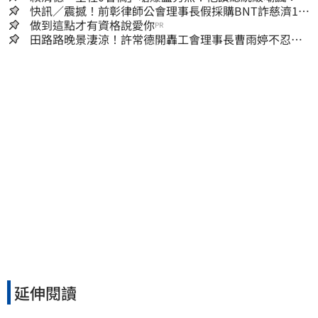
8年總帳一次掀翻
快訊／震撼！前彰律師公會理事長假採購BNT詐慈濟10
億、洗錢囤232kg黃金
做到這點才有資格說愛你
PR
田路路晚景淒涼！許常德開轟工會理事長曹雨婷不忍
了：別只包紅包慰問
延伸閱讀