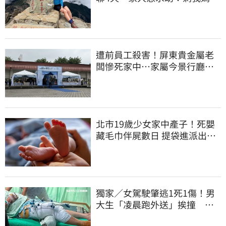
沒找到
遭前員工殺害！屏東貴金屬老
闆慘死家中…家屬今景行廳低
調送別最後一程
北市19歲少女家中產子！死嬰
藏毛巾伴屍數日 提袋進派出所
嚇壞警員
獨家／女駕駛肇逃1死1傷！男
大生「凌晨跑外送」挨撞 媽
淚：家快瓦解