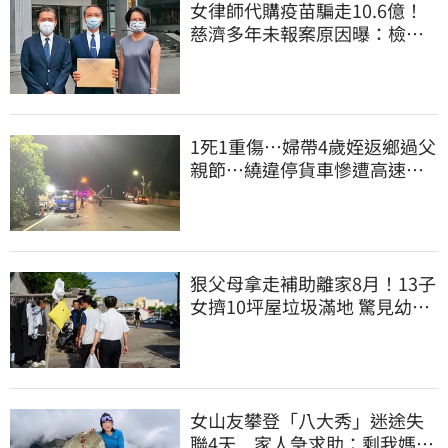
女律師代購疫苗騙走10.6億！
慈濟多年未報案原因曝：檢警
上門才知被騙
1死1重傷…婦帶4歲姪返鄉過父
親節…繞違停貨車慘遭高速撞
飛當場慘死
狠父母拿走補助離家8月！13子
女擠10坪屋垃圾滿地 驚見幼童
深夜遊蕩
女山友攀登「八大秀」迷途失
聯4天 家人急求助：剩我媽還