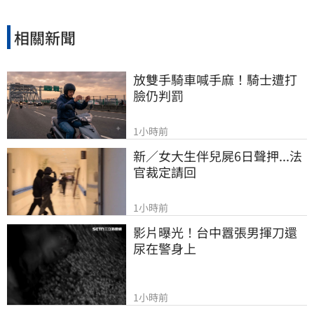
相關新聞
放雙手騎車喊手麻！騎士遭打
臉仍判罰
1小時前
新／女大生伴兒屍6日聲押...法
官裁定請回
1小時前
影片曝光！台中囂張男揮刀還
尿在警身上
1小時前