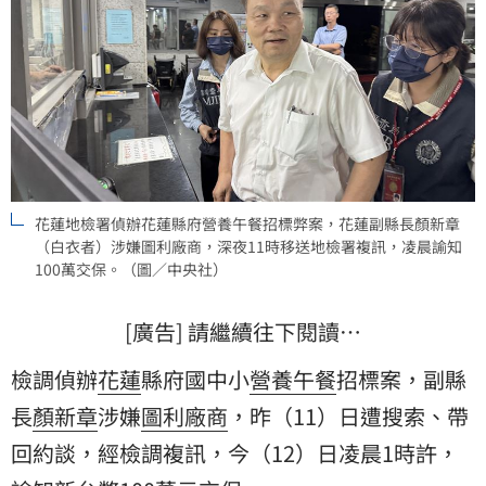
花蓮地檢署偵辦花蓮縣府營養午餐招標弊案，花蓮副縣長顏新章
（白衣者）涉嫌圖利廠商，深夜11時移送地檢署複訊，凌晨諭知
100萬交保。（圖／中央社）
[廣告] 請繼續往下閱讀…
檢調偵辦
花蓮
縣府國中小
營養午餐
招標案，副縣
長
顏新章
涉嫌
圖利
廠商
，昨（11）日遭搜索、帶
回約談，經檢調複訊，今（12）日凌晨1時許，