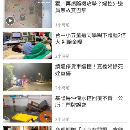
獨／再爆隨機攻擊？婦控外送
員無故賞巴掌
1小時前
台中小五童遭同學踢下體腫2倍
大 判賠金曝
2小時前
繞違停貨車遭撞！嘉義婦慘死
姪重傷
2小時前
基隆房仲淹水控回覆不實　公
所：門牌誤會
3小時前
命理師騙「子宮有嬰靈」拿雞