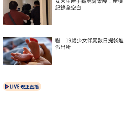
女大生產子藏屍背景曝！產檢
紀錄全空白
嚇！19歲少女伴屍數日提袋進
派出所
現正直播