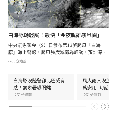
白海豚轉輕颱！最快「今夜脫離暴風圈」
中央氣象署今（9）日發布第13號颱風「白海
豚」海上警報，颱風強度減弱為輕颱，預計深夜
至明晨脫離暴風圈。受外圍雲系及西南風影響，
-288分鐘前
全台各地降雨持續，中部以北山區累積雨量高，
嘉義以南則需防範大雨。明日花東地區受西南風
沉降影響，恐出現36度高溫及焚風。氣象署持續
白海豚沒陸警卻比巴威有
風大雨大沒放假
發布陸上強風特報，提醒嘉義以北、恆春半島及
感！氣象署曝關鍵
萬安用1句話卸
離島留意強陣風。
-261分鐘前
-261分鐘前