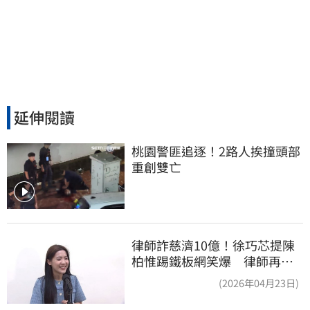
延伸閱讀
桃園警匪追逐！2路人挨撞頭部
重創雙亡
律師詐慈濟10億！徐巧芯提陳
柏惟踢鐵板網笑爆 律師再曬1
照補刀
(2026年04月23日)