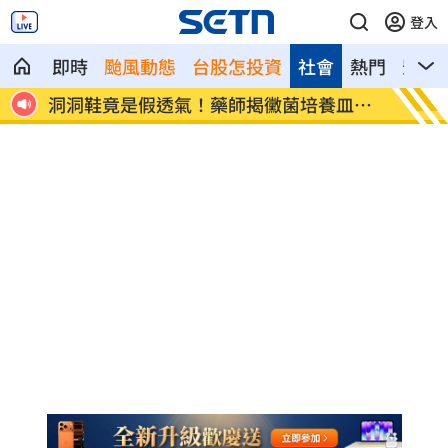
登入
即時
颱風動態
台股怎投資
社會
熱門
影音
粉絲
洞洞鞋竟是假透氣！藥師揭黴菌培養皿真
遭蔡阿
相
文