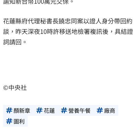
諭知新台幣100萬元交保。
花蓮縣府代理秘書長饒忠同案以證人身分帶回約
談，昨天深夜10時許移送地檢署複訊後，具結證
詞請回。
©中央社
顏新章
花蓮
營養午餐
廠商
圖利