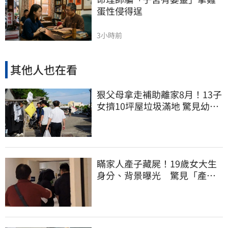
蛋性侵得逞
3小時前
其他人也在看
狠父母拿走補助離家8月！13子
女擠10坪屋垃圾滿地 驚見幼童
深夜遊蕩
瞞家人產子藏屍！19歲女大生
身分、背景曝光 驚見「產檢
紀錄全空白」