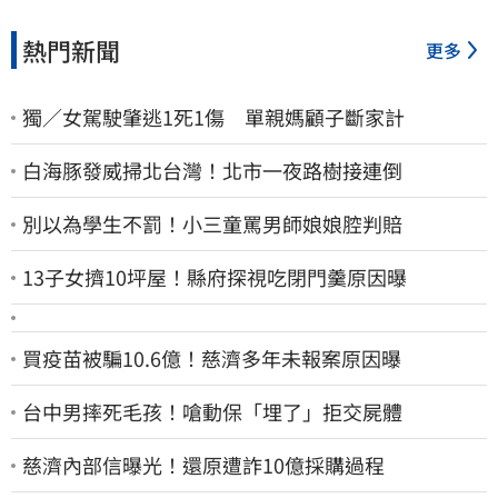
熱門新聞
更多
獨／女駕駛肇逃1死1傷 單親媽顧子斷家計
白海豚發威掃北台灣！北市一夜路樹接連倒
別以為學生不罰！小三童罵男師娘娘腔判賠
13子女擠10坪屋！縣府探視吃閉門羹原因曝
買疫苗被騙10.6億！慈濟多年未報案原因曝
台中男摔死毛孩！嗆動保「埋了」拒交屍體
慈濟內部信曝光！還原遭詐10億採購過程