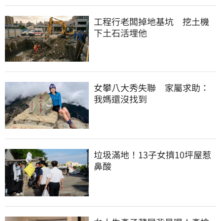
工程行老闆掉地基坑　挖土機
下土石活埋他
女攀八大秀失聯　家屬求助：
我媽還沒找到
垃圾滿地！13子女擠10坪屋惹
鼻酸