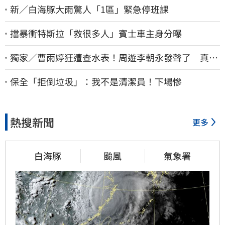
新／白海豚大雨驚人「1區」緊急停班課
擋暴衝特斯拉「救很多人」賓士車主身分曝
獨家／曹雨婷狂遭查水表！周遊李朝永發聲了 真實
看法曝光
保全「拒倒垃圾」：我不是清潔員！下場慘
熱搜新聞
更多
白海豚
颱風
氣象署