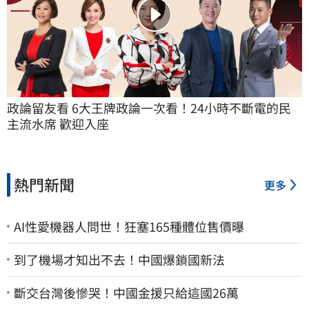
政論留友看 6大王牌政論一次看！24小時不斷電的民
主流水席 歡迎入座
熱門新聞
更多
AI性愛機器人問世！狂塞165種體位售價曝
到了機場才知出不去！中國爆鎖國新法
斷交台灣後慘哭！中國金援只給這國26萬