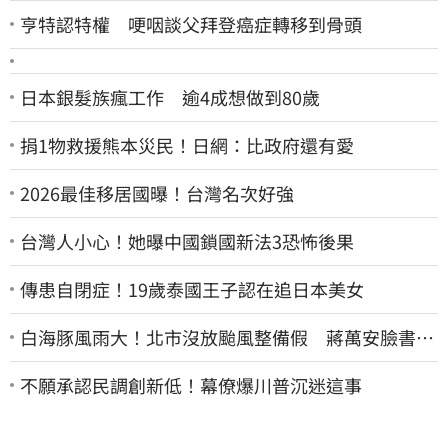
亨特認特權 哽咽談父拜登癌症轉移到骨頭
日本銀髮族瘋工作 逾4成想做到80歲
捐1物救援熊本災民！日網：比政府還有愛
2026最佳移居國曝！台灣名次好強
台灣人小心！她曝中國鎖國新法3恐怖後果
傳患自閉症！19歲泰國王子認在追日本美女
白海豚風雨大！北市沒放颱風整備假 蔣萬安臉書遭
網友灌爆：標準在哪？
不願承認民調創新低！幕僚爆川普沉迷這事