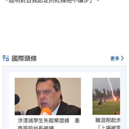
國際頭條
更多
職涯剛起步　2
涉湮滅學生失蹤案證據　墨
「上場被雷劈
西哥前州長被捕