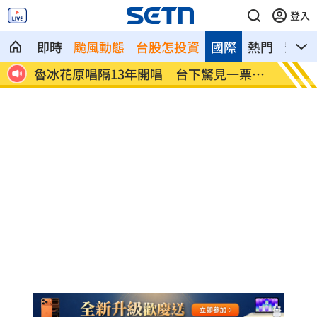
登入
即時
颱風動態
台股怎投資
國際
熱門
影音
摘雙
魯冰花原唱隔13年開唱 台下驚見一票大
長野安
咖
困