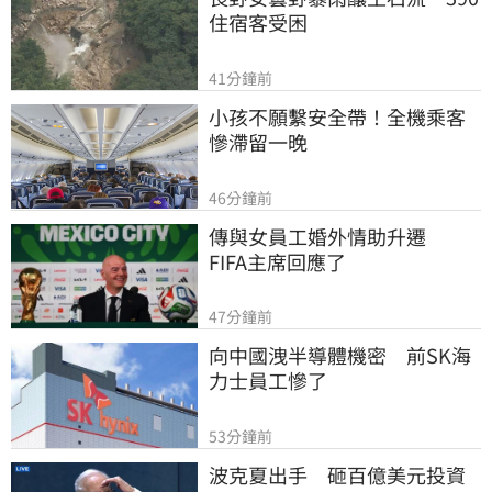
住宿客受困
41分鐘前
小孩不願繫安全帶！全機乘客
慘滯留一晚
46分鐘前
傳與女員工婚外情助升遷　
FIFA主席回應了
47分鐘前
向中國洩半導體機密　前SK海
力士員工慘了
53分鐘前
波克夏出手　砸百億美元投資