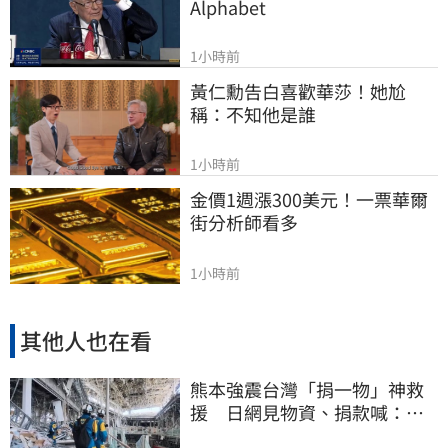
Alphabet
1小時前
黃仁勳告白喜歡華莎！她尬
稱：不知他是誰
1小時前
金價1週漲300美元！一票華爾
街分析師看多
1小時前
其他人也在看
熊本強震台灣「捐一物」神救
援 日網見物資、捐款喊：給
台灣統治算了