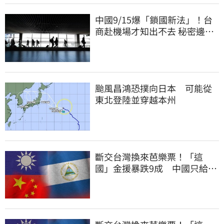
中國9/15爆「鎖國新法」！台
商赴機場才知出不去 秘密邊控
合法化
颱風昌鴻恐撲向日本 可能從
東北登陸並穿越本州
斷交台灣換來芭樂票！「這
國」金援暴跌9成 中國只給26
萬