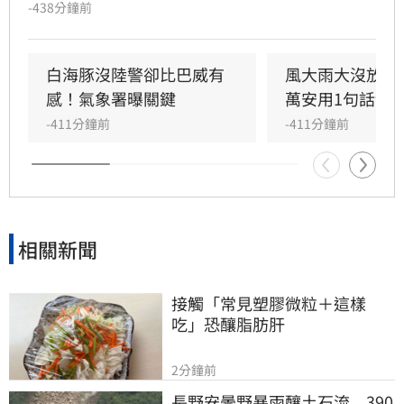
至明晨脫離暴風圈。受外圍雲系及西南風影響，
-438分鐘前
全台各地降雨持續，中部以北山區累積雨量高，
嘉義以南則需防範大雨。明日花東地區受西南風
沉降影響，恐出現36度高溫及焚風。氣象署持續
白海豚沒陸警卻比巴威有
風大雨大沒放假
發布陸上強風特報，提醒嘉義以北、恆春半島及
感！氣象署曝關鍵
萬安用1句話卸
離島留意強陣風。
-411分鐘前
-411分鐘前
相關新聞
接觸「常見塑膠微粒＋這樣
吃」恐釀脂肪肝
2分鐘前
長野安曇野暴雨釀土石流　390