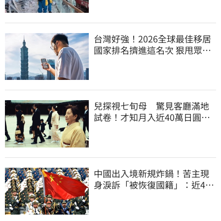
台灣好強！2026全球最佳移居
國家排名擠進這名次 狠甩眾多
歐美熱門國家
兒探視七旬母 驚見客廳滿地
試卷！才知月入近40萬日圓
真相竟如此感人
中國出入境新規炸鍋！苦主現
身淚訴「被恢復國籍」：近4億
資產全停擺