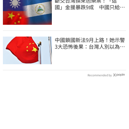
斷交台灣換來芭樂票！「這
國」金援暴跌9成 中國只給26
萬
中國鎖國新法9月上路！她示警
3大恐怖後果：台灣人別以為是
隔岸觀火
Recommended by