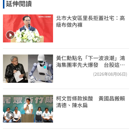
延伸閱讀
北市大安區里長拒蓋社宅：高
級布做內褲
黃仁勳點名「下一波浪潮」鴻
海集團率先大爆發 台股這族
群全面噴出
(2026年08月06日)
柯文哲條款挨酸　黃國昌搬賴
清德、陳水扁