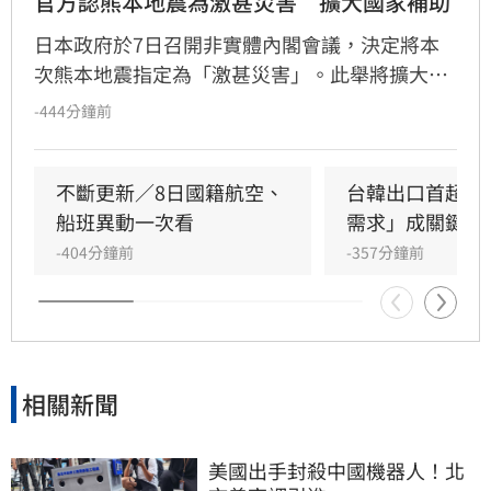
官方認熊本地震為激甚災害　擴大國家補助
日本政府於7日召開非實體內閣會議，決定將本
次熊本地震指定為「激甚災害」。此舉將擴大國
家對受災自治體在農業及基礎設施重建工程的補
-444分鐘前
助比率，減輕地方財政負擔。
不斷更新／8日國籍航空、
台韓出口首超日
船班異動一次看
需求」成關鍵
-404分鐘前
-357分鐘前
相關新聞
美國出手封殺中國機器人！北