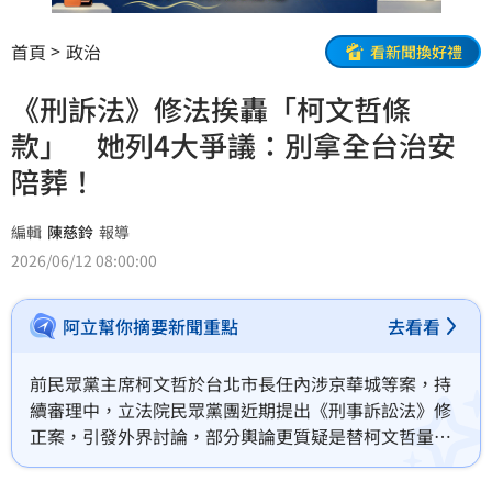
首頁
政治
看新聞換好禮
《刑訴法》修法挨轟「柯文哲條
款」 她列4大爭議：別拿全台治安
陪葬！
編輯
陳慈鈴
報導
2026/06/12 08:00:00
阿立幫你摘要新聞重點
去看看
前民眾黨主席柯文哲於台北市長任內涉京華城等案，持
續審理中，立法院民眾黨團近期提出《刑事訴訟法》修
正案，引發外界討論，部分輿論更質疑是替柯文哲量身
打造的「柯文哲條款」。對此，民進黨台北市議員許淑
華列出4大爭議，批評修法內容過度偏向被告，直言「不