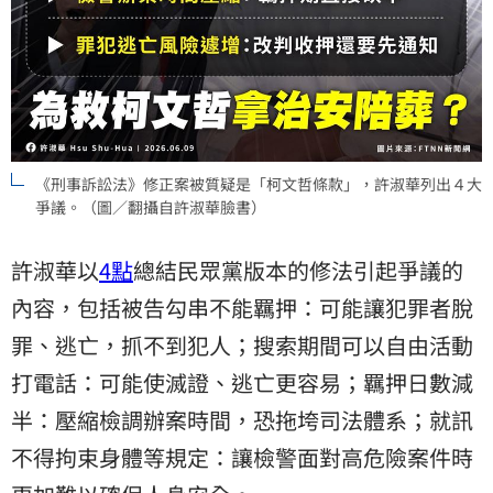
《刑事訴訟法》修正案被質疑是「柯文哲條款」，許淑華列出４大
爭議。（圖／翻攝自許淑華臉書）
許淑華以
4點
總結民眾黨版本的修法引起爭議的
內容，包括被告勾串不能羈押：可能讓犯罪者脫
罪、逃亡，抓不到犯人；搜索期間可以自由活動
打電話：可能使滅證、逃亡更容易；羈押日數減
半：壓縮檢調辦案時間，恐拖垮司法體系；就訊
不得拘束身體等規定：讓檢警面對高危險案件時