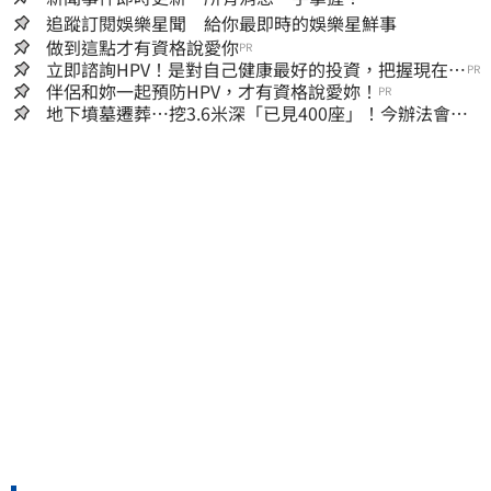
追蹤訂閱娛樂星聞 給你最即時的娛樂星鮮事
做到這點才有資格說愛你
PR
立即諮詢HPV！是對自己健康最好的投資，把握現在不
PR
嫌晚！
伴侶和妳一起預防HPV，才有資格說愛妳！
PR
地下墳墓遷葬…挖3.6米深「已見400座」！今辦法會安
撫祖先