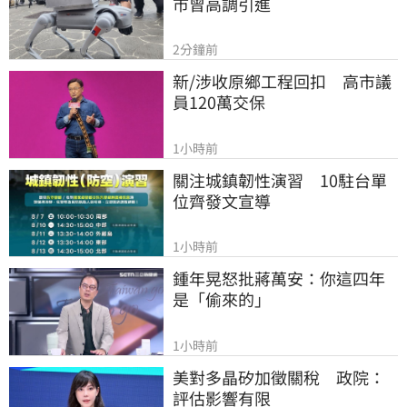
市曾高調引進
2分鐘前
新/涉收原鄉工程回扣　高市議
員120萬交保
1小時前
關注城鎮韌性演習　10駐台單
位齊發文宣導
1小時前
鍾年晃怒批蔣萬安：你這四年
是「偷來的」
1小時前
美對多晶矽加徵關稅　政院：
評估影響有限