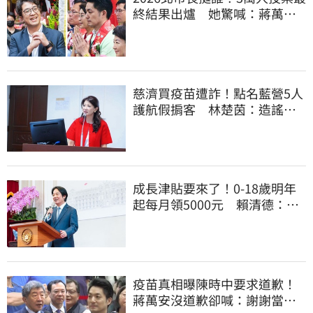
終結果出爐 她驚喊：蔣萬安
真該緊張了
慈濟買疫苗遭詐！點名藍營5人
護航假掮客 林楚茵：造謠政
客出來道歉
成長津貼要來了！0-18歲明年
起每月領5000元 賴清德：此
時不生更待何時
疫苗真相曝陳時中要求道歉！
蔣萬安沒道歉卻喊：謝謝當時