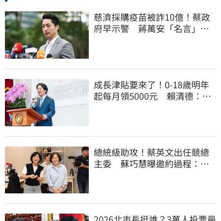
慈濟採購疫苗被詐10億！蔡政
府早示警 蔣萬安「名言」翻
車被酸爆
成長津貼要來了！0-18歲明年
起每月領5000元 賴清德：此
時不生更待何時
總統級助攻！蔡英文出任競總
主委 蘇巧慧曝邀約過程：她
一口答應
2026北市長挺誰？3萬人投票最