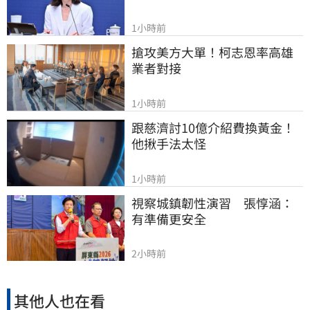
1小時前
搶攻美方大單！柯志恩率高雄
業者對接
1小時前
跟慈濟討10億介紹費換黃金！
他揪手法太怪
1小時前
視察城鎮韌性演習　張惇涵：
有準備更安全
2小時前
其他人也在看