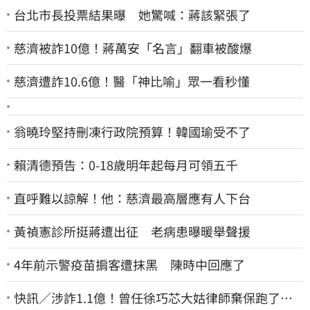
台北市長投票結果曝 她驚喊：蔣該緊張了
慈濟被詐10億！蔣萬安「名言」翻車被酸爆
慈濟遭詐10.6億！醫「神比喻」眾一看秒懂
翁曉玲堅持刪凍行政院預算！韓國瑜受不了
賴清德預告：0-18歲明年起每月可領五千
直呼難以諒解！他：慈濟最高層應有人下台
黃禎憲診所挺蔣遭出征 老病患曝暖舉聲援
4年前示警疫苗掮客遭抹黑 陳時中回應了
快訊／涉詐1.1億！曾任徐巧芯大姑律師棄保跑了…