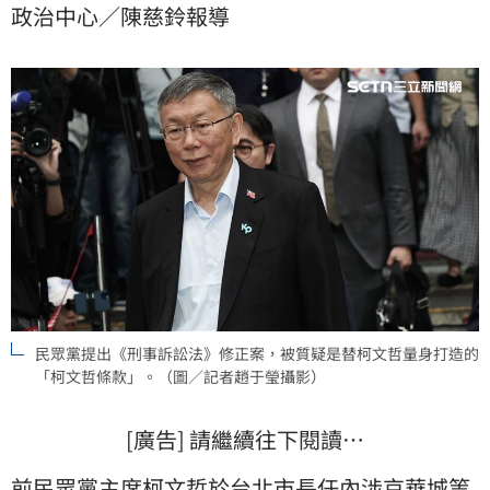
政治中心／陳慈鈴報導
該為了拯救前主席柯文哲一人，拿全台灣的治安陪
葬！」
民眾黨提出《刑事訴訟法》修正案，被質疑是替柯文哲量身打造的
「柯文哲條款」。（圖／記者趙于瑩攝影）
[廣告] 請繼續往下閱讀…
前
民眾黨
主席
柯文哲
於台北市長任內涉京華城等