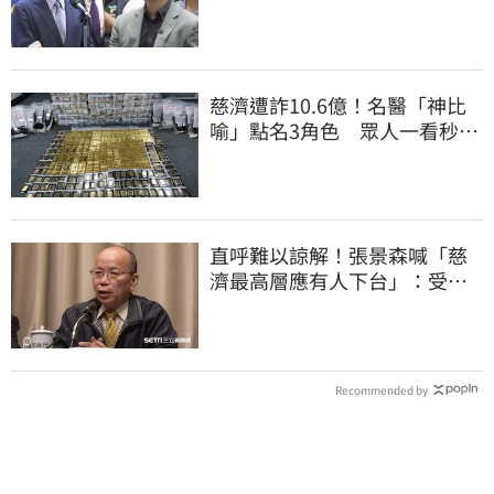
的「他們」
慈濟遭詐10.6億！名醫「神比
喻」點名3角色 眾人一看秒懂
讚：好傳神
直呼難以諒解！張景森喊「慈
濟最高層應有人下台」：受害
者是捐款的大眾
Recommended by