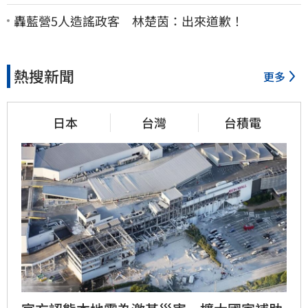
媽也離境 桃檢發通緝
轟藍營5人造謠政客 林楚茵：出來道歉！
熱搜新聞
更多
日本
台灣
台積電