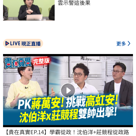
雲示警這後果
現正直播
更多
【貴在真實EP.14】學霸從政！沈伯洋+莊競程從政路