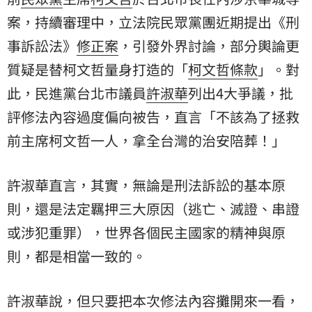
案，持續審理中，立法院民眾黨團近期提出《
刑
事訴訟法
》
修正案
，引發外界討論，部分輿論更
質疑是替柯文哲量身打造的「
柯文哲條款
」。對
此，民進黨台北市議員
許淑華
列出4大爭議，批
評修法內容過度偏向被告，直言「不該為了拯救
前主席柯文哲一人，拿全台灣的治安陪葬！」
許淑華直言，其實，無論是刑法訴訟的基本原
則，還是法定羈押三大原因（逃亡、滅證、串證
或涉犯重罪），世界各個民主國家的精神與原
則，都是相當一致的。
許淑華說，但只要把本次修法內容攤開來一看，