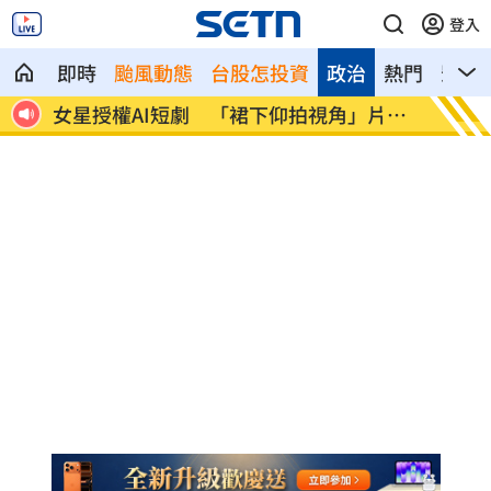
登入
即時
颱風動態
台股怎投資
政治
熱門
影音
恐失
女星授權AI短劇 「裙下仰拍視角」片挨
防代刀
轟
人