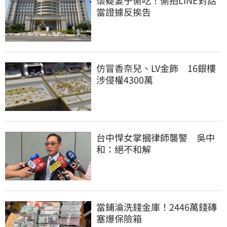
懷疑妻子偷吃！偷拍LINE對話
當證據反挨告
仿冒香奈兒、LV金飾　16銀樓
涉侵權4300萬
台中悍女掌摑律師襲警　吳中
和：絕不和解
當鋪淪洗錢金庫！2446萬錢磚
塞爆保險箱