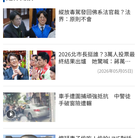
縱放毒駕發回佛系法官裁？法
界：原則不會
2026北市長挺誰？3萬人投票最
終結果出爐 她驚喊：蔣萬安
真該緊張了
(2026年05月05日)
車手遭圍捕頑強抵抗　中警徒
手破窗險遭輾