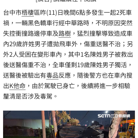
台中市
梧棲
區昨(11)日晚間6點多發生一起2死
車
禍
，一輛黑色轎車行經中華路時，不明原因突然
失控衝撞路邊停車及
路樹
，猛烈撞擊導致造成車
內29歲許姓男子遭拋飛車外，傷重送醫不治；另
外2人受困在變形車內，其中1名陳姓男子被救出
後送醫傷重不治，全車僅剩19歲陳姓男子獨活，
送醫後被驗出有
毒品
反應，隨後警方也在車內搜
出
K他命
，由於駕駛已身亡，後續將進一步相驗
釐清是否涉及毒駕。