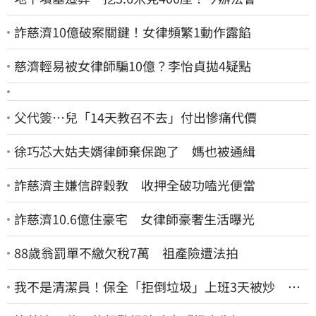
詐慈濟10億破案關鍵！女律頻繁1動作露餡
慈濟輕易被女律師騙10億？李怡貞拋4疑點
父代簽…兒「14天教召不去」付出慘痛代價
徐巧芯大姑夫婿律師棄保跑了 媽也被通緝
詐慈濟主嫌信辟穀教 收押全破功嗑光便當
詐慈濟10.6億住豪宅 女律師豪奢生活曝光
88歲翁罰單不繳欠稅7萬 祖產險遭法拍
我不是清潔員！保全「拒倒垃圾」上班3天被炒 找
法院討公道結果出爐