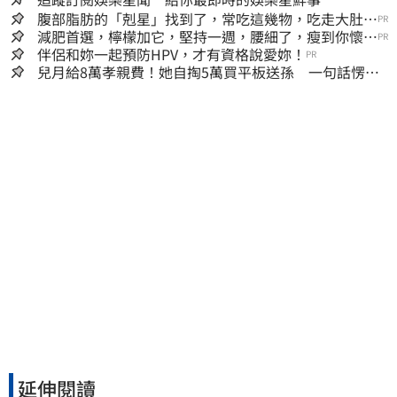
腹部脂肪的「剋星」找到了，常吃這幾物，吃走大肚
PR
囊，瘦出小蠻腰
減肥首選，檸檬加它，堅持一週，腰細了，瘦到你懷疑
PR
人生
伴侶和妳一起預防HPV，才有資格說愛妳！
PR
兒月給8萬孝親費！她自掏5萬買平板送孫 一句話愣原
地「傷心不已」
延伸閱讀