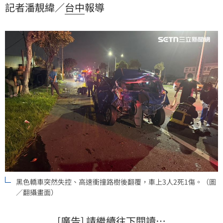
記者潘靚緯／
台中
報導
姓男子獨活，送醫後被驗出有毒品反應，隨後警方也在
車內搜出K他命，由於駕駛已身亡，後續將進一步相驗釐
清是否涉及毒駕。
黑色轎車突然失控、高速衝撞路樹後翻覆，車上3人2死1傷。（圖
／翻攝畫面）
[廣告] 請繼續往下閱讀…