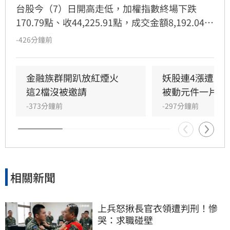
台股今（7）日開高走低，加權指數終場下跌
170.79點、收44,225.91點，成交金額8,192.04億
元；櫃買指數重挫1.83%、收384.19點，成交
-426分鐘前
2,066.48億元。台積電逆勢漲5元，但難敵中小型
股沉重賣壓。
金融族群開趴放紅煙火　
妖股連4漲遭八
這2檔沒被邀請
被動元件一片綠
-373分鐘前
-297分鐘前
相關新聞
上兵怒揪長官衣領遭判刑！慘
哭：求職碰壁