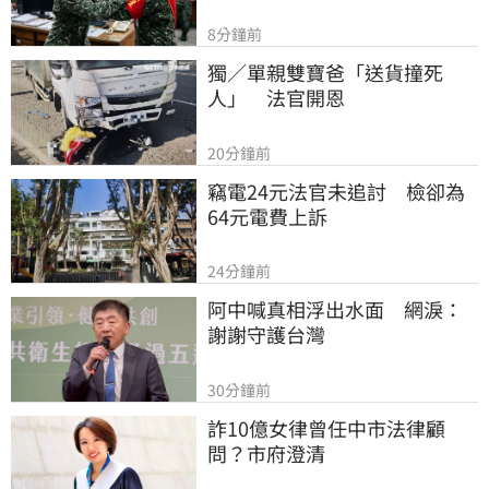
8分鐘前
獨／單親雙寶爸「送貨撞死
人」　法官開恩
20分鐘前
竊電24元法官未追討　檢卻為
64元電費上訴
24分鐘前
阿中喊真相浮出水面　網淚：
謝謝守護台灣
30分鐘前
詐10億女律曾任中市法律顧
問？市府澄清