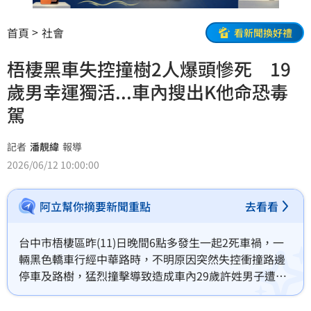
首頁
社會
看新聞換好禮
梧棲黑車失控撞樹2人爆頭慘死 19
歲男幸運獨活...車內搜出K他命恐毒
駕
記者
潘靚緯
報導
2026/06/12 10:00:00
阿立幫你摘要新聞重點
去看看
台中市梧棲區昨(11)日晚間6點多發生一起2死車禍，一
輛黑色轎車行經中華路時，不明原因突然失控衝撞路邊
停車及路樹，猛烈撞擊導致造成車內29歲許姓男子遭拋
飛車外，傷重送醫不治；另外2人受困在變形車內，其中
1名陳姓男子被救出後送醫傷重不治，全車僅剩19歲陳