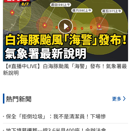
【#直播中LIVE】白海豚颱風「海警」發布！氣象署最
新說明
熱門新聞
更多
保全「拒倒垃圾」：我不是清潔員！下場慘
地下墳墓遷葬…挖3.6米見400座！今辦法會