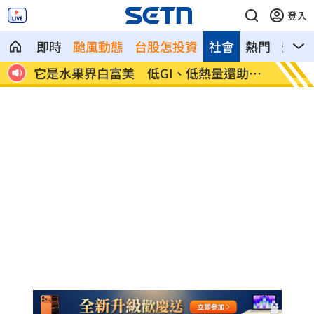
登入
即時
颱風動態
台股怎投資
社會
熱門
影音
扯這
它是水果界白富美 低GI、低熱量還助排
28歲
便
晶