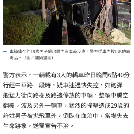
車禍倖存的19歲男子驗出體內有毒品反應，警方從車內搜出K他命
毒品。（圖／翻攝畫面）
警方表示，一輛載有3人的轎車昨日晚間6點40分
行經中華路一段時，疑車速過快失控，如砲彈一
般猛力衝向路樹及路邊停放的車輛，整輛車騰空
翻覆，波及另外一輛車，猛烈的撞擊造成29歲的
許姓男子被拋飛車外，倒臥在血泊中，當場失去
生命跡象，送醫宣告不治。