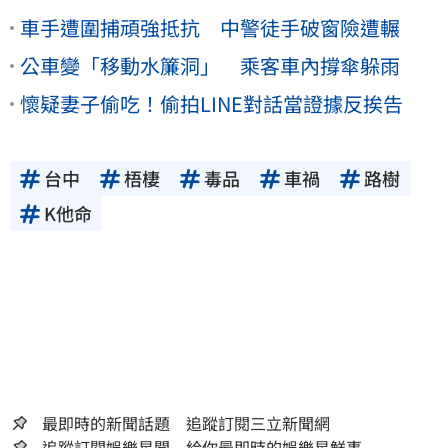
車手遭圍捕頑強抵抗 中警徒手破窗險遭輾
公車變「移動水簾洞」 乘客車內撐傘躲雨
懷疑妻子偷吃！偷拍LINE對話當證據反挨告
台中
梧棲
毒品
車禍
路樹
K他命
最即時的新聞話題 追蹤訂閱三立新聞網
追蹤訂閱娛樂星聞 給你最即時的娛樂星鮮事