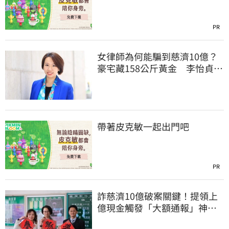
PR
女律師為何能騙到慈濟10億？
豪宅藏158公斤黃金 李怡貞驚
曝背後身分
帶著皮克敏一起出門吧
PR
詐慈濟10億破案關鍵！提領上
億現金觸發「大額通報」神鬼
律師遭擊落內幕