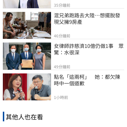
35分鐘前
混兄弟跑路去大陸…想擺脫發
現父擁9房產
46分鐘前
女律師詐慈濟10億仍做1事　眾
驚：水很深
49分鐘前
點名「這兩柯」　她：都欠陳
時中一個道歉
1小時前
其他人也在看