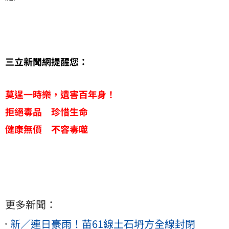
三立新聞網提醒您：
莫逞一時樂，遺害百年身！
拒絕毒品 珍惜生命
健康無價 不容毒噬
更多新聞：
新／連日豪雨！苗61線土石坍方全線封閉