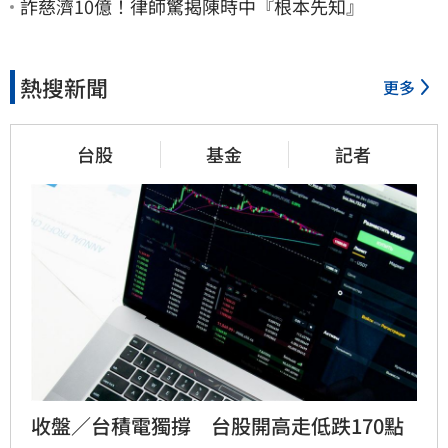
詐慈濟10億！律師驚揭陳時中『根本先知』
熱搜新聞
更多
台股
基金
記者
收盤／台積電獨撐　台股開高走低跌170點