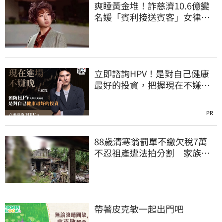
爽睡黃金堆！詐慈濟10.6億變
名媛「賓利接送賓客」女律師
超奢華生活曝光
立即諮詢HPV！是對自己健康
最好的投資，把握現在不嫌
晚！
PR
88歲清寒翁罰單不繳欠稅7萬
不忍祖產遭法拍分割 家族按
月代繳償債
帶著皮克敏一起出門吧