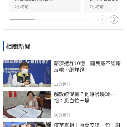
堅持返回工作崗位，直到最後一刻仍心繫直播。
2小時前
7小時前
對於肥大叔的確切死因，家屬目前尚未對外說
明。
相關新聞
慈濟遭詐10億　國民黨不認錯
反嗆⋯網炸鍋
11分鐘前
解散統促黨？他曝翁曉玲一
招：恐白忙一場
56分鐘前
疫苗真相！蔣萬安嗆一句　謝