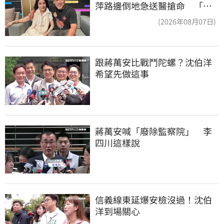
萍路邊倒地急送醫搶命 「最
新傷況」曝
(2026年08月07日)
跟蔣萬安比戰鬥陀螺？沈伯洋
希望先做這事
蔣萬安喊「廢除監察院」　李
四川這樣說
信義線東延爆安檢沒過！沈伯
洋到場關心