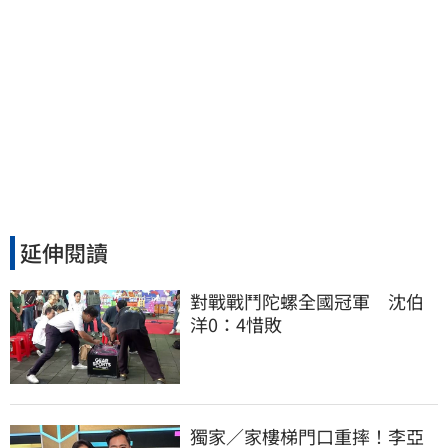
延伸閱讀
對戰戰鬥陀螺全國冠軍　沈伯
洋0：4惜敗
獨家／家樓梯門口重摔！李亞