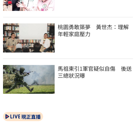
桃園勇敢築夢　黃世杰：理解
年輕家庭壓力
馬祖東引1軍官疑似自傷　後送
三總狀況曝
現正直播