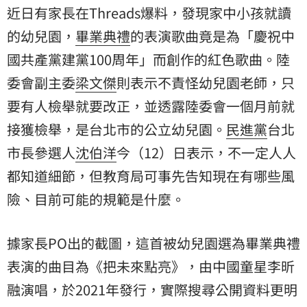
近日有家長在Threads爆料，發現家中小孩就讀
的幼兒園，
畢業典禮
的表演歌曲竟是為「慶祝中
國共產黨建黨100周年」而創作的紅色歌曲。陸
委會副主委
梁文傑
則表示不責怪幼兒園老師，只
要有人檢舉就要改正，並透露陸委會一個月前就
接獲檢舉，是台北市的公立幼兒園。
民進黨
台北
市長參選人
沈伯洋
今（12）日表示，不一定人人
都知道細節，但教育局可事先告知現在有哪些風
險、目前可能的規範是什麼。
據家長PO出的截圖，這首被幼兒園選為畢業典禮
表演的曲目為《把未來點亮》，由中國童星李昕
融演唱，於2021年發行，實際搜尋公開資料更明