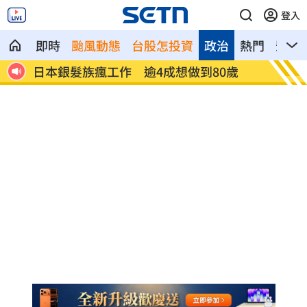
登入
即時
颱風動態
台股怎投資
政治
熱門
影音
歲
解散統促黨？他曝翁曉玲一招：恐白忙一
疫苗真
場
聲