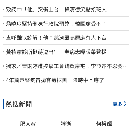
致詞中「他」突衝上台 賴清德笑點接班人
翁曉玲堅持刪凍行政院預算！韓國瑜受不了
直呼難以諒解！他：慈濟最高層應有人下台
黃禎憲診所挺蔣遭出征 老病患曝暖舉聲援
獨家／曹雨婷遭控拿工會錢買豪宅！李亞萍不忍發
聲：余天管工會都貼錢
4年前示警疫苗掮客遭抹黑 陳時中回應了
熱搜新聞
更多
肥大叔
猝逝
何裕輝