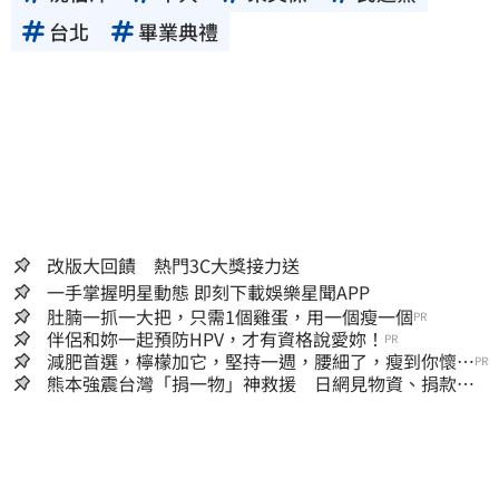
台北
畢業典禮
改版大回饋 熱門3C大獎接力送
一手掌握明星動態 即刻下載娛樂星聞APP
肚腩一抓一大把，只需1個雞蛋，用一個瘦一個
PR
伴侶和妳一起預防HPV，才有資格說愛妳！
PR
減肥首選，檸檬加它，堅持一週，腰細了，瘦到你懷疑
PR
人生
熊本強震台灣「捐一物」神救援 日網見物資、捐款
喊：給台灣統治算了