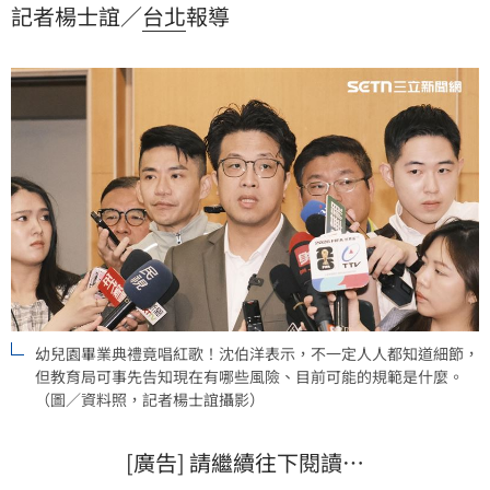
記者楊士誼／
台北
報導
園。民進黨台北市長參選人沈伯洋今（12）日表示，不
一定人人都知道細節，但教育局可事先告知現在有哪些
風險、目前可能的規範是什麼。
幼兒園畢業典禮竟唱紅歌！沈伯洋表示，不一定人人都知道細節，
但教育局可事先告知現在有哪些風險、目前可能的規範是什麼。
（圖／資料照，記者楊士誼攝影）
[廣告] 請繼續往下閱讀…