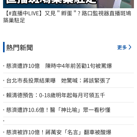
【#直播中LIVE】又見＂孵蛋＂? 路口監視器直播斑鳩
築巢駐足
熱門新聞
更多
慈濟遭詐10億 陳時中4年前苦勸1句被罵爆
台北市長投票結果曝 她驚喊：蔣該緊張了
賴清德預告：0-18歲明年起每月可領五千
慈濟遭詐10.6億！醫「神比喻」眾一看秒懂
慈濟被詐10億！蔣萬安「名言」翻車被酸爆