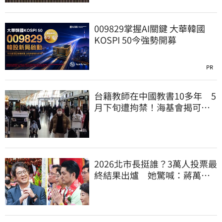
009829掌握AI關鍵 大華韓國
KOSPI 50今強勢開募
PR
台籍教師在中國教書10多年 5
月下旬遭拘禁！海基會揭可能
原因
2026北市長挺誰？3萬人投票最
終結果出爐 她驚喊：蔣萬安
真該緊張了