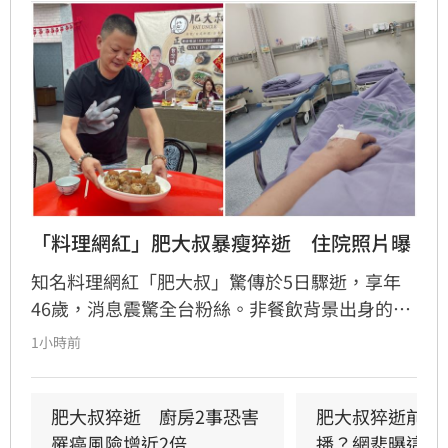
「料理網紅」肥大叔暴瘦猝逝　住院照片曝
知名料理網紅「肥大叔」驚傳於5日驟逝，享年
46歲，消息震驚全台粉絲。非餐飲背景出身的
他，憑藉親切教學與拚勁，將直播事業經營得有
1小時前
聲有色，創下年營收破億的輝煌佳績。然而粉絲
回顧其生前直播，發現他身形明顯消瘦、雙頰凹
陷，狀態顯得相當疲憊。肥大叔自2021年起頻傳
肥大叔猝逝　廚房2事恐害
肥大叔猝逝前為
健康警訊，雖曾於2022年住院開刀，但出院後仍
罹癌風險增近2倍
播？網悲曝這原