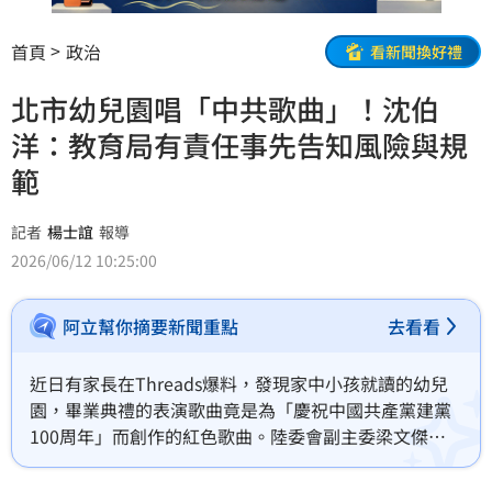
首頁
政治
看新聞換好禮
北市幼兒園唱「中共歌曲」！沈伯
洋：教育局有責任事先告知風險與規
範
記者
楊士誼
報導
2026/06/12 10:25:00
阿立幫你摘要新聞重點
去看看
近日有家長在Threads爆料，發現家中小孩就讀的幼兒
園，畢業典禮的表演歌曲竟是為「慶祝中國共產黨建黨
100周年」而創作的紅色歌曲。陸委會副主委梁文傑則
表示不責怪幼兒園老師，只要有人檢舉就要改正，並透
露陸委會一個月前就接獲檢舉，是台北市的公立幼兒