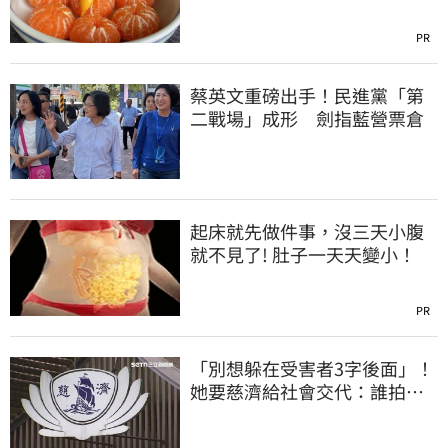
PR
蔡英文重磅出手！民進黨「第
二戰場」成形 劍指藍營票倉
起床就先做件事，沒三天小腹
就不見了! 肚子一天天變小！
PR
「別想躲在受害者3字後面」！
她要慈濟給社會交代：誰拍板
付10.6億