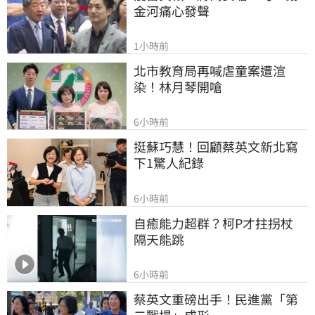
金河痛心發聲
1小時前
北市教育局再喊虐童案遭渲
染！林月琴開嗆
6小時前
挺蘇巧慧！回顧蔡英文新北寫
下1驚人紀錄
6小時前
自癒能力超群？柯P才拄拐杖　
隔天能跳
6小時前
蔡英文重磅出手！民進黨「第