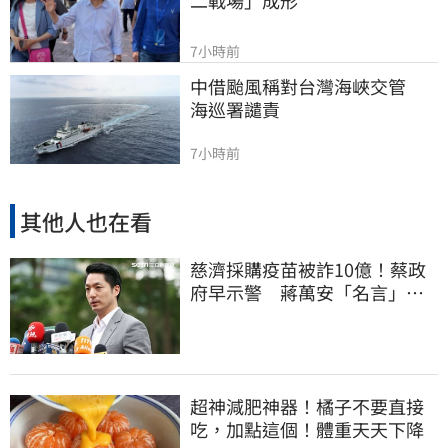
二戰場」成形
7小時前
中借颱風稱對台灣海峽交管　
海巡署譴責
7小時前
其他人也在看
慈濟採購疫苗被詐10億！蔡政
府早示警 蔣萬安「名言」翻
車被酸爆
超神減肥神器！橘子不要直接
吃，加點這個！體重天天下降