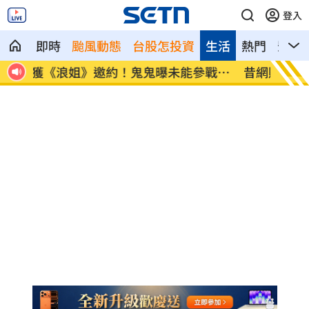
登入
即時
颱風動態
台股怎投資
生活
熱門
影音
戰苦
昔網購神童創3.9億業績！跌谷底日領700
苦茶油
元
導