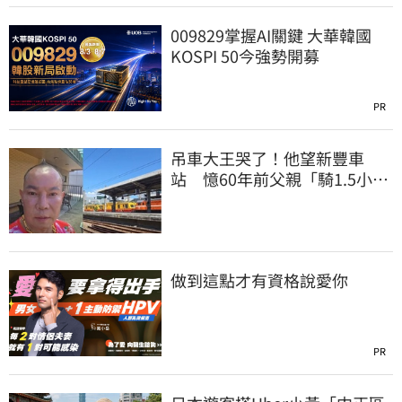
009829掌握AI關鍵 大華韓國
KOSPI 50今強勢開募
PR
吊車大王哭了！他望新豐車
站 憶60年前父親「騎1.5小時
單車載他圓夢」
做到這點才有資格說愛你
PR