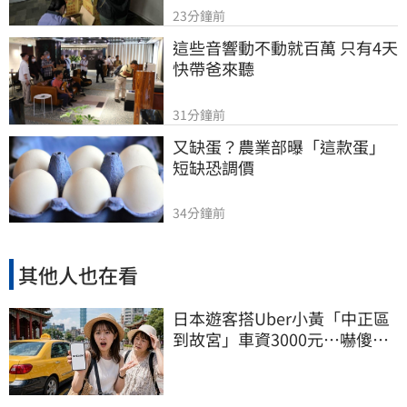
23分鐘前
這些音響動不動就百萬 只有4天
快帶爸來聽
31分鐘前
又缺蛋？農業部曝「這款蛋」
短缺恐調價
34分鐘前
其他人也在看
日本遊客搭Uber小黃「中正區
到故宮」車資3000元…嚇傻：
都沒心情逛了