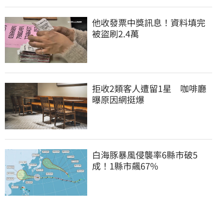
他收發票中獎訊息！資料填完
被盜刷2.4萬
拒收2類客人遭留1星　咖啡廳
曝原因網挺爆
白海豚暴風侵襲率6縣市破5
成！1縣市飆67%