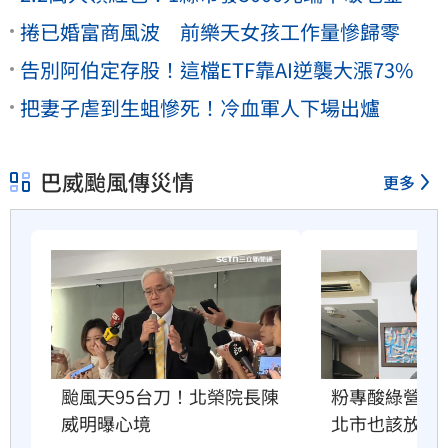
捲已婚富商風波 前樂天女孩工作量慘歸零
告別阿伯定存股！這檔ETF靠AI逆襲大漲73%
把妻子虐到生蛆慘死！冷血軍人下場出爐
巴威颱風傳災情
更多
粉專酸綠營颱
颱風天95台刀！北榮院長陳
北市也該放4
威明曝心境