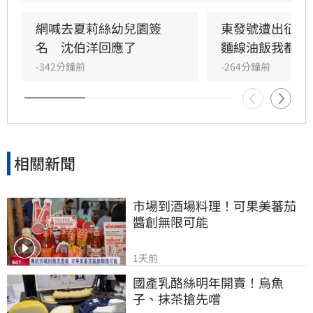
72歲民眾皆可透過沈伯洋官方LINE報名。沈伯洋
說，許多人參與政治的起點正是從監票員做起，
網喊去夏莉絲幼兒園簽
東發號遭出征！
如果大家覺得台灣的民主值得守護，也想要參與
名　沈伯洋回應了
麵線油飯我都喜
這樣的行動，歡迎加入「巡洋監兵」行列，共同
-342分鐘前
-264分鐘前
成為「台北的眼睛」。
相關新聞
市場到酒場料理！可果美蕃茄
醬創無限可能
1天前
國產乳酪絲明年開賣！烏魚
子、抹茶搶先嚐