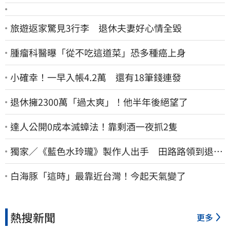
旅遊返家驚見3行李 退休夫妻好心情全毀
腫瘤科醫曝「從不吃這道菜」恐多種癌上身
小確幸！一早入帳4.2萬 還有18筆錢連發
退休擁2300萬「過太爽」！他半年後絕望了
達人公開0成本滅蟑法！靠剩酒一夜抓2隻
獨家／《藍色水玲瓏》製作人出手 田路路領到退休
金！隱忍6年吐內幕
白海豚「這時」最靠近台灣！今起天氣變了
熱搜新聞
更多