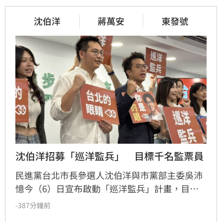
沈伯洋
蔣萬安
東發號
沈伯洋招募「巡洋監兵」　目標千名監票員
民進黨台北市長參選人沈伯洋與市黨部主委吳沛
憶今（6）日宣布啟動「巡洋監兵」計畫，目標
號召千名公民擔任監票員，確保今年11月28日台
-387分鐘前
北市長及議員選舉過程公開透明，凡年滿18歲至