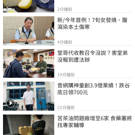
2分鐘前
新/今年首例！7旬女發燒、腹
瀉染本土傷寒
4分鐘前
堂哥代收教召令沒說？害堂弟
沒報到遭法辦
19分鐘前
昔網購神童創3.9億業績！跌谷
底日領700元
22分鐘前
苦茶油問題廠增至6家 食藥署將
找專家輔導