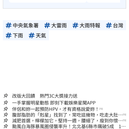
中央氣象署
大雷雨
大雨特報
台灣
下雨
天氣
改版大回饋 熱門3C大獎接力送
一手掌握明星動態 即刻下載娛樂星聞APP
伴侶和妳一起預防HPV，才有資格說愛妳！
PR
腹部脂肪的「剋星」找到了，常吃這幾物，吃走大肚
PR
囊，瘦出小蠻腰
減肥首選，檸檬加它，堅持一週，腰細了，瘦到你懷疑
PR
人生
颱風白海豚暴風圈侵襲率升！北北基6縣市飆破5成 1縣