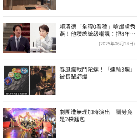
賴清德「全程0看稿」嗆爆盧秀
燕！他讚總統級嘲諷：把8年總
帳一次掀翻
(2025年06月24日)
春風瘋戰鬥陀螺！「連輸3週」
被長輩虧爆
劇團遭無理加時演出　酬勞竟
是2袋麵包