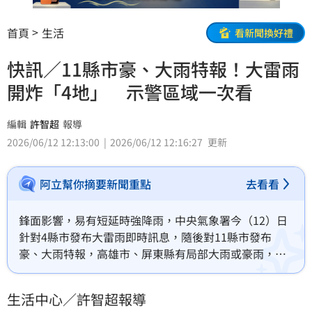
首頁
生活
看新聞換好禮
快訊／11縣市豪、大雨特報！大雷雨
開炸「4地」 示警區域一次看
編輯
許智超
報導
2026/06/12 12:13:00
2026/06/12 12:16:27
更新
阿立幫你摘要新聞重點
去看看
鋒面影響，易有短延時強降雨，中央氣象署今（12）日
針對4縣市發布大雷雨即時訊息，隨後對11縣市發布
豪、大雨特報，高雄市、屏東縣有局部大雨或豪雨，台
南地區、新竹以南、宜蘭及花蓮山區有局部大雨發生的
機率，山區請慎防坍方、落石及溪水暴漲，低窪地區請
生活中心／許智超報導
慎防積水。