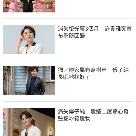
消失螢光幕3個月　許貴雅突宣
布重磅回歸
獨／傳家屬有意樹葬　傅子純
長眠地找好了
痛失傅子純　遺孀二度痛心發
聲揭冰箱遺物