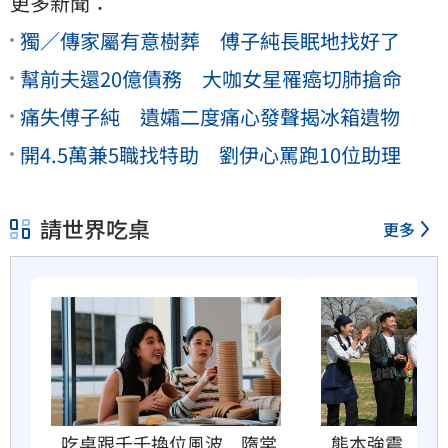
更多新聞：
獨／傳家屬有意樹葬 傅子純長眠地找好了
幫前夫還20億債務 大咖女星罹癌切肺搶命
痛失傅子純 遺孀二度痛心發聲揭冰箱遺物
開4.5萬兼5職找特助 劉伊心罵跑10位助理
請世界吃桌
更多
吃桌跟千千換位風波　隋棠
熊本強震　吃