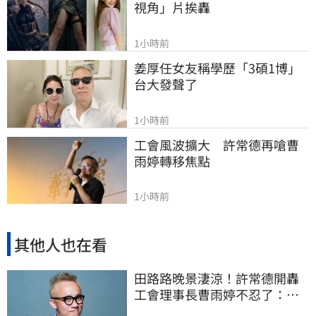
視角」片挨轟
1小時前
姜厚任女友稱學歷「3碩1博」 
台大發聲了
1小時前
工會風波擴大　許常德再嗆曹
雨婷轉移焦點
1小時前
其他人也在看
田路路晚景淒涼！許常德開轟
工會理事長曹雨婷不忍了：別
只包紅包慰問