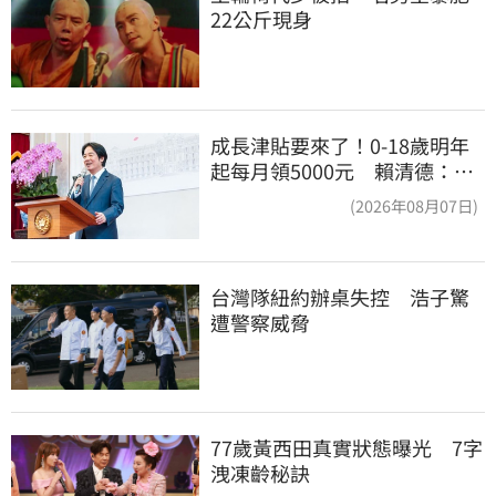
22公斤現身
成長津貼要來了！0-18歲明年
起每月領5000元 賴清德：此
時不生更待何時
(2026年08月07日)
台灣隊紐約辦桌失控　浩子驚
遭警察威脅
77歲黃西田真實狀態曝光　7字
洩凍齡秘訣