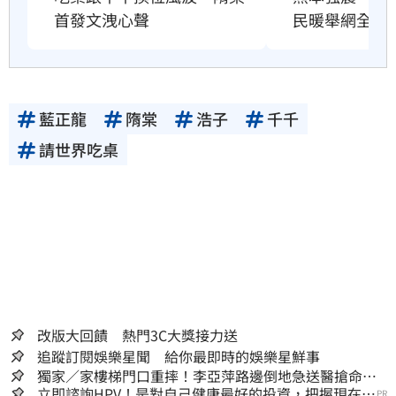
首發文洩心聲
民暖舉網全哭
藍正龍
隋棠
浩子
千千
請世界吃桌
改版大回饋 熱門3C大獎接力送
追蹤訂閱娛樂星聞 給你最即時的娛樂星鮮事
獨家／家樓梯門口重摔！李亞萍路邊倒地急送醫搶命
「最新傷況」曝
立即諮詢HPV！是對自己健康最好的投資，把握現在不
PR