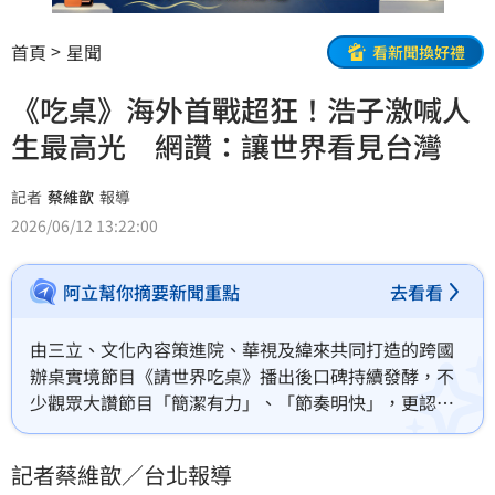
首頁
星聞
看新聞換好禮
《吃桌》海外首戰超狂！浩子激喊人
生最高光 網讚：讓世界看見台灣
記者
蔡維歆
報導
2026/06/12 13:22:00
阿立幫你摘要新聞重點
去看看
由三立、文化內容策進院、華視及緯來共同打造的跨國
辦桌實境節目《請世界吃桌》播出後口碑持續發酵，不
少觀眾大讚節目「簡潔有力」、「節奏明快」，更認為
成功跳脫一般實境節目的框架，不只是美食節目，更透
過辦桌文化帶領觀眾看見世界各地的人情故事與台灣精
記者蔡維歆／台北報導
神。節目開播後，許多網友紛紛留言表示：「很有電影