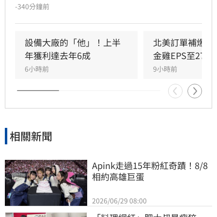
第2季每股純益達4.18元。展望第3季，因記憶體
-340分鐘前
價格上漲及整合被動元件放量，法人預估單季每
股純益可達6.18元。隨IoT RAM及矽電容等三大
產品線成長動能明確，法人看好2026年起進入爆
設備大廠的「他」！上半
北美訂單補爆　
發期，2027年獲利更有望挑戰每股逾35元。看好
年獲利達去年6成
金雞EPS至27.1
長線基本面，多家法人紛紛調升目標價，最高上
6小時前
9小時前
看1430元。惟投資人仍需留意晶圓代工產能及匯
率波動等潛在風險。投資一定有風險，決策前請
審慎評估。
相關新聞
Apink走過15年粉紅奇蹟！8/8
相約高雄巨蛋
2026/06/29 08:00