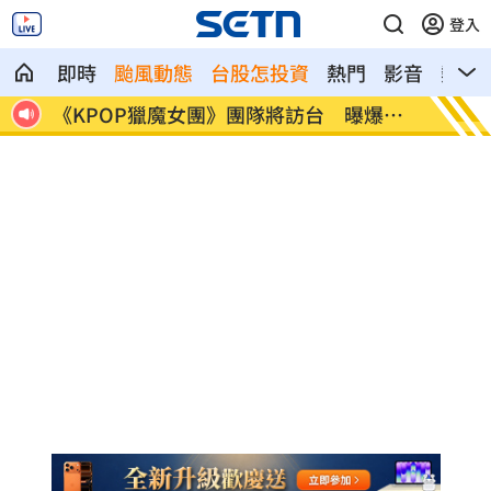
登入
即時
颱風動態
台股怎投資
熱門
影音
熱搜
近2
《KPOP獵魔女團》團隊將訪台 曝爆紅
賴清德
秘辛