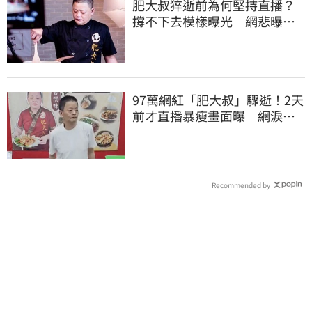
肥大叔猝逝前為何堅持直播？
撐不下去模樣曝光 網悲曝這
原因才變粉絲
97萬網紅「肥大叔」驟逝！2天
前才直播暴瘦畫面曝 網淚
崩：一路好走
Recommended by