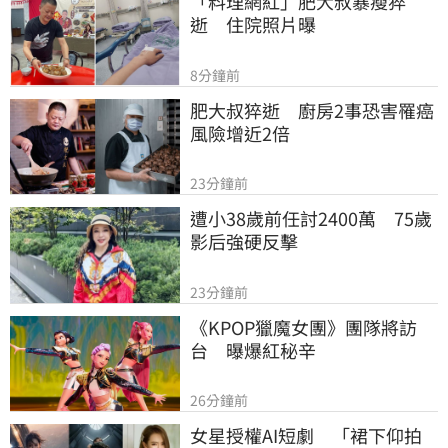
「料理網紅」肥大叔暴瘦猝
逝　住院照片曝
8分鐘前
肥大叔猝逝　廚房2事恐害罹癌
風險增近2倍
23分鐘前
遭小38歲前任討2400萬　75歲
影后強硬反擊
23分鐘前
《KPOP獵魔女團》團隊將訪
台　曝爆紅秘辛
26分鐘前
女星授權AI短劇　「裙下仰拍