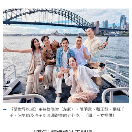
感」、「每個人都很真實」、「讓世界看見台灣辦桌文
化」，討論熱度持續攀升。蔡維歆
《請世界吃桌》主持群隋棠（左起）、陳隨意、藍正龍、網紅千
千、阿男師及浩子到澳洲辦桌給老外吃。（圖／三立提供）