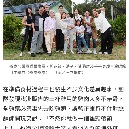
辦桌台灣隊成員隋棠、藍正龍、浩子、陳隨意及千千更親自演唱節
目主題曲〈辦桌辦桌〉。（圖／三立提供）
在準備食材過程中也發生不少文化差異趣事，團
隊發現澳洲販售的三杯雞用的雞肉大多不帶骨，
全雞還必須事先去除雞頭，讓藍正龍忍不住對總
舖師開玩笑說：「不然你就做一個雞頭帶頭
上！」逗得全場哈哈大笑。看似光鮮的海外挑