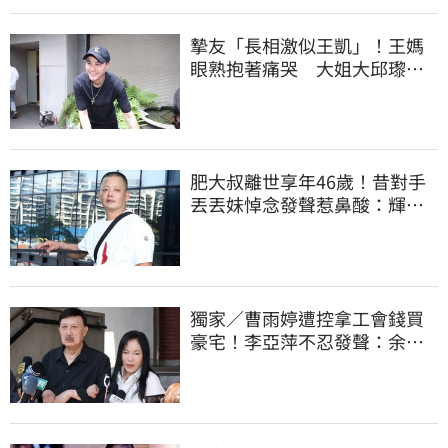
摯友「長相激似王凱」！王媽
眼熟抱著痛哭 大姐大邱瓈寬
霸氣伸援手
肥大叔離世享年46歲！昔對手
丟丟妹悼念發聲惹鼻酸：輝哥
一路好走
獨家／曹雨婷遭控拿工會錢買
豪宅！李亞萍不忍發聲：余天
管工會都貼錢