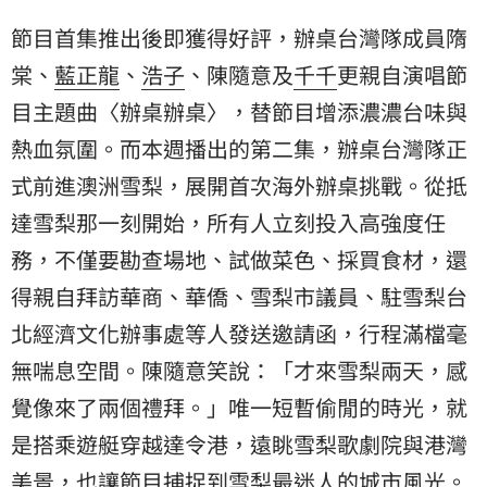
節目首集推出後即獲得好評，辦桌台灣隊成員
隋
棠
、
藍正龍
、
浩子
、陳隨意及
千千
更親自演唱節
目主題曲〈辦桌辦桌〉，替節目增添濃濃台味與
熱血氛圍。而本週播出的第二集，辦桌台灣隊正
式前進澳洲雪梨，展開首次海外辦桌挑戰。從抵
達雪梨那一刻開始，所有人立刻投入高強度任
務，不僅要勘查場地、試做菜色、採買食材，還
得親自拜訪華商、華僑、雪梨市議員、駐雪梨台
北經濟文化辦事處等人發送邀請函，行程滿檔毫
無喘息空間。陳隨意笑說：「才來雪梨兩天，感
覺像來了兩個禮拜。」唯一短暫偷閒的時光，就
是搭乘遊艇穿越達令港，遠眺雪梨歌劇院與港灣
美景，也讓節目捕捉到雪梨最迷人的城市風光。