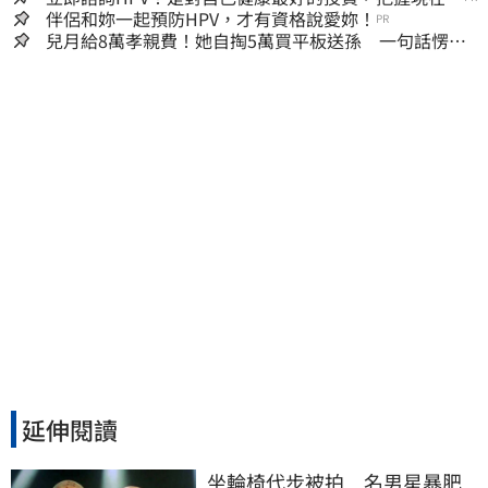
嫌晚！
伴侶和妳一起預防HPV，才有資格說愛妳！
PR
兒月給8萬孝親費！她自掏5萬買平板送孫 一句話愣原
地「傷心不已」
延伸閱讀
坐輪椅代步被拍　名男星暴肥