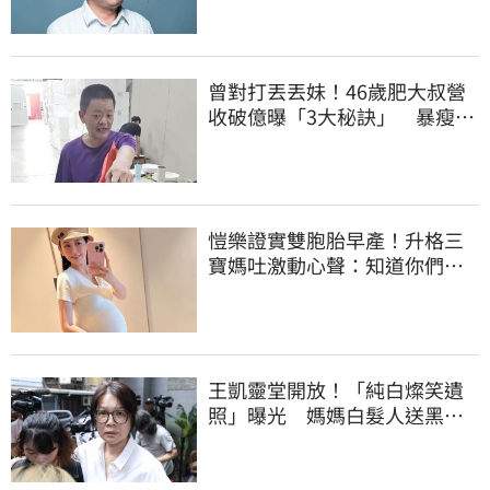
曾對打丟丟妹！46歲肥大叔營
收破億曝「3大秘訣」 暴瘦猝
逝震撼全網
愷樂證實雙胞胎早產！升格三
寶媽吐激動心聲：知道你們很
努力
王凱靈堂開放！「純白燦笑遺
照」曝光 媽媽白髮人送黑髮
人缺席惹鼻酸