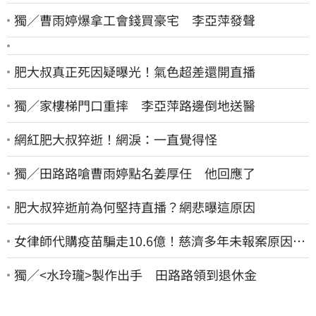
獨／曹雨婷爆拿工會錢買豪宅 李亞萍發聲
肥大叔真正死因疑曝光！氣色超差還開直播
獨／家樓梯門口重摔 李亞萍路邊倒地送醫
網紅肥大叔猝逝！網淚：一直覺得怪
獨／田路路嗆曹雨婷點名姜厚任 他回應了
肥大叔猝逝前為何堅持直播？網悲曝這原因
女律師代購疫苗騙走10.6億！慈濟多年未報案原因
曝：檢警上門才知被騙
獨／<水玲瓏>製作出手 田路路領到退休金