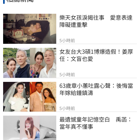
樂天女孩淚揭往事　愛意表達
障礙遭重擊
5小時前
女友台大3碩1博爆造假！姜厚
任：文盲也愛
5小時前
63歲章小蕙吐露心聲：後悔當
年嫁給鍾鎮濤
5小時前
最遺憾童年記憶空白　禹菡：
當年真不懂事