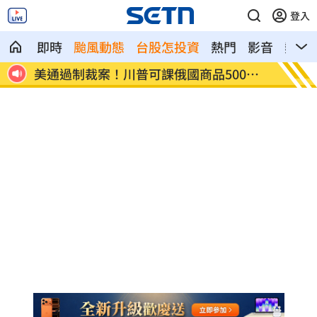
登入
即時
颱風動態
台股怎投資
熱門
影音
熱搜
0%
日本銀髮族瘋工作 逾4成想做到80歲
解散統
場