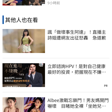
9小時前
其他人也在看
諷「做壞事生阿達」！直播主
詩姐遭網友出征怒轟 急道歉
立即諮詢HPV！是對自己健康
最好的投資，把握現在不嫌
晚！
PR
Albee激戰忘鎖門！男友媽開門
嚇壞 目睹她全裸「坐她兒子
身上」