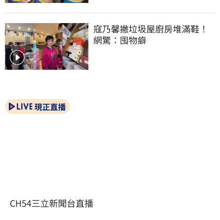
寇乃馨撇垃圾屋廚房堆滿鞋！
網驚：囤物癖
現正直播
CH54三立新聞台直播