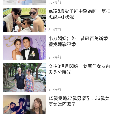
5小時前
昆凌8歲愛子拜中醫為師　幫把
脈說中1狀況
8小時前
小刀婚姻告終　昔砸百萬辦婚
禮找連戰證婚
8小時前
交往3個月閃婚　姜厚任女友前
夫身分曝光
8小時前
15歲倒追27歲男懷孕！36歲美
魔女當阿嬤了