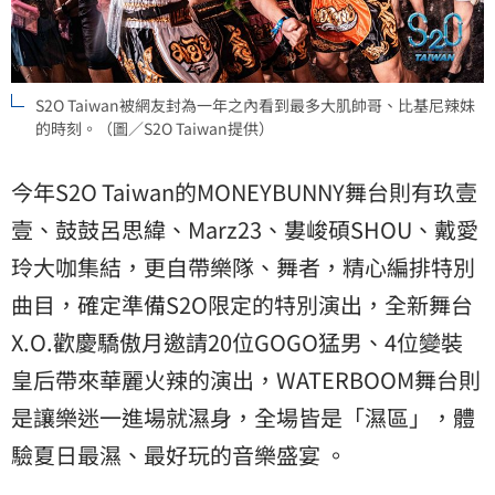
S2O Taiwan被網友封為一年之內看到最多大肌帥哥、比基尼辣妹
的時刻。（圖／S2O Taiwan提供）
今年S2O Taiwan的MONEYBUNNY舞台則有玖壹
壹、鼓鼓呂思緯、Marz23、婁峻碩SHOU、戴愛
玲大咖集結，更自帶樂隊、舞者，精心編排特別
曲目，確定準備S2O限定的特別演出，全新舞台
X.O.歡慶驕傲月邀請20位GOGO猛男、4位變裝
皇后帶來華麗火辣的演出，WATERBOOM舞台則
是讓樂迷一進場就濕身，全場皆是「濕區」，體
驗夏日最濕、最好玩的音樂盛宴 。