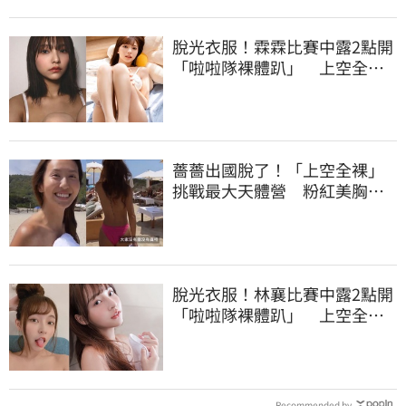
脫光衣服！霖霖比賽中露2點開
「啦啦隊裸體趴」 上空全裸
被看光光
薔薔出國脫了！「上空全裸」
挑戰最大天體營 粉紅美胸被
路人狂讚
脫光衣服！林襄比賽中露2點開
「啦啦隊裸體趴」 上空全裸
被看光光
Recommended by