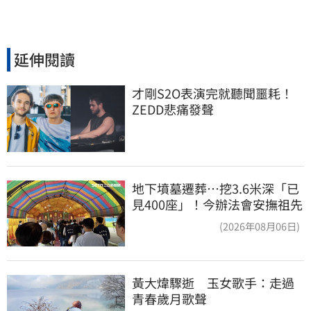
延伸閱讀
才剛S2O表演完就聽聞噩耗！
ZEDD悲痛發聲
地下墳墓遷葬…挖3.6米深「已
見400座」！今辦法會安撫祖先
(2026年08月06日)
黃大煒驟逝　玉女歌手：走過
青春歲月歌聲