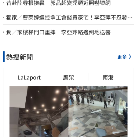
昔赴陸尋根挨轟 郭品超變禿頭近照嚇壞網
獨家／曹雨婷遭控拿工會錢買豪宅！李亞萍不忍發
聲：余天管工會都貼錢
獨／家樓梯門口重摔 李亞萍路邊倒地送醫
熱搜新聞
更多
LaLaport
鷹架
南港