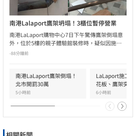
南港Lalaport鷹架坍塌！3櫃位暫停營業
南港LaLaport購物中心7日下午驚傳鷹架倒塌意
外，位於5樓的親子體驗館裝修時，疑似因施工
未固定妥當，導致鷹架與天花板崩落，現場粉塵
-88分鐘前
瀰漫引發顧客驚慌。一名65歲婦人不幸遭砸傷，
頭部紅腫送醫後意識清楚。受此影響，業者宣布
3樓部分櫃位暫停營業，其餘區域則維持正常運
南港LaLaport鷹架倒塌！
LaLaport施
作，目前相關單位正積極介入調查，以確保商場
北市開罰30萬
花板、鷹架突掉
消費安全。
5小時前
6小時前
相關新聞