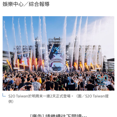
娛樂中心／綜合報導
金唱片認證才子「鳳凰之子」ILLENIUM在S2O主舞台輪
番上陣，消息一出讓粉絲直喊「最強加碼」。
S2O Taiwan於明周末一連2天正式登場。（圖／S2O Taiwan提
供）
[廣告] 請繼續往下閱讀…