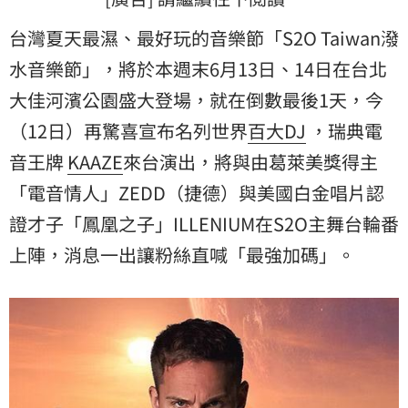
台灣夏天最濕、最好玩的音樂節「S2O Taiwan潑
水音樂節」，將於本週末6月13日、14日在台北
大佳河濱公園盛大登場，就在倒數最後1天，今
（12日）再驚喜宣布名列世界
百大DJ
，
瑞典電
音王牌
KAAZE
來台演出，將與由葛萊美獎得主
「電音情人」ZEDD（捷德）與美國白金唱片認
證才子「鳳凰之子」ILLENIUM在S2O主舞台輪番
上陣，消息一出讓粉絲直喊「最強加碼」。