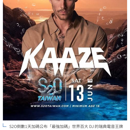
S2O倒數1天加碼公布「最強加碼」世界百大 DJ 的瑞典電音王牌