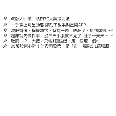
改版大回饋 熱門3C大獎接力送
一手掌握明星動態 即刻下載娛樂星聞APP
減肥首選，檸檬加它，堅持一週，腰細了，瘦到你懷疑
PR
人生
起床就先做件事，沒三天小腹就不見了! 肚子一天天變
PR
小！
肚腩一抓一大把，只需1個雞蛋，用一個瘦一個
PR
99萬股東心碎！外資開殺第一是「它」 狠砍5.1萬張股價
重挫近5%