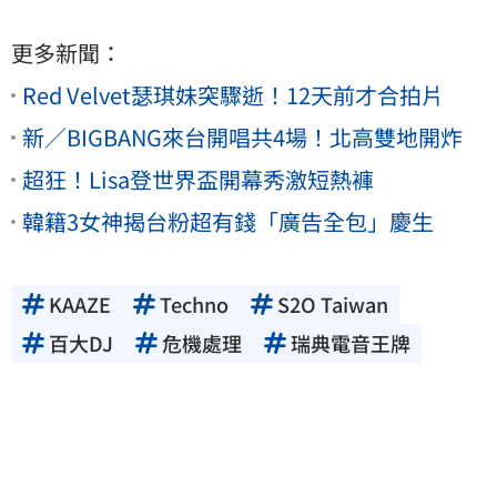
更多新聞：
Red Velvet瑟琪妹突驟逝！12天前才合拍片
新／BIGBANG來台開唱共4場！北高雙地開炸
超狂！Lisa登世界盃開幕秀激短熱褲
韓籍3女神揭台粉超有錢「廣告全包」慶生
KAAZE
Techno
S2O Taiwan
百大DJ
危機處理
瑞典電音王牌