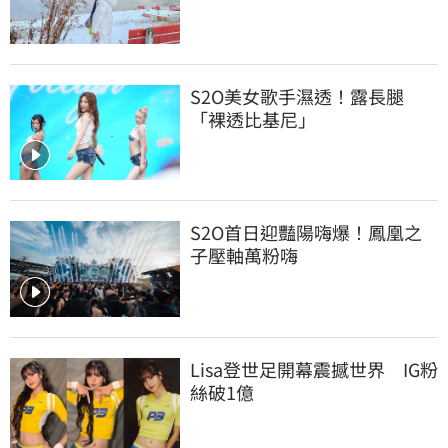
S2O美女歌手濕透！露長腿
「裸透比基尼」
S2O首日迎豔陽嗨爆！鳳凰之
子壓軸萬粉嗨
Lisa登世足開幕震撼世界　IG粉
絲破1億