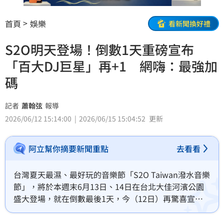
首頁
娛樂
看新聞換好禮
S2O明天登場！倒數1天重磅宣布
「百大DJ巨星」再+1 網嗨：最強加
碼
記者
蕭翰弦
報導
2026/06/12 15:14:00
2026/06/15 15:04:52
更新
阿立幫你摘要新聞重點
去看看
台灣夏天最濕、最好玩的音樂節「S2O Taiwan潑水音樂
節」，將於本週末6月13日、14日在台北大佳河濱公園
盛大登場，就在倒數最後1天，今（12日）再驚喜宣布
名列世界百大DJ ，瑞典電音王牌 KAAZE來台演出，將
與由葛萊美獎得主「電音情人」ZEDD（捷德）與美國白