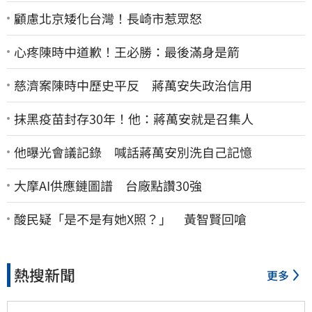
顧慮北京矮化台灣！長崎市惹眾怒
心疼陳時中道歉！王必勝：最後滿身是箭
慈濟案陳時中歷史平反 蔣萬安失政治信用
抹黑疫苗封存30年！他：蔣萬安就是召集人
他曝光會議記錄 喊話蔣萬安別洗自己記憶
大摩AI供應鏈圖譜 台廠點讚30強
酸民疑「是不是有她X照？」 黃智賢回嗆
熱搜新聞
更多