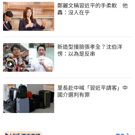
鄭麗文稱習近平的手柔軟　他
轟：沒人在乎
新造型撞臉張孝全？沈伯洋
愣：以為是反串
里長赴中喊「習近平請客」中
國介選判有罪