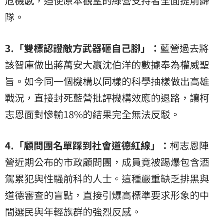
危機感，迫使原本觀望的綠營支持者全面提前歸
隊。
3.「雙標認證敵方武器砸自己腳」：
藍營過去將
該智庫做出蔣萬安大贏沈伯洋的數據奉為權威聖
旨。如今同一個機構以同樣的科學抽樣做出高雄
戰況，直接封死藍營批評機構效應的退路，讓柯
志恩面對慘輸18%的結果完全無法反駁。
4.「顧問團名單踩到社會道德紅線」：
柯志恩陣
營近期公布的市政顧問團，成員竟被踢爆包含酒
駕累犯與性騷前科的人士。這種嚴重缺乏排黑與
道德審查的盲點，直接引爆高標準要求形象的中
間選民與年輕族群的強烈反感。