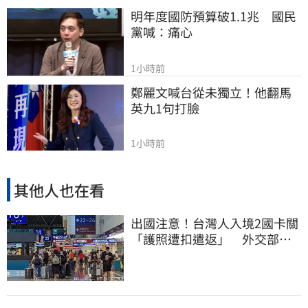
明年度國防預算破1.1兆　國民
黨喊：痛心
1小時前
鄭麗文喊台從未獨立！他翻馬
英九1句打臉
1小時前
其他人也在看
出國注意！台灣人入境2國卡關
「護照遭扣遣返」 外交部證
實了