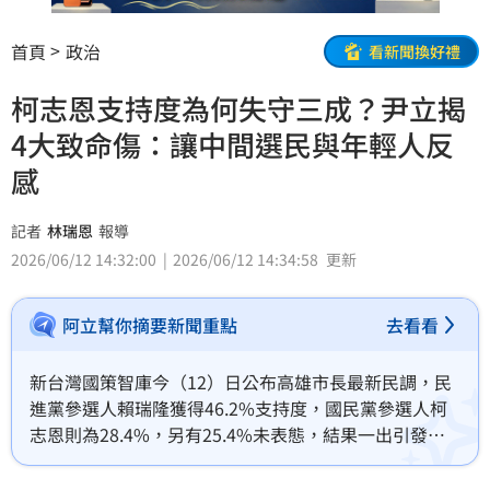
首頁
政治
看新聞換好禮
柯志恩支持度為何失守三成？尹立揭
4大致命傷：讓中間選民與年輕人反
感
記者
林瑞恩
報導
2026/06/12 14:32:00
2026/06/12 14:34:58
更新
阿立幫你摘要新聞重點
去看看
新台灣國策智庫今（12）日公布高雄市長最新民調，民
進黨參選人賴瑞隆獲得46.2%支持度，國民黨參選人柯
志恩則為28.4%，另有25.4%未表態，結果一出引發各
界討論。議員參選人尹立分析，柯志恩陣營出現了四大
致命傷，不僅可能失守藍營基本盤，更讓部分中間選民