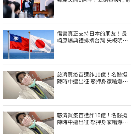
傷害真正支持日本的朋友！長
崎原爆典禮排擠台灣 矢板明夫
怒了
慈濟買疫苗遭詐10億！名醫挺
陳時中遭出征 怒押身家嗆爆藍
白粉
慈濟買疫苗遭詐10億！名醫挺
陳時中遭出征 怒押身家嗆爆藍
白粉