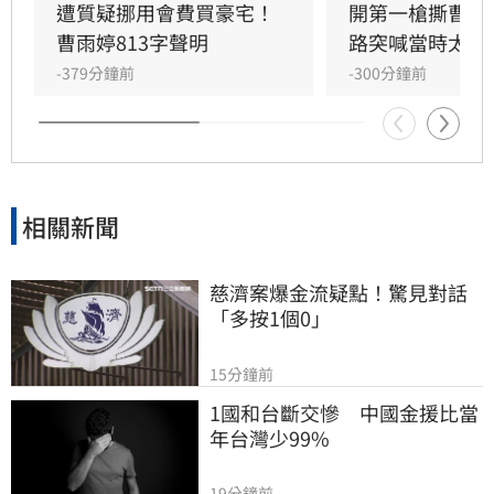
救助金，以及疫情期間協助上千件紓困補貼的實
遭質疑挪用會費買豪宅！
開第一槍撕曹雨
績數據。
曹雨婷813字聲明
路突喊當時太衝
-379分鐘前
-300分鐘前
相關新聞
慈濟案爆金流疑點！驚見對話
「多按1個0」
15分鐘前
1國和台斷交慘　中國金援比當
年台灣少99%
19分鐘前