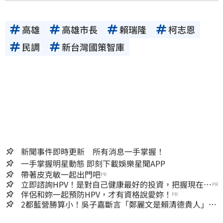
高雄
高雄市長
賴瑞隆
柯志恩
民調
新台灣國策智庫
新聞事件即時更新 所有消息一手掌握！
一手掌握明星動態 即刻下載娛樂星聞APP
帶著皮克敏一起出門吧
PR
立即諮詢HPV！是對自己健康最好的投資，把握現在不
PR
嫌晚！
伴侶和妳一起預防HPV，才有資格說愛妳！
PR
2都藍營勝算小！吳子嘉斷言「鄭麗文是賴清德貴人」：
保送2028連任總統