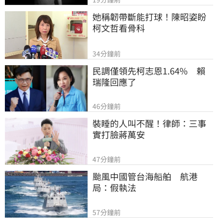
她稱韌帶斷能打球！陳昭姿盼
柯文哲看骨科
34分鐘前
民調僅領先柯志恩1.64%　賴
瑞隆回應了
46分鐘前
裝睡的人叫不醒！律師：三事
實打臉蔣萬安
47分鐘前
颱風中國管台海船舶　航港
局：假執法
57分鐘前