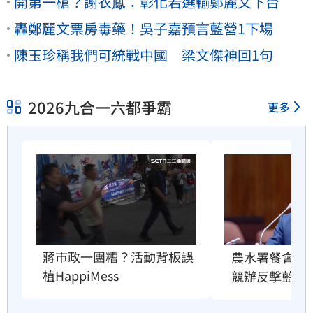
開第一槍？謝衣鳯：彰化若選輸鄭麗文下台
轟鄭麗文票房毒藥！吳子嘉預言藍營1下場
陳玉珍稱我們可統戰中國 梁文傑神回1句
2026九合一六都爭霸
更多
蔣市政一團糟？活動背板誤
農水署餐會喊
植HappiMess
競辦反擊藍委