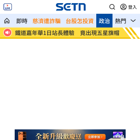
登入
即時
慈濟遭詐騙
台股怎投資
政治
熱門
影
灣少
鐵道嘉年華1日站長體驗 竟出現五星旗帽
林萱瑜