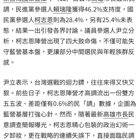
調
，民進黨參選人
賴瑞隆
獲得46.2%支持度，國
民黨參選人
柯志恩
則為28.4%，另有25.4%未表
態，結果一出引發各界討論。議員參選人尹立分
析，柯志恩陣營出現了四大致命傷，不僅可能失
守藍營基本盤，更讓部分中間選民與年輕族群反
感。
尹立表示，台灣選戰的迴力鏢，往往來得又快又
狠。前些日子，柯志恩陣營才高調流出一份雙方
五五波、差距僅有0.6%的民「調」數據，企圖為
藍營基層打強心針。然而，隨著最新
高雄市長
民
意調查簡報曝光，柯志恩精心包裝的政治幻術一
夕卸妝，更在戰略的連續失誤下，直接面臨民調