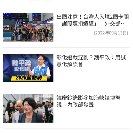
出國注意！台灣人入境2國卡關
「護照遭扣遣返」 外交部證
實了
(2022年09月13日)
彰化選戰混亂？魏平政：用誠
意化解誤會
饒慶鈴錄影參加海峽論壇惹
議　內政部發聲