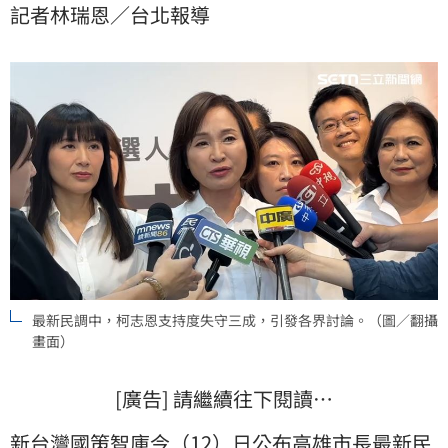
記者林瑞恩／台北報導
與年輕族群反感。
最新民調中，柯志恩支持度失守三成，引發各界討論。（圖／翻攝
畫面）
[廣告] 請繼續往下閱讀…
新台灣國策智庫
今（12）日公布
高雄
市長最新
民