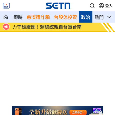
登入
即時
慈濟遭詐騙
台股怎投資
政治
熱門
影
熊本餘震逾590起 強震機率達平時50倍
汽旅不