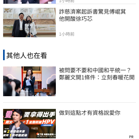
1小時前
詐慈濟案起訴書驚見傅崐萁　
他開酸徐巧芯
1小時前
其他人也在看
被問要不要和中國和平統一？
鄭麗文開1條件：立刻春暖花開
做到這點才有資格說愛你
PR