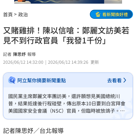
首頁
政治
看新聞換好禮
又賭雞排！陳以信嗆：鄭麗文訪美若
見不到行政官員「我發1千份」
記者
陳思妤
報導
2026/06/12 14:32:00
2026/06/12 14:39:26
更新
阿立幫你摘要新聞重點
去看看
國民黨主席鄭麗文率團訪美，還許願想見美國總統川
普，結果抵達後行程碰壁，傳出原本10日要到白宮拜會
美國國家安全會議（NSC）官員，但臨時被放鴿子。對
此，國民黨稱是故意詆毀，鄭麗文則大嗆民進黨阻撓。
而前藍委、國民黨政策會副執行長陳以信今（12）日則
記者陳思妤／台北報導
揚言，如果鄭麗文此行沒見到美國行政官員，他就到國