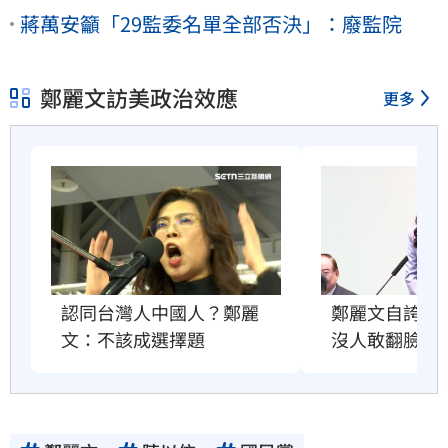
蔣萬安籲「29監委名單全部否決」：廢監院
鄭麗文訪美政治效應
更多
鄭麗文自誇很
認同台灣人中國人？鄭麗
沒人敢翻臉原
文：不該成選擇題