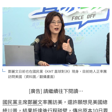
民黨黨部前發1千份雞排。
鄭麗文日前也在國民黨《KMT 直球對決》現身，目前她人正率團
訪問美國（資料圖／翻攝畫面）
[廣告] 請繼續往下閱讀…
國民黨
主席
鄭麗文
率團訪美，還許願想見美國總
統川普，結果抵達後行程碰壁，傳出原本10日要