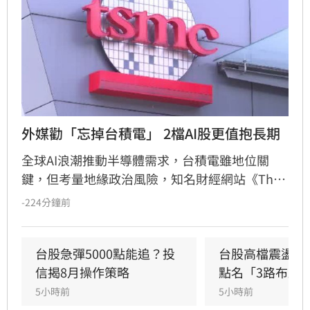
外媒勸「忘掉台積電」 2檔AI股更值抱長期
全球AI浪潮推動半導體需求，台積電雖地位關
鍵，但考量地緣政治風險，知名財經網站《The 
Motley Fool》建議投資人可轉向關注具支撐力的
-224分鐘前
半導體設備商。其中，掌握極紫外光微影技術的
艾斯摩爾（ASML）及專注晶片製程關鍵工序的
應用材料（Applied Materials）被列為值得長期
台股急彈5000點能追？投
台股高檔震盪怎
持有的潛力標的。隨著AI產業預計在2030年前保
信揭8月操作策略
點名「3路布局
持強勁成長，這些設備供應商的營收與市場價值
5小時前
5小時前
有望持續攀升。專家提醒，投資市場瞬息萬變，