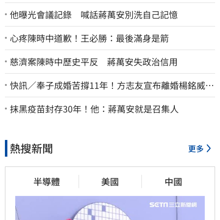
他曝光會議記錄 喊話蔣萬安別洗自己記憶
心疼陳時中道歉！王必勝：最後滿身是箭
慈濟案陳時中歷史平反 蔣萬安失政治信用
快訊／奉子成婚苦撐11年！方志友宣布離婚楊銘威
共同聲明全文曝光
抹黑疫苗封存30年！他：蔣萬安就是召集人
熱搜新聞
更多
半導體
美國
中國