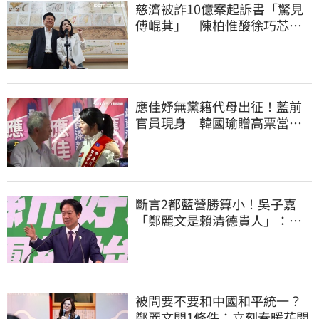
慈濟被詐10億案起訴書「驚見
傅崐萁」 陳柏惟酸徐巧芯：
你還和他合照
應佳妤無黨籍代母出征！藍前
官員現身 韓國瑜贈高票當
選、蔣萬安也祝賀
斷言2都藍營勝算小！吳子嘉
「鄭麗文是賴清德貴人」：保
送2028連任總統
被問要不要和中國和平統一？
鄭麗文開1條件：立刻春暖花開