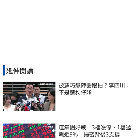
延伸閱讀
被蘇巧慧陣營跟拍？李四川：
不是選狗仔隊
這集團好威！3檔漲停、1檔猛
飆近9% 揭密背後3支撐