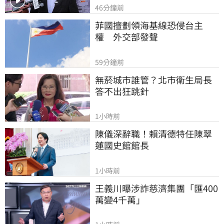
46分鐘前
菲國擅劃領海基線恐侵台主
權　外交部發聲
59分鐘前
無菸城市誰管？北市衛生局長
答不出狂跳針
1小時前
陳儀深辭職！賴清德特任陳翠
蓮國史館館長
1小時前
王義川曝涉詐慈濟集團「匯400
萬變4千萬」