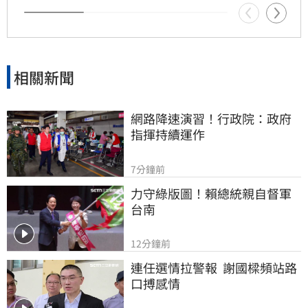
相關建議僅供參考，投資人應審慎評估潛在風險
並自行承擔決策結果。
相關新聞
網路降速演習！行政院：政府
指揮持續運作
7分鐘前
力守綠版圖！賴總統親自督軍
台南
12分鐘前
連任選情拉警報  謝國樑頻站路
口搏感情