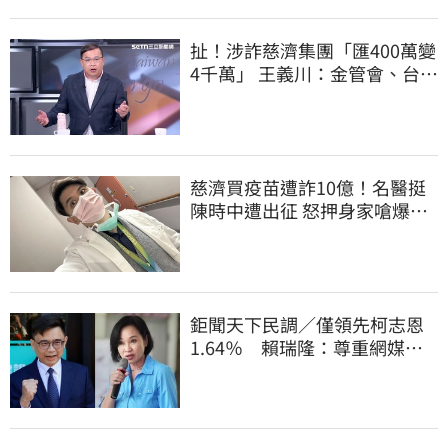
扯！涉詐慈濟集團「匯400萬變
4千萬」 王義川：金管會、台銀
動起來
慈濟買疫苗遭詐10億！名醫挺
陳時中遭出征 怒押身家嗆爆藍
白粉
鉅聞天下民調／僅領先柯志恩
1.64％ 賴瑞隆：尊重網媒特
殊調查方式