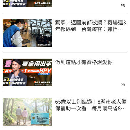
PR
獨家／返國前都被攔？機場連3
年都遇到 台灣遊客：難怪日
本觀光這麼強
做到這點才有資格說愛你
PR
65歲以上別錯過！8縣市老人健
保補助一次看 每月最高省826
元