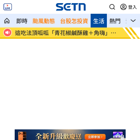
登入
即時
颱風動態
台股怎投資
生活
熱門
影音
神鎮
這吃法頂呱呱「青花椒鹹酥雞＋角嗨」開
韓股慘
賣