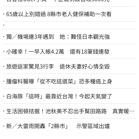
65歲以上別錯過 8縣市老人健保補助一次看
獨／機場連3年遇到 她：難怪日本觀光強
小確幸！一早入帳4.2萬 還有18筆錢連發
旅遊返家驚見3行李 退休夫妻好心情全毀
腫瘤科醫曝「從不吃這道菜」恐多種癌上身
白海豚「這時」最靠近台灣！今起天氣變了
生活困頓拮据！池秋美不忍出手幫田路路 真實暖舉
曝光
新／大雷雨開轟「2縣市」 示警區域出爐