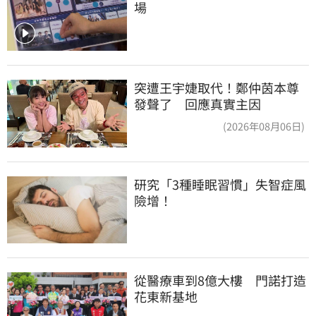
場
突遭王宇婕取代！鄭仲茵本尊
發聲了 回應真實主因
(2026年08月06日)
研究「3種睡眠習慣」失智症風
險增！
從醫療車到8億大樓　門諾打造
花東新基地