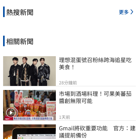
熱搜新聞
更多
相關新聞
理想混蛋號召粉絲跨海追星吃
美食！
28分鐘前
市場到酒場料理！可果美蕃茄
醬創無限可能
1天前
Gmail將砍重要功能　官方：建
議提前備份