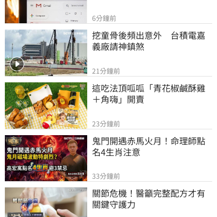
6分鐘前
挖童骨後頻出意外　台積電嘉
義廠請神鎮煞
21分鐘前
這吃法頂呱呱「青花椒鹹酥雞
＋角嗨」開賣
23分鐘前
鬼門開遇赤馬火月！命理師點
名4生肖注意
33分鐘前
關節危機！醫籲完整配方才有
關鍵守護力