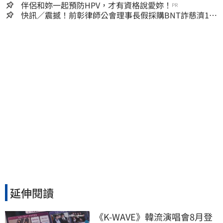
嫌晚！
伴侶和妳一起預防HPV，才有資格說愛妳！
PR
快訊／震撼！前彰律師公會理事長假採購BNT詐慈濟10
億、洗錢囤232kg黃金
延伸閱讀
《K-WAVE》韓流演唱會8月登