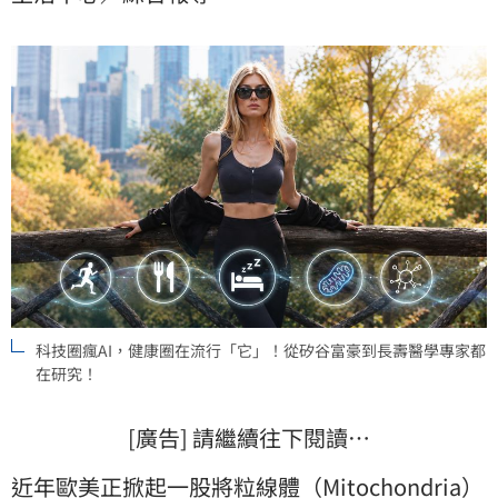
科技圈瘋AI，健康圈在流行「它」！從矽谷富豪到長壽醫學專家都
在研究！
[廣告] 請繼續往下閱讀…
近年歐美正掀起一股將粒線體（Mitochondria）