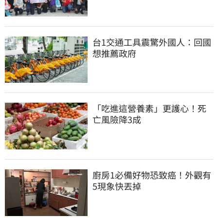
台1交通工具震驚外國人：回國
想推薦政府
「吃進這營養素」更護心！死
亡風險降3成
廚房1必備好物恐致癌！外觀有
5現象快丟掉