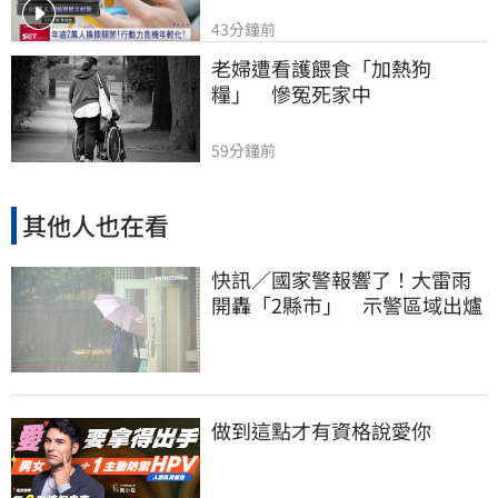
43分鐘前
老婦遭看護餵食「加熱狗
糧」　慘冤死家中
59分鐘前
其他人也在看
快訊／國家警報響了！大雷雨
開轟「2縣市」 示警區域出爐
做到這點才有資格說愛你