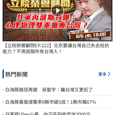
【立院榮譽顧問EP.222】北京要讓台灣自己失去抵抗
能力？不用說服所有台灣人！
熱門新聞
更多
白海豚路徑再變 吳聖宇：離台灣又更近了
白海豚暴風侵襲率6縣市破5成！1縣市飆67%
日客搭Uber小黃 中正區到故宮收3000元