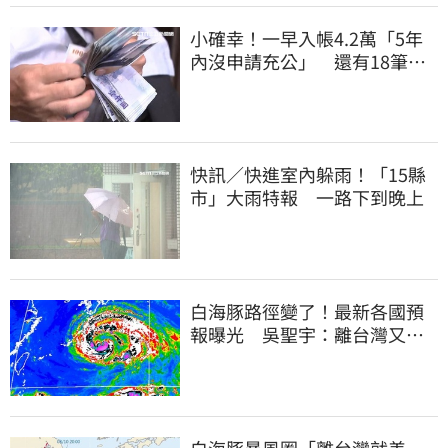
小確幸！一早入帳4.2萬「5年
內沒申請充公」 還有18筆錢
連發到8月底
快訊／快進室內躲雨！「15縣
市」大雨特報 一路下到晚上
白海豚路徑變了！最新各國預
報曝光 吳聖宇：離台灣又更
近一點
白海豚暴風圈「離台灣就差一