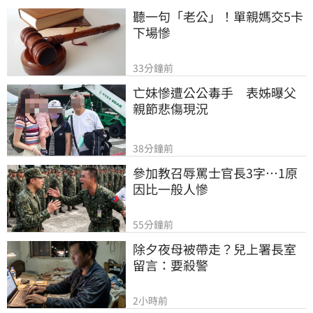
聽一句「老公」！單親媽交5卡
下場慘
33分鐘前
亡妹慘遭公公毒手　表姊曝父
親節悲傷現況
38分鐘前
參加教召辱罵士官長3字…1原
因比一般人慘
55分鐘前
除夕夜母被帶走？兒上署長室
留言：要殺警
2小時前