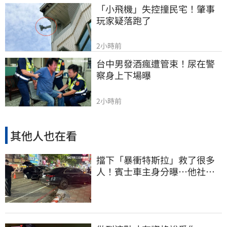
「小飛機」失控撞民宅！肇事
玩家疑落跑了
2小時前
台中男發酒瘋遭管束！尿在警
察身上下場曝
2小時前
其他人也在看
擋下「暴衝特斯拉」救了很多
人！賓士車主身分曝…他社群
擁1.4萬追蹤