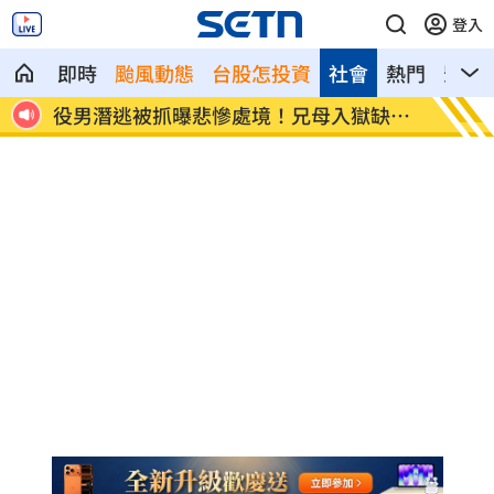
登入
即時
颱風動態
台股怎投資
社會
熱門
影音
嗆媽
役男潛逃被抓曝悲慘處境！兄母入獄缺錢
雨天鞋
花