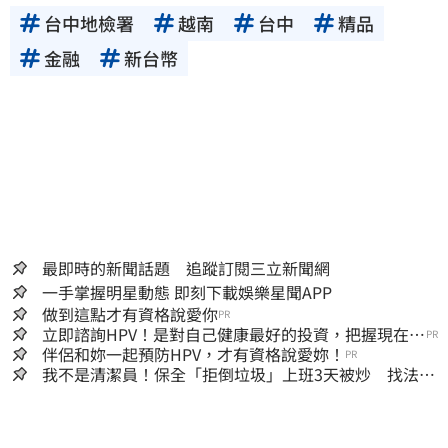
台中地檢署
越南
台中
精品
金融
新台幣
最即時的新聞話題 追蹤訂閱三立新聞網
一手掌握明星動態 即刻下載娛樂星聞APP
做到這點才有資格說愛你
PR
立即諮詢HPV！是對自己健康最好的投資，把握現在不
PR
嫌晚！
伴侶和妳一起預防HPV，才有資格說愛妳！
PR
我不是清潔員！保全「拒倒垃圾」上班3天被炒 找法院
討公道結果出爐