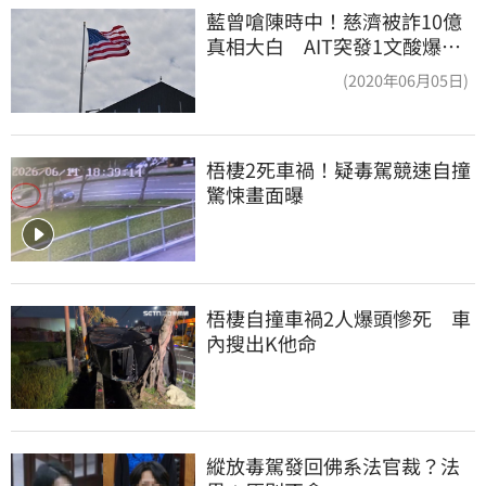
藍曾嗆陳時中！慈濟被詐10億
真相大白 AIT突發1文酸爆…
他笑：真的很會
(2020年06月05日)
梧棲2死車禍！疑毒駕競速自撞
驚悚畫面曝
梧棲自撞車禍2人爆頭慘死　車
內搜出K他命
縱放毒駕發回佛系法官裁？法