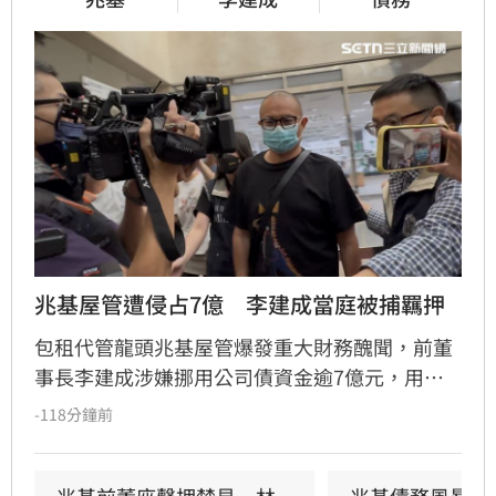
兆基屋管遭侵占7億　李建成當庭被捕羈押
包租代管龍頭兆基屋管爆發重大財務醜聞，前董
事長李建成涉嫌挪用公司債資金逾7億元，用於
個人私用及支付前妻生活費，遭檢方依背信、侵
-118分鐘前
占等罪聲押禁見獲准。共同創辦人林佑任則以
200萬元交保並限制出境。