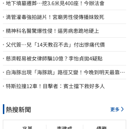
地下墳墓遷葬…挖3.6米見400座！今辦法會
滴管灌毒強拍謎片！宮廟男性侵傳播妹致死
精神科名醫驚爆性侵！逼男病患跪地硬上
父代簽…兒「14天教召不去」付出慘痛代價
慈濟輕易被女律師騙10億？李怡貞拋4疑點
白海豚出現「海豚跳」路徑又變！今晚到明天最靠
近 風雨搖滾區曝光
特斯拉撞12車！目擊者：賓士擋下救好多人
熱搜新聞
更多
兆基
李建成
債務