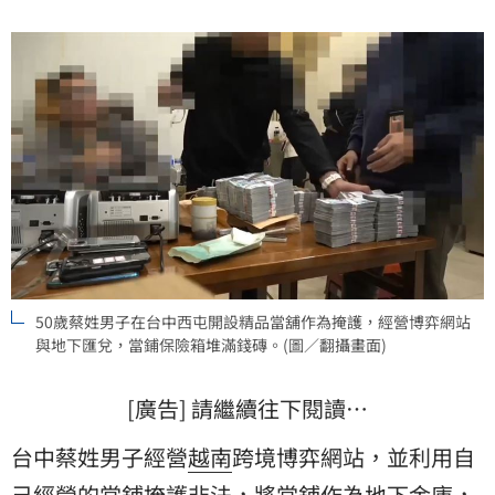
沒收犯罪所得。
50歲蔡姓男子在台中西屯開設精品當舖作為掩護，經營博弈網站
與地下匯兌，當鋪保險箱堆滿錢磚。(圖／翻攝畫面)
[廣告] 請繼續往下閱讀…
台中蔡姓男子經營
越南
跨境博弈網站，並利用自
己經營的當鋪掩護非法，將當鋪作為地下金庫，