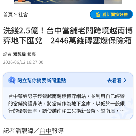
首頁
社會
看新聞換好禮
洗錢2.5億！台中當舖老闆跨境越南博
弈地下匯兌 2446萬錢磚塞爆保險箱
記者
潘靚緯
報導
2026/06/12 16:27:00
阿立幫你摘要新聞重點
去看看
台中蔡姓男子經營越南跨境博弈網站，並利用自己經營
的當鋪掩護非法，將當鋪作為地下金庫，以低於一般銀
行的優勢匯率，誘使越南移工兌換新台幣、越南盾，透
過地下匯兌賺匯差，同時將博弈獲利洗錢回台，洗錢金
額高達2億5千多萬元，台中地檢署今(12)日偵結，依組
記者潘靚緯／
台中
報導
織犯罪、銀行法及賭博等罪嫌起訴蔡男等8人，並向法院