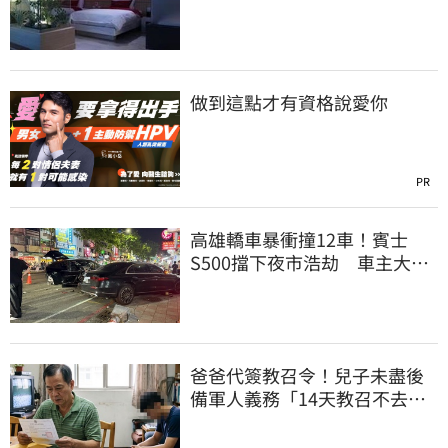
惡行曝光
做到這點才有資格說愛你
PR
高雄轎車暴衝撞12車！賓士
S500擋下夜市浩劫 車主大
度：車再買就有
爸爸代簽教召令！兒子未盡後
備軍人義務「14天教召不去」
換3個月刑期