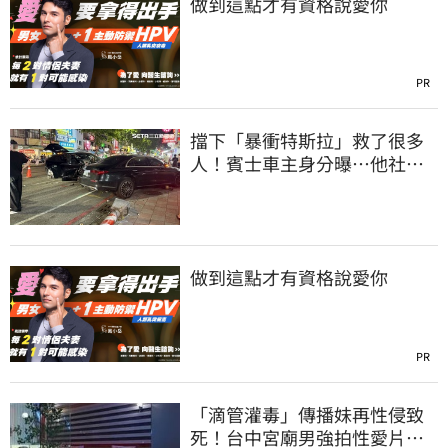
做到這點才有資格說愛你
PR
擋下「暴衝特斯拉」救了很多
人！賓士車主身分曝…他社群
擁1.4萬追蹤
做到這點才有資格說愛你
PR
「滴管灌毒」傳播妹再性侵致
死！台中宮廟男強拍性愛片