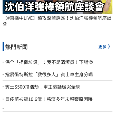
【#直播中LIVE】續攻深藍選區！沈伯洋強棒領航座談
會
熱門新聞
更多
保全「拒倒垃圾」：我不是清潔員！下場慘
擋暴衝特斯拉「救很多人」賓士車主身分曝
賓士S500擋浩劫！車主這話暖哭全網
買疫苗被騙10.6億！慈濟多年未報案原因曝