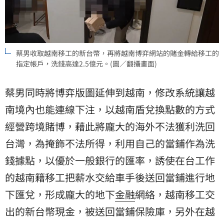
蔡男收取越南移工的新台幣，再將越南博弈網站的賭金轉給移工的
指定帳戶，洗錢高達2.5億元。(圖／翻攝畫面)
蔡男同時將博弈版圖延伸到越南，修改系統讓越
南境內也能連線下注，以越南盾兌換點數的方式
經營跨境賭博，藉此將龐大的海外不法獲利洗回
台灣，為掩飾不法所得，利用自己的當鋪作為洗
錢據點，以優於一般銀行的匯率，誘使在台工作
的越南籍移工把薪水交給車手後送回當鋪進行地
下匯兌，形成龐大的地下
金融
網絡，越南移工交
出的新台幣現金，被送回當鋪保險庫，另外在越