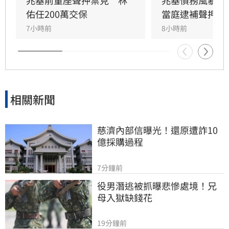
兆基前董座聲押禁見　林
兆基債務風暴！
佑任200萬交保
當庭逮補聲押禁
7小時前
8小時前
相關新聞
慈濟內部信曝光！還原遭詐10
億採購過程
7分鐘前
役男潛逃被抓曝悲慘處境！兄
母入獄缺錢花
19分鐘前