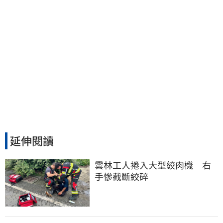
延伸閱讀
雲林工人捲入大型絞肉機　右
手慘截斷絞碎