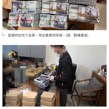
當鋪宛如地下金庫，現金塞爆保險箱。(圖／翻攝畫面)