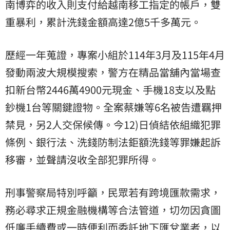
南博弈的收入則支付給越南移工指定的帳戶，雙
重暴利，累計洗錢金額高達2億5千多萬元。
歷經一年蒐證，專案小組於114年3月及115年4月
發動兩波大規模搜索，警方在精品當舖內當場查
扣新台幣2446萬4900元現金、手機18支以及點
鈔機1台等關鍵證物。全案蔡嫌等6名被告遭羈押
禁見，另2人交保候傳。今12)日偵結依組織犯罪
條例、銀行法、洗錢防制法鉅額洗錢等罪嫌起訴
移審，並聲請沒收全部犯罪所得。
刑事警察局特別呼籲，民眾若有跨境匯款需求，
務必尋求正規金融機構等合法管道，切勿因貪圖
低廉手續費或一時便利而委託地下匯兌業者，以