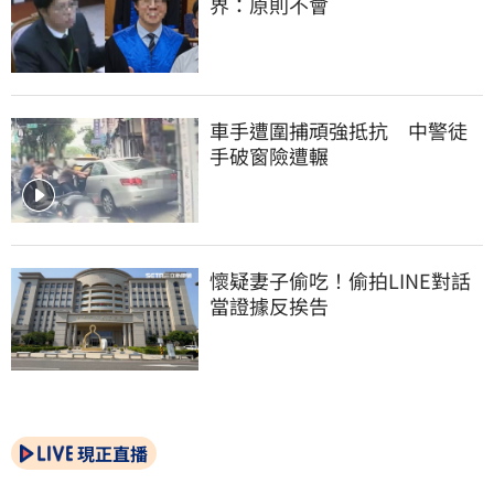
界：原則不會
車手遭圍捕頑強抵抗　中警徒
手破窗險遭輾
懷疑妻子偷吃！偷拍LINE對話
當證據反挨告
現正直播