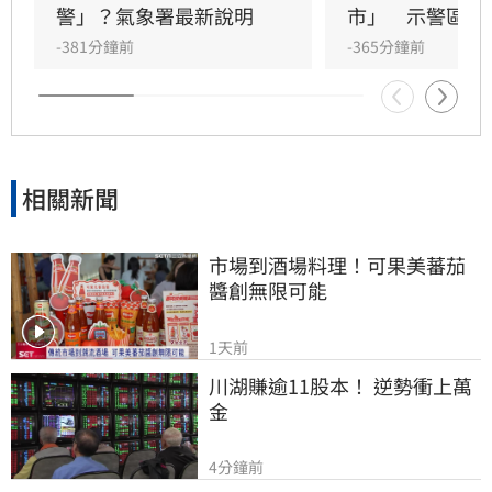
警」？氣象署最新說明
市」　示警區域
-381分鐘前
-365分鐘前
相關新聞
市場到酒場料理！可果美蕃茄
醬創無限可能
1天前
川湖賺逾11股本！ 逆勢衝上萬
金
4分鐘前