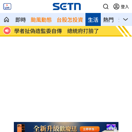
登入
即時
颱風動態
台股怎投資
生活
熱門
影音
失
學者扯偽造監委自傳 總統府打臉了
疑俄影
態