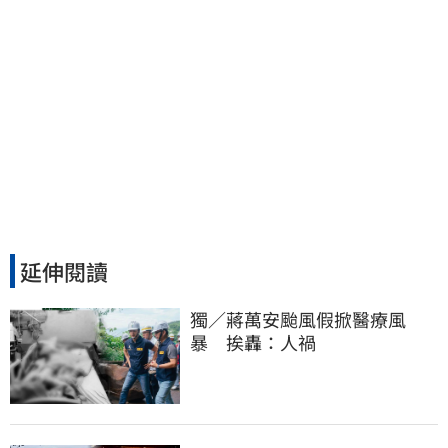
延伸閱讀
獨／蔣萬安颱風假掀醫療風
暴　挨轟：人禍