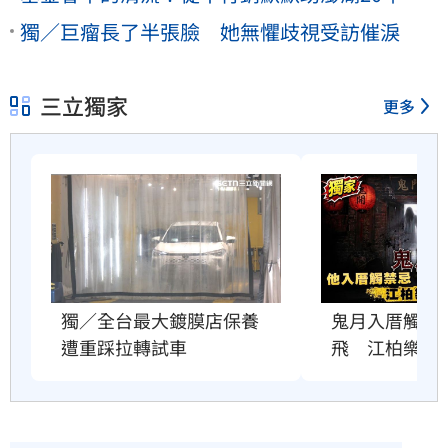
獨／巨瘤長了半張臉 她無懼歧視受訪催淚
三立獨家
更多
獨／全台最大鍍膜店保養　
鬼月入厝觸禁
遭重踩拉轉試車
飛　江柏樂曝