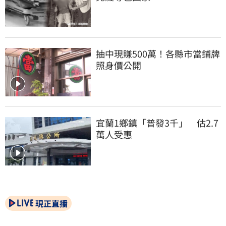
抽中現賺500萬！各縣市當鋪牌
照身價公開
宜蘭1鄉鎮「普發3千」　估2.7
萬人受惠
現正直播