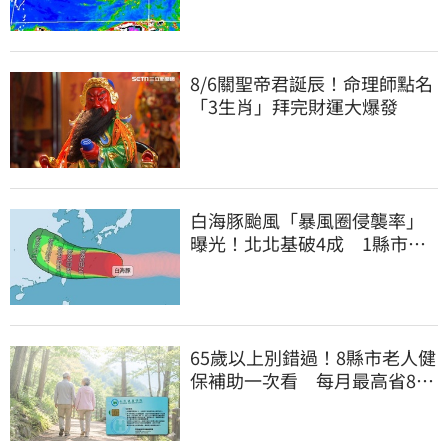
8/6關聖帝君誕辰！命理師點名
「3生肖」拜完財運大爆發
白海豚颱風「暴風圈侵襲率」
曝光！北北基破4成 1縣市高
達60%
65歲以上別錯過！8縣市老人健
保補助一次看 每月最高省826
元