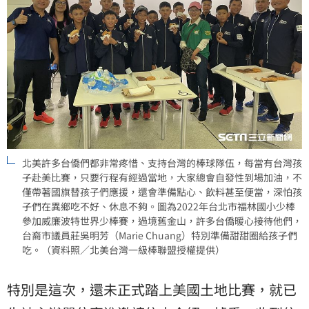
北美許多台僑們都非常疼惜、支持台灣的棒球隊伍，每當有台灣孩
子赴美比賽，只要行程有經過當地，大家總會自發性到場加油，不
僅帶著國旗替孩子們應援，還會準備點心、飲料甚至便當，深怕孩
子們在異鄉吃不好、休息不夠。圖為2022年台北市福林國小少棒
參加威廉波特世界少棒賽，過境舊金山，許多台僑暖心接待他們，
台裔市議員莊吳明芳（Marie Chuang）特別準備甜甜圈給孩子們
吃。（資料照／北美台灣一級棒聯盟授權提供）
特別是這次，還未正式踏上美國土地比賽，就已