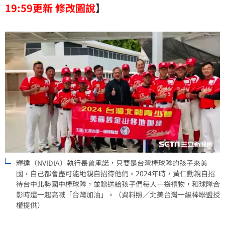
界看見台灣小球員的拼勁，更達成以球會友、促進體育
19:59更新 修改圖說
】
外交的深遠意義，讓台灣孩子被更多人看見。
輝達（NVIDIA）執行長曾承諾，只要是台灣棒球隊的孩子來美
國，自己都會盡可能地親自招待他們。2024年時，黃仁勳親自招
待台中北勢國中棒球隊，並贈送給孩子們每人一袋禮物，和球隊合
影時還一起高喊「台灣加油」。（資料照／北美台灣一級棒聯盟授
權提供）