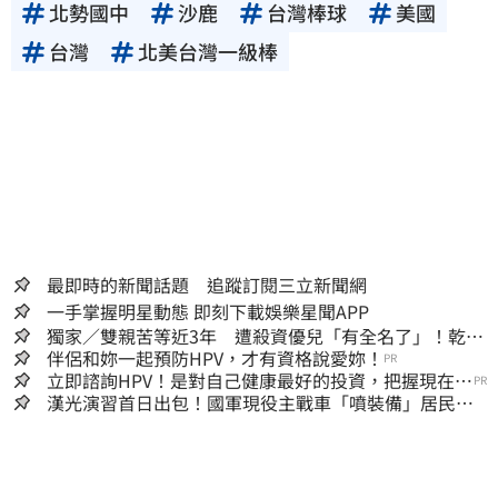
北勢國中
沙鹿
台灣棒球
美國
台灣
北美台灣一級棒
最即時的新聞話題 追蹤訂閱三立新聞網
一手掌握明星動態 即刻下載娛樂星聞APP
獨家／雙親苦等近3年 遭殺資優兒「有全名了」！乾妹
稱賠償恐毀她未來
伴侶和妳一起預防HPV，才有資格說愛妳！
PR
立即諮詢HPV！是對自己健康最好的投資，把握現在不
PR
嫌晚！
漢光演習首日出包！國軍現役主戰車「噴裝備」居民撿
到零件…軍方說話了