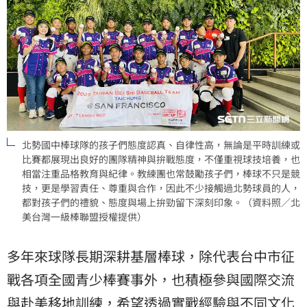
北勢國中棒球隊的孩子們態度認真、自律性高，無論是平時訓練或
比賽都展現出良好的團隊精神與拚戰態度，不僅重視球技培養，也
相當注重品格教育與紀律。教練團也常鼓勵孩子們，棒球不只是競
技，更是學習責任、尊重與合作，因此不少接觸過北勢球員的人，
都對孩子們的禮貌、態度與場上拚勁留下深刻印象。（資料照／北
美台灣一級棒聯盟授權提供）
多年來球隊長期深耕基層棒球，除代表台中市征
戰各項全國青少棒賽事外，也積極參與國際交流
與赴美移地訓練，希望透過實戰經驗與不同文化