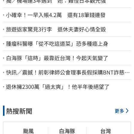
獨／機場連3年遇到 她：難怪日本觀光強
小確幸！一早入帳4.2萬 還有18筆錢連發
旅遊返家驚見3行李 退休夫妻好心情全毀
腫瘤科醫曝「從不吃這道菜」恐多種癌上身
白海豚「這時」最靠近台灣！今起天氣變了
快訊／震撼！前彰律師公會理事長假採購BNT詐慈濟
10億、洗錢囤232kg黃金
退休擁2300萬「過太爽」！他半年後絕望了
熱搜新聞
更多
颱風
白海豚
台灣