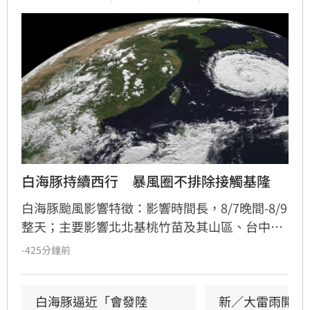
白海豚持續西行　暴風圈不排除接觸基隆
白海豚颱風影響特徵：影響時間長，8/7晚間-8/9
整天；主要影響北北基桃竹苗及其山區、台中南
投山區；週六深夜-週日早上距離陸地最近，影響
-425分鐘前
最明顯。
白海豚逼近「會發陸
新／大雷雨開轟