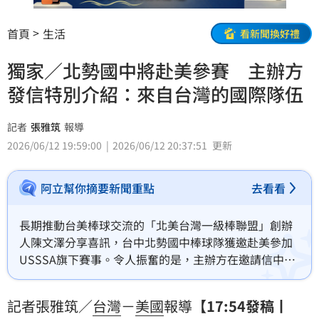
首頁
生活
看新聞換好禮
獨家／北勢國中將赴美參賽 主辦方
發信特別介紹：來自台灣的國際隊伍
記者
張雅筑
報導
2026/06/12 19:59:00
2026/06/12 20:37:51
更新
阿立幫你摘要新聞重點
去看看
長期推動台美棒球交流的「北美台灣一級棒聯盟」創辦
人陳文澤分享喜訊，台中北勢國中棒球隊獲邀赴美參加
USSSA旗下賽事。令人振奮的是，主辦方在邀請信中特
別介紹北勢國中的背景，並附上多個連結向各地球隊推
廣台灣地理位置與文化特色。這項肯定讓陳文澤深感欣
記者張雅筑／
台灣
－
美國
報導
【17:54發稿丨
慰，象徵台灣青少棒實力成功躍上國際舞台，不僅讓世