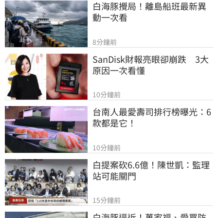
白海豚攪局！離島船班最新異
動一次看
8分鐘前
SanDisk財報亮眼卻崩跌　3大
原因一次看懂
10分鐘前
台南人最愛壽司排行榜曝光：6
款都是它！
10分鐘前
白提案砍6.6億！陳世凱：監理
站可能關門
15分鐘前
白海豚逼近！萬家福、愛買防