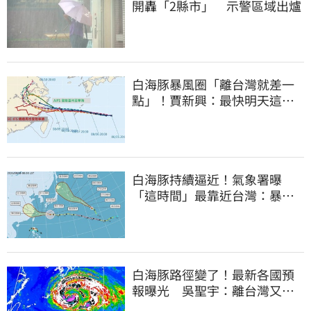
開轟「2縣市」 示警區域出爐
白海豚暴風圈「離台灣就差一
點」！賈新興：最快明天這時
發海警
白海豚持續逼近！氣象署曝
「這時間」最靠近台灣：暴風
圈來襲了
白海豚路徑變了！最新各國預
報曝光 吳聖宇：離台灣又更
近一點