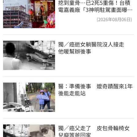
挖到童骨…已2死5重傷！台積
電嘉義廠「3神明駐駕畫面曝
光」
(2026年08月06日)
獨／癌逝女躺醫院沒人接走　
他暖幫辦後事
醫：準備後事　嬤奇蹟醒來1年
後能走能站
獨／癌父走了　皮包骨輪椅女
兒癡等爸回家