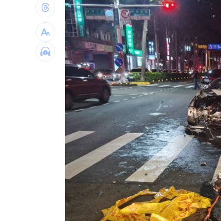
熊本賑災 福岡佛光山攜物資馳援八代
狂風暴雨吹走內褲！陳世軒神回笑翻網
海水倒灌基隆愛四路積水 謝國樑研議
越花俏越危險！便宜手機殼遭爆苯超標
台灣彩券開獎直播中
20:31
LIVE三立+24小時直播
15:27
三立iNEWS新聞台線上直播
18:00
商場戰國來臨 台中「頂奢大道」逐漸
台彩父親節推新刮刮樂千萬頭獎超「爸
「拍片人的多重宇宙」職涯論壇9/12登