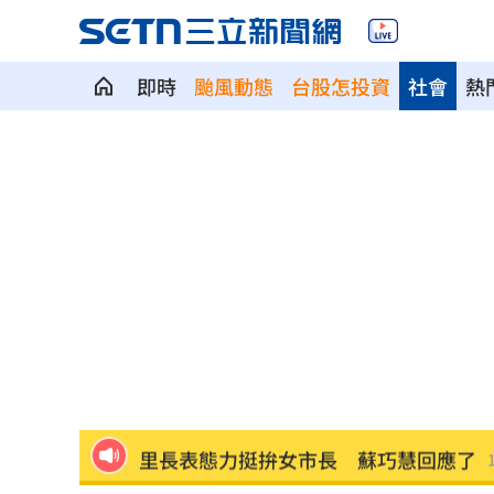
即時
颱風動態
台股怎投資
社會
熱
五角大廈擬擴大總統動用「戰術核武」
歐力士首位92號選手 陳睦衡轉正盼創
斷交台灣後慘哭！中國金援只給這國26
新北人口遷入前3出爐 淡水逾4千人又
父親出軌自己閨密！鐵肺歌后辛酸人生
里長表態力挺拚女市長 蘇巧慧回應了