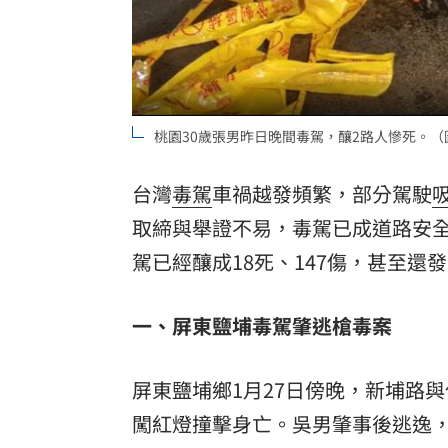
8國球員齊聚高雄 Formosa 7s掀足球
理想混蛋號召粉絲跨海追星吃美食！
18:
桃園30歲張男昨日晚間毒駕，釀2路人慘死。
台灣
毒駕
車禍越發頻繁，部分駕駛
取締與舉證不易，毒駕已成道路安
駕已經釀成18死、147傷，甚至
一、屏東鹽埔毒駕肇逃槍毒案
屏東鹽埔鄉1月27日傍晚，新埔路與
闖紅燈撞擊身亡。吳男肇事後逃逸