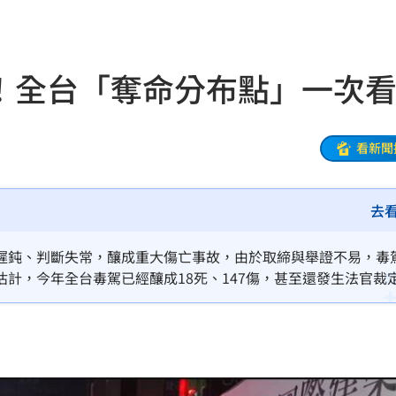
水
17:29
28
傷！全台「奪命分布點」一次
打臉
17:28
圍曝
17:27
看新聞
溝
17:26
去
冠軍
17:25
晚期
17:22
遲鈍、判斷失常，釀成重大傷亡事故，由於取締與舉證不易，毒
計，今年全台毒駕已經釀成18死、147傷，甚至還發生法官裁
17:20
萬人
17:19
內
17:16