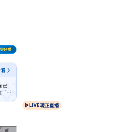
看
換好禮
看看
駕已
定「無
現正直播