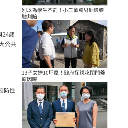
別以為學生不罰！小三童罵男師娘娘
腔判賠
24歲
大公共
13子女擠10坪屋！縣府探視吃閉門羹
原因曝
預防性