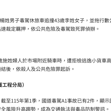
歲楊姓男子毒駕休旅車追撞43歲李姓女子，並拖行數
迅速裁定羈押，依公共危險及毒駕致死罪偵辦。
75歲施姓婦人於市場附近騎車時，遭拒檢逃逸小貨車
偵結後，依殺人及公共危險罪起訴。
護工程分局）
截至115年第1季，國道毒駕A1事故已有2件，顯示
安全風險升高趨勢，成為交通執法與毒品防制警訊。