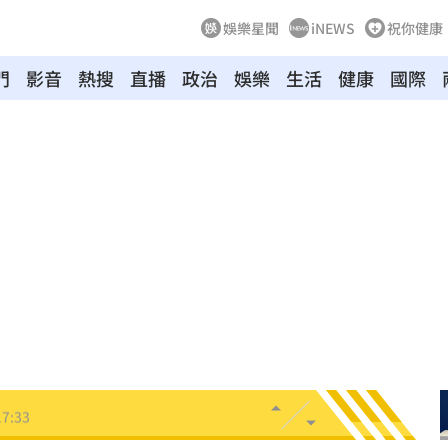
娛樂星聞
iNEWS
祝你健康
門
影音
熱搜
直播
政治
娛樂
生活
健康
國際
彈性
17:45
歷史
17:39
萬
17:38
奪冠
17:35
曝光
17:33
17:33