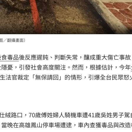
熱潮
10:00
15
（圖／翻攝畫面）
吸食
毒品
後反應遲鈍、判斷失常，釀成重大傷亡事故
全隱憂，引發社會高度關注。然而，根據估計，今年
還發生法官裁定「無保請回」的情形，引爆全台民眾怒
仕絨路口，70歲傅姓婦人騎機車遭41歲吳姓男子駕
，當晚在高雄鳳山停車場遭逮，車內查獲毒品與改造