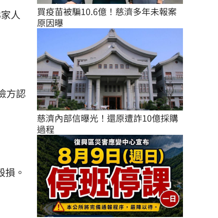
買疫苗被騙10.6億！慈濟多年未報案
3家人
原因曝
檢方認
慈濟內部信曝光！還原遭詐10億採購
過程
毀損。