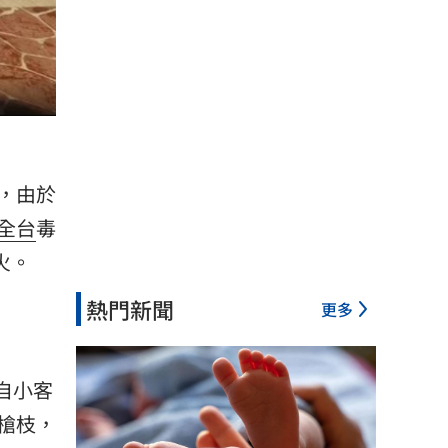
，由於
全台
毒
火。
熱門新聞
更多
自小客
槍枝，