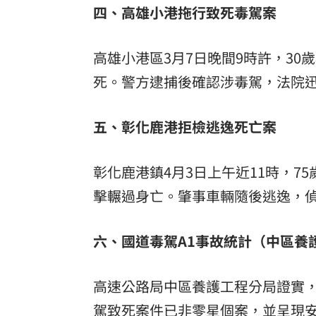
四、高雄小港拖行致死毒駕案
高雄小港區3月7日晚間9時許，30
死。警方逮捕後確認涉毒駕，法院
五、彰化鹿港拒檢逃逸死亡案
彰化鹿港鎮4月3日上午近11時，
擊輾過身亡。肇事車輛隨後逃逸，
六、國道毒駕A1事故統計（中區養
高速公路局中區養護工程分局證實，
駕致死案件已非零星個案，並呈現