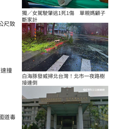
獨／女駕駛肇逃1死1傷　單親媽顧子
斷家計
公尺致
高速撞
白海豚發威掃北台灣！北市一夜路樹
接連倒
國道毒