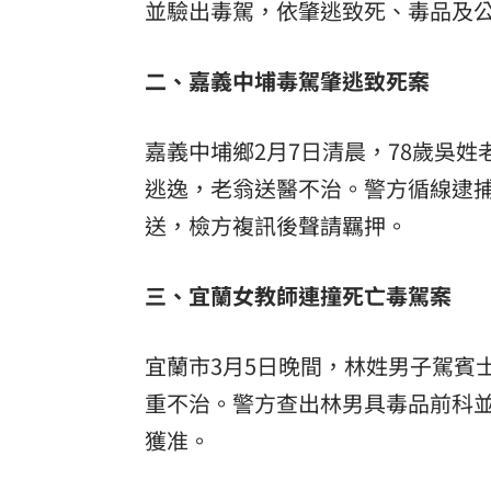
並驗出毒駕，依肇逃致死、毒品及
二、嘉義中埔毒駕肇逃致死案
嘉義中埔鄉2月7日清晨，78歲吳
逃逸，老翁送醫不治。警方循線逮
送，檢方複訊後聲請羈押。
三、宜蘭女教師連撞死亡毒駕案
宜蘭市3月5日晚間，林姓男子駕賓
重不治。警方查出林男具毒品前科
獲准。