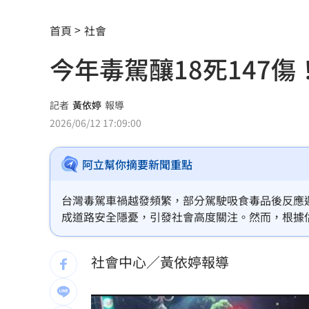
年度大潮8/11起連5天 低窪地區防積淹
首頁
社會
燒臘店被砸！背後驚爆千金感情風暴
17:
今年毒駕釀18死147
藍扯蘇巧慧不給里長講話 卓冠廷發聲
11縣市明停水！「最長11小時」影響範
記者
黃依婷
報導
2026/06/12 17:09:00
新／貨車掉落多枚105砲彈！卡台13線水
阿立幫你摘要新聞重點
12歲台生陳鈞甯 獲德青少年鋼琴大賽
拜登攝護腺癌轉移 醫籲台灣推癌篩防
台灣毒駕車禍越發頻繁，部分駕駛吸食毒品後反應
成道路安全隱憂，引發社會高度關注。然而，根據估
DRAM供需吃緊到2030年！高盛說話了
保請回」的情形，引爆全台民眾怒火。
社會中心／黃依婷報導
白海豚將登陸中國 福建浙江上海撤21
南投妻喝茫載尪自撞！車全毀2人受困車