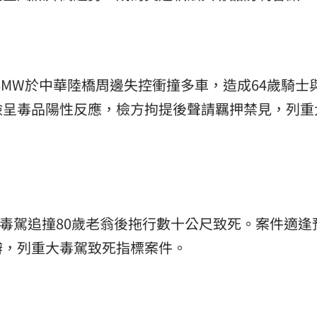
BMW於中華陸橋周邊失控衝撞多車，造成64歲騎士與
檢呈毒品陽性反應，檢方拘提後聲請羈押禁見，列重
子毒駕追撞80歲老翁後拖行數十公尺致死。案件適逢
辦，列重大毒駕致死指標案件。