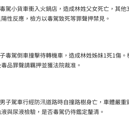
男子毒駕小貨車衝入火鍋店，造成林姓父女死亡，其他
呈陽性反應，檢方以毒駕致死等罪聲押禁見。
男子毒駕倒車撞擊待轉機車，造成林姓姊妹1死1傷。
及毒品罪聲請羈押並獲法院裁准。
陳姓男子駕車行經防汛道路時自撞路樹身亡，車體嚴重
血液與尿液檢驗，是否毒駕仍待鑑定釐清。