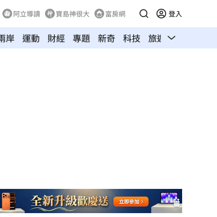
阿立導讀
寶島神很大
富房網
登入
兩岸
運動
財經
專題
新奇
科技
旅遊
汽車
寵物