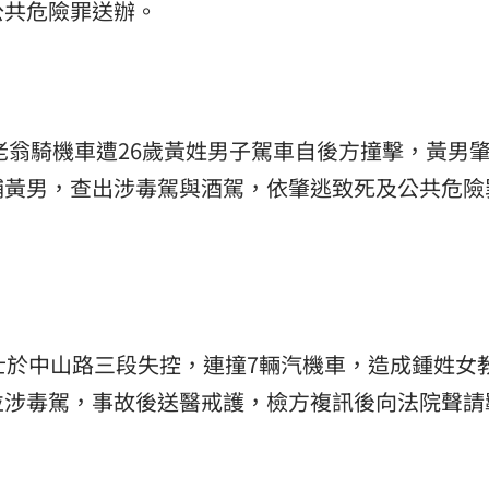
公共危險罪送辦。
姓老翁騎機車遭26歲黃姓男子駕車自後方撞擊，黃男
捕黃男，查出涉毒駕與酒駕，依肇逃致死及公共危險
士於中山路三段失控，連撞7輛汽機車，造成鍾姓女
並涉毒駕，事故後送醫戒護，檢方複訊後向法院聲請