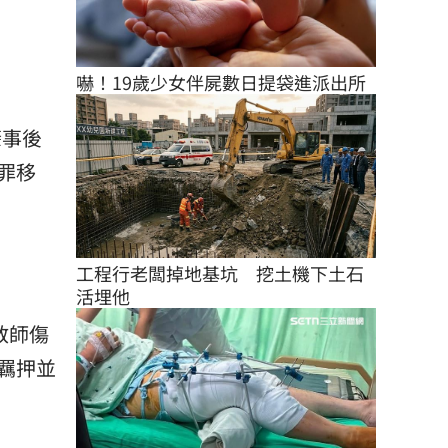
嚇！19歲少女伴屍數日提袋進派出所
肇事後
罪移
工程行老闆掉地基坑　挖土機下土石
活埋他
教師傷
羈押並