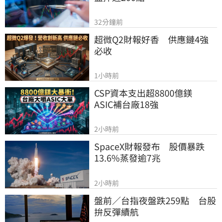
32分鐘前
超微Q2財報好香　供應鏈4強
必收
1小時前
CSP資本支出超8800億鎂　
ASIC補台廠18強
2小時前
SpaceX財報發布　股價暴跌
13.6%蒸發逾7兆
2小時前
盤前／台指夜盤跌259點　台股
拚反彈續航