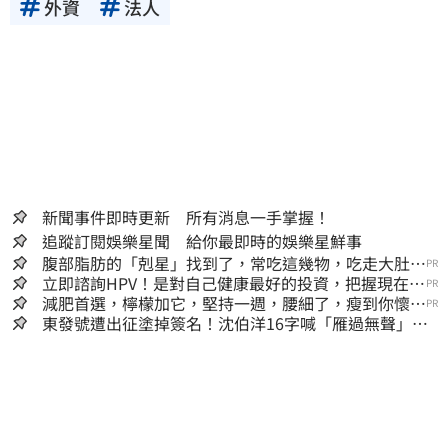
外資
法人
新聞事件即時更新 所有消息一手掌握！
追蹤訂閱娛樂星聞 給你最即時的娛樂星鮮事
腹部脂肪的「剋星」找到了，常吃這幾物，吃走大肚
PR
囊，瘦出小蠻腰
立即諮詢HPV！是對自己健康最好的投資，把握現在不
PR
嫌晚！
減肥首選，檸檬加它，堅持一週，腰細了，瘦到你懷疑
PR
人生
東發號遭出征塗掉簽名！沈伯洋16字喊「雁過無聲」
萬人讚：這就是高度