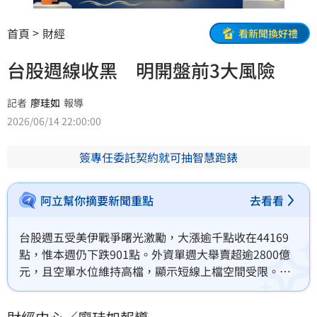
首頁
財經
看新聞換好禮
台股週線收黑 明開盤前3大風險
記者
廖珪如
報導
2026/06/14 22:00:00
簽專任委託契約就可抽智慧跑錶
阿立幫你摘要新聞重點
去看看
台股週五受美伊戰爭曙光激勵，大漲逾千點收在44169
點，惟本週仍下跌901點。外資單週大舉賣超逾2800億
元，且空單水位維持高檔，顯示短線上檔空間受限。專
家指出，AI基建驅動先進製程與網通零組件成長，中長
期基本面動能依然強勁。隨著除權息旺季將至，高股息