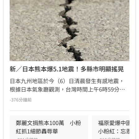
新／日本熊本爆5.1地震！多縣市明顯搖晃
日本九州地區於今（6）日清晨發生有感地震，
根據日本氣象廳觀測，台灣時間上午6時59分，
熊本縣天草與蘆北地區發生芮氏規模5.1地震。由
-376分鐘前
於震源深度僅約10公里，屬於極淺層地震，九州
多個縣市皆感受到明顯搖晃。其中，長崎縣雲仙
市、熊本縣八代市、上天草市、宇城市、蘆北町
鄭麗文捐熊本100萬　小粉
福原愛爆中國錄
及鹿兒島縣長島町觀測到最大震度4級。此外，
紅抓1細節轟辱華
小粉紅：忘恩負