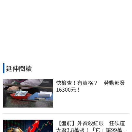
延伸閱讀
快檢查！有資格？　勞動部發
16300元！
【盤前】外資殺紅眼 狂砍這
大廠3.8萬張！「它」讓99萬股