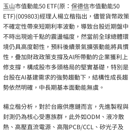
玉山
市值動能50 ETF(原：
保德信
市值動能50
ETF)(009803)經理人楊立楷指出，儘管貨幣政策
不確定性帶來短期利率波動，導致台股近期盤中
不時出現逾千點的震盪幅度，然當前全球總體環
境仍具高度韌性，預料後續景氣擴張動能將具慣
性，疊加財政政策支撐及AI所帶動的企業獲利上
修支撐，構成股市多頭格局的堅實基礎，特別是
台股在AI基建需求的強勢趨動下，結構性成長趨
勢依然明確，中長期基本面動能無虞。
楊立楷分析，對於台廠供應鏈而言，先進製程與
封測仍為核心受惠族群，此外如ODM、液冷散
熱、高壓直流電源、高階PCB/CCL、矽光子及