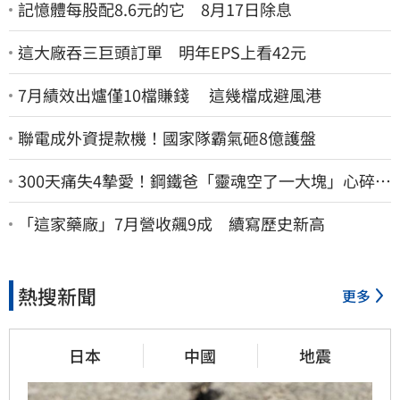
記憶體每股配8.6元的它 8月17日除息
這大廠吞三巨頭訂單 明年EPS上看42元
7月績效出爐僅10檔賺錢 這幾檔成避風港
聯電成外資提款機！國家隊霸氣砸8億護盤
300天痛失4摯愛！鋼鐵爸「靈魂空了一大塊」心碎
喊：這輩子最痛的路
「這家藥廠」7月營收飆9成 續寫歷史新高
熱搜新聞
更多
日本
中國
地震