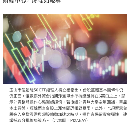
財經中心／廖珪如報導
族群表現升溫，建議投資人分批佈局市值型或價值型
ETF，並適度提升低基期類股配置，以穩健應對盤勢震
盪與類股輪動。
玉山市值動能50 ETF經理人楊立楷指出，台股整體基本面條件仍
偏正面，惟觀察外資台指期淨空單水準持續維持在6萬口之上，顯
示外資整體操作心態漸趨謹慎，若後續外資無大舉空單回補，單靠
本土買盤，短線而言台股上漲空間恐相對受限。此外，也須留意台
股進入高檔震盪與類股輪動加速之時期，操作宜保留資金彈性，建
議採取分批佈局策略。（示意圖／PIXABAY）