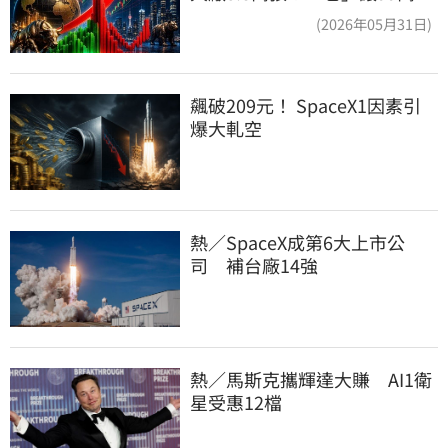
東鬆一口氣
(2026年05月31日)
飆破209元！ SpaceX1因素引
爆大軋空
熱／SpaceX成第6大上市公
司　補台廠14強
熱／馬斯克攜輝達大賺　AI1衛
星受惠12檔