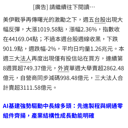
[廣告] 請繼續往下閱讀…
美伊戰爭再傳曙光的激勵之下，週五
台股
出現大
幅反彈，大漲1019.58點，漲幅2.36%，指數收
在44169.04點；不過本週台股週線收黑，下跌
901.9點，週跌幅-2%，平均日均量1.26兆元。本
週三大
法人
再度出現僅有投信站在買方，連續第
8週買超749.37億元，
外資
單週大舉賣超2862.48
億元，自營商同步減碼998.48億元，三大法人合
計賣超3111.58億元。
AI基建強勢驅動中長線多頭：先進製程與網通零
組件齊揚，產業結構性成長動能明確