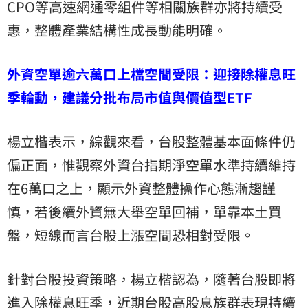
CPO等高速網通零組件等相關族群亦將持續受
惠，整體產業結構性成長動能明確。
外資空單逾六萬口上檔空間受限：迎接除權息旺
季輪動，建議分批布局市值與價值型ETF
楊立楷表示，綜觀來看，台股整體基本面條件仍
偏正面，惟觀察外資台指期淨空單水準持續維持
在6萬口之上，顯示外資整體操作心態漸趨謹
慎，若後續外資無大舉空單回補，單靠本土買
盤，短線而言台股上漲空間恐相對受限。
針對台股投資策略，楊立楷認為，隨著台股即將
進入除權息旺季，近期台股高股息族群表現持續