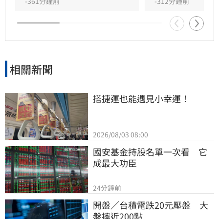
長崎、熊本、鹿兒島、福岡及宮崎等縣市亦測得
-361分鐘前
-312分鐘前
震度3級。目前官方尚未發布海嘯警報，當地民
眾需持續留意可能發生的餘震，並務必加強防範
相關災情。
相關新聞
搭捷運也能遇見小幸運！
2026/08/03 08:00
國安基金持股名單一次看　它
成最大功臣
24分鐘前
開盤／台積電跌20元壓盤　大
盤摔近200點