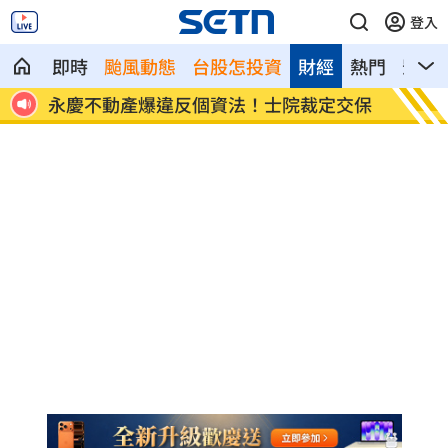
登入
即時
颱風動態
台股怎投資
財經
熱門
影音
冷出
永慶不動產爆違反個資法！士院裁定交保
嗆妻：
線