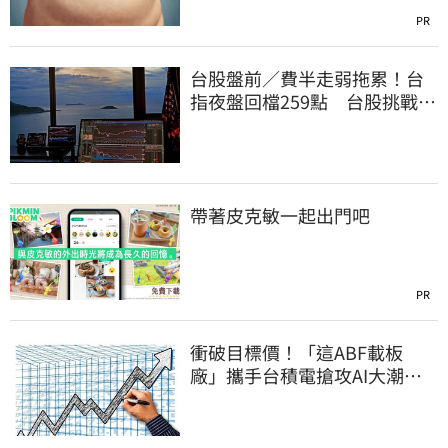
PR
台股盤前／費半走弱拖累！台
指夜盤回檔259點 台股挑戰反
彈續航力
帶著皮克敏一起出門吧
PR
衝破目標價！「這ABF載板
廠」攜手台積電搶攻AI大潮
Q2營收年增飆287%