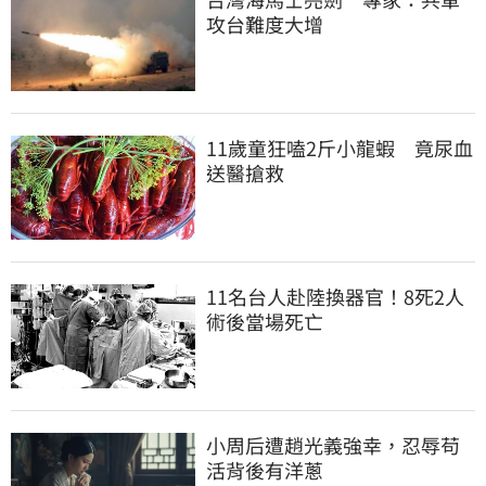
攻台難度大增
11歲童狂嗑2斤小龍蝦　竟尿血
送醫搶救
11名台人赴陸換器官！8死2人
術後當場死亡
小周后遭趙光義強幸，忍辱苟
活背後有洋蔥