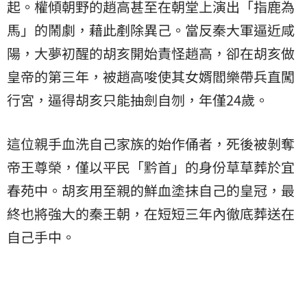
起。權傾朝野的趙高甚至在朝堂上演出「指鹿為
馬」的鬧劇，藉此剷除異己。當反秦大軍逼近咸
陽，大夢初醒的胡亥開始責怪趙高，卻在胡亥做
皇帝的第三年，被趙高唆使其女婿閻樂帶兵直闖
行宮，逼得胡亥只能抽劍自刎，年僅24歲。
這位親手血洗自己家族的始作俑者，死後被剝奪
帝王尊榮，僅以平民「黔首」的身份草草葬於宜
春苑中。胡亥用至親的鮮血塗抹自己的皇冠，最
終也將強大的秦王朝，在短短三年內徹底葬送在
自己手中。