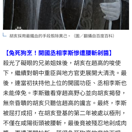
胡亥採用最鐵血的手段翦除異己。（圖／翻攝自百度百科）
【兔死狗烹！開國丞相李斯慘遭腰斬剁醬】
殺光了礙眼的兄弟姐妹後，胡亥在趙高的唆使
下，繼續對朝中重臣與地方官吏展開大清洗。最
後，連當初扶持他上位的開國功臣、丞相李斯也
未能倖免。李斯雖看穿趙高野心並向胡亥揭發，
無奈昏聵的胡亥只聽信趙高的讒言。最終，李斯
被屈打成招，在胡亥登基的第二年被處以極刑，
不僅在咸陽街頭被腰斬，最後竟被殘忍地剁成肉