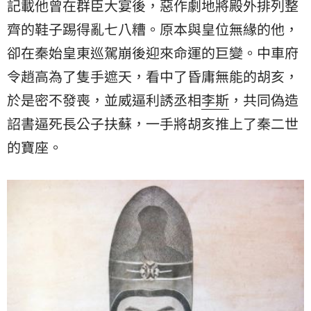
記載他曾在群臣大宴後，惡作劇地將殿外排列整
齊的鞋子踢得亂七八糟。原本與皇位無緣的他，
卻在秦始皇東巡駕崩後迎來命運的巨變。中車府
令趙高為了隻手遮天，看中了昏庸無能的胡亥，
於是密不發喪，並威逼利誘丞相
李斯
，共同偽造
詔書逼死長公子扶蘇，一手將胡亥推上了秦二世
的寶座。