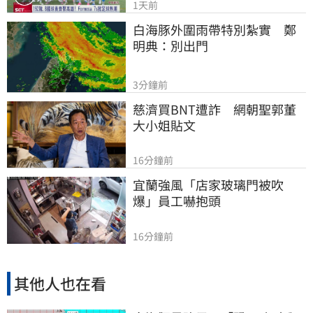
1天前
白海豚外圍雨帶特別紮實　鄭
明典：別出門
3分鐘前
慈濟買BNT遭詐　網朝聖郭董
大小姐貼文
16分鐘前
宜蘭強風「店家玻璃門被吹
爆」員工嚇抱頭
16分鐘前
其他人也在看