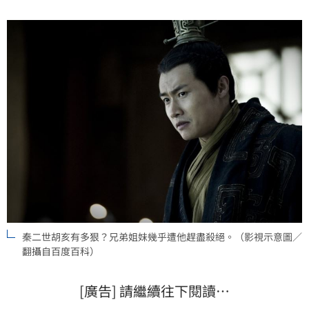
竟然對自己的至親手足展開了慘絕人寰的血腥清洗，將
大秦皇室推入了萬劫不復的深淵。（記者唐家興）
秦二世胡亥有多狠？兄弟姐妹幾乎遭他趕盡殺絕。（影視示意圖／
翻攝自百度百科）
[廣告] 請繼續往下閱讀…