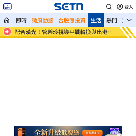
登入
即時
颱風動態
台股怎投資
生活
熱門
影音
港課
向姜厚任道歉 田路路：我要找的是楊光
男傳訊
友
藥