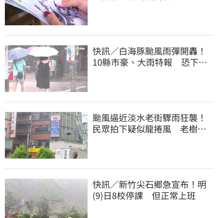
快訊／白海豚颱風雨彈開轟！
10縣市豪、大雨特報 恐下到
明天
颱風逼近淡水老街驟雨狂襲！
民眾拍下疑似龍捲風 老樹遭
連根拔起
快訊／新竹尖石鄉急宣布！明
(9)日8校停課 但正常上班