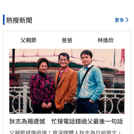
熱搜新聞
更多
父親節
爸爸
林逸欣
狄志為揭遺憾　忙接電話錯過父最後一句話
父親節感傷追憶！資深媒體人狄志為日前發文，