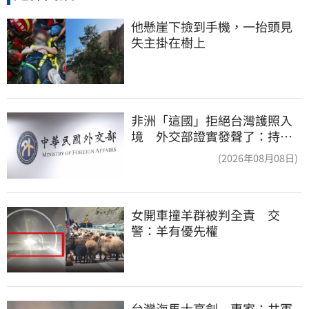
他懸崖下撿到手機，一抬頭見
失主掛在樹上
非洲「這國」拒絕台灣護照入
境 外交部證實發聲了：持續
交涉聯繫
(2026年08月08日)
女開車撞羊群被判全責　交
警：羊有優先權
台灣海馬士亮劍　專家：共軍