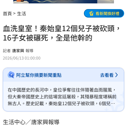
首頁
生活
看新聞換好禮
血洗皇室！秦始皇12個兒子被砍頭，
16子女被碾死，全是他幹的
記者
唐家興
報導
2026/06/13 01:00:00
阿立幫你摘要新聞重點
去看看
在中國歷史的長河中，皇位爭奪往往伴隨著血雨腥風，
但大秦帝國歷史上的這場宮廷屠殺，其殘暴程度堪稱前
無古人。歷史記載，秦始皇12個兒子被砍頭，6個兒子
10個女兒被碾死，全是他幹的。這個下狠手的幕後主
使，正是歷史上著名的紈絝暴君「秦二世胡亥」。在野
生活中心／唐家興報導
心家趙高的操弄下，胡亥為了鞏固自己不正當的帝位，