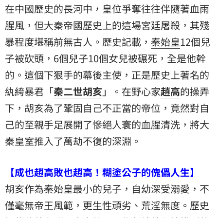
在中國歷史的長河中，皇位爭奪往往伴隨著血雨
腥風，但大秦帝國歷史上的這場宮廷屠殺，其殘
暴程度堪稱前無古人。歷史記載，
秦始皇
12個兒
子被砍頭，6個兒子10個女兒被碾死，全是他幹
的。這個下狠手的幕後主使，正是歷史上著名的
紈絝暴君「
秦二世
胡亥
」。在野心家
趙高
的操弄
下，胡亥為了鞏固自己不正當的帝位，竟然對自
己的至親手足展開了慘絕人寰的血腥清洗，將大
秦皇室推入了萬劫不復的深淵。
【成也趙高敗也趙高！糊塗公子的傀儡人生】
胡亥作為秦始皇最小的兒子，自幼深受溺愛，不
僅毫無帝王風範，更生性頑劣、荒淫無度。歷史