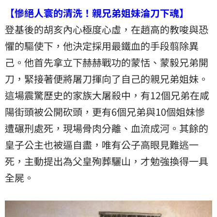
【慘絕人寰的清洗！親兄弟姐妹淪刀下魂】
登基後的胡亥內心極度心虛，在趙高的教唆與恐
懼的驅使下，他決定採用最鐵血的手段翦除異
己。他首先拿立下赫赫戰功的蒙恬、蒙毅兄弟開
刀，緊接著便將屠刀揮向了自己的親兄弟姐妹。
這場震驚歷史的家族大屠殺中，有12個兄弟在咸
陽街頭被公開砍頭，更有6個兄弟與10個姐妹慘
遭碾刑處死，現場骨肉分離、血流成河。其餘的
皇子公主也被逼自盡，唯有公子高眼見難逃一
死，主動提出為父皇殉葬驪山，才勉強換得一具
全屍。