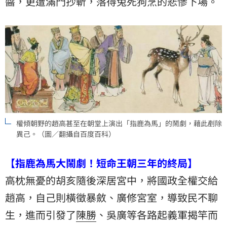
醬，更遭滿門抄斬，落得兔死狗烹的悲慘下場。
權傾朝野的趙高甚至在朝堂上演出「指鹿為馬」的鬧劇，藉此剷除
異己。（圖／翻攝自百度百科）
【指鹿為馬大鬧劇！短命王朝三年的終局】
高枕無憂的胡亥隨後深居宮中，將國政全權交給
趙高，自己則橫徵暴斂、廣修宮室，導致民不聊
生，進而引發了
陳勝
、吳廣等各路起義軍揭竿而