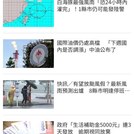
白海豚最強風雨「恐24小時內
灌完」！1縣市仍可能發陸警
國際油價仍處高檔 「下週國
內是否調漲」中油公布了
快訊／有望放颱風假？最新風
雨預測出爐 8縣市明達停班停
課標準
政府「生活補助金5000元」連3
天發放 逾期視同放棄