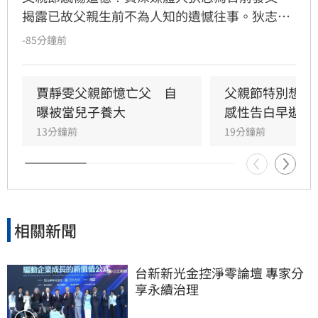
揭露已故父親生前不為人知的遺憾往事。狄志為
透露，父親一生以海為家，兩人相處時間極少，
-85分鐘前
甚至錯過他的婚禮。直到父親罹患胃癌末期，才
坦承當年曾悄悄現身婚宴現場，因愧對家人只敢
在門外落淚。最讓狄志為心碎的是，當年陪病重
賈靜雯父親節憶亡父　自
父親節特別想他
父親曬太陽時，自己因忙於接工作電話而忽視了
曝被當兒子養大
感性告白早逝父
父親，沒想到那竟是父子最後的相處，父親回房
13分鐘前
19分鐘前
後便陷入永眠。這段錯過的對話成為他20年來心
中最深的遺憾，他以此感嘆，有些電話晚點接沒
關係，但錯過的親情與話語，可能再也無法挽
回，呼籲大眾珍惜身邊親人。
相關新聞
台新新光金控淨零論壇 專家分
享永續治理