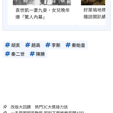
好萊塢地標恐
袁世凱一妻九妾，女兒晚年
雜誌開趴續命
爆「驚人內幕」
胡亥
趙高
李斯
秦始皇
秦二世
陳勝
改版大回饋 熱門3C大獎接力送
一手掌握明星動態 即刻下載娛樂星聞APP