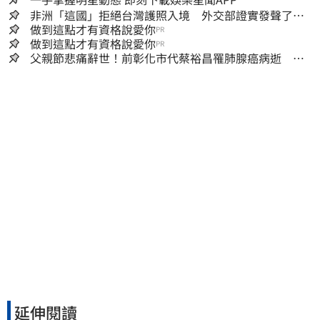
非洲「這國」拒絕台灣護照入境 外交部證實發聲了：
持續交涉聯繫
做到這點才有資格說愛你
PR
做到這點才有資格說愛你
PR
父親節悲痛辭世！前彰化市代蔡裕昌罹肺腺癌病逝 享
壽71歲
延伸閱讀