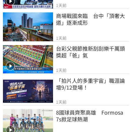
1天前
商場戰國來臨　台中「頂奢大
道」逐漸成形
1天前
台彩父親節推新刮刮樂千萬頭
獎超「爸」氣
1天前
「拍片人的多重宇宙」職涯論
壇9/12登場！
1天前
8國球員齊聚高雄　Formosa 
7s掀足球熱潮