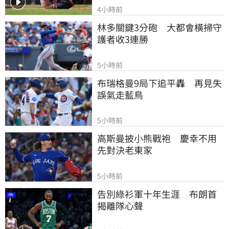
4小時前
林多關鍵3分砲　大都會橫掃守
護者收3連勝
5小時前
布瑞格曼9局下追平轟　再見失
誤氣走藍鳥
5小時前
高斯曼披小熊戰袍　慶幸不用
先對決老東家
5小時前
告別綠衫軍十年生涯　布朗首
揭離隊心聲