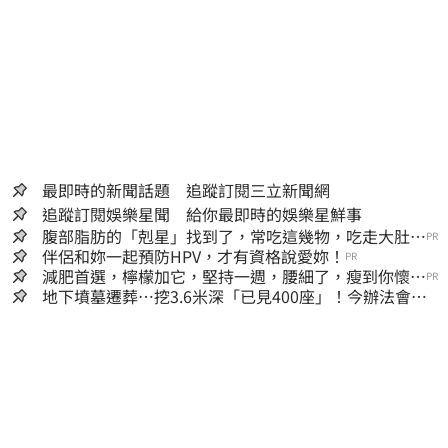
最即時的新聞話題 追蹤訂閱三立新聞網
追蹤訂閱娛樂星聞 給你最即時的娛樂星鮮事
腹部脂肪的「剋星」找到了，常吃這幾物，吃走大肚
PR
囊，瘦出小蠻腰
伴侶和妳一起預防HPV，才有資格說愛妳！
PR
減肥首選，檸檬加它，堅持一週，腰細了，瘦到你懷疑
PR
人生
地下墳墓遷葬…挖3.6米深「已見400座」！今辦法會安
撫祖先