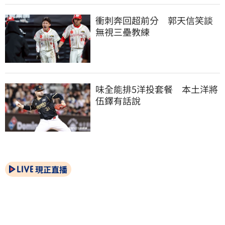
衝刺奔回超前分　郭天信笑談
無視三壘教練
味全能排5洋投套餐　本土洋將
伍鐸有話說
現正直播