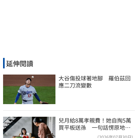
延伸閱讀
大谷傷投球著地腳　羅伯茲回
應二刀流變數
兒月給8萬孝親費！她自掏5萬
買平板送孫 一句話愣原地
「傷心不已」
(2026年07月30日)