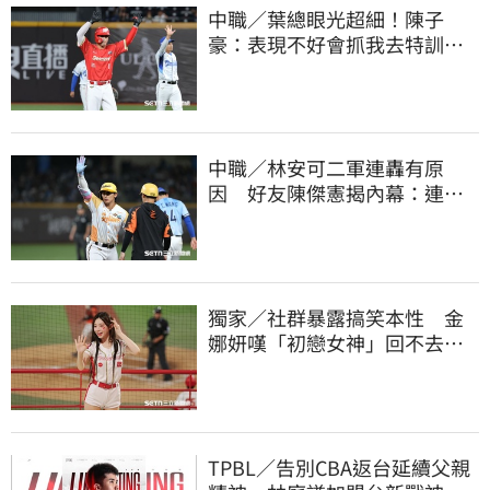
中職／葉總眼光超細！陳子
豪：表現不好會抓我去特訓
手感回升更要多練
中職／林安可二軍連轟有原
因 好友陳傑憲揭內幕：連天
才都願意調整
獨家／社群暴露搞笑本性 金
娜妍嘆「初戀女神」回不去！
喊話想代言啤酒
TPBL／告別CBA返台延續父親