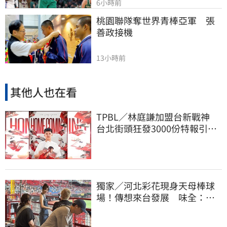
6小時前
桃園聯隊奪世界青棒亞軍　張
善政接機
13小時前
其他人也在看
TPBL／林庭謙加盟台新戰神
台北街頭狂發3000份特報引爆
人潮
獨家／河北彩花現身天母棒球
場！傳想來台發展 味全：歡
迎各界人士進場