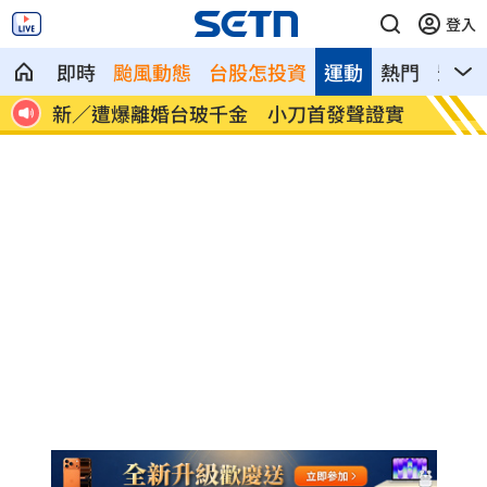
登入
即時
颱風動態
台股怎投資
運動
熱門
影音
職碰
新／遭爆離婚台玻千金 小刀首發聲證實
白海豚
曝