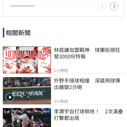
次事件不僅揭開演藝工會內部長期累積的恩怨，
也再度引發大眾對於資深藝人權益與工會運作透
明度的廣泛討論與高度關注。
相關新聞
林庭謙加盟戰神　球團街頭狂
發3000份特報
1小時前
外野手接球相撞　深遠飛球彈
出牆變2分砲
3小時前
李灝宇自打球倒地！　2次滿壘
打擊都出局