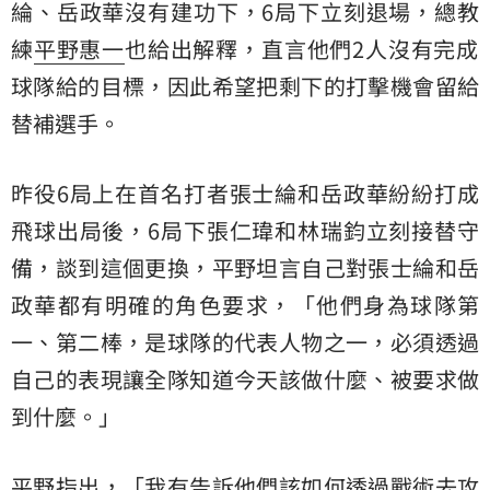
綸、岳政華沒有建功下，6局下立刻退場，總教
練
平野惠一
也給出解釋，直言他們2人沒有完成
球隊給的目標，因此希望把剩下的打擊機會留給
替補選手。
昨役6局上在首名打者張士綸和岳政華紛紛打成
飛球出局後，6局下張仁瑋和林瑞鈞立刻接替守
備，談到這個更換，平野坦言自己對張士綸和岳
政華都有明確的角色要求，「他們身為球隊第
一、第二棒，是球隊的代表人物之一，必須透過
自己的表現讓全隊知道今天該做什麼、被要求做
到什麼。」
平野指出，「我有告訴他們該如何透過戰術去攻