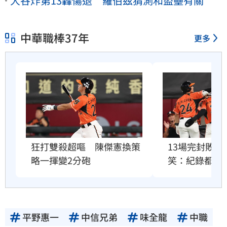
大谷炸第13轟傷退 羅伯茲猜測和盜壘有關
中華職棒37年
更多
狂打雙殺超嘔　陳傑憲換策
13場完封敗
略一揮變2分砲
笑：紀錄都破
平野惠一
中信兄弟
味全龍
中職