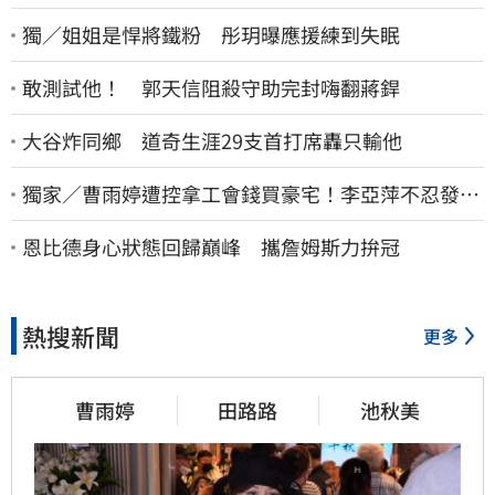
獨／姐姐是悍將鐵粉 彤玥曝應援練到失眠
敢測試他！ 郭天信阻殺守助完封嗨翻蔣銲
大谷炸同鄉 道奇生涯29支首打席轟只輸他
獨家／曹雨婷遭控拿工會錢買豪宅！李亞萍不忍發
聲：余天管工會都貼錢
恩比德身心狀態回歸巔峰 攜詹姆斯力拚冠
熱搜新聞
更多
曹雨婷
田路路
池秋美