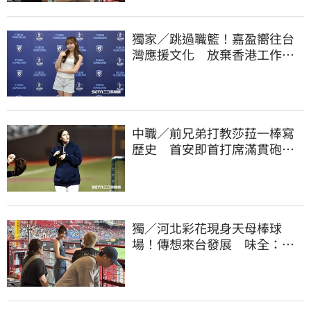
獨家／跳過職籃！嘉盈嚮往台
灣應援文化 放棄香港工作跨
海徵選mini追夢
中職／前兄弟打教莎菈一棒寫
歷史 首安即首打席滿貫砲！
還是WPBL第一支
獨／河北彩花現身天母棒球
場！傳想來台發展 味全：歡
迎各界人士進場