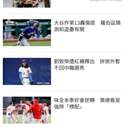
大谷炸第13轟傷退　羅伯茲猜
測和盜壘有關
劉致榮遭紅襪釋出　拚旅外暫
不回中職選秀
味全本季好會逆轉　葉總看是
強隊「標配」