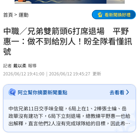
首頁
運動
看新聞換好禮
中職／兄弟雙箭頭6打席退場 平野
惠一：做不到給別人！盼全隊看懂訊
號
記者
戴以柔
報導
2026/06/12 19:41:00
2026/06/12 19:45:27
更新
阿立幫你摘要新聞重點
去看看
中信兄弟11日交手味全龍，6局上在1、2棒張士綸、岳
政華沒有建功下，6局下立刻退場，總教練平野惠一也給
出解釋，直言他們2人沒有完成球隊給的目標，因此希望
把剩下的打擊機會留給替補選手。