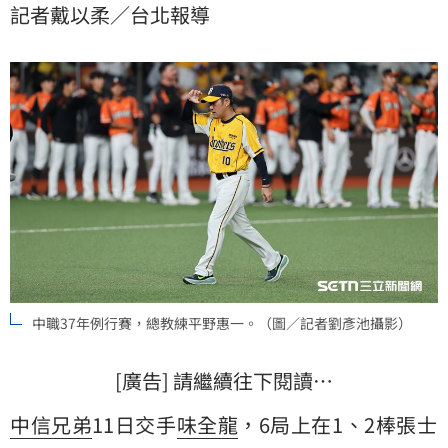
記者戴以柔／台北報導
中職37年例行賽，總教練平野惠一。（圖／記者劉彥池攝影）
[廣告] 請繼續往下閱讀…
中信兄弟
11日交手
味全龍
，6局上在1、2棒張士