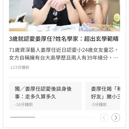
3歲就認愛姜厚任?姓名學家：超出玄學範疇
71歲資深藝人姜厚任近日認愛小24歲女友童芯，
女方自稱擁有台大高學歷且兩人有39年緣分，引
發熱議。隨後女方過往背景遭網友起底，包括多
-123分鐘前
重姓名及婚史遭質疑，網友紛紛提醒姜厚任防
騙。姓名學家吳睿穎指出，女方成年後兩度改姓
恐有違反姓名條例疑慮，且其自稱三歲即認定對
獨／姜厚任認愛後談身後
姜厚任揭「和女
方為老公的說法邏輯矛盾。吳睿穎直言，這段戀
事：走多久算多久
好友」撇小三傳
情的人設背景過於離奇，已完全超出玄學範疇，
-16分鐘前
-5分鐘前
引發各界對女方真實動機的廣泛討論，這段戀情
也因此成為近期演藝圈備受矚目的焦點話題。