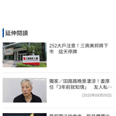
延伸閱讀
252大戶注意！三商美邦將下
市　這天停牌
獨家／田路路晚景淒涼！姜厚
任「3年前就知情」 友人私下
援助內幕曝光
(2026年08月09日)