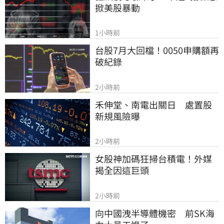
掀美股暴動
1小時前
台股7月大回檔！0050申購額再
破紀錄
2小時前
禾伸堂、南電出關日　處置股
新規風險曝
2小時前
女股神加碼狂掃台積電！外媒
揭全因這巨頭
2小時前
向中國洩半導體機密　前SK海