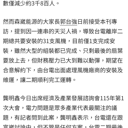
數僅減少約3千8百人。
然而森崴能源的大家長
郭台強
日前接受本刊專
訪，提到因一連串的天災人禍，導致台電離岸二
期總共要安裝的31支風機，目前僅1支完成安
裝，雖然大型的組裝都已完成、只剩最後的扇葉
要放上去，但財務壓力已大到難以動彈，期望在
合意解約下，由台電出面處理風機廠商的安裝及
維運，讓二期順利完工運轉。
龔明鑫今日出席經濟及產業發展諮詢會115年第1
次大會，電力問題是眾多產業代表最關注的議
題，有記者問到此案，龔明鑫表示，台電還在跟
富崴討論中，但不管是任何方案，台電二期最後