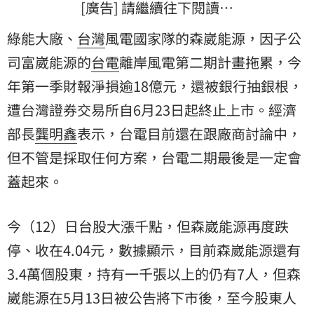
[廣告] 請繼續往下閱讀…
綠能大廠、
台灣
風電國家隊的森崴能源，因子公
司富崴能源的
台電
離岸風電第二期計畫拖累，今
年第一季財報淨損逾18億元，還被銀行抽銀根，
遭台灣證券交易所自6月23日起終止上市。
經濟
部
長
龔明鑫
表示，台電目前還在跟廠商討論中，
但不管是採取任何方案，台電二期最後是一定會
蓋起來。
今（12）日台股大漲千點，但森崴能源再度跌
停、收在4.04元，數據顯示，目前森崴能源還有
3.4萬個股東，持有一千張以上的仍有7人，但森
崴能源在5月13日被公告將下市後，至今股東人