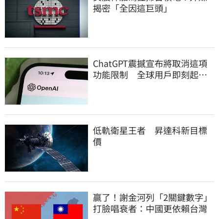
揭密「全因這巨頭」
ChatGPT震撼宣布將取消這項
功能限制 全球用戶即刻起
「免費」用到飽
低軌衛星王者 昇達科新目標
價
贏了！謝金河列「2關鍵數字」
打臉唱衰者：中國更依賴台灣