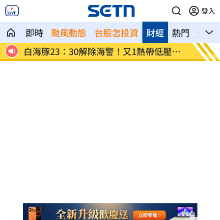
登入
即時
颱風動態
台股怎投資
財經
熱門
影音
低壓生
《大賣空》本尊喊美股會崩盤！專家狠酸
婆家
了
幕