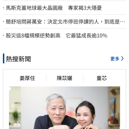
馬斯克蓋地球最大晶圓廠 專家揭3大隱憂
簡舒培問蔣萬安：決定北市停班停課的人，到底是台
北市長，還是氣象署？
股災這8檔規模逆勢創高 它最猛成長逾10%
熱搜新聞
更多
姜厚任
陳苡孋
童芯