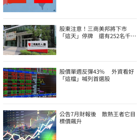
股東注意！三商美邦將下市
「這天」停牌 還有252名千張
大戶
股價單週反彈43% 外資看好
「這檔」喊列首選股
公告7月財報後 散熱王者它目
標價飆升