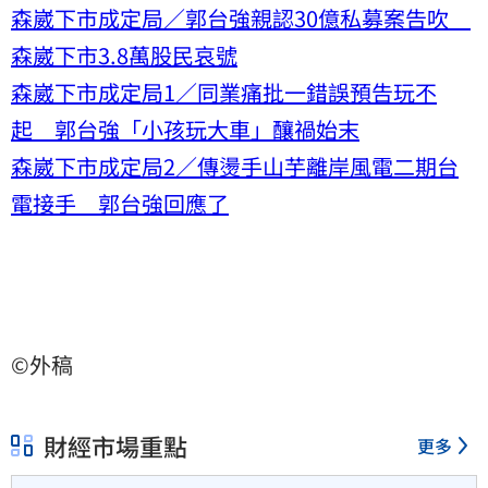
森崴下市成定局／郭台強親認30億私募案告吹
森崴下市3.8萬股民哀號
森崴下市成定局1／同業痛批一錯誤預告玩不
起 郭台強「小孩玩大車」釀禍始末
森崴下市成定局2／傳燙手山芋離岸風電二期台
電接手 郭台強回應了
©外稿
財經市場重點
更多