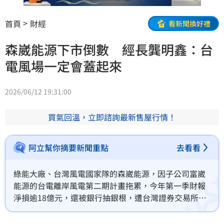
首頁
財經
看新聞換好禮
森崴能源下市倒數 經長龔明鑫：台
電風場一定會蓋起來
2026/06/12 19:31:00
買氣回溫，立即諮詢最新售屋行情！
阿立幫你摘要新聞重點
去看看
綠能大廠、台灣風電國家隊的森崴能源，因子公司富崴
能源的台電離岸風電第二期計畫拖累，今年第一季財報
淨損逾18億元，還被銀行抽銀根，遭台灣證券交易所自
6月23日起終止上市。經濟部長龔明鑫表示，台電目前
還在跟廠商討論中，但不管是採取任何方案，台電二期