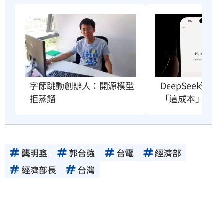
字節跳動創辦人：開源模型
DeepSeek
拒蒸餾
「這成本」撐
龔明鑫
郭台強
台電
經濟部
經濟部長
台灣