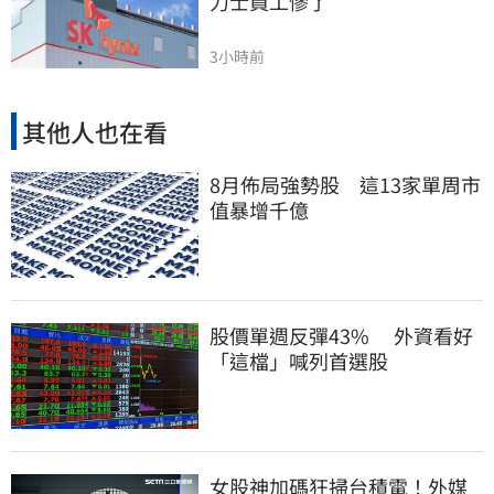
力士員工慘了
3小時前
其他人也在看
8月佈局強勢股 這13家單周市
值暴增千億
股價單週反彈43% 外資看好
「這檔」喊列首選股
女股神加碼狂掃台積電！外媒