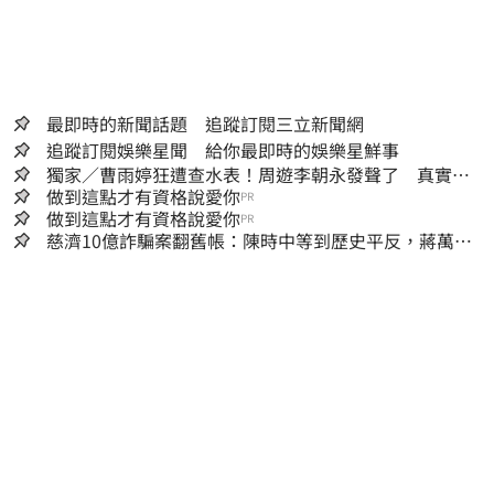
最即時的新聞話題 追蹤訂閱三立新聞網
追蹤訂閱娛樂星聞 給你最即時的娛樂星鮮事
獨家／曹雨婷狂遭查水表！周遊李朝永發聲了 真實看
法曝光
做到這點才有資格說愛你
PR
做到這點才有資格說愛你
PR
慈濟10億詐騙案翻舊帳：陳時中等到歷史平反，蔣萬安
償還2022政治利息