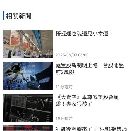
相關新聞
搭捷運也能遇見小幸運！
2026/08/03 08:00
處置股新制明上路　台股開盤
前2風險
11分鐘前
《大賣空》本尊喊美股會崩
盤！專家狠酸了
16分鐘前
狂飆後考驗來了！下週1指標恐