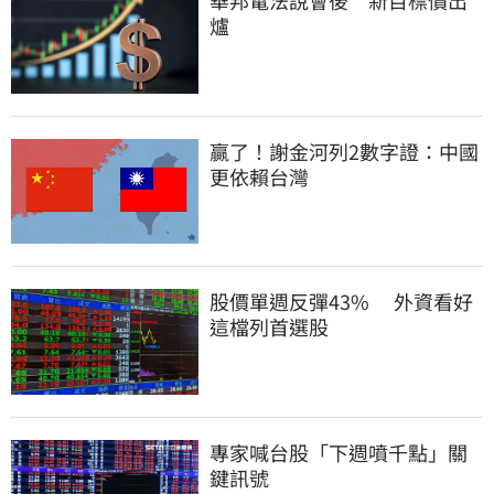
華邦電法說會後　新目標價出
爐
贏了！謝金河列2數字證：中國
更依賴台灣
股價單週反彈43%　 外資看好
這檔列首選股
專家喊台股「下週噴千點」關
鍵訊號