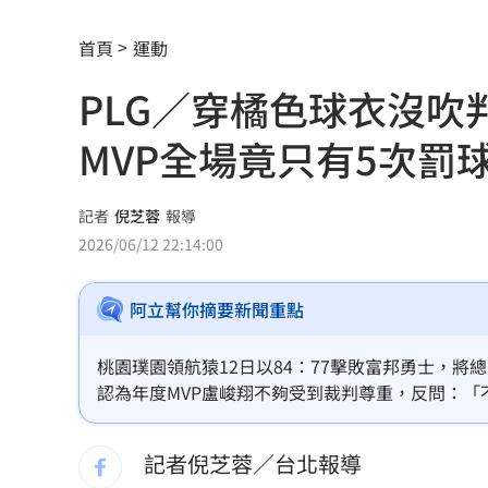
漢光42／跨區增援！契努克、黑鷹兵力
首頁
運動
稱中聯未參與下架會議挨批 衛福部:無欺
PLG／穿橘色球衣沒
記憶體族群狂歡 它告終連4亮紅燈漲停
MVP全場竟只有5次罰
鋼鐵爸悲慟回憶300天！父母愛犬摯友過
長榮航12/1直飛印度德里 放眼商務與
記者
倪芝蓉
報導
2026/06/12 22:14:00
《玫瑰瞳鈴眼》隔27年突翻紅 老粉全
阿立幫你摘要新聞重點
黃仁勳個資外洩 「黑夜奇俠」等12人
連戰二媳動怒點名財政部 開轟：不負
桃園璞園領航猿12日以84：77擊敗富邦勇士，
認為年度MVP盧峻翔不夠受到裁判尊重，反問：
比加工食品毒！它害人愈吃愈餓、生一
記者倪芝蓉／台北報導
原民抗議傅崐萁被架走 4小黨要求究責