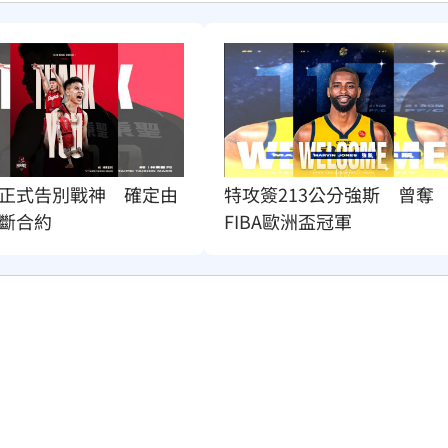
正式告別戰神　確定由
特攻簽213公分強斯　曾奪
斷合約
FIBA歐洲盃冠軍