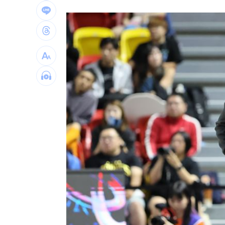
攝影爆跳槽李多慧！Joeman憂建文離
專家：「這裡」有機會單獨發白海豚陸
印度男來台觀光又偷又騙…把全聯當提
台灣彩券開獎直播中
20:31
LIVE三立+24小時直播
15:27
三立iNEWS新聞台線上直播
18:00
市場到酒場料理！可果美蕃茄醬創無限
父親節送會拉筋的按摩椅 爸爸「筋歡喜
油品食安事件引關注 挑選保健食品要注
酷澎「爸氣父親節」國際官方品牌齊聚