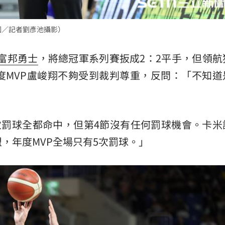
:00
圖／記者劉彥池攝影）
富邦勇士
，將總冠軍系列賽扳成2：2平手，但領航
度MVP盧峻翔不夠受到裁判尊重，反問：「不知道
次罰球全都命中，但第4節沒有任何罰球機會。卡米
，年度MVP全場只有5次罰球。」