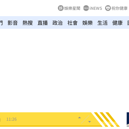
娛樂星聞
iNEWS
祝你健康
門
影音
熱搜
直播
政治
社會
娛樂
生活
健康
局曝
11:34
義？
11:33
歉了
11:32
11:32
怒轟
11:26
」
11:26
田裡
11:23