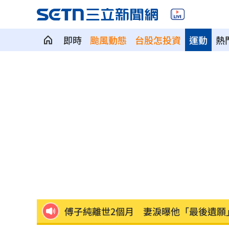
即時
颱風動態
台股怎投資
運動
熱
帥哥露胸肌！哄送玉鐲…女子墜愛河結
藍白大刪預算 蔡其昌：癱瘓國家有意
台中市公告AI生成配中國國徽？市府道
88歲翁罰單不繳欠稅7萬 祖產險遭法拍
「央行總裁惱羞成怒」真相曝 阮慕驊
傅子純離世2個月 妻淚曝他「最後遺願
苗栗離奇命案！26歲男消失16天…死在