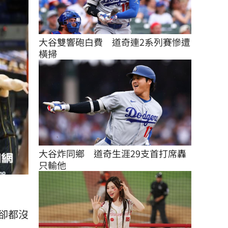
大谷雙響砲白費　道奇連2系列賽慘遭
橫掃
大谷炸同鄉　道奇生涯29支首打席轟
只輸他
卻都沒