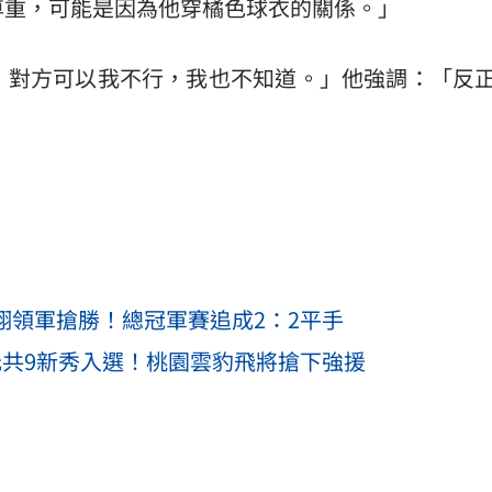
尊重，可能是因為他穿橘色球衣的關係。」
，對方可以我不行，我也不知道。」他強調：「反正
翔領軍搶勝！總冠軍賽追成2：2平手
元共9新秀入選！桃園雲豹飛將搶下強援