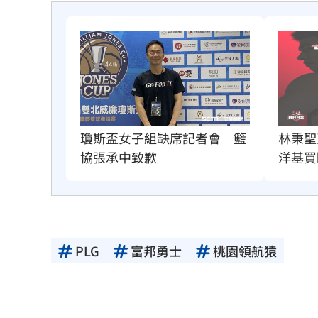
瓊斯盃女子組缺席記者會　籃
林秉聖
協張承中致歉
洋基買
PLG
富邦勇士
桃園領航猿