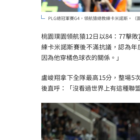
罕病博士彭士齊 輪椅上的生命覺醒！
11
PLG總冠軍賽G4，領航猿總教練卡米諾斯。（
桃園璞園領航猿12日以84：77擊敗
練卡米諾斯賽後不滿抗議，認為年
因為他穿橘色球衣的關係。」
盧峻翔拿下全隊最高15分，整場5
後直呼：「沒看過世界上有這種聯盟