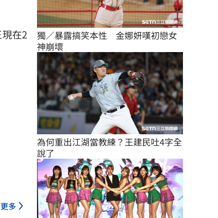
現在2
獨／暴露搞笑本性　金娜妍嘆初戀女
神崩壞
為何重出江湖當教練？王建民吐4字全
說了
更多