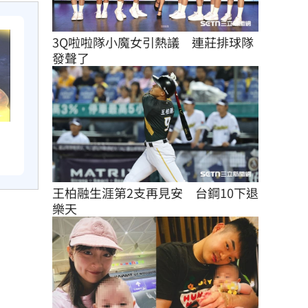
3Q啦啦隊小魔女引熱議　連莊排球隊
發聲了
王柏融生涯第2支再見安　台鋼10下退
樂天