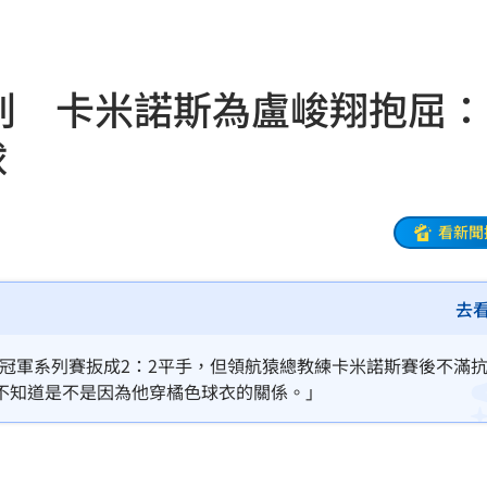
投送
11:22
瞞
11:21
吹判 卡米諾斯為盧峻翔抱屈：
11:21
球
世
11:20
轉運
11:19
看新聞
瘋了
11:19
去
起訴
11:17
責任
11:15
將總冠軍系列賽扳成2：2平手，但領航猿總教練卡米諾斯賽後不滿
「不知道是不是因為他穿橘色球衣的關係。」
堆病
11:14
11:10