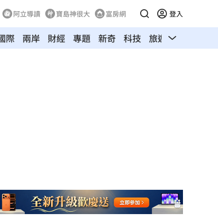
阿立導讀
寶島神很大
富房網
登入
國際
兩岸
財經
專題
新奇
科技
旅遊
汽車
寵物