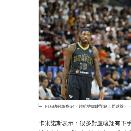
PLG總冠軍賽G4，領航猿盧峻翔站上罰球線。
卡米諾斯表示，很多對盧峻翔有下