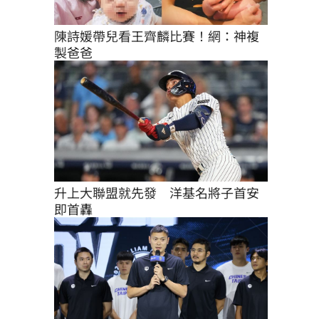
陳詩媛帶兒看王齊麟比賽！網：神複
製爸爸
升上大聯盟就先發　洋基名將子首安
即首轟