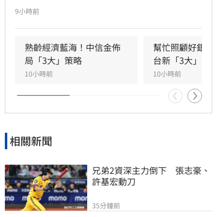
策、碳定價制度及企業轉型策略進行深度對話。
9小時前
國發會主委葉俊顯與環境部部長彭啟明出席，強
調台灣正邁向碳定價市場機制時代。台新新光金
控總經理林維俊指出，論壇邁入第五年，致力協
熟齡經濟藍海！中信金佈
幫忙照顧好銀髮
助企業將永續轉化為國際競爭力。會中上銀、強
局「3大」策略
台新「3大」防
茂、宏碁及金寶等指標企業分享低碳實踐經驗。
10小時前
10小時前
台新新光金控憑藉優異的永續績效，不僅連續三
年獲標普全球永續年鑑銀行業全球前1%，更獲
MSCI ESG AAA最高評級，展現其帶領產業接軌
國際、推進淨零韌性家園的決心，持續成為企業
邁向永續發展的強力後盾。
相關新聞
兄弟2資深主力倒下　張志豪、
許基宏動刀
35分鐘前