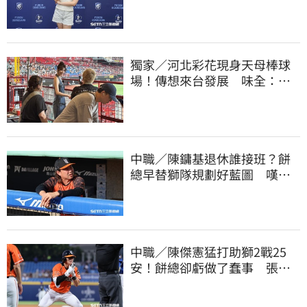
海徵選mini追夢
獨家／河北彩花現身天母棒球
場！傳想來台發展 味全：歡
迎各界人士進場
中職／陳鏞基退休誰接班？餅
總早替獅隊規劃好藍圖 嘆新
生代安定感不足
中職／陳傑憲猛打助獅2戰25
安！餅總卻虧做了蠢事 張翔
短打傷退不樂觀