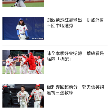
劉致榮遭紅襪釋出　拚旅外暫
不回中職選秀
味全本季好會逆轉　葉總看是
強隊「標配」
衝刺奔回超前分　郭天信笑談
無視三壘教練