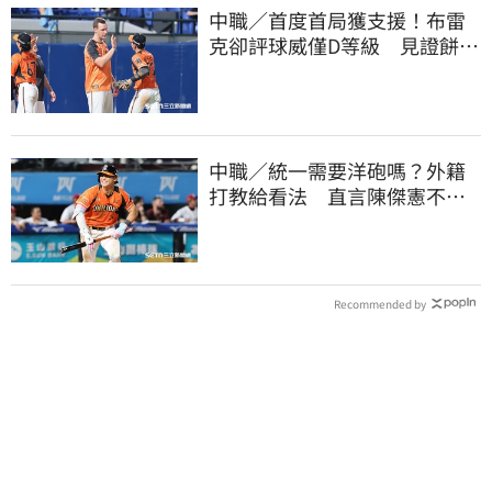
中職／首度首局獲支援！布雷
克卻評球威僅D等級 見證餅總
400勝有感而發
中職／統一需要洋砲嗎？外籍
打教給看法 直言陳傑憲不能
天天4安扛全隊
Recommended by