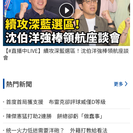
【#直播中LIVE】續攻深藍選區！沈伯洋強棒領航座談
會
熱門新聞
更多
首度首局獲支援 布雷克卻評球威僅D等級
陳傑憲猛打助2連勝 餅總卻虧「做蠢事」
統一火力低迷需要洋砲？ 外籍打教給看法