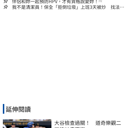
嫌晚！
伴侶和妳一起預防HPV，才有資格說愛妳！
PR
我不是清潔員！保全「拒倒垃圾」上班3天被炒 找法院
討公道結果出爐
延伸閱讀
大谷檢查過關！　道奇樂觀二