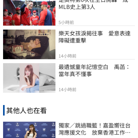
MLB史上第3人
5小時前
樂天女孩淚揭往事　愛意表達
障礙遭重擊
14小時前
最遺憾童年記憶空白　禹菡：
當年真不懂事
14小時前
其他人也在看
獨家／跳過職籃！嘉盈嚮往台
灣應援文化 放棄香港工作跨