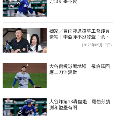
刀流計畫不變
獨家／曹雨婷遭控拿工會錢買
豪宅！李亞萍不忍發聲：余天
管工會都貼錢
(2025年05月17日)
大谷傷投球著地腳　羅伯茲回
應二刀流變數
大谷炸第13轟傷退　羅伯茲猜
測和盜壘有關