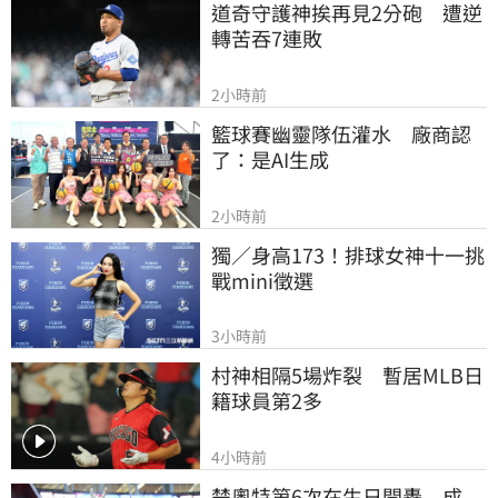
道奇守護神挨再見2分砲　遭逆
轉苦吞7連敗
2小時前
籃球賽幽靈隊伍灌水　廠商認
了：是AI生成
2小時前
獨／身高173！排球女神十一挑
戰mini徵選
3小時前
村神相隔5場炸裂　暫居MLB日
籍球員第2多
4小時前
楚奧特第6次在生日開轟　成