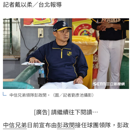
記者戴以柔／台北報導
中信兄弟領隊彭政閔。（圖／記者劉彥池攝影）
[廣告] 請繼續往下閱讀…
中信兄弟
日前宣布由
彭政閔
接任球團領隊，彭政