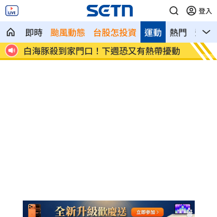
登入
即時
颱風動態
台股怎投資
運動
熱門
影音
擾動
自稱台大學姐遭追問 姜厚任女友回應了
聽一句