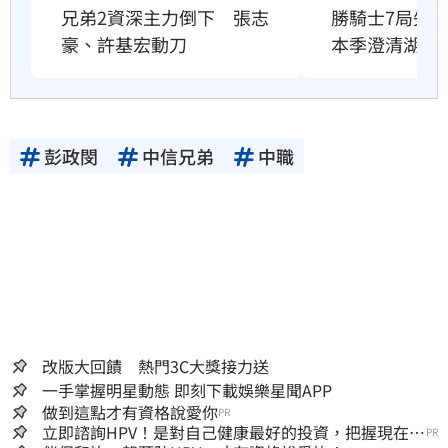
兄弟2資深主力倒下　張志
勝騎士7局失
豪、許基宏動刀
本季澄清湖首
彭政閔
中信兄弟
中職
改版大回饋 熱門3C大獎接力送
一手掌握明星動態 即刻下載娛樂星聞APP
做到這點才有資格說愛你
PR
立即諮詢HPV！是對自己健康最好的投資，把握現在不
PR