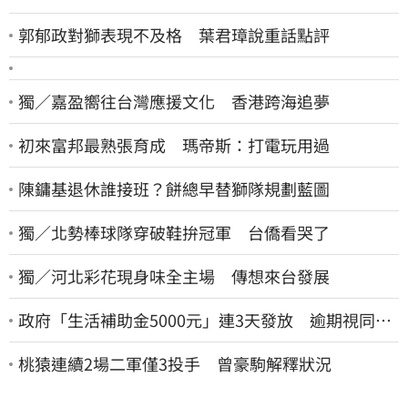
郭郁政對獅表現不及格 葉君璋說重話點評
獨／嘉盈嚮往台灣應援文化 香港跨海追夢
初來富邦最熟張育成 瑪帝斯：打電玩用過
陳鏞基退休誰接班？餅總早替獅隊規劃藍圖
獨／北勢棒球隊穿破鞋拚冠軍 台僑看哭了
獨／河北彩花現身味全主場 傳想來台發展
政府「生活補助金5000元」連3天發放 逾期視同放
棄
桃猿連續2場二軍僅3投手 曾豪駒解釋狀況