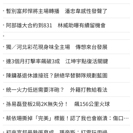
暫別富邦悍將主場轉播 潘忠韋感性發聲了
阿部雄大合約到831 林威助曝有續留機會
獨／河北彩花現身味全主場 傳想來台發展
連3個月打擊率飆破3成 江坤宇點復活關鍵
陳鏞基退休誰接班？餅總早替獅隊規劃藍圖
統一火力低迷需要洋砲？ 外籍打教給看法
孫易磊登板2局2K無失分！ 飆156公里火球
蔡依珊撕掉「完美」標籤！認了我也會崩潰：傷口終
究會癒合
初來富邦最熟張育成 瑪帝斯：打電玩用過