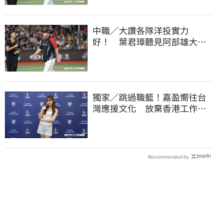
中職／大讚各隊洋投實力
好！ 葉君璋聽見阿部雄大被
註銷好吃驚
獨家／跳過職籃！嘉盈嚮往台
灣應援文化 放棄香港工作跨
海徵選mini追夢
Recommended by