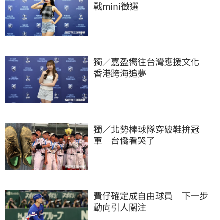
戰mini徵選
獨／嘉盈嚮往台灣應援文化　
香港跨海追夢
獨／北勢棒球隊穿破鞋拚冠
軍　台僑看哭了
費仔確定成自由球員　下一步
動向引人關注