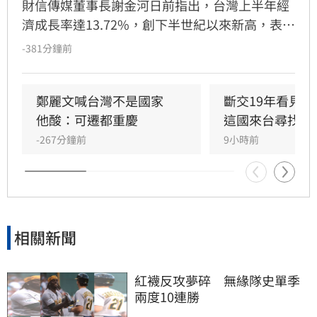
財信傳媒董事長謝金河日前指出，台灣上半年經
濟成長率達13.72%，創下半世紀以來新高，表現
遠優於中國與南韓。謝金河強調，數據顯示台灣
-381分鐘前
經濟體質強韌，尤其在半導體產業優勢下，中國
反而更依賴台灣。隨著出口結構轉變，台灣對美
出口占比已升至32%，對中港出口則大幅下降，
鄭麗文喊台灣不是國家　
斷交19年看見
顯示台灣產業積極佈局美國與新南向市場。面對
他酸：可遷都重慶
這國來台尋找商
南韓貿易逆差與地緣政治挑戰，謝金河認為政府
-267分鐘前
9小時前
應善用產業籌碼，持續優化出口佈局，並反駁長
期唱衰台灣經濟的言論，證實台灣在全球供應鏈
中仍佔據關鍵且不可替代的地位。
相關新聞
紅襪反攻夢碎　無緣隊史單季
兩度10連勝