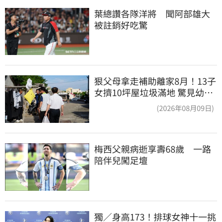
葉總讚各隊洋將　聞阿部雄大
被註銷好吃驚
狠父母拿走補助離家8月！13子
女擠10坪屋垃圾滿地 驚見幼童
深夜遊蕩
(2026年08月09日)
梅西父親病逝享壽68歲　一路
陪伴兒闖足壇
獨／身高173！排球女神十一挑