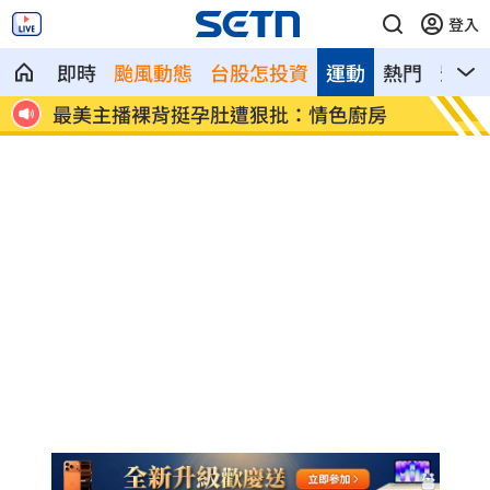
登入
即時
颱風動態
台股怎投資
運動
熱門
影音
風崩
最美主播裸背挺孕肚遭狠批：情色廚房
白海豚