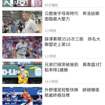
49分鐘前
公鹿後字母哥時代　希洛返鄉
面臨最大壓力
1小時前
薛澤累積3516次三振　排名大
聯盟史上第10
1小時前
兄弟打線突破後勁　黃韋盛3打
點率隊2連勝
14小時前
外野僅是短暫快樂　餅總曝張
皓崴終極目標