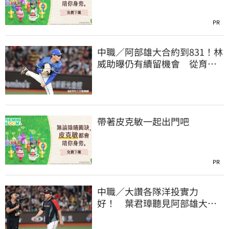
PR
中職／阿部雄大合約到831！林
威助曝仍有續留機會 從育成
上一軍獲肯定
帶著皮克敏一起出門吧
PR
中職／大讚各隊洋投實力
好！ 葉君璋聽見阿部雄大被
註銷好吃驚