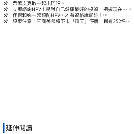
帶著皮克敏一起出門吧
PR
立即諮詢HPV！是對自己健康最好的投資，把握現在不
PR
嫌晚！
伴侶和妳一起預防HPV，才有資格說愛妳！
PR
股東注意！三商美邦將下市「這天」停牌 還有252名千
張大戶
延伸閱讀