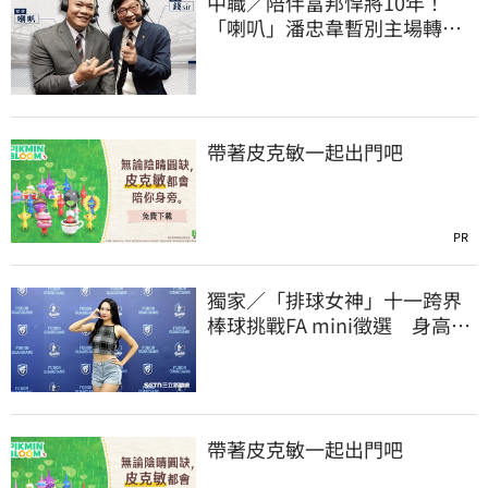
中職／陪伴富邦悍將10年！
「喇叭」潘忠韋暫別主場轉
播 感性發聲了
帶著皮克敏一起出門吧
PR
獨家／「排球女神」十一跨界
棒球挑戰FA mini徵選 身高
173竟成應援劣勢
帶著皮克敏一起出門吧