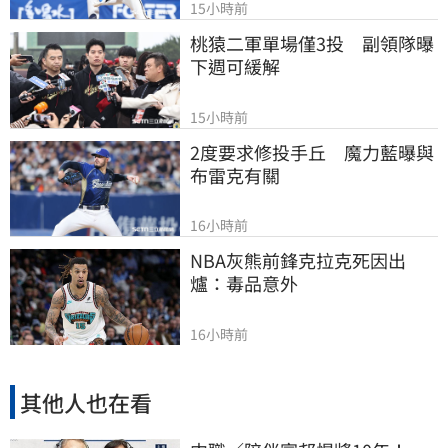
15小時前
桃猿二軍單場僅3投　副領隊曝
下週可緩解
15小時前
2度要求修投手丘　魔力藍曝與
布雷克有關
16小時前
NBA灰熊前鋒克拉克死因出
爐：毒品意外
16小時前
其他人也在看