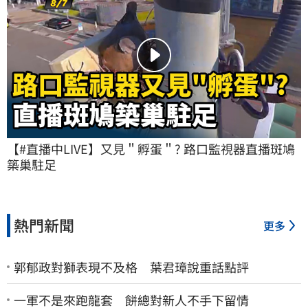
【#直播中LIVE】又見＂孵蛋＂? 路口監視器直播斑鳩
築巢駐足
熱門新聞
更多
郭郁政對獅表現不及格 葉君璋說重話點評
一軍不是來跑龍套 餅總對新人不手下留情