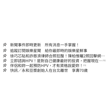
新聞事件即時更新 所有消息一手掌握！
追蹤訂閱娛樂星聞 給你最即時的娛樂星鮮事
徐巧芯貼和詐慈濟律師合照狂酸！陳柏惟曬2照回擊網笑
翻
立即諮詢HPV！是對自己健康最好的投資，把握現在不
PR
嫌晚！
伴侶和妳一起預防HPV，才有資格說愛妳！
PR
快訊／永和豆漿創始人在台北離世 享壽70歲