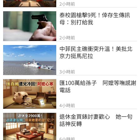
2小時前
泰校園槍擊9死！倖存生傳訊
母：別打給我
2小時前
中菲民主礁衝突升溫！美批北
京力挺馬尼拉
3小時前
匯100萬給孫子　阿嬤等嘸感謝
電話
4小時前
退休金買錶討妻歡心　她一句
話神反轉
6小時前