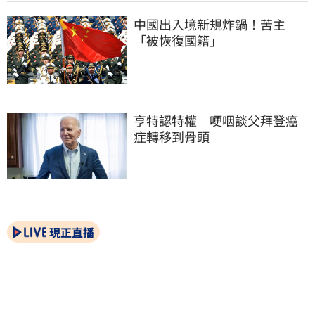
中國出入境新規炸鍋！苦主
「被恢復國籍」
亨特認特權　哽咽談父拜登癌
症轉移到骨頭
現正直播