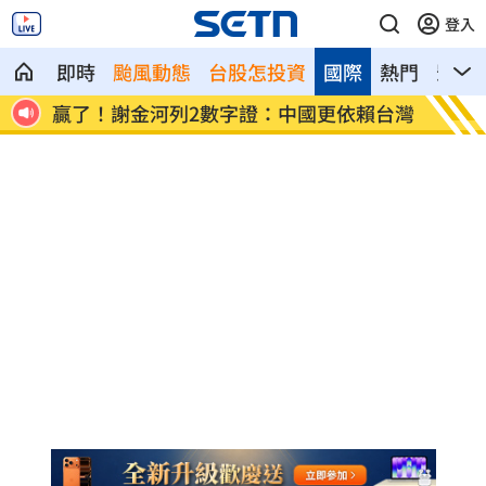
登入
即時
颱風動態
台股怎投資
國際
熱門
影音
班課
贏了！謝金河列2數字證：中國更依賴台灣
慈濟案
用