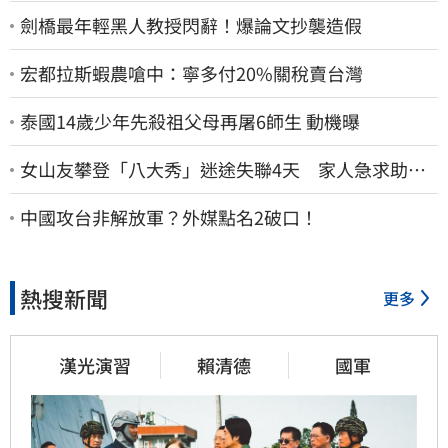
劍橋最年輕黑人教授閃辭！爆論文抄襲造假
宏都拉斯蝦農嗆中：寧多付20%關稅賣台灣
泰國14歲少年先殺祖父母再屠6師生 動機曝
女山友攀登「八大秀」迷途失聯4天 家人急求助：
剩我媽還沒找到
中國攻台非解放軍？外媒點名2破口！
熱搜新聞
更多
漢光演習
賴清德
國軍