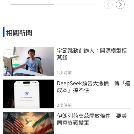
相關新聞
字節跳動創辦人：開源模型拒
蒸餾
1小時前
DeepSeek預告大漲價　傳「這
成本」撐不住
2小時前
伊朗列荷莫茲開放條件　要美
同意終戰撤軍