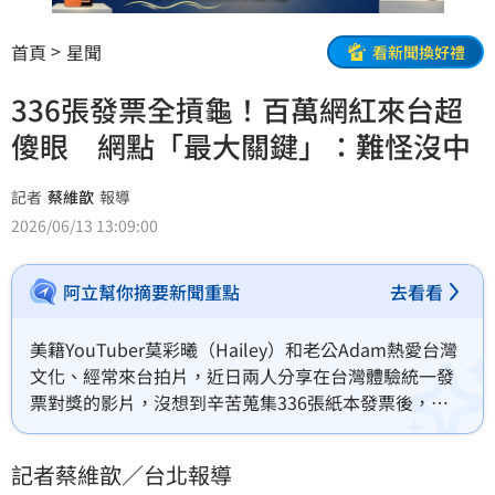
首頁
星聞
看新聞換好禮
336張發票全摃龜！百萬網紅來台超
傻眼 網點「最大關鍵」：難怪沒中
記者
蔡維歆
報導
2026/06/13 13:09:00
阿立幫你摘要新聞重點
去看看
美籍YouTuber莫彩曦（Hailey）和老公Adam熱愛台灣
文化、經常來台拍片，近日兩人分享在台灣體驗統一發
票對獎的影片，沒想到辛苦蒐集336張紙本發票後，竟
然全部摃龜，所有的獎項都沒中，讓夫妻倆當場傻眼，
也引發大批網友熱議。蔡維歆
記者蔡維歆／台北報導