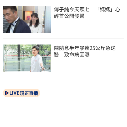
傅子純今天頭七　「媽媽」心
碎首公開發聲
陳隨意半年暴瘦25公斤急送
醫　致命病因曝
現正直播