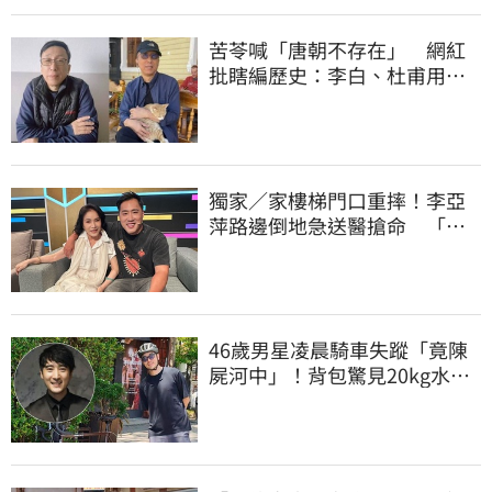
苦苓喊「唐朝不存在」 網紅
批瞎編歷史：李白、杜甫用鮮
卑文寫詩？
獨家／家樓梯門口重摔！李亞
萍路邊倒地急送醫搶命 「最
新傷況」曝
46歲男星凌晨騎車失蹤「竟陳
屍河中」！背包驚見20kg水泥
塊 死因成謎