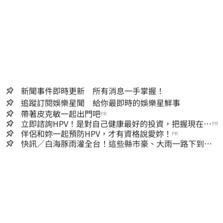
新聞事件即時更新 所有消息一手掌握！
追蹤訂閱娛樂星聞 給你最即時的娛樂星鮮事
帶著皮克敏一起出門吧
PR
立即諮詢HPV！是對自己健康最好的投資，把握現在不
PR
嫌晚！
伴侶和妳一起預防HPV，才有資格說愛妳！
PR
快訊／白海豚雨灌全台！這些縣市豪、大雨一路下到晚
上 3地方大豪雨