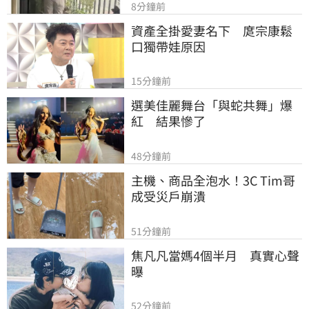
8分鐘前
資產全掛愛妻名下　庹宗康鬆
口獨帶娃原因
15分鐘前
選美佳麗舞台「與蛇共舞」爆
紅　結果慘了
48分鐘前
主機、商品全泡水！3C Tim哥
成受災戶崩潰
51分鐘前
焦凡凡當媽4個半月　真實心聲
曝
52分鐘前