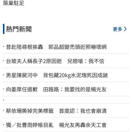
築巢駐足
熱門新聞
更多
昔赴陸尋根挨轟 郭品超變禿頭近照嚇壞網
台玻夫人稱長子2原因逝 兒媳嗆：我不信
男星陳屍河中 背包藏20kg水泥塊死因成謎
向姜厚任道歉 田路路：我要找的是楊光友
蔡依珊撕掉完美標籤 首度認：我也會崩潰
獨／批曹雨婷帳目亂 楊光友再轟余天工會