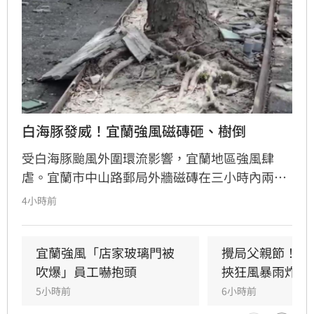
白海豚發威！宜蘭強風磁磚砸、樹倒
受白海豚颱風外圍環流影響，宜蘭地區強風肆
虐。宜蘭市中山路郵局外牆磁磚在三小時內兩度
剝落，武營街亦發生磁磚砸地險象，所幸無人傷
4小時前
亡。此外，五結與三星鄉傳出路樹倒塌，市區選
舉看板受強風吹襲搖搖欲墜，烏石港賞鯨船被迫
全面停駛。
宜蘭強風「店家玻璃門被
攪局父親節！中
吹爆」員工嚇抱頭
挾狂風暴雨炸雙
5小時前
6小時前