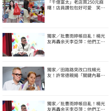
「千億富太」老店買250元麻
糬！店員讚包包好可愛 笑
回：我自己做的
獨家／批曹雨婷帳目亂！楊光
友再轟余天李亞萍：他們工會
跟演藝圈沒關
獨家／田路路突改口找楊光
友！許常德親揭「關鍵內幕」
再轟曹雨婷
獨家／批曹雨婷帳目亂！楊光
友再轟余天李亞萍：他們工會