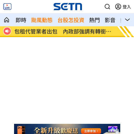
登入
即時
颱風動態
台股怎投資
熱門
影音
熱搜
娃原
包租代管業者出包 內政部強調有轉銜機
慈濟買
制