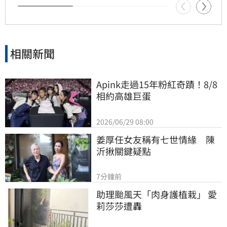
相關新聞
Apink走過15年粉紅奇蹟！8/8
相約高雄巨蛋
2026/06/29 08:00
姜厚任女友稱有七世情緣　陳
沂揪關鍵疑點
7分鐘前
助理颱風天「肉身護植栽」 愛
莉莎莎遭轟