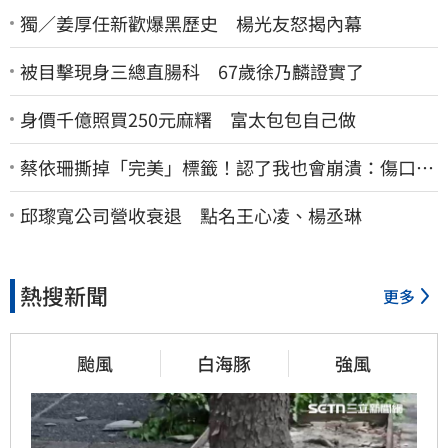
獨／姜厚任新歡爆黑歷史 楊光友怒揭內幕
被目擊現身三總直腸科 67歲徐乃麟證實了
身價千億照買250元麻糬 富太包包自己做
蔡依珊撕掉「完美」標籤！認了我也會崩潰：傷口終
究會癒合
邱瓈寬公司營收衰退 點名王心凌、楊丞琳
熱搜新聞
更多
颱風
白海豚
強風