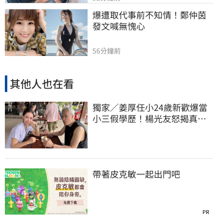
爆遭取代事前不知情！鄭仲茵
發文喊無愧心
56分鐘前
其他人也在看
獨家／姜厚任小24歲新歡爆當
小三假學歷！楊光友怒揭真實
內幕：我祝福
帶著皮克敏一起出門吧
PR