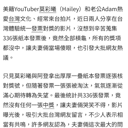
美籍YouTuber
莫彩曦
（Hailey）和老公Adam熱
愛
台灣
文化、經常來台拍片，近日兩人分享在台
灣體驗統一
發票
對獎的影片，沒想到辛苦蒐集
336張紙本發票後，竟然全部槓龜，所有的獎項
都沒中，讓夫妻倆當場傻眼，也引發大批網友熱
議。
只見莫彩曦與阿登拿出厚厚一疊紙本發票逐張核
對獎號，但隨著發票一張張被淘汰，氣氛逐漸從
滿心期待轉為失望。最後統計共336張發票，竟
然沒有任何一張
中獎
，讓夫妻倆哭笑不得，影片
曝光後，吸引大批台灣網友留言，不少人表示相
當有共鳴，許多網友認為，夫妻倆這次最大的問