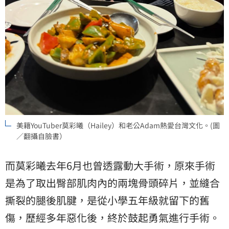
美籍YouTuber莫彩曦（Hailey）和老公Adam熱愛台灣文化。(圖
／翻攝自臉書）
而莫彩曦去年6月也曾透露動大手術，原來手術
是為了取出臀部肌肉內的兩塊骨頭碎片，並縫合
撕裂的腿後肌腱，是從小學五年級就留下的舊
傷，歷經多年惡化後，終於鼓起勇氣進行手術。