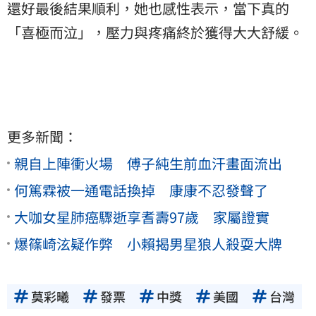
還好最後結果順利，她也感性表示，當下真的
「喜極而泣」，壓力與疼痛終於獲得大大舒緩。
更多新聞：
親自上陣衝火場 傅子純生前血汗畫面流出
何篤霖被一通電話換掉 康康不忍發聲了
大咖女星肺癌驟逝享耆壽97歲 家屬證實
爆篠崎泫疑作弊 小賴揭男星狼人殺耍大牌
莫彩曦
發票
中獎
美國
台灣