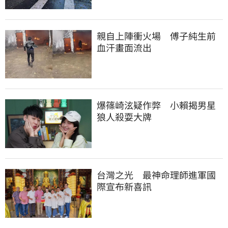
親自上陣衝火場　傅子純生前
血汗畫面流出
爆篠崎泫疑作弊　小賴揭男星
狼人殺耍大牌
台灣之光　最神命理師進軍國
際宣布新喜訊