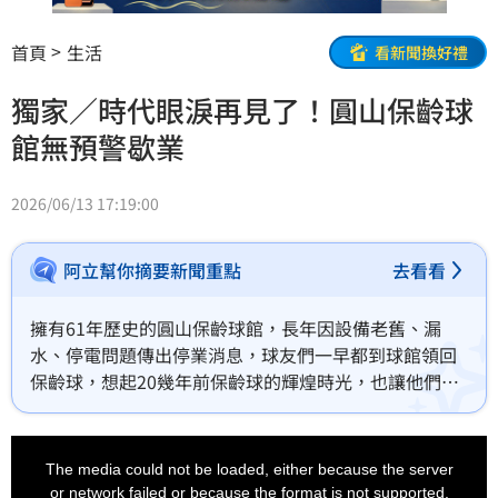
首頁
生活
看新聞換好禮
獨家／時代眼淚再見了！圓山保齡球
館無預警歇業
2026/06/13 17:19:00
阿立幫你摘要新聞重點
去看看
擁有61年歷史的圓山保齡球館，長年因設備老舊、漏
水、停電問題傳出停業消息，球友們一早都到球館領回
保齡球，想起20幾年前保齡球的輝煌時光，也讓他們很
感慨。
This
is
a
The media could not be loaded, either because the server
modal
window.
or network failed or because the format is not supported.