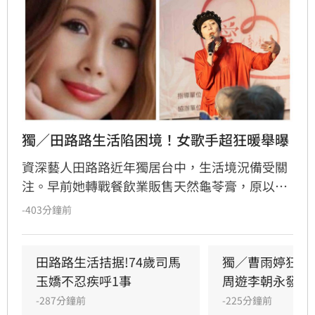
獨／田路路生活陷困境！女歌手超狂暖舉曝
資深藝人田路路近年獨居台中，生活境況備受關
注。早前她轉戰餐飲業販售天然龜苓膏，原以為
事業漸入佳境，卻因身體狀況欠佳及腳傷復發，
-403分鐘前
緊急宣布龜苓膏業務暫時停擺。田路路透過社群
發文向客戶致歉，懇請外界體諒其年事已高，需
優先處理私人事務並調養身體。長期相挺的歌手
田路路生活拮据!74歲司馬
獨／曹雨婷狂遭
乾妹奕君也證實此消息。
玉嬌不忍疾呼1事
周遊李朝永發聲
-287分鐘前
-225分鐘前