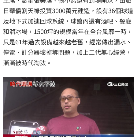
主席、影星張美瑤、張小燕還有到場開球，由旅
日華僑劉天祿投資3000萬元建造，設有36個球道
及地下式加速回球系統，球館內還有酒吧、餐廳
和溜冰場，1500坪的規模當年在全台風靡一時，
只是61年過去設備越來越老舊，經常傳出漏水、
停電、計分器壞掉等問題，加上二代無心經營，
漸漸被時代淘汰。