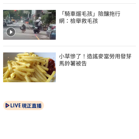
「騎車遛毛孩」險釀拖行　
網：檢舉救毛孩
小草慘了！造謠麥當勞用發芽
馬鈴薯被告
現正直播