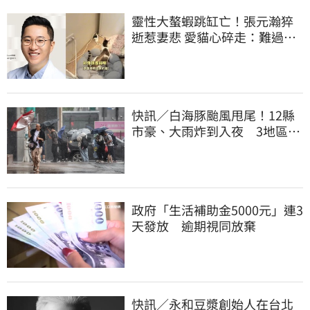
靈性大螯蝦跳缸亡！張元瀚猝
逝惹妻悲 愛貓心碎走：難過不
比我們少
快訊／白海豚颱風甩尾！12縣
市豪、大雨炸到入夜 3地區有
大豪雨
政府「生活補助金5000元」連3
天發放 逾期視同放棄
快訊／永和豆漿創始人在台北