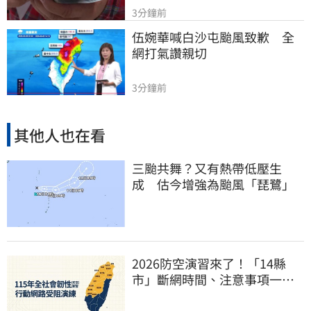
3分鐘前
伍婉華喊白沙屯颱風致歉　全
網打氣讚親切
3分鐘前
其他人也在看
三颱共舞？又有熱帶低壓生
成 估今增強為颱風「琵鷺」
2026防空演習來了！「14縣
市」斷網時間、注意事項一次
看