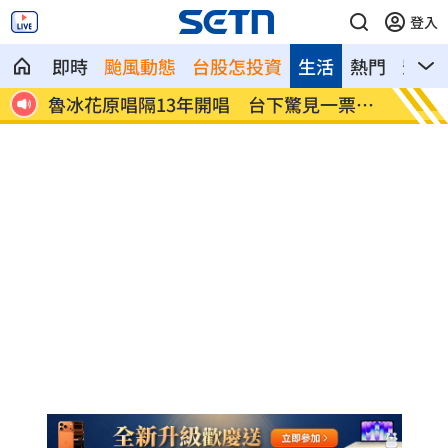
登入
即時
颱風動態
台股怎投資
生活
熱門
影音
摘雙
魯冰花原唱隔13年開唱 台下驚見一票大
長野安
咖
困