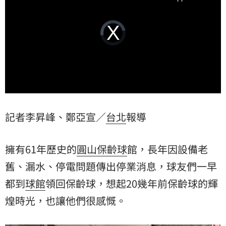
Video
Player
is
loading.
記者李昇峰、鄭亞宣／
台北
報導
擁有61年歷史的
圓山
保齡球
館，長年因設備老
舊、漏水、停電問題傳出停業消息，球友們一早
都到
球館
領回保齡球，想起20幾年前保齡球的輝
煌時光，也讓他們很感慨。