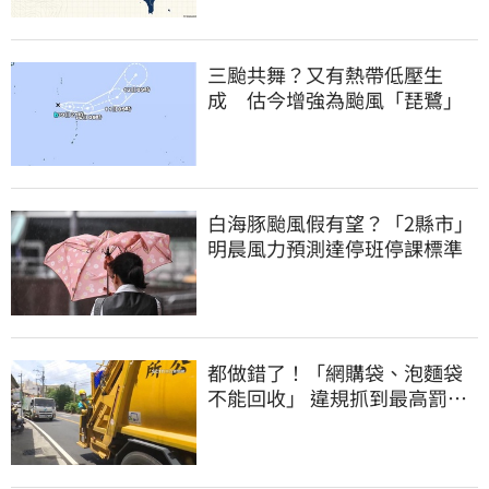
三颱共舞？又有熱帶低壓生
成 估今增強為颱風「琵鷺」
白海豚颱風假有望？「2縣市」
明晨風力預測達停班停課標準
都做錯了！「網購袋、泡麵袋
不能回收」 違規抓到最高罰
6000元