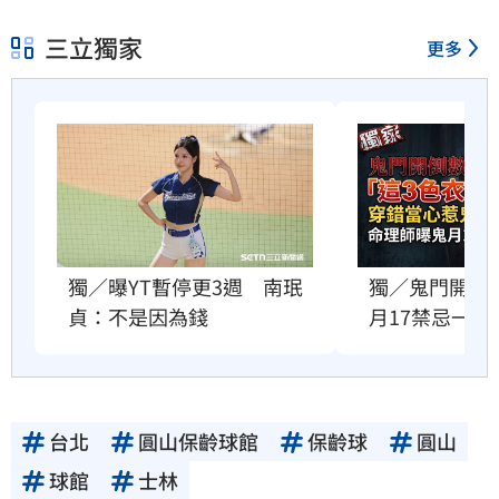
三立獨家
更多
獨／曝YT暫停更3週　南珉
獨／鬼門開當
貞：不是因為錢
月17禁忌一次
台北
圓山保齡球館
保齡球
圓山
球館
士林