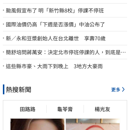
颱風假宣布了 明「新竹縣8校」停課不停班
國際油價仍高「下週是否漲價」中油公布了
新／永和豆漿創始人在台北離世 享壽70歲
簡舒培問蔣萬安：決定北市停班停課的人，到底是台
北市長，還是氣象署？
這些縣市豪、大雨下到晚上 3地方大豪雨
熱搜新聞
更多
田路路
龜苓膏
楊光友