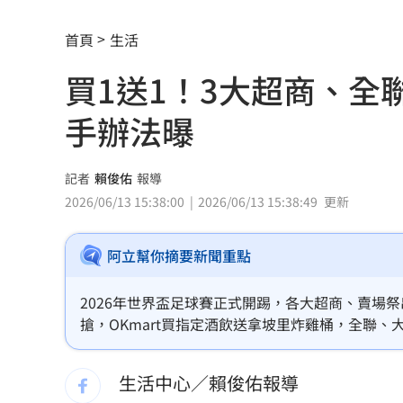
林庭謙加盟戰神 球團街頭狂發3000份
首頁
生活
《蜘蛛人》結婚了！湯姆千黛亞甜炸英
買1送1！3大超商、
林琇琪父親肝癌病逝！錄音室驚現亡父
手辦法曝
小秦漢張海漢逝世享壽68歲！後事低調
小24歲女友學歷遭疑！姜厚任霸氣護愛
記者
賴俊佑
報導
2026/06/13 15:38:00
2026/06/13 15:38:49
更新
肥大叔離世享年46歲 對手丟丟妹悼念
阿立幫你摘要新聞重點
醋男14刀捅肺殺情敵！裹屍棄溝判無期
執法重壓 外送平台還有選擇？
13:00
2026年世界盃足球賽正式開踢，各大超商、賣場祭
搶，OKmart買指定酒飲送拿坡里炸雞桶，全聯
Audi限定福利 帶車迷前進F1新加坡大
指定飲品買1送1。（賴俊佑）
生活中心／賴俊佑報導
有線電視員工「姿勢像休息」竟已死12hr