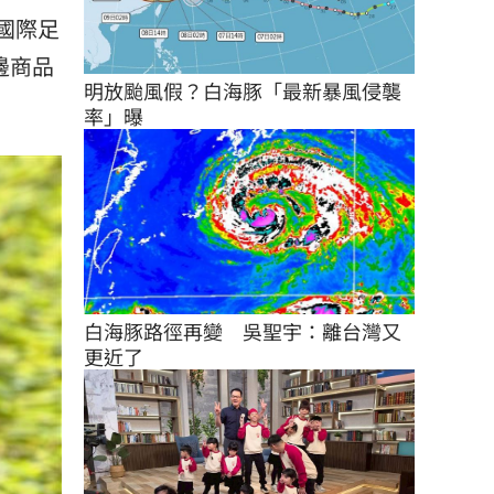
場國際足
邊商品
明放颱風假？白海豚「最新暴風侵襲
率」曝
白海豚路徑再變　吳聖宇：離台灣又
更近了