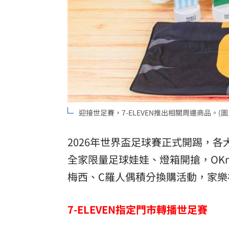
8國球員齊聚高雄 Formosa 7s掀足球
理想混蛋號召粉絲跨海追星吃美食！
18:
迎接世足賽，7-ELEVEN推出相關周邊商品。(圖／
2026年世界盃足球賽正式開踢，各
全家限量足球娃娃、燈箱開搶，OK
梅西、C羅人偶積分換購活動，家樂
7-ELEVEN指定門市轉播世足賽