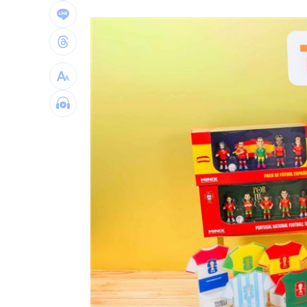
金融族群開趴放紅煙火 這2檔沒被邀請
王凱靈堂開放 「純白燦笑遺照」曝光
內政部貪官收百萬放水 重判3年8月將
曾任中市法扶顧問 女律公益人設取信
台灣彩券開獎直播中
20:31
LIVE三立+24小時直播
15:27
三立iNEWS新聞台線上直播
18:00
台彩父親節推新刮刮樂千萬頭獎超「爸
商場戰國來臨 台中「頂奢大道」逐漸
「拍片人的多重宇宙」職涯論壇9/12登