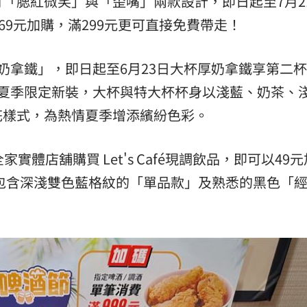
「腮紅微笑」與「歪嘴」兩款設計，即日起至7月2
69元加購，滿299元更可直接免費帶走！
的「厚奶拿鐵」，即日起至6月23日大杯厚奶拿鐵享第二
é也換上夏季限定新裝，大杯與特大杯杯身以淺藍、奶茶、
花樣式，為熱情夏季增添繽紛色彩。
實體店舖購買 Let's Café現調飲品，即可以49
，包含深淺雙色藍格紋的「單品款」及熟悉的黑色「