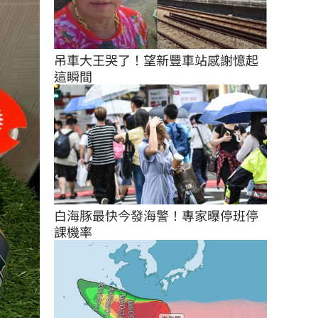
吊車大王哭了！望新豐車站感謝憶起
這瞬間
白海豚最快今發海警！專家曝停班停
課機率