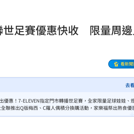
特報
13:21
國
13:13
全聯世足賽優惠快收 限量周邊
味道
13:12
舉辦
13:08
回應
13:08
看新聞
發聲
13:05
去
徒刑
13:03
出優惠！7-ELEVEN指定門市轉播世足賽，全家限量足球娃娃、
、大全聯推出Q版梅西、C羅人偶積分換購活動，家樂福祭出熟食優
賽
13:00
s
12:53