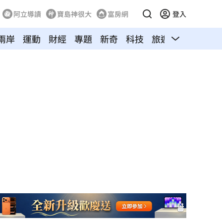
阿立導讀
寶島神很大
富房網
登入
兩岸
運動
財經
專題
新奇
科技
旅遊
汽車
寵物