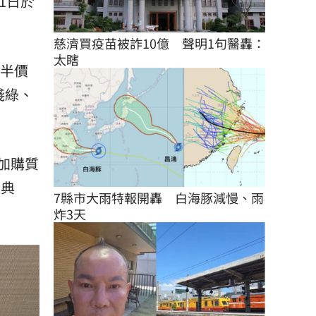
1日於
慈濟買疫苗被詐10億　聲明1句醫轟：
太瞎
杯半價
淺綠、
元加購質
經典
7縣市大雨特報開轟　白海豚減慢、雨
炸3天