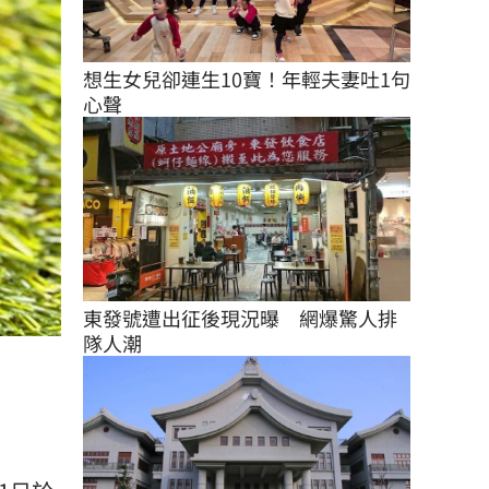
想生女兒卻連生10寶！年輕夫妻吐1句
心聲
東發號遭出征後現況曝　網爆驚人排
隊人潮
）