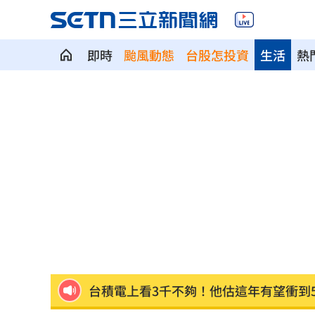
即時
颱風動態
台股怎投資
生活
熱
《百味》王凱驟逝 製作人靈堂悼念殺
亮哲父愛爆發！15年前第一次抱女兒淚
點名「這兩柯」 她：都欠陳時中一個
獨／遭黑「假開店、真選舉」闆娘曝藏
小刀驚傳離婚台玻千金 孫德榮鬆口回
台積電上看3千不夠！他估這年有望衝到