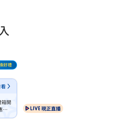
入
換好禮
看看
燈箱開
現正直播
惠和