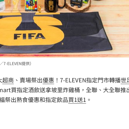
熱潮
10:00
15
7-ELEVEN提供）
大
超商
、賣場祭出
優惠
！7-ELEVEN指定門市轉播
世
mart買指定酒飲送拿坡里炸雞桶，全聯、大全聯推
福祭出熟食優惠和指定飲品
買1送1
。