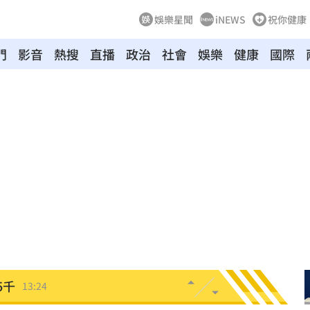
娛樂星聞
iNEWS
祝你健康
門
影音
熱搜
直播
政治
社會
娛樂
健康
國際
青了
13:34
崩
13:33
道歉
13:30
鏡人
13:29
應了
13:26
5千
13:24