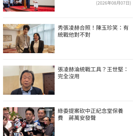
(2026年08月07日)
秀張凌赫合照！陳玉珍笑：有
統戰他對不對
張凌赫淪統戰工具？王世堅：
完全沒用
綠委提案砍中正紀念堂保養
費　蔣萬安發聲