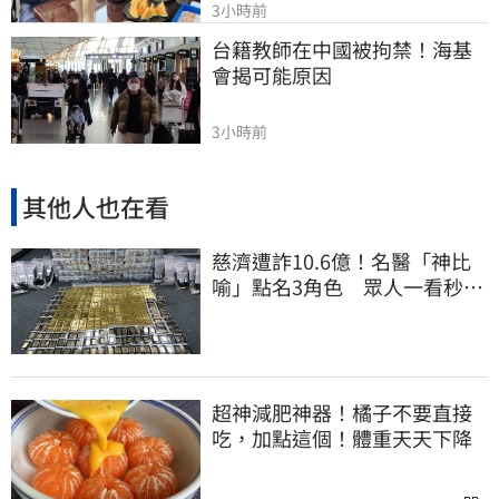
3小時前
台籍教師在中國被拘禁！海基
會揭可能原因
3小時前
其他人也在看
慈濟遭詐10.6億！名醫「神比
喻」點名3角色 眾人一看秒懂
讚：好傳神
超神減肥神器！橘子不要直接
吃，加點這個！體重天天下降