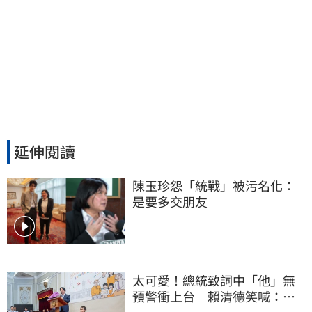
延伸閱讀
陳玉珍怨「統戰」被污名化：
是要多交朋友
太可愛！總統致詞中「他」無
預警衝上台 賴清德笑喊：卸
任再交棒給你