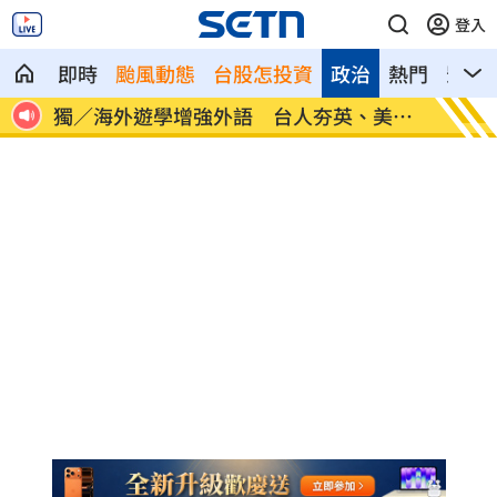
登入
即時
颱風動態
台股怎投資
政治
熱門
影音
30
獨／海外遊學增強外語 台人夯英、美、
長尾獼
加
因