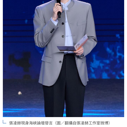
張凌赫現身海峽論壇發言（圖／翻攝自張凌赫工作室微博）