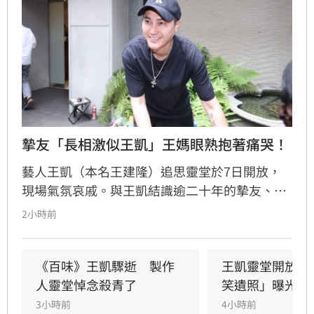
摯友「長相激似王凱」王媽眼熟抱著痛哭！
藝人王凱（本名王建隆）追思靈堂於7日開放，
現場氣氛哀戚。與王凱結識逾二十年的摯友、邱
瓈寬特助Jeff現身協助打點後事。由於兩人外貌
2小時前
神似，王凱母親見到Jeff時悲從中來並相擁落
淚，場面令人鼻酸。得知王凱在台北缺乏親友協
助，演藝圈大姐大邱瓈寬展現義氣，主動承擔治
《百味》王凱驟逝　製作
王凱靈堂開放　
喪事宜並指派Jeff全程留守，陪伴王凱走完人生
人靈堂悼念殺青了
笑遺照」曝光
最後一程。這場深厚的兄弟情誼與邱瓈寬的溫暖
3小時前
4小時前