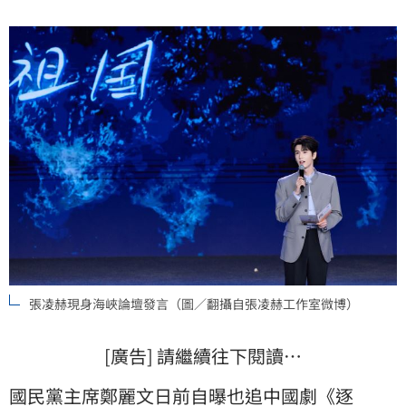
源、血脈相連，有著割不斷的文化根脈」。他也期待
「更多台灣同胞可以跨越海峽，來大陸走一走」。
張凌赫現身海峽論壇發言（圖／翻攝自張凌赫工作室微博）
[廣告] 請繼續往下閱讀…
國民黨
主席
鄭麗文
日前自曝也追中國劇《逐