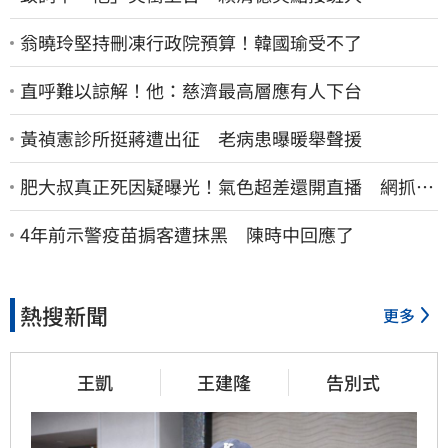
翁曉玲堅持刪凍行政院預算！韓國瑜受不了
直呼難以諒解！他：慈濟最高層應有人下台
黃禎憲診所挺蔣遭出征 老病患曝暖舉聲援
肥大叔真正死因疑曝光！氣色超差還開直播 網抓這
一點超不合理
4年前示警疫苗掮客遭抹黑 陳時中回應了
熱搜新聞
更多
王凱
王建隆
告別式