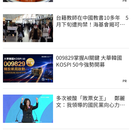
PR
台籍教師在中國教書10多年 5
月下旬遭拘禁！海基會揭可能
原因
009829掌握AI關鍵 大華韓國
KOSPI 50今強勢開募
PR
多次被酸「敗票女王」 鄭麗
文：我領導的國民黨向心力
強、支持度非常高