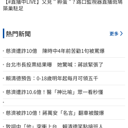
【#直播中LIVE】又見＂孵蛋＂? 路口監視器直播斑鳩
築巢駐足
熱門新聞
更多
慈濟遭詐10億 陳時中4年前苦勸1句被罵爆
台北市長投票結果曝 她驚喊：蔣該緊張了
賴清德預告：0-18歲明年起每月可領五千
慈濟遭詐10.6億！醫「神比喻」眾一看秒懂
慈濟被詐10億！蔣萬安「名言」翻車被酸爆
致詞中「他」突衝上台 賴清德笑點接班人