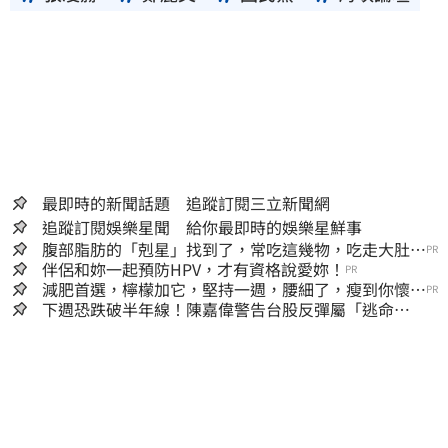
最即時的新聞話題 追蹤訂閱三立新聞網
追蹤訂閱娛樂星聞 給你最即時的娛樂星鮮事
腹部脂肪的「剋星」找到了，常吃這幾物，吃走大肚
PR
囊，瘦出小蠻腰
伴侶和妳一起預防HPV，才有資格說愛妳！
PR
減肥首選，檸檬加它，堅持一週，腰細了，瘦到你懷疑
PR
人生
下週恐跌破半年線！陳嘉偉警告台股反彈屬「逃命
波」：空頭大屠殺剛開始