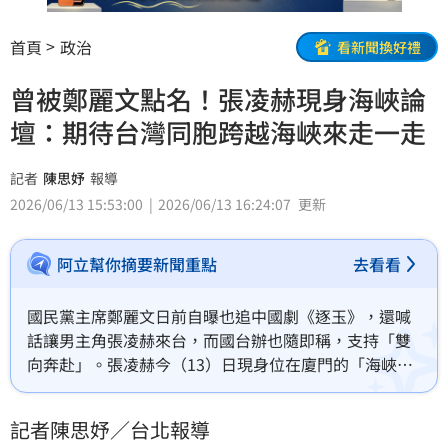
首頁
政治
看新聞換好禮
曾被鄭麗文點名！張凌赫現身海峽論
壇：期待台灣同胞跨越海峽來走一走
記者
陳思妤
報導
2026/06/13 15:53:00
2026/06/13 16:24:07
更新
阿立幫你摘要新聞重點
去看看
國民黨主席鄭麗文日前自曝也追中國劇《逐玉》，還喊
話讓男主角張凌赫來台，而國台辦也隨即稱，支持「雙
向奔赴」。張凌赫今（13）日現身位在廈門的「海峽論
壇」，他表示收到「很多島內朋友的邀請」，非常期待
兩岸影視有更多交流合作。他說，「兩岸創作者本就有
記者陳思妤／台北報導
著相通的審美和共同的語境」，他堅信，「兩岸同根同