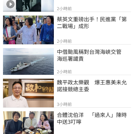
2小時前
蔡英文重磅出手！民進黨「第
二戰場」成形
2小時前
中借颱風稱對台灣海峽交管　
海巡署譴責
2小時前
魏平政太樂觀　爆王惠美未允
諾接競總主委
3小時前
合體沈伯洋　「過來人」陳時
中送3叮嚀