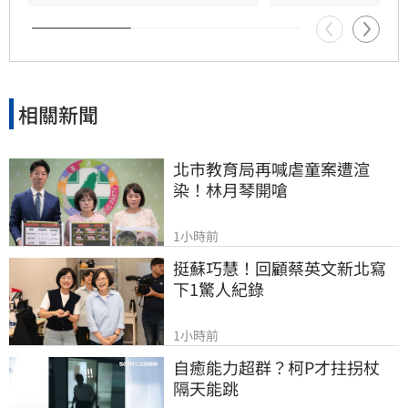
義舉，成為家屬在面臨驟變時最堅強的後盾，各
界也紛紛對這
相關新聞
北市教育局再喊虐童案遭渲
染！林月琴開嗆
1小時前
挺蘇巧慧！回顧蔡英文新北寫
下1驚人紀錄
1小時前
自癒能力超群？柯P才拄拐杖　
隔天能跳