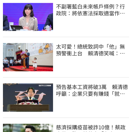
不副署藍白未來帳戶條例？行
政院：將依憲法採取適當作
為 恪守憲政責任
太可愛！總統致詞中「他」無
預警衝上台 賴清德笑喊：卸
任再交棒給你
預告基本工資將破3萬 賴清德
呼籲：企業只要有賺錢「就該
幫員工加薪」
慈濟採購疫苗被詐10億！蔡政