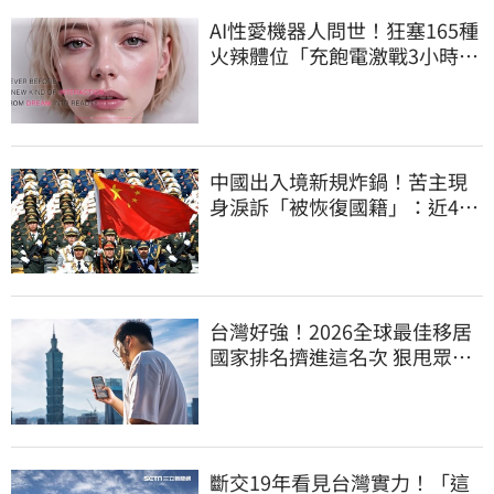
AI性愛機器人問世！狂塞165種
火辣體位「充飽電激戰3小時」
售價曝
中國出入境新規炸鍋！苦主現
身淚訴「被恢復國籍」：近4億
資產權停擺
台灣好強！2026全球最佳移居
國家排名擠進這名次 狠甩眾多
歐美熱門國家
斷交19年看見台灣實力！「這