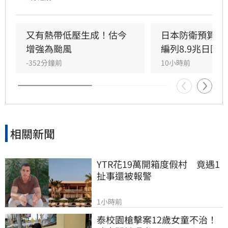
教練派翠克的引薦下，獲邀至日本靜岡Veltex擔
任助理教練。林政語不僅展現追夢決心，更積極
自學日文迎接挑戰，期許能在高強度的日本職籃
又有熱帶低壓生成！估今
日本防衛預算創
中磨練執教能力，成為國際級教練，未來更希望
增強為颱風
編列8.9兆日圓
能將寶貴的海外執教經驗帶回台灣，為本土籃壇
-352分鐘前
10小時前
注入新氣象，實踐深耕籃球的長遠目標。
相關新聞
YTR花19萬開箱度假村　竟遇1
扯事還被報警
1小時前
泰校園槍擊案12歲女童不治！