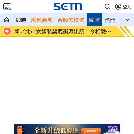
登入
即時
颱風動態
台股怎投資
國際
熱門
影音
拒出
新／北市女袋裝嬰屍衝派出所！今相驗到
詐慈濟
場
人