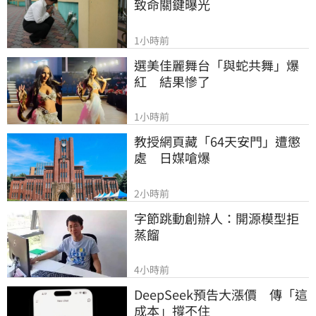
致命關鍵曝光
1小時前
選美佳麗舞台「與蛇共舞」爆
紅　結果慘了
1小時前
教授網頁藏「64天安門」遭懲
處　日媒嗆爆
2小時前
字節跳動創辦人：開源模型拒
蒸餾
4小時前
DeepSeek預告大漲價　傳「這
成本」撐不住