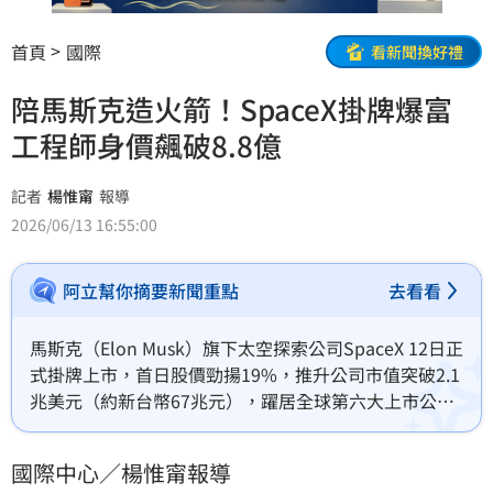
首頁
國際
看新聞換好禮
陪馬斯克造火箭！SpaceX掛牌爆富
工程師身價飆破8.8億
記者
楊惟甯
報導
2026/06/13 16:55:00
阿立幫你摘要新聞重點
去看看
馬斯克（Elon Musk）旗下太空探索公司SpaceX 12日正
式掛牌上市，首日股價勁揚19%，推升公司市值突破2.1
兆美元（約新台幣67兆元），躍居全球第六大上市公
司。這場史詩級IPO不僅讓馬斯克成為全球史上首位身
價突破1兆美元（約新台幣32兆元）的「兆萬富翁」
國際中心／楊惟甯報導
（Trillionaire），也讓大批持有股票的員工身價暴漲。