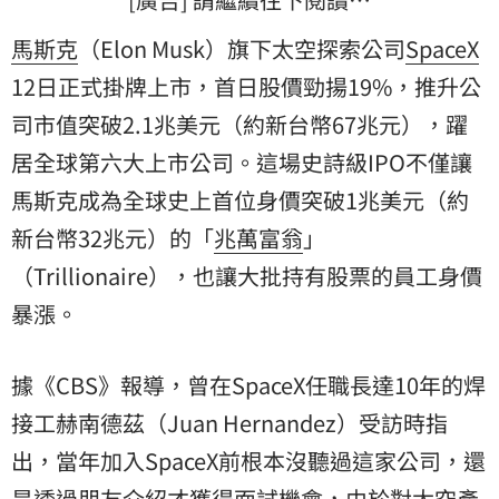
馬斯克
（Elon Musk）旗下太空探索公司
SpaceX
12日正式掛牌上市，首日股價勁揚19%，推升公
司市值突破2.1兆美元（約新台幣67兆元），躍
居全球第六大上市公司。這場史詩級IPO不僅讓
馬斯克成為全球史上首位身價突破1兆美元（約
新台幣32兆元）的「
兆萬富翁
」
（Trillionaire），也讓大批持有股票的員工身價
暴漲。
據《CBS》報導，曾在SpaceX任職長達10年的焊
接工赫南德茲（Juan Hernandez）受訪時指
出，當年加入SpaceX前根本沒聽過這家公司，還
是透過朋友介紹才獲得面試機會，由於對太空產