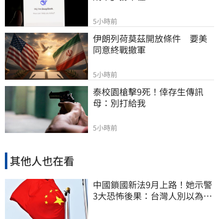
5小時前
伊朗列荷莫茲開放條件　要美
同意終戰撤軍
5小時前
泰校園槍擊9死！倖存生傳訊
母：別打給我
5小時前
其他人也在看
中國鎖國新法9月上路！她示警
3大恐怖後果：台灣人別以為是
隔岸觀火