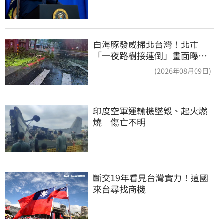
白海豚發威掃北台灣！北市
「一夜路樹接連倒」畫面曝
15米巨樹躺路中央
(2026年08月09日)
印度空軍運輸機墜毀、起火燃
燒　傷亡不明
斷交19年看見台灣實力！這國
來台尋找商機