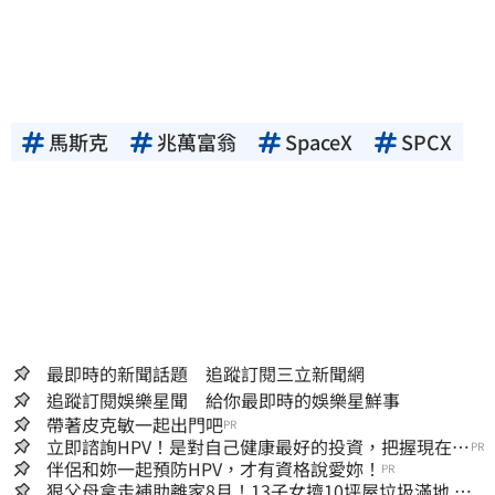
馬斯克
兆萬富翁
SpaceX
SPCX
最即時的新聞話題 追蹤訂閱三立新聞網
追蹤訂閱娛樂星聞 給你最即時的娛樂星鮮事
帶著皮克敏一起出門吧
PR
立即諮詢HPV！是對自己健康最好的投資，把握現在不
PR
嫌晚！
伴侶和妳一起預防HPV，才有資格說愛妳！
PR
狠父母拿走補助離家8月！13子女擠10坪屋垃圾滿地 驚