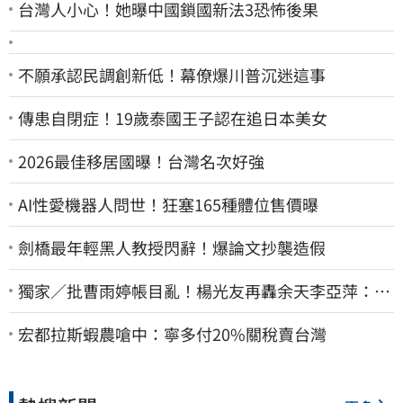
台灣人小心！她曝中國鎖國新法3恐怖後果
不願承認民調創新低！幕僚爆川普沉迷這事
傳患自閉症！19歲泰國王子認在追日本美女
2026最佳移居國曝！台灣名次好強
AI性愛機器人問世！狂塞165種體位售價曝
劍橋最年輕黑人教授閃辭！爆論文抄襲造假
獨家／批曹雨婷帳目亂！楊光友再轟余天李亞萍：他
們工會跟演藝圈沒關
宏都拉斯蝦農嗆中：寧多付20%關稅賣台灣