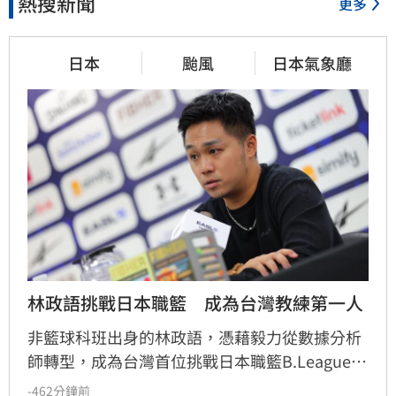
熱搜新聞
更多
日本
颱風
日本氣象廳
林政語挑戰日本職籃　成為台灣教練第一人
非籃球科班出身的林政語，憑藉毅力從數據分析
師轉型，成為台灣首位挑戰日本職籃B.League的
教練。他曾助新北國王奪下兩座冠軍，並在美籍
-462分鐘前