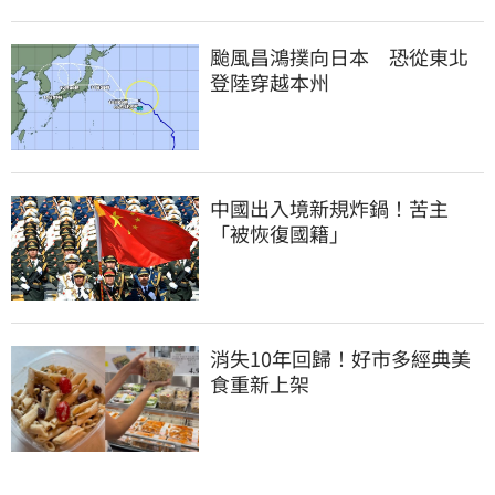
颱風昌鴻撲向日本　恐從東北
登陸穿越本州
中國出入境新規炸鍋！苦主
「被恢復國籍」
消失10年回歸！好市多經典美
食重新上架