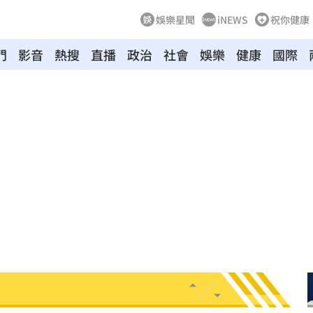
娛樂星聞
iNEWS
祝你健康
門
影音
熱搜
直播
政治
社會
娛樂
健康
國際
:53
報酬
01:45
！
01:20
物
01:17
！
01:03
47