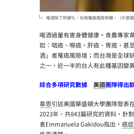
8國球員齊聚高雄 Formosa 7s掀足球
理想混蛋號召粉絲跨海追星吃美食！
18:
喝酒除了肝硬化，也與罹癌風險有關。（示意圖／翻
喝酒過量有害身體健康。食農專家
如：咽癌、喉癌、肝癌、胃癌，甚
酒」者罹癌風險增；而台灣是全球缺
之一，近一半的台人有此種基因變
綜合多項研究數據
美國
團隊得出
韋恩
引述美國華盛頓大學團隊發表在《N
2023年、共843篇研究的資料，針
者Emmanuela Gakidou指出，
癌症