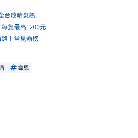
全台放晴炎熱」
每隻最高1200元
灣路上常見霸榜
酒
韋恩