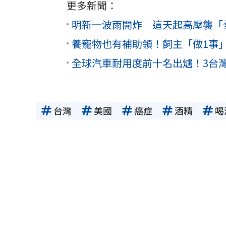
更多新聞：
明新一波雨開炸 這天起高壓襲「
養寵物也有補助領！飼主「做1事」
全球汽車耐用度前十名出爐！3台
台灣
美國
癌症
酒精
喝