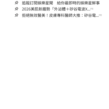
追蹤訂閱娛樂星聞 給你最即時的娛樂星鮮事
2026美肌新趨勢「外泌體＋矽谷電波X...
PR
拒絕無效醫美！皮膚專科醫師大推：矽谷電...
PR