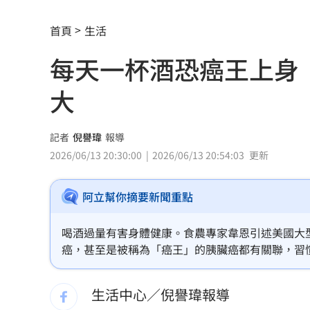
稱龍蝦咬完就吐 爆李世宗要信徒喝精
首頁
生活
樂天女孩淚揭往事 愛意表達障礙遭重
每天一杯酒恐癌王上身
一張百萬太貴！他公開高價股買法：賺3
大
獨／海外遊學增強外語 台人夯英、美
記者
倪譽瑋
報導
長尾獼猴失控狂襲居民！官方追查異常
2026/06/13 20:30:00
2026/06/13 20:54:03
更新
伊波拉失控！專家憂病毒恐已突變
00:23
阿立幫你摘要新聞重點
飲料空盒找嘸地方丟 騎車咬著遭攔查
喝酒過量有害身體健康。食農專家韋恩引述美國大
63歲章小蕙吐露心聲：後悔當年嫁給鍾
癌，甚至是被稱為「癌王」的胰臟癌都有關聯，習慣
助體內代謝酒精）盛行率最高的地區之一，近一半
白海豚颱風擺盪逼近！雨到「這時」才
高。
生活中心／倪譽瑋報導
最遺憾童年記憶空白 禹菡：當年真不