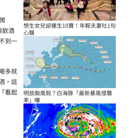
胃
想生女兒卻連生10寶！年輕夫妻吐1句
與飲酒
心聲
不到一
喝多就
酒，這
「看起
明放颱風假？白海豚「最新暴風侵襲
率」曝