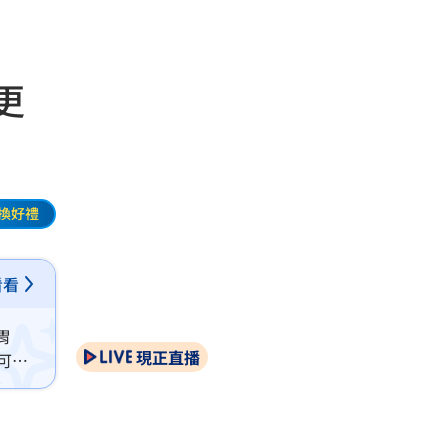
更
換好禮
看看
胃
現正直播
可協
美更