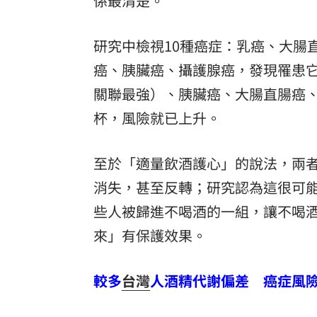
係最清楚。
研究中檢視10種癌症：乳癌、大腸
癌、胰臟癌、攝護腺癌，發現罹患
關聯最強）、胰臟癌、大腸直腸癌
杯，風險就已上升。
至於「適量飲酒護心」的說法，兩
消失，甚至反轉；研究認為這很可
些人被歸進不喝酒的一組，讓不喝
來」有保護效果。
較多
台灣
人酒精代謝偏差 癌症風