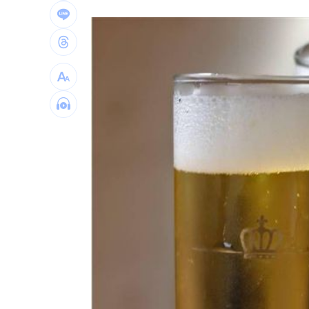
每股配12.8元的它 Ｑ2營收曝光
00:00
連續2場安打！ 林安可掃二壘打貢獻1
歐洲避暑天堂失守！地中海熱到像溫泉
台灣彩券開獎直播中
20:31
LIVE三立+24小時直播
15:27
三立iNEWS新聞台線上直播
18:00
商場戰國來臨 台中「頂奢大道」逐漸
台彩父親節推新刮刮樂千萬頭獎超「爸
「拍片人的多重宇宙」職涯論壇9/12登