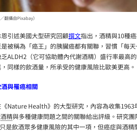
熱潮
10:00
15
攝自Pixabay）
韋恩引述美國大型研究回顧
撰文
指出，酒精與10種癌
至是被稱為「癌王」的胰臟癌都有關聯，習慣「每天
乏ALDH2（它可協助體內代謝酒精）盛行率最高
異，同樣的飲酒量，所承受的健康風險比歐美更高。
飲酒與罹癌相關
ature Health》的大型研究，內容為收集1963
對
酒精
與多種健康問題之間的關聯給出評級。研究團
只是飲酒眾多健康風險的其中一項，但癌症與酒精