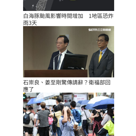
白海豚颱風影響時間增加　1地區恐炸
雨3天
石崇良、姜至剛驚傳請辭？衛福部回
應了