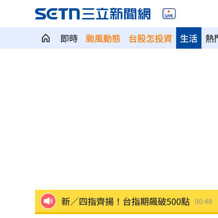
即時
颱風動態
台股怎投資
生活
熱
賓士S500擋浩劫！車主這話暖哭全網
01
台股暴跌誰最能扛 高含金這幾檔繳正
Q2獲利年增221% 愛普*EPS衝4.18元
宏福苑大火調查出爐！菸頭引燃施工雜
定投10年翻逾5倍 這檔吸引存股族卡位
新／四指齊揚！台指期飆破500點
00:48
慈濟遭詐10.6億元！全款拿回解方曝
00: