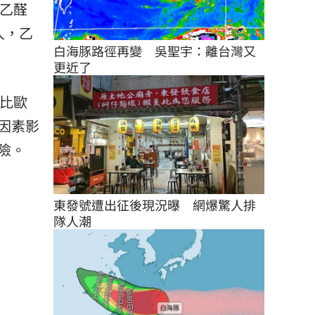
，乙醛
人，乙
白海豚路徑再變　吳聖宇：離台灣又
更近了
險比歐
因素影
險。
東發號遭出征後現況曝　網爆驚人排
隊人潮