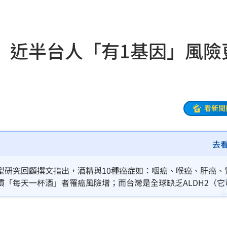
油
00:43
擊
00:41
 近半台人「有1基因」風險
0萬
00:36
、加
00:31
原因
00:26
看新聞
去
槓警
00:23
型研究回顧撰文指出，酒精與10種癌症如：咽癌、喉癌、肝癌、
鎮濤
00:22
「每天一杯酒」者罹癌風險增；而台灣是全球缺乏ALDH2（它
的台人有此種基因變異，同樣的飲酒量，所承受的健康風險比歐
趨緩
00:19
懂事
00:12