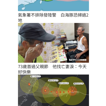
氣象署不排除發陸警　白海豚恐掃過2
地
73歲首過父親節　他找亡妻淚：今天
好快樂