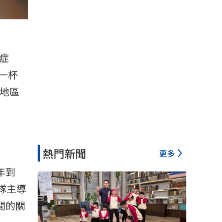
症
一杯
的地區
熱門新聞
更多
年到
隊主導
間的關