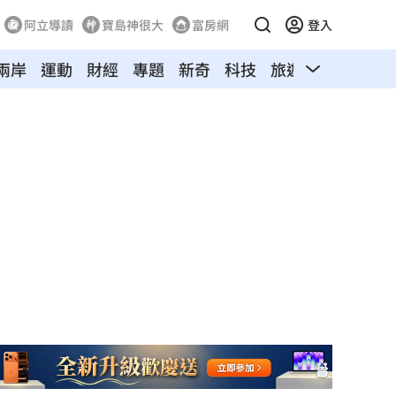
阿立導讀
寶島神很大
富房網
登入
兩岸
運動
財經
專題
新奇
科技
旅遊
汽車
寵物