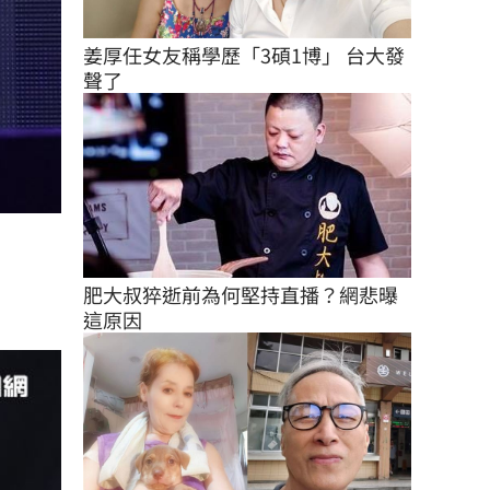
姜厚任女友稱學歷「3碩1博」 台大發
聲了
肥大叔猝逝前為何堅持直播？網悲曝
這原因