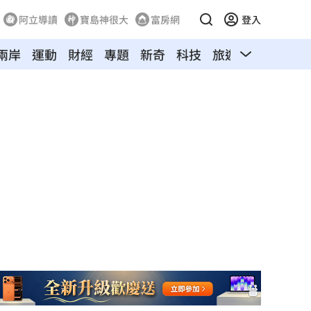
阿立導讀
寶島神很大
富房網
登入
兩岸
運動
財經
專題
新奇
科技
旅遊
汽車
寵物