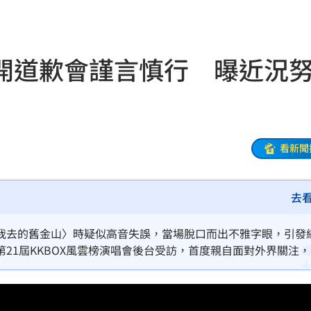
47
開道歉會謹言慎行 曝近況
油
00:43
擊
00:41
0萬
看新聞
00:36
、加
00:31
去
原因
00:26
我去的舊金山〉時疑似高音失誤，當場脫口而出不雅字眼，引發
21屆KKBOX風雲榜演唱會後台受訪，首度親自面對外界關注
加謹言慎行，「像是我現在此時此刻，都是官方講話，以後都是
槓警
00:23