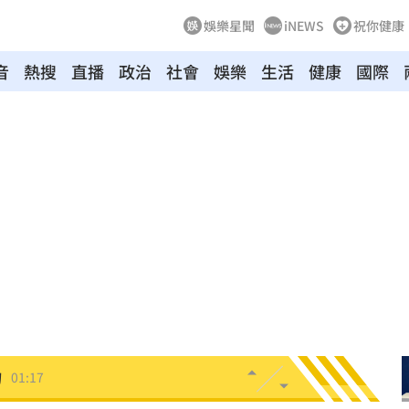
04:17
娛樂星聞
iNEWS
祝你健康
04:04
音
熱搜
直播
政治
社會
娛樂
生活
健康
國際
拉鋸
03:10
分
03:08
創高
03:06
:53
報酬
01:45
！
01:20
物
01:17
！
01:03