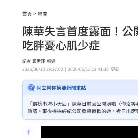
新／四指齊揚！台指期飆破500點
00:48
首頁
星聞
慈濟遭詐10.6億元！全款拿回解方曝
00:
陳華失言首度露面！公
稱龍蝦咬完就吐 爆李世宗要信徒喝精
吃胖憂心肌少症
樂天女孩淚揭往事 愛意表達障礙遭重
記者
鄭尹翔
報導
一張百萬太貴！他公開高價股買法：賺3
2026/06/13 19:27:00
2026/06/13 23:41:38
更新
獨／海外遊學增強外語 台人夯英、美
阿立幫你摘要新聞重點
長尾獼猴失控狂襲居民！官方追查異常
「霸榜串流小天后」陳華日前因公開演唱〈你沒等
伊波拉失控！專家憂病毒恐已突變
00:23
熱議。事後透過經紀公司發聲道歉的她，近日出席第
再次表達歉意，也坦言經過這次事件後，未來會更
飲料空盒找嘸地方丟 騎車咬著遭攔查
方、禮貌回覆。」
台灣彩券開獎直播中
20:31