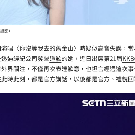
攝影）
開演唱〈你沒等我去的舊金山〉時疑似高音失誤，當
後透過經紀公司發聲
道歉
的她，近日出席第21屆
KKB
對外界關注，不僅再次表達歉意，也坦言經過這次事
在此時此刻，都是官方講話，以後都是官方、禮貌回