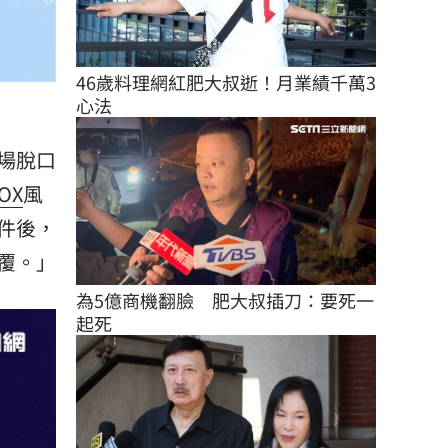
46歲料理網紅肥大叔逝！月業績千萬3
心法
場脫口
OX
風
件後，
覆。」
為5億商機翻臉　肥大叔插刀：要死一
起死