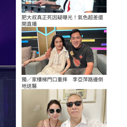
肥大叔真正死因疑曝光！氣色超差還
開直播
獨／家樓梯門口重摔　李亞萍路邊倒
地送醫