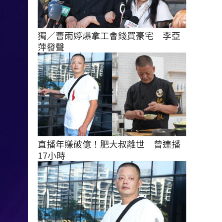
獨／曹雨婷爆拿工會錢買豪宅　李亞
萍發聲
直播年賺破億！肥大叔離世　曾連播
17小時