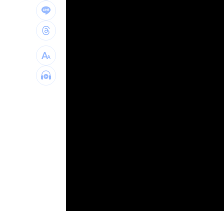
LIVE三立+24小時直播
15:27
三立iNEWS新聞台線上直播
18:00
台彩父親節推新刮刮樂千萬頭獎超「爸
商場戰國來臨 台中「頂奢大道」逐漸
「拍片人的多重宇宙」職涯論壇9/12登
8國球員齊聚高雄 Formosa 7s掀足球
理想混蛋號召粉絲跨海追星吃美食！
18:
Loaded
:
Unmute
0%