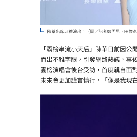
陳華出席典禮演出。（圖／記者鄭孟晃、田俊彥
「霸榜串流小天后」
陳華
日前因公
而出不雅字眼，引發網路熱議。事
雲榜演唱會後台受訪，首度親自面
未來會更加謹言慎行，「像是我現