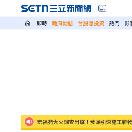
爆掛表妹當小三！表姊擅貼IG下場慘了
半導體與綠能雙箭頭！ 「它」霸氣狂賺
即時
颱風動態
台股怎投資
熱門
影
華許9月升息？ING：匯市在他與戰爭間
老後離婚財產怎麼分？ 丈夫退休金拒
「這餐飲集團」擺脫陰霾！上半年營收
賓士S500擋浩劫！車主這話暖哭全網
01
台股暴跌誰最能扛 高含金這幾檔繳正
Q2獲利年增221% 愛普*EPS衝4.18元
宏福苑大火調查出爐！菸頭引燃施工雜
定投10年翻逾5倍 這檔吸引存股族卡位