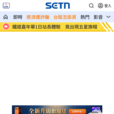
登入
即時
慈濟遭詐騙
台股怎投資
熱門
影音
熱
星旗帽
炎亞綸眼睛全白超驚悚 蔡淑臻瘋魔畫面
林萱瑜
曝