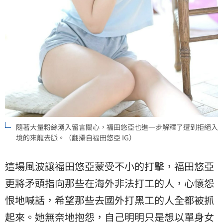
隨著大量粉絲湧入留言關心，福田悠亞也進一步解釋了遭到拒絕入
境的來龍去脈。（翻攝自福田悠亞 IG）
這場風波讓福田悠亞蒙受不小的打擊，福田悠亞
更將矛頭指向那些在海外非法打工的人，心懷怨
恨地喊話，希望那些去國外打黑工的人全都被抓
起來。她無奈地抱怨，自己明明只是想以單身女