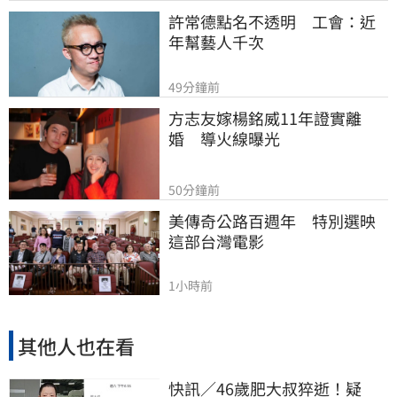
許常德點名不透明　工會：近
年幫藝人千次
49分鐘前
方志友嫁楊銘威11年證實離
婚　導火線曝光
50分鐘前
美傳奇公路百週年　特別選映
這部台灣電影
1小時前
其他人也在看
快訊／46歲肥大叔猝逝！疑