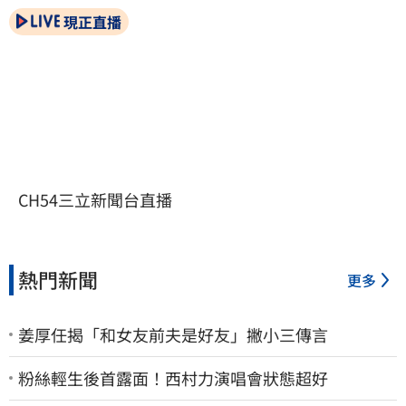
現正直播
CH54三立新聞台直播
熱門新聞
更多
姜厚任揭「和女友前夫是好友」撇小三傳言
粉絲輕生後首露面！西村力演唱會狀態超好