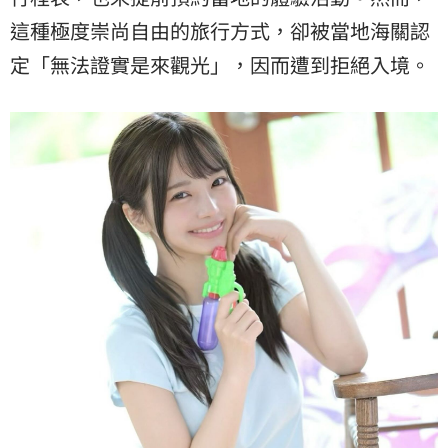
這種極度崇尚自由的旅行方式，卻被當地海關認
定「無法證實是來觀光」，因而遭到拒絕入境。