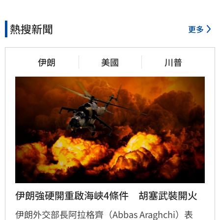
熱搜新聞
更多
伊朗
美國
川普
伊朗強硬開重啟海峽4條件　胡塞武裝開火
伊朗外交部長阿拉格齊（Abbas Araghchi）表