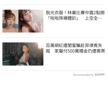
脫光衣服！林襄比賽中露2點開
「啦啦隊裸體趴」 上空全裸
被看光光
百萬網紅遭閨蜜騙赴菲律賓失
蹤 家屬付500萬贖金仍遭撕票
Recommended by