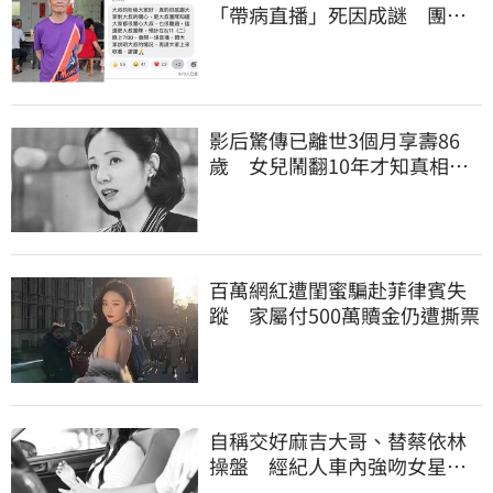
「帶病直播」死因成謎 團隊
「證實1事」發聲
影后驚傳已離世3個月享壽86
歲 女兒鬧翻10年才知真相
死訊晚4月才曝光
百萬網紅遭閨蜜騙赴菲律賓失
蹤 家屬付500萬贖金仍遭撕票
自稱交好麻吉大哥、替蔡依林
操盤 經紀人車內強吻女星挨
告！栽在錄音檔