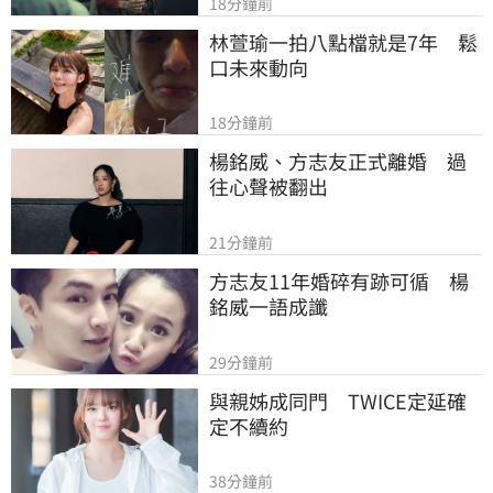
18分鐘前
林萱瑜一拍八點檔就是7年　鬆
口未來動向
18分鐘前
楊銘威、方志友正式離婚　過
往心聲被翻出
21分鐘前
方志友11年婚碎有跡可循　楊
銘威一語成讖
29分鐘前
與親姊成同門　TWICE定延確
定不續約
38分鐘前