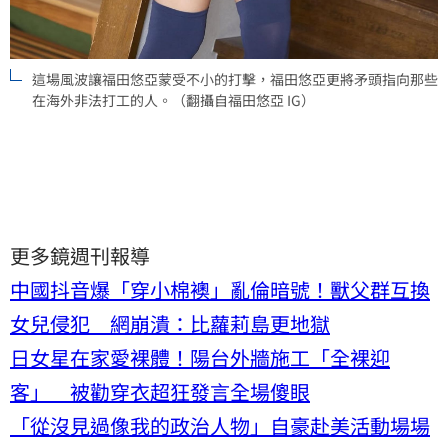
這場風波讓福田悠亞蒙受不小的打擊，福田悠亞更將矛頭指向那些
在海外非法打工的人。（翻攝自福田悠亞 IG）
更多鏡週刊報導
中國抖音爆「穿小棉襖」亂倫暗號！獸父群互換
女兒侵犯 網崩潰：比蘿莉島更地獄
日女星在家愛裸體！陽台外牆施工「全裸迎
客」 被勸穿衣超狂發言全場傻眼
「從沒見過像我的政治人物」自豪赴美活動場場