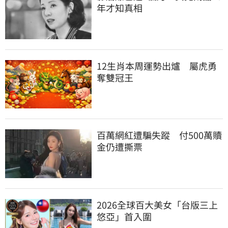
年才知真相
12生肖本周運勢出爐　屬虎勇
奪雙冠王
百萬網紅遭騙失蹤　付500萬贖
金仍遭撕票
2026全球百大美女「台版三上
悠亞」首入圍