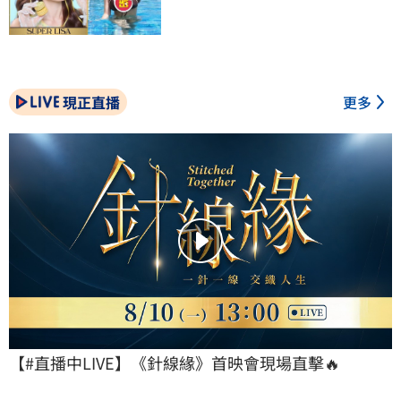
現正直播
更多
【#直播中LIVE】《針線緣》首映會現場直擊🔥