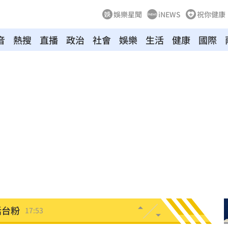
娛樂星聞
iNEWS
祝你健康
音
熱搜
直播
政治
社會
娛樂
生活
健康
國際
力
18:00
雄厚
18:00
罪刑
17:57
扣
17:54
17:53
話台粉
17:53