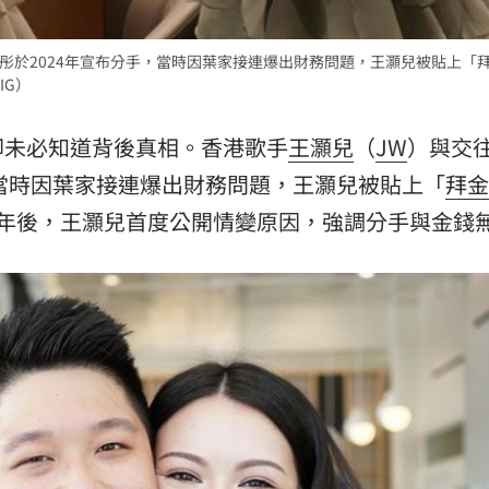
:00
彤於2024年宣布分手，當時因葉家接連爆出財務問題，王灝兒被貼上「
IG）
11:00
卻未必知道背後真相。香港歌手
王灝兒
（
JW
）與交往
，當時因葉家接連爆出財務問題，王灝兒被貼上「
拜金
2年後，王灝兒首度公開情變原因，強調分手與金錢