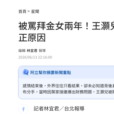
股民心碎！外資狠殺7金融「這檔最慘」
首頁
星聞
割頸受害少年名公開！家屬捐500萬獎學
被罵拜金女兩年！王灝
老婦遭看護餵食「加熱狗糧」 慘冤死
正原因
夏莉絲幼兒園爆餵孩童「發黑食材」照
新／大雷雨開炸5地！15縣市豪大雨特報
編輯
林宜君
報導
2026/06/13 22:16:00
工作太忙上腹痛沒食慾 竟罹癌王4期轉
阿立幫你摘要新聞重點
川湖賺逾11股本！ 逆勢衝上萬金
17:33
白海豚攪局！離島船班最新異動一次看
感情結束後，外界往往只看結果，卻未必知道背後真
布分手，當時因葉家接連爆出財務問題，王灝兒被
台南人最愛壽司排行榜曝光：6款都是它
公開情變原因，強調分手與金錢無關。林宜君
記者林宜君／台北報導
SanDisk財報亮眼卻崩跌 3大原因一次