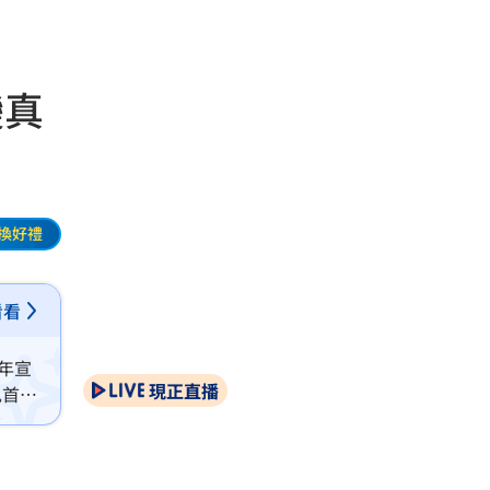
變真
換好禮
看看
年宣
現正直播
兒首度