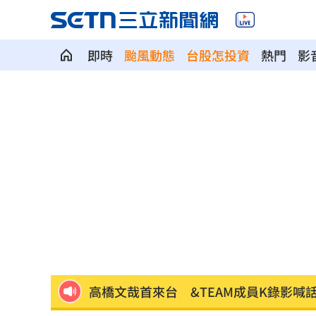
即時
颱風動態
台股怎投資
熱門
影
關節危機！醫籲完整配方才有關鍵守護
明星女律詐慈濟10.6億元！被揭：家底
反制跨國鎮壓 學者：在地協力應提高
驚傳弊案！60名銀行員涉嫌收受百萬回
中國國台辦推台青e家涉統戰 下場曝光
高橋文哉首來台 &TEAM成員K錄影喊