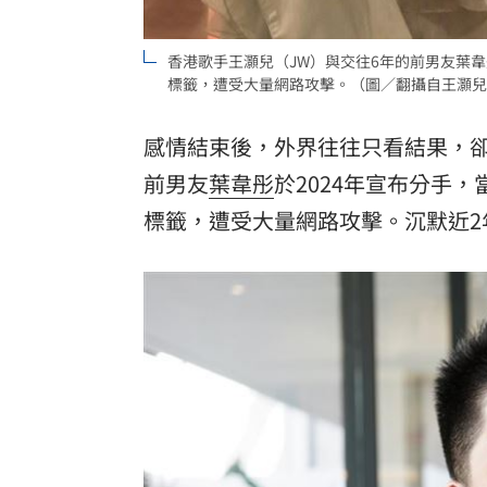
罕病博士彭士齊 輪椅上的生命覺醒！
11
香港歌手王灝兒（JW）與交往6年的前男友葉韋
標籤，遭受大量網路攻擊。（圖／翻攝自王灝兒
酷澎「爸氣父親節」國際官方品牌齊聚
感情結束後，外界往往只看結果，
前男友
葉韋彤
於2024年宣布分手
標籤，遭受大量網路攻擊。沉默近