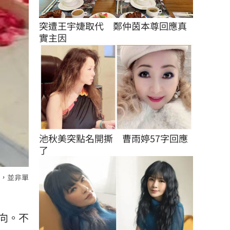
突遭王宇婕取代　鄭仲茵本尊回應真
實主因
池秋美突點名開撕　曹雨婷57字回應
了
，並非單
向。不