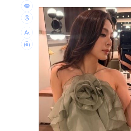
夏莉絲遭爆餵幼童過期食品 沈伯洋說
緯創股利二度順延！證期局：將查疏失
學者扯偽造監委自傳 總統府打臉了
17:
疑俄影子油輪阿曼外海漏油 油污威脅
台灣彩券開獎直播中
20:31
LIVE三立+24小時直播
15:27
三立iNEWS新聞台線上直播
18:00
市場到酒場料理！可果美蕃茄醬創無限
父親節送會拉筋的按摩椅 爸爸「筋歡喜
油品食安事件引關注 挑選保健食品要注