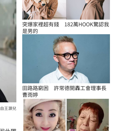
突爆家裡超有錢　182萬HOOK驚認我
是男的
田路路窮困　許常德開轟工會理事長
曹雨婷
自王灝兒