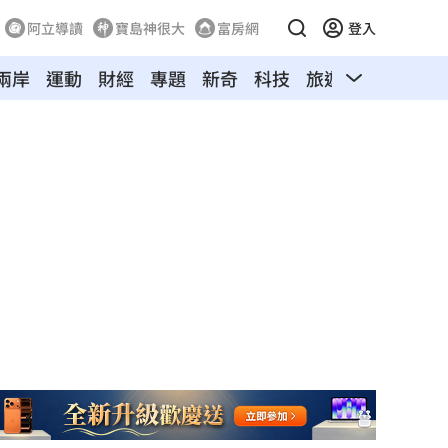
阿立導讀
寶島神很大
富房網
登入
兩岸
運動
財經
專題
新奇
科技
旅遊
汽車
寵物