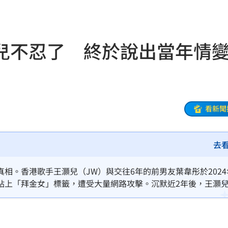
17:46
金
17:45
兒不忍了 終於說出當年情
家中
17:44
片曝
17:40
17:39
看新聞
移
17:36
去
17:29
相。香港歌手王灝兒（JW）與交往6年的前男友葉韋彤於2024
貼上「拜金女」標籤，遭受大量網路攻擊。沉默近2年後，王灝
！
17:27
看懂
17:27