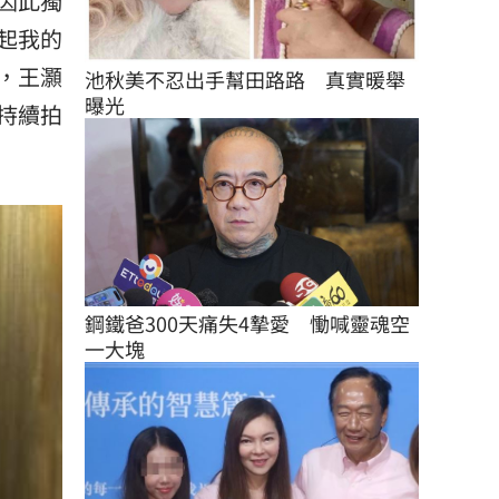
因此獨
起我的
，王灝
池秋美不忍出手幫田路路　真實暖舉
曝光
持續拍
鋼鐵爸300天痛失4摯愛　慟喊靈魂空
一大塊