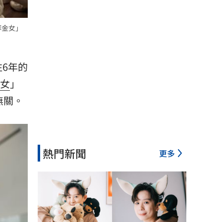
拜金女」
6年的
女
」
無關。
熱門新聞
更多