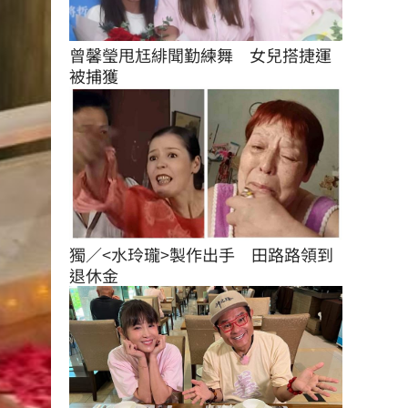
曾馨瑩甩尪緋聞勤練舞　女兒搭捷運
被捕獲
獨／<水玲瓏>製作出手　田路路領到
退休金