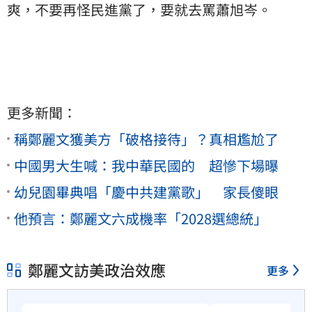
爽，不要再怪民進黨了，要就去罵蕭旭岑。
更多新聞：
稱鄭麗文獲美方「破格接待」？真相尷尬了
中國男大生喊：我中華民國的 超慘下場曝
幼兒園畢典唱「慶中共建黨歌」 家長傻眼
他預言：鄭麗文六成機率「2028選總統」
鄭麗文訪美政治效應
更多