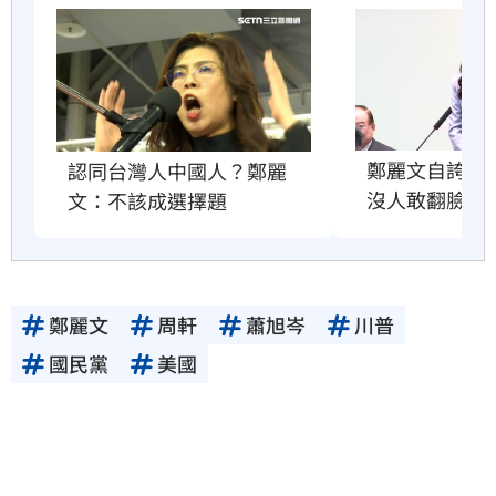
鄭麗文自誇很
認同台灣人中國人？鄭麗
沒人敢翻臉原
文：不該成選擇題
鄭麗文
周軒
蕭旭岑
川普
國民黨
美國