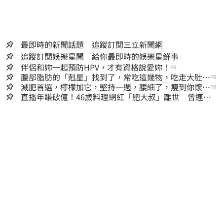
最即時的新聞話題 追蹤訂閱三立新聞網
追蹤訂閱娛樂星聞 給你最即時的娛樂星鮮事
伴侶和妳一起預防HPV，才有資格說愛妳！
PR
腹部脂肪的「剋星」找到了，常吃這幾物，吃走大肚
PR
囊，瘦出小蠻腰
減肥首選，檸檬加它，堅持一週，腰細了，瘦到你懷疑
PR
人生
直播年賺破億！46歲料理網紅「肥大叔」離世 曾連播
17小時辛酸面曝