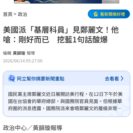
首頁
政治
看新聞換好禮
美國派「基層科員」見鄭麗文！他
嗆：剛好而已 挖藍1句話酸爆
編輯
黃韻璇
報導
2026/06/14 05:27:00
阿立幫你摘要新聞重點
去看看
國民黨主席鄭麗文近日展開訪美行程，在12日下午於美
國在台協會的華府總部，與國務院官員見面。但根據華
府圈的消息透露，國務院派來會晤鄭麗文的層級非常罕
見，比慣例的副助卿連降三級。政治工作者周軒就直言
是「剛好而已」，更挖出此前國民黨副主席蕭旭岑的言
政治中心／黃韻璇報導
論，酸爆鄭麗文。