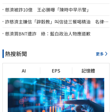
慈濟被詐10億 王必勝曝「陳時中早示警」
詐慈濟主嫌信「辟穀教」叫信徒三餐喝精油 名律乾
女兒卻吃鮑魚喝紅酒
慈濟買BNT遭詐 綠：藍白政治人物應道歉
熱搜新聞
更多
AI
EPS
記憶體