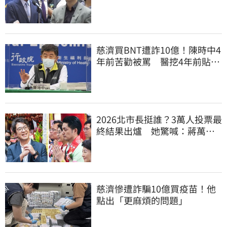
的「他們」
慈濟買BNT遭詐10億！陳時中4
年前苦勸被罵 醫挖4年前貼
文：藍白全翻車
2026北市長挺誰？3萬人投票最
終結果出爐 她驚喊：蔣萬安
真該緊張了
慈濟慘遭詐騙10億買疫苗！他
點出「更麻煩的問題」