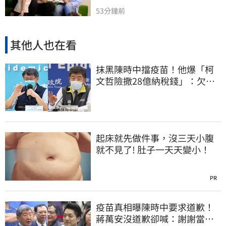
53分鐘前
其他人也在看
抹黑陳時中擋疫苗！他爆「柯
文哲險撒28億納稅錢」：欠台
灣人一個道歉
起床就先做件事，沒三天小腹
就不見了! 肚子一天天變小！
PR
疫苗真相曝陳時中要求道歉！
蔣萬安沒道歉卻喊：謝謝當時