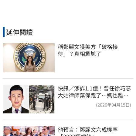
延伸閱讀
稱鄭麗文獲美方「破格接
待」？真相尷尬了
快訊／涉詐1.1億！曾任徐巧芯
大姑律師棄保跑了…媽也離
境 桃檢發通緝
(2026年04月15日)
他預言：鄭麗文六成機率