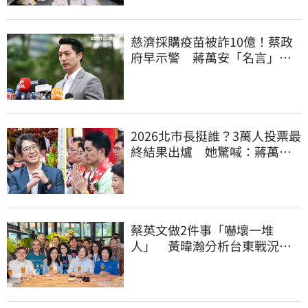
慈濟採購疫苗被詐10億！蔡政
府早示警 蔣萬安「名言」翻
車被酸爆
2026北市長挺誰？3萬人投票最
終結果出爐 她驚喊：蔣萬安
真該緊張了
蔡英文做2件事「嚇壞一堆
人」 黃暐瀚分析台東戰況：
變成五五波