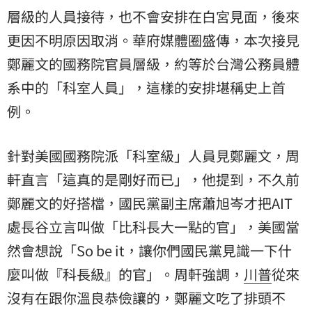
層級的人員接待，也不會安排在白宮見面，後來
更因不明原因取消。華府媒體圈盛傳，本次接見
鄭麗文的國務院官員層級，約等於台灣公務員體
系中的「科室人員」，這樣的安排堪稱史上首
例。
針對美國國務院派「科室級」人員見鄭麗文，周
軒直言「這真的是剛好而已」，他提到，不久前
鄭麗文的好搭檔，國民黨副主席蕭旭岑才把AIT
處長谷立言叫做「比科長大一點的官」，美國當
然會想說「So be it，讓你們國民黨見識一下什
麼叫做『科長級』的官」。周軒強調，
川普
從來
沒有在跟你溫良恭儉讓的，鄭麗文吃了排頭不