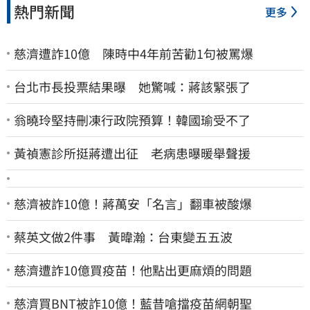
熱門新聞
更多
慈濟遭詐10億 陳時中4年前苦勸1句被罵爆
台北市長投票結果曝 她驚喊：蔣該緊張了
翁曉玲堅持刪凍行政院預算！韓國瑜受不了
黃禎憲診所挺蔣遭出征 老病患曝暖舉聲援
慈濟被詐10億！蔣萬安「名言」翻車被酸爆
蔡英文做2件事 黃暐瀚：台東變五五波
慈濟遭詐10億買疫苗！他點出更麻煩的問題
慈濟買BNT被詐10億！藍昔嗆擋疫苗網朝聖