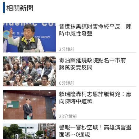
相關新聞
昔遭抹黑謀財害命終平反　陳
時中感性發聲
3分鐘前
毒油案延燒政院點名中市府　
蔣萬安竟反問
6分鐘前
賴瑞隆轟柯志恩詐騙幫兇：應
向陳時中道歉
28分鐘前
警報一響秒空城！高雄演習畫
面曝…0違規