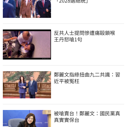
「2028選總統」
反共人士提問慘遭痛毆鎖喉　
王丹怒嗆1句
鄭麗文指綠扭曲九二共識：習
近平被冤枉
被嗆賣台！鄭麗文：國民黨真
真實實保台