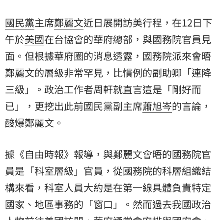
國民黨
主席
鄭麗文
近日展開訪美行程，在12日下
午於
美國
在台協會的華府總部，與國務院官員見
面。但根據華府圈的消息透露，國務院派來會晤
鄭麗文的層級非常罕見，比慣例的副助卿「連降
三級」。政治工作者
周軒
就直言這是「剛好而
已」，更挖出此前國民黨副主席
蕭旭岑
的言論，
酸爆鄭麗文。
據《自由時報》報導，與鄭麗文會晤的國務院官
員是「科室層級」官員，從國務院的科層組織結
構來看，科室人員大約是在第一線具體負責特定
國家、地區事務的「窗口」。然而過去我國政治