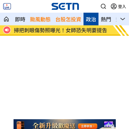
登入
即時
颱風動態
台股怎投資
政治
熱門
影音
降價
掃把刺眼傷勢照曝光！女師恐失明要提告
新北國
性