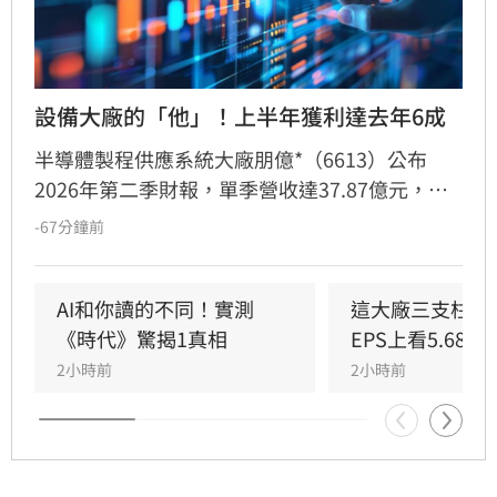
設備大廠的「他」！上半年獲利達去年6成
半導體製程供應系統大廠朋億*（6613）公布
2026年第二季財報，單季營收達37.87億元，年
增85.31%，創下歷史新高。上半年累計EPS達
-67分鐘前
8.51元，獲利已達去年全年六成。受惠於AI驅動
半導體設備擴張週期，加上先進封裝與記憶體需
求暢旺，帶動化學品供應系統與自動化控制業務
AI和你讀的不同！實測
這大廠三支柱到
強勁成長。朋億*透過台灣、中國及東南亞的跨國
《時代》驚揭1真相
EPS上看5.68元
佈局，彈性調配資源以滿足全球產能重組需求。
2小時前
2小時前
展望後市，在AI投資熱潮支撐下，公司對第三季
營運抱持審慎樂觀，目標持續擴大營運規模，在
半導體產業擴產黃金期再創佳績。