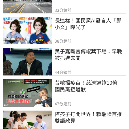
33分鐘前
長這樣！國民黨AI發言人「鄭
小文」曝光了
38分鐘前
吳子嘉斷言傅崐萁下場：早晚
被抓進去關
44分鐘前
昔嗆擋疫苗！慈濟遭詐10億　
國民黨拒道歉
47分鐘前
陪孩子打開世界！賴瑞隆首推
雙語政見