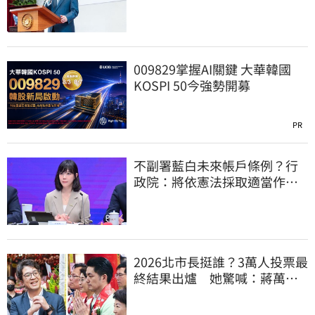
時不生更待何時
009829掌握AI關鍵 大華韓國
KOSPI 50今強勢開募
PR
不副署藍白未來帳戶條例？行
政院：將依憲法採取適當作
為 恪守憲政責任
2026北市長挺誰？3萬人投票最
終結果出爐 她驚喊：蔣萬安
真該緊張了