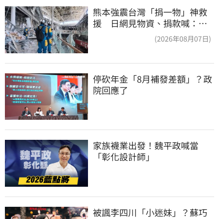
熊本強震台灣「捐一物」神救
援 日網見物資、捐款喊：給
台灣統治算了
(2026年08月07日)
停砍年金「8月補發差額」？政
院回應了
家族襪業出發！魏平政喊當
「彰化設計師」
被諷李四川「小迷妹」？蘇巧