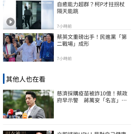
自癒能力超群？柯P才拄拐杖　
隔天能跳
7小時前
蔡英文重磅出手！民進黨「第
二戰場」成形
7小時前
其他人也在看
慈濟採購疫苗被詐10億！蔡政
府早示警 蔣萬安「名言」翻
車被酸爆
立即諮詢HPV！是對自己健康