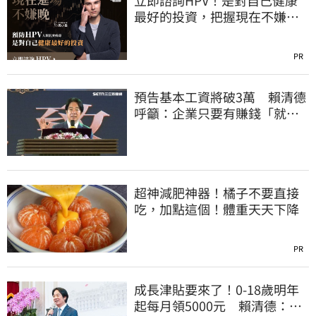
最好的投資，把握現在不嫌
晚！
PR
預告基本工資將破3萬 賴清德
呼籲：企業只要有賺錢「就該
幫員工加薪」
超神減肥神器！橘子不要直接
吃，加點這個！體重天天下降
PR
成長津貼要來了！0-18歲明年
起每月領5000元 賴清德：此