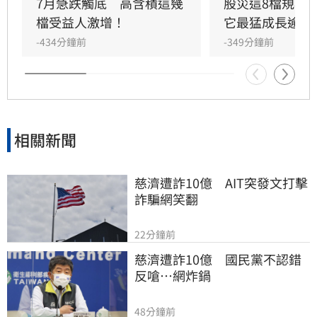
19.13%，居市場之冠，主動野村臺灣優選與中信
7月急跌觸底　高含積這幾
股災這8檔規模
小資高價30漲幅亦突破18%。法人分析，儘管大
檔受益人激增！
它最猛成長逾10
盤震盪，但透過靈活的選股策略與資金輪動，相
-434分鐘前
-349分鐘前
關標的展現出強大的抗跌追漲能力。展望後市，
分析師認為AI長線結構未變，台廠供應鏈動能依
然穩健，建議投資人採取分散佈局策略，適度控
管半導體產業集中度，並透過不配息ETF鎖定長
期成長，以穩健心態應對市場波動，追求時間帶
相關新聞
來的複利效益。
慈濟遭詐10億　AIT突發文打擊
詐騙網笑翻
22分鐘前
慈濟遭詐10億　國民黨不認錯
反嗆⋯網炸鍋
48分鐘前