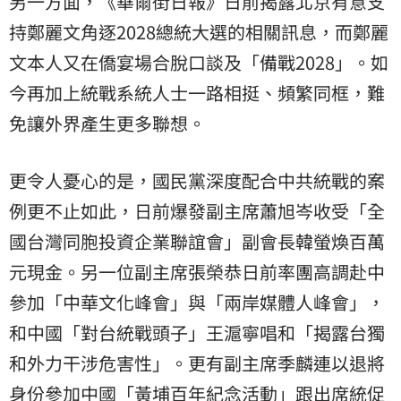
另一方面，《華爾街日報》日前揭露北京有意支
持鄭麗文角逐2028總統大選的相關訊息，而鄭麗
文本人又在僑宴場合脫口談及「備戰2028」。如
今再加上統戰系統人士一路相挺、頻繁同框，難
免讓外界產生更多聯想。
更令人憂心的是，國民黨深度配合中共統戰的案
例更不止如此，日前爆發副主席蕭旭岑收受「全
國台灣同胞投資企業聯誼會」副會長韓螢煥百萬
元現金。另一位副主席張榮恭日前率團高調赴中
參加「中華文化峰會」與「兩岸媒體人峰會」，
和中國「對台統戰頭子」王滬寧唱和「揭露台獨
和外力干涉危害性」。更有副主席季麟連以退將
身份參加中國「黃埔百年紀念活動」跟出席統促