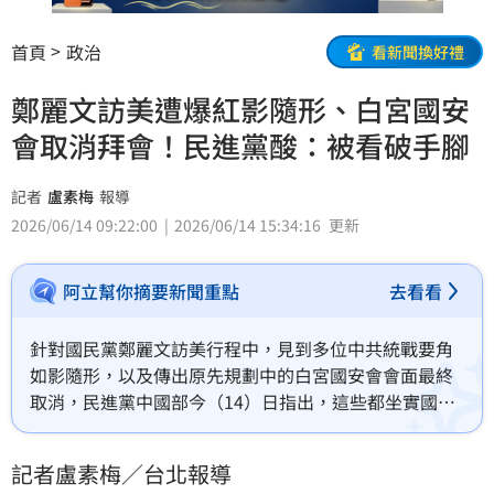
首頁
政治
看新聞換好禮
鄭麗文訪美遭爆紅影隨形、白宮國安
會取消拜會！民進黨酸：被看破手腳
記者
盧素梅
報導
2026/06/14 09:22:00
2026/06/14 15:34:16
更新
阿立幫你摘要新聞重點
去看看
針對國民黨鄭麗文訪美行程中，見到多位中共統戰要角
如影隨形，以及傳出原先規劃中的白宮國安會會面最終
取消，民進黨中國部今（14）日指出，這些都坐實國民
黨持續與中共統戰系統牽扯不清，也是在向國際宣示，
鄭麗文就是「習近平指定代言人」。民進黨中國部表
記者盧素梅／台北報導
示，國民黨若再不能正視自己的「紅色危機」，只會更