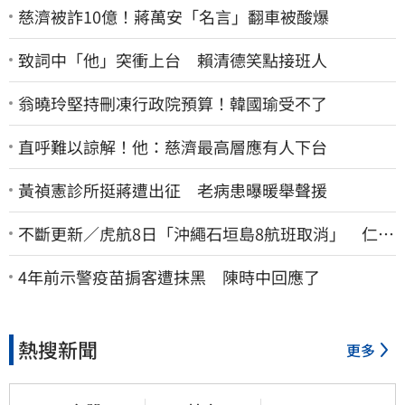
慈濟被詐10億！蔣萬安「名言」翻車被酸爆
致詞中「他」突衝上台 賴清德笑點接班人
翁曉玲堅持刪凍行政院預算！韓國瑜受不了
直呼難以諒解！他：慈濟最高層應有人下台
黃禎憲診所挺蔣遭出征 老病患曝暖舉聲援
不斷更新／虎航8日「沖繩石垣島8航班取消」 仁川
返台班機提前1天起飛
4年前示警疫苗掮客遭抹黑 陳時中回應了
熱搜新聞
更多