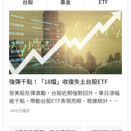
台股
基金
ETF
強彈千點！「18檔」收復失土台股ETF
受美股反彈激勵，台股近期強勢回升，單日漲幅
逾千點，帶動台股ETF表現亮眼。根據統計，共
有18檔ETF率先收復7月股災失土並創下波段新
-449分鐘前
高，其中高股息與主動式ETF表現最為強勁。主
動凱基台灣（00407A）單週績效飆升達