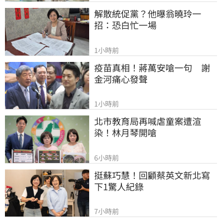
解散統促黨？他曝翁曉玲一
招：恐白忙一場
1小時前
疫苗真相！蔣萬安嗆一句　謝
金河痛心發聲
1小時前
北市教育局再喊虐童案遭渲
染！林月琴開嗆
6小時前
挺蘇巧慧！回顧蔡英文新北寫
下1驚人紀錄
7小時前