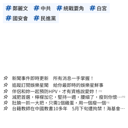
鄭麗文
中共
統戰要角
白宮
國安會
民進黨
新聞事件即時更新 所有消息一手掌握！
追蹤訂閱娛樂星聞 給你最即時的娛樂星鮮事
伴侶和妳一起預防HPV，才有資格說愛妳！
PR
減肥首選，檸檬加它，堅持一週，腰細了，瘦到你懷疑
PR
人生
肚腩一抓一大把，只需1個雞蛋，用一個瘦一個
PR
台籍教師在中國教書10多年 5月下旬遭拘禁！海基會揭
可能原因