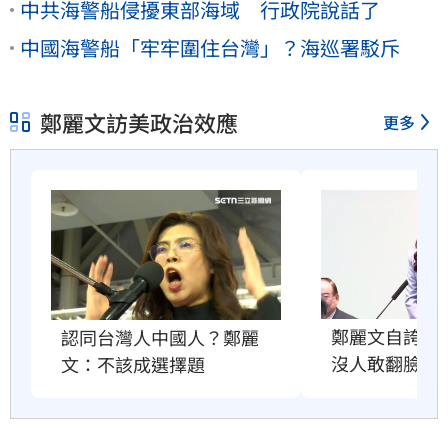
中共海警船侵擾東部海域 行政院說話了
中國海警船「牢牢圍住台灣」？海巡署駁斥
鄭麗文訪美政治效應
更多
鄭麗文自誇很
認同台灣人中國人？鄭麗
沒人敢翻臉原
文：不該成選擇題