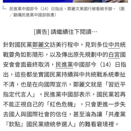
民進黨中國部今（14）日指出，鄭麗文美國行被看破手腳。（圖
／翻攝民進黨中國部臉書）
[廣告] 請繼續往下閱讀…
針對國民黨
鄭麗文
訪美行程中，見到多位
中共
統
戰要角
如影隨形，以及傳出原先規劃中的
白宮
國
安會
會面最終取消，
民進黨
中國部今（14）日指
出，這些都坐實國民黨持續與中共統戰系統牽扯
不清，也是在向國際宣示，鄭麗文就是「習近平
指定代言人」。民進黨中國部表示，國民黨若再
不能正視自己的「紅色危機」，只會更進一步失
去國人與國際社會的信任，甚至淪為讓「共產黨
『欽點』國民黨總統參選人」的難看窘境裡。