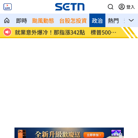
登入
即時
颱風動態
台股怎投資
政治
熱門
影音
網炸
就業意外爆冷！那指漲342點 標普500新
美通過
高
關稅