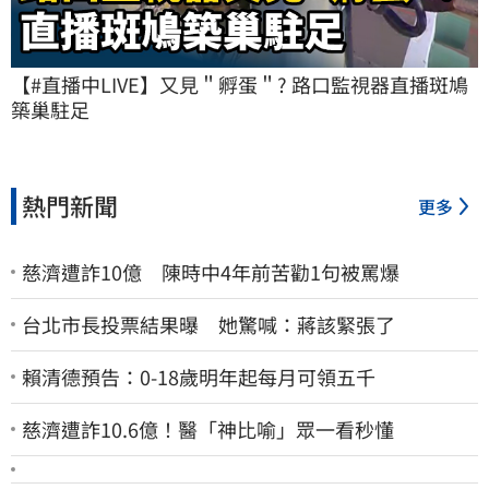
【#直播中LIVE】又見＂孵蛋＂? 路口監視器直播斑鳩
築巢駐足
熱門新聞
更多
慈濟遭詐10億 陳時中4年前苦勸1句被罵爆
台北市長投票結果曝 她驚喊：蔣該緊張了
賴清德預告：0-18歲明年起每月可領五千
慈濟遭詐10.6億！醫「神比喻」眾一看秒懂