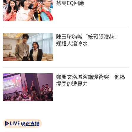
慧高EQ回應
陳玉珍嗨喊「統戰張凌赫」　
媒體人潑冷水
鄭麗文洛城演講爆衝突　他揭
提問卻遭暴力
現正直播