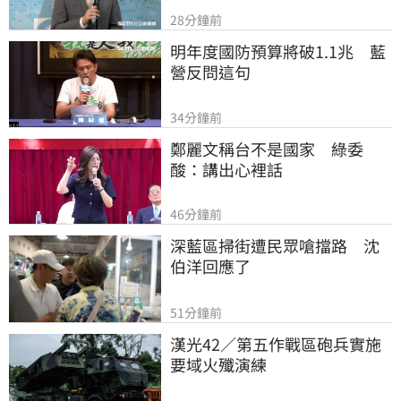
28分鐘前
明年度國防預算將破1.1兆　藍
營反問這句
34分鐘前
鄭麗文稱台不是國家　綠委
酸：講出心裡話
46分鐘前
深藍區掃街遭民眾嗆擋路　沈
伯洋回應了
51分鐘前
漢光42／第五作戰區砲兵實施
要域火殲演練