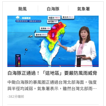
颱風
白海豚
氣象署
白海豚正通過！「這地區」要嚴防風雨威脅
中颱白海豚的暴風圈正通過台灣北部海面，強度
與半徑均減弱。氣象署表示，雖然台灣北部雨勢
將逐漸趨緩，但馬祖地區傍晚至晚間仍面臨劇烈
-382分鐘前
風雨威脅，務必嚴加戒備。此外，受外圍環流與