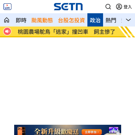
登入
即時
颱風動態
台股怎投資
政治
熱門
影音
嬰逃
桃園農場鴕鳥「逃家」撞凹車 飼主慘了
他吃隔
命