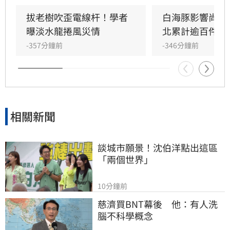
西南風影響，今晚起南部降雨轉趨明顯，明
（10）日中南部地區仍有斷斷續續陣雨，南部山
拔老樹吹歪電線杆！學者
白海豚影響尚未
區與大台北地區須提防局部大雨。
曝淡水龍捲風災情
北累計逾百件災
-357分鐘前
-346分鐘前
相關新聞
談城市願景！沈伯洋點出這區
「兩個世界」
10分鐘前
慈濟買BNT幕後　他：有人洗
腦不科學概念