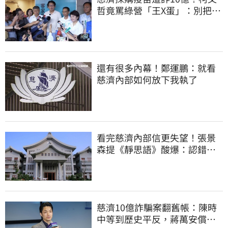
哲竟罵綠營「王X蛋」：別把全
國人民當白痴
還有很多內幕！鄭運鵬：就看
慈濟內部如何放下我執了
看完慈濟內部信更失望！張景
森提《靜思語》酸爆：認錯有
那麼難？
慈濟10億詐騙案翻舊帳：陳時
中等到歷史平反，蔣萬安償還