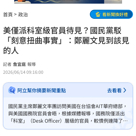
首頁
政治
看新聞換好禮
美僅派科室級官員待見？國民黨駁
「刻意扭曲事實」：鄭麗文見到該見
的人
記者
詹宜庭
報導
2026/06/14 09:16:00
阿立幫你摘要新聞重點
去看看
國民黨主席鄭麗文率團訪問美國在台協會AIT華府總部，
與美國國務院官員會晤，根據媒體報導，國務院僅派出
「科室」（Desk Officer）層級的官員，較慣例連降了三
級。對此，國民黨今（14日）表示，「鄭麗文非常感謝
美方的安排，見到該見的人，說了想說的話」，特定媒