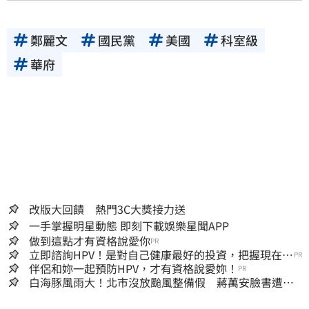
鄭麗文
國民黨
美國
科室級
華府
改版大回饋 熱門3C大獎接力送
一手掌握明星動態 即刻下載娛樂星聞APP
做到這點才有資格說愛你
PR
立即諮詢HPV！是對自己健康最好的投資，把握現在不
PR
嫌晚！
伴侶和妳一起預防HPV，才有資格說愛妳！
PR
白海豚風雨大！北市沒放颱風整備假 蔣萬安臉書遭網
友灌爆：標準在哪？