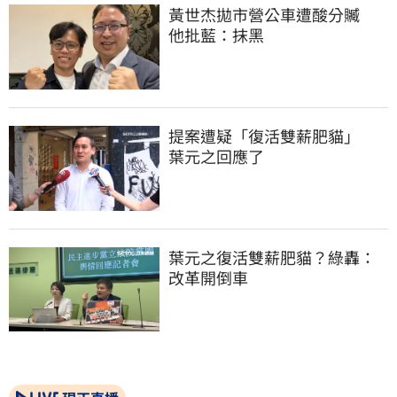
黃世杰拋市營公車遭酸分贓　
他批藍：抹黑
提案遭疑「復活雙薪肥貓」　
葉元之回應了
葉元之復活雙薪肥貓？綠轟：
改革開倒車