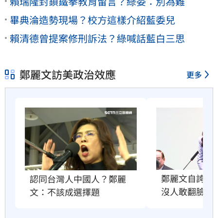
賴瑞隆封鎖鐵拳教育留言？綠委：別為難
畢典淪造勢現場？校方這樣介紹藍委兒
賴清德曾提案修刑訴法？綠喊話藍白三思
鄭麗文訪美政治效應
更多
鄭麗文自誇很
認同台灣人中國人？鄭麗
沒人敢翻臉原
文：不該成選擇題