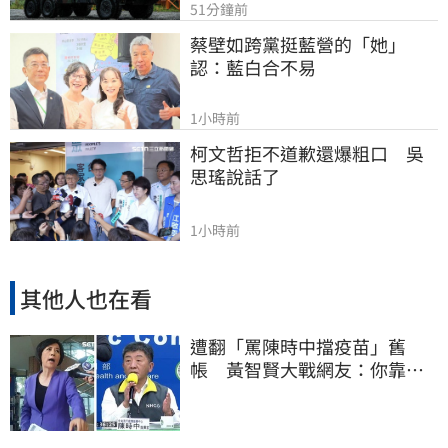
51分鐘前
蔡壁如跨黨挺藍營的「她」
認：藍白合不易
1小時前
柯文哲拒不道歉還爆粗口　吳
思瑤說話了
1小時前
其他人也在看
遭翻「罵陳時中擋疫苗」舊
帳 黃智賢大戰網友：你靠我
活下來的