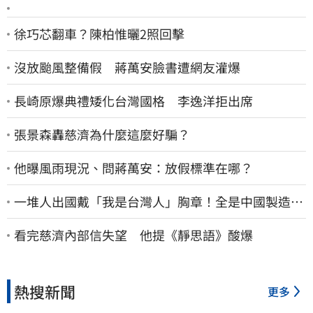
徐巧芯翻車？陳柏惟曬2照回擊
沒放颱風整備假 蔣萬安臉書遭網友灌爆
長崎原爆典禮矮化台灣國格 李逸洋拒出席
張景森轟慈濟為什麼這麼好騙？
他曝風雨現況、問蔣萬安：放假標準在哪？
一堆人出國戴「我是台灣人」胸章！全是中國製造
Cheap酸：精神分裂
看完慈濟內部信失望 他提《靜思語》酸爆
熱搜新聞
更多