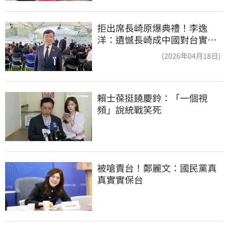
拒出席長崎原爆典禮！李逸
洋：遺憾長崎成中國對台實施
法律戰的執行工具
(2026年04月18日)
賴士葆挺饒慶鈴：「一個視
頻」說統戰笑死
被嗆賣台！鄭麗文：國民黨真
真實實保台