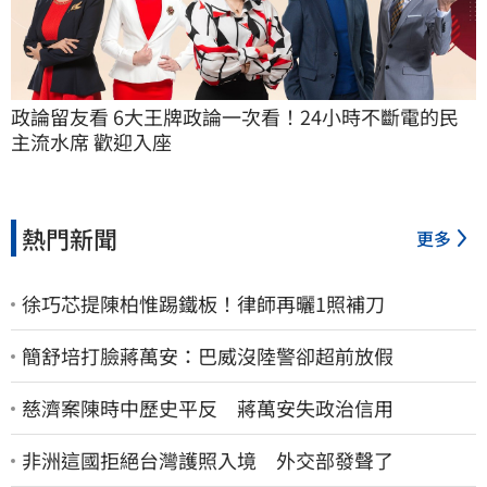
政論留友看 6大王牌政論一次看！24小時不斷電的民
主流水席 歡迎入座
熱門新聞
更多
徐巧芯提陳柏惟踢鐵板！律師再曬1照補刀
簡舒培打臉蔣萬安：巴威沒陸警卻超前放假
慈濟案陳時中歷史平反 蔣萬安失政治信用
非洲這國拒絕台灣護照入境 外交部發聲了