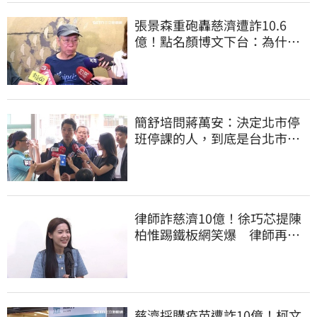
張景森重砲轟慈濟遭詐10.6
億！點名顏博文下台：為什麼
這麼好騙？
簡舒培問蔣萬安：決定北市停
班停課的人，到底是台北市
長，還是氣象署？
律師詐慈濟10億！徐巧芯提陳
柏惟踢鐵板網笑爆 律師再曬1
照補刀
慈濟採購疫苗遭詐10億！柯文