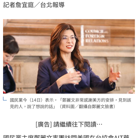
記者詹宜庭／台北報導
體刻意扭曲事實、惡意帶風向，只是再次暴露民進黨對
國民黨深化對美交流成果的焦慮與心虛。
國民黨今（14日）表示，「鄭麗文非常感謝美方的安排，見到該
見的人，說了想說的話」（資料圖／翻攝自鄭麗文臉書）
[廣告] 請繼續往下閱讀…
國民黨
主席
鄭麗文
率團訪問
美國
在台協會AIT
華