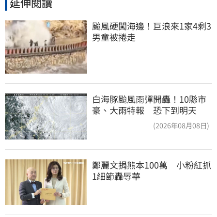
延伸閱讀
颱風硬闖海邊！巨浪來1家4剩3 
男童被捲走
白海豚颱風雨彈開轟！10縣市
豪、大雨特報 恐下到明天
(2026年08月08日)
鄭麗文捐熊本100萬　小粉紅抓
1細節轟辱華