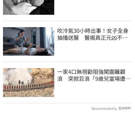
吹冷氣30小時出事！女子全身
抽搐送醫 醫揭真正元凶不是
冷氣
一家4口無視勸阻強闖圍籬觀
浪 突掀巨浪「9歲兒當場遭捲
入海」
Recommended by