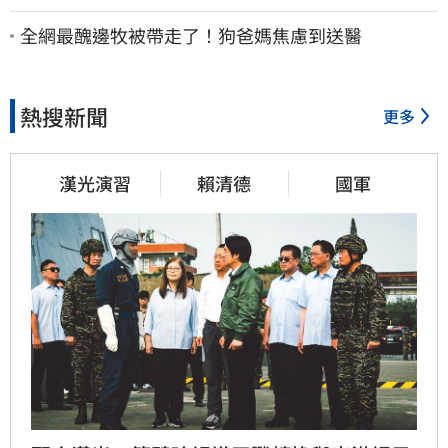
場遭捲入海」
全網最醜邊牧被帶走了！狗爸媽焦慮到送醫
熱搜新聞
更多
漢光演習
賴清德
國軍