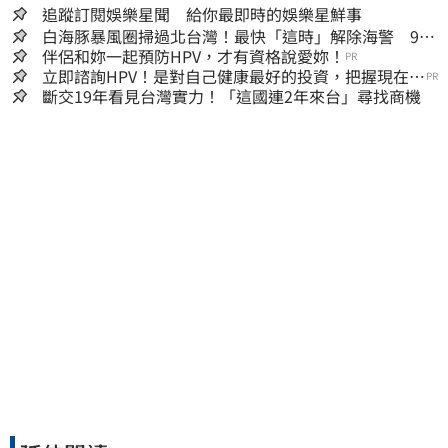
追蹤訂閱娛樂星聞 給你最即時的娛樂星鮮事
白海豚暴風圈掃過北台灣！最快「這時」解除海警 9日
停班停課一覽
伴侶和妳一起預防HPV，才有資格說愛妳！
PR
立即諮詢HPV！是對自己健康最好的投資，把握現在不
PR
嫌晚！
斷交19年看見台灣實力！「這國連2年來台」尋找商機