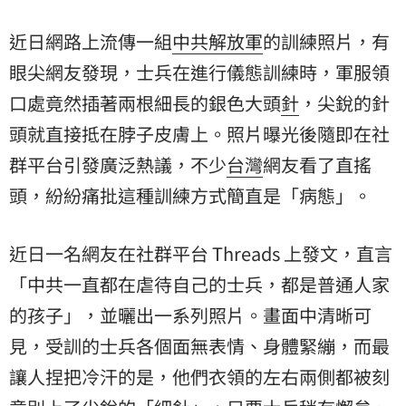
近日網路上流傳一組
中共
解放軍
的訓練照片，有
眼尖網友發現，士兵在進行儀態訓練時，軍服
領
口
處竟然插著兩根細長的銀色大頭
針
，尖銳的針
頭就直接抵在脖子皮膚上。照片曝光後隨即在社
群平台引發廣泛熱議，不少
台灣
網友看了直搖
頭，紛紛痛批這種訓練方式簡直是「病態」。
近日一名網友在社群平台 Threads 上發文，直言
「中共一直都在虐待自己的士兵，都是普通人家
的孩子」，並曬出一系列照片。畫面中清晰可
見，受訓的士兵各個面無表情、身體緊繃，而最
讓人捏把冷汗的是，他們衣領的左右兩側都被刻