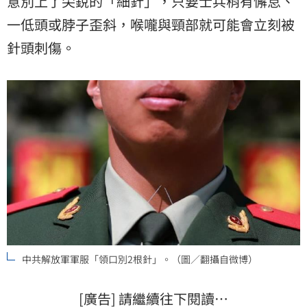
意別上了尖銳的「細針」，只要士兵稍有懈怠、
一低頭或脖子歪斜，喉嚨與頸部就可能會立刻被
針頭刺傷。
中共解放軍軍服「領口別2根針」。（圖／翻攝自微博）
[廣告] 請繼續往下閱讀…