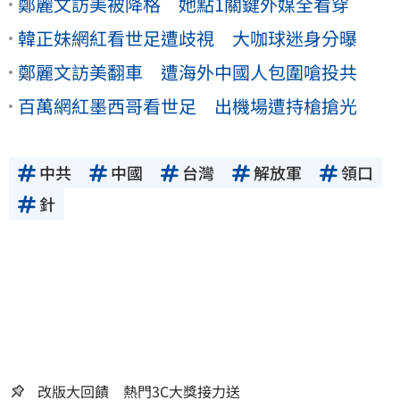
鄭麗文訪美被降格 她點1關鍵外媒全看穿
韓正妹網紅看世足遭歧視 大咖球迷身分曝
鄭麗文訪美翻車 遭海外中國人包圍嗆投共
百萬網紅墨西哥看世足 出機場遭持槍搶光
中共
中國
台灣
解放軍
領口
針
改版大回饋 熱門3C大獎接力送