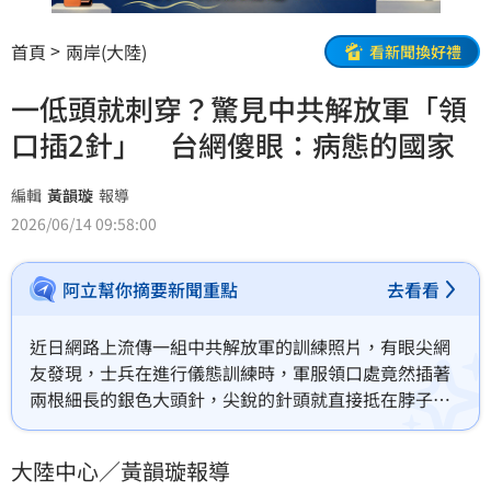
首頁
兩岸(大陸)
看新聞換好禮
一低頭就刺穿？驚見中共解放軍「領
口插2針」 台網傻眼：病態的國家
編輯
黃韻璇
報導
2026/06/14 09:58:00
阿立幫你摘要新聞重點
去看看
近日網路上流傳一組中共解放軍的訓練照片，有眼尖網
友發現，士兵在進行儀態訓練時，軍服領口處竟然插著
兩根細長的銀色大頭針，尖銳的針頭就直接抵在脖子皮
膚上。照片曝光後隨即在社群平台引發廣泛熱議，不少
台灣網友看了直搖頭，紛紛痛批這種訓練方式簡直是
大陸中心／黃韻璇報導
「病態」。