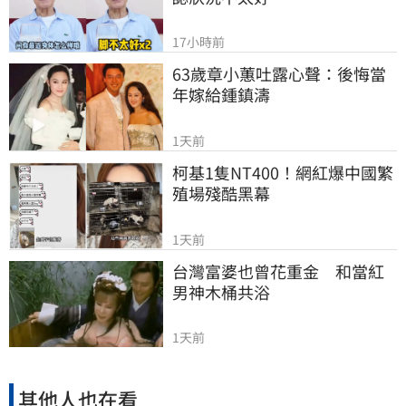
17小時前
63歲章小蕙吐露心聲：後悔當
年嫁給鍾鎮濤
1天前
柯基1隻NT400！網紅爆中國繁
殖場殘酷黑幕
1天前
台灣富婆也曾花重金　和當紅
男神木桶共浴
1天前
其他人也在看