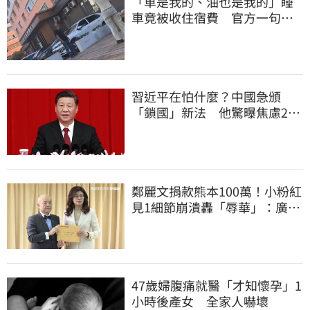
「車是我的、油也是我的」睡
車竟被收住宿費 官方一句話
打臉飯店
習近平在怕什麼？中國急頒
「鎖國」新法 他驚曝焦慮2
事：恐慌鞏固政權
鄭麗文捐款熊本100萬！小粉紅
見1細節崩潰轟「辱華」：廣西
水災怎不捐
47歲婦腹痛就醫「才知懷孕」1
小時後產女 全家人嚇壞