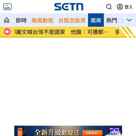
登入
即時
颱風動態
台股怎投資
兩岸
熱門
影音
都重
張景森轟慈濟為什麼這麼好騙？
柯轟陳