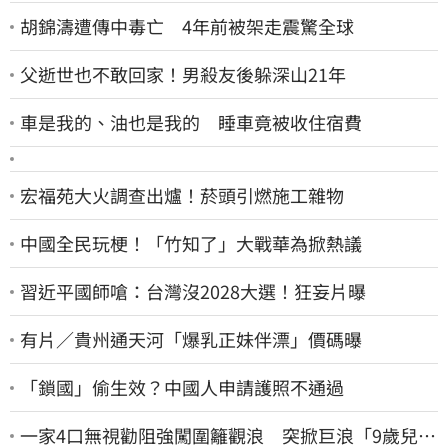
胡錦濤遭傳中毒亡 4年前被架走震驚全球
父逝世也不敢回家！男殺友後躲深山21年
車是我的、油也是我的 睡車竟被收住宿費
宏福苑大火調查出爐！菸頭引燃施工雜物
中國全民玩梗！「竹知了」大戰華為掀熱議
習近平國師嗆：台灣沒2028大選！狂妄片曝
有片／貴州通天河「爆乳正妹伴漂」價碼曝
「鎖國」偷生效？中國人申請護照不通過
一家4口無視勸阻強闖圍籬觀浪 突掀巨浪「9歲兒當