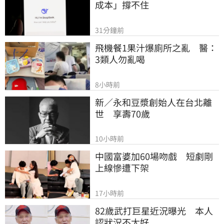
成本」撐不住
31分鐘前
飛機餐1果汁爆廁所之亂　醫：
3類人勿亂喝
8小時前
新／永和豆漿創始人在台北離
世　享壽70歲
10小時前
中國富婆加60場吻戲　短劇剛
上線慘遭下架
17小時前
82歲武打巨星近況曝光　本人
認狀況不太好