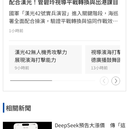
配合漢光！管碧玲視導平戰轉換與出港課目
國軍「漢光42號實兵演習」進入關鍵階段，海巡
署全面配合操演，驗證平戰轉換與協同作戰效
能。海委會主委管碧玲親赴台北港與左營軍港視
1小時前
導，肯定海巡艦艇在濱海打擊及反封鎖護航任務
中的整備狀況。
漢光42無人機秀攻擊力　
視導濱海打擊操
展現濱海打擊能力
德廣播鼓舞國軍
9小時前
13小時前
相關新聞
DeepSeek預告大漲價　傳「這