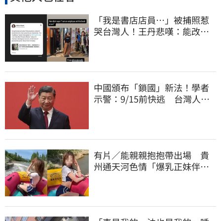
「我是書店店員⋯」被捕照惹
哭台灣人！王丹悲嘆：能改變
世界的只有勇氣
中國頒布「鎖國」新法！學者
示警：9/15前快逃 台灣人也
被規範恐出不來
有片／能親親抱抱帶出場 貴
州通天河色情「爆乳正妹伴
漂」 暗黑價碼曝