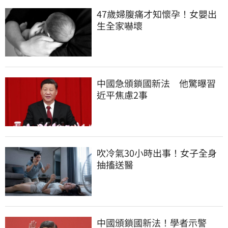
47歲婦腹痛才知懷孕！女嬰出
生全家嚇壞
中國急頒鎖國新法　他驚曝習
近平焦慮2事
吹冷氣30小時出事！女子全身
抽搐送醫
中國頒鎖國新法！學者示警　