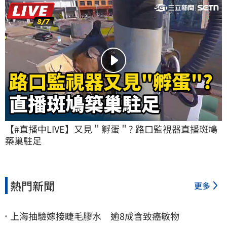
【#直播中LIVE】又見＂孵蛋＂? 路口監視器直播斑鳩
築巢駐足
熱門新聞
更多
上海抽驗嫁接睫毛膠水 逾8成含致癌敏物