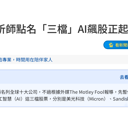
22:38
級
22:38
析師點名「三檔」AI飆股正
期
22:37
5%
22:34
看新聞
責
22:33
給專業，時間用在陪伴家人
億
22:25
去
盪
22:24
穩穩名列全球十大公司，不過根據外媒The Motley Fool報導，先
台灣
22:23
（AI）這三檔股票，分別是美光科技（Micron）、Sandis
」
22:14
22:13