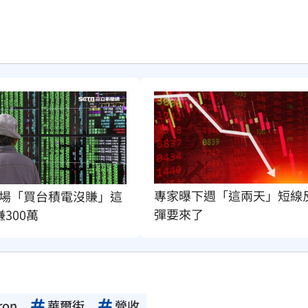
專家曝下週「這兩天」短線
場「買台積電沒賺」這
彈要來了
賺300萬
ron
華爾街
營收