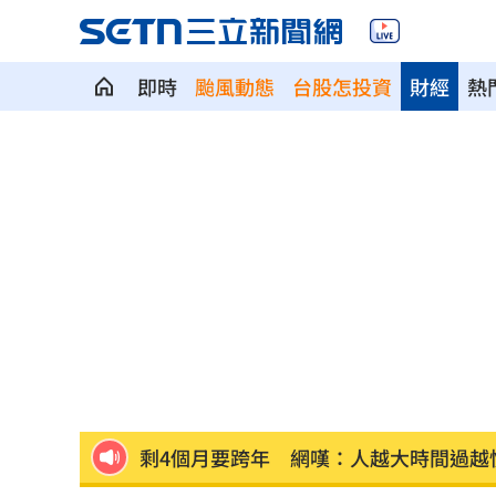
即時
颱風動態
台股怎投資
財經
熱
父逝世也不敢回家！男殺友後躲深山21
蔡英文重磅出手！民進黨「第二戰場」
吹冷氣30小時出事！女子全身抽搐送醫
政府生活補助5000元連3天發 逾期視同
宏碁發現兆基管理缺失 辭董座撤出經
剩4個月要跨年 網嘆：人越大時間過越