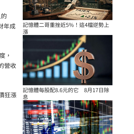
人的
記憶體二哥重挫近5%！這4檔逆勢上
7財年成
漲
季度，
年的營收
記憶體每股配8.6元的它　8月17日除
股價狂漲
息