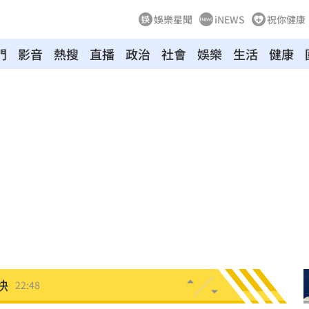
娛樂星聞
iNEWS
祝你健康
門
影音
熱搜
直播
政治
社會
娛樂
生活
健康
年
22:55
成形
22:54
22:52
放棄
22:50
營層
22:48
快
22:48