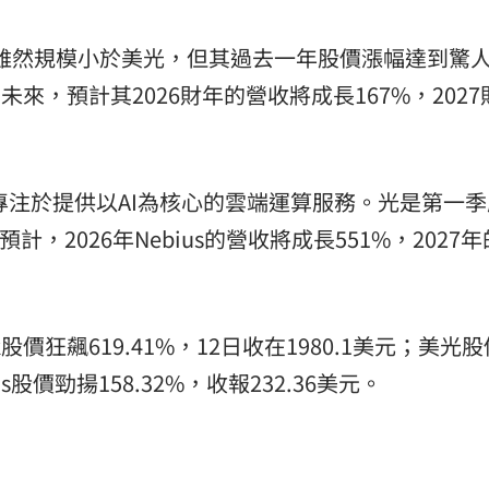
憶體，雖然規模小於美光，但其過去一年股價漲幅達到驚
k的未來，預計其2026財年的營收將成長167%，202
，專注於提供以AI為核心的雲端運算服務。光是第一
預計，2026年Nebius的營收將成長551%，2027
k股價狂飆619.41%，12日收在1980.1美元；美光
ius股價勁揚158.32%，收報232.36美元。