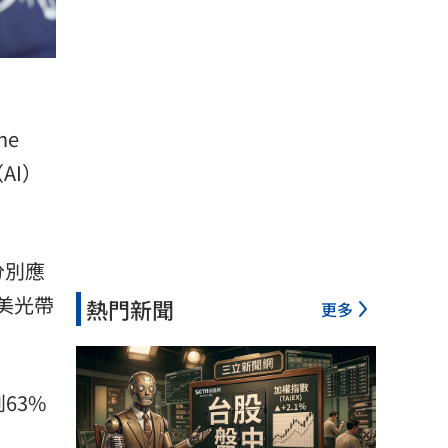
he
AI）
分別應
美光帶
熱門新聞
更多
63%