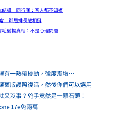
成本結構 同行嘆：客人都不知道
清倉 鄰居排長龍相挺
胃毛髮揭真相：不是心理問題
裡有一熱帶擾動，強度漸增…
讓舊版護照復活，然後你們可以選用
就又沒事？兇手竟然是一顆石頭！
ne 17e免兩萬