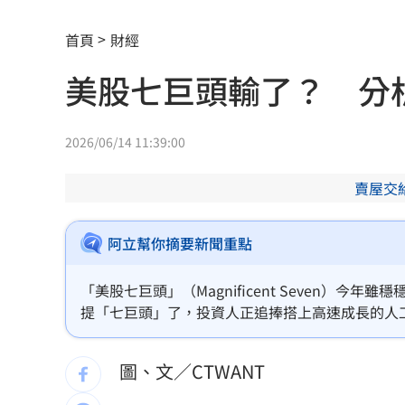
金雞母獲利全開！玉山金前7月刷新紀錄
首頁
財經
首度首局獲支援 布雷克卻評球威僅D等
美股七巨頭輸了？ 分
男性半夜痠痛「2徵兆」恐已攝護腺癌晚
100%果汁也傷身？研究：高血壓風險增3
2026/06/14 11:39:00
中借颱風稱對台灣海峽交管 海巡署譴
賣屋交
史上最賺上半年！華航客貨兩旺吸金千
阿立幫你摘要新聞重點
獨／宿霧玩「巨人盪鞦韆」慘撞柱腦震
「美股七巨頭」（Magnificent Seven）今年雖
MVP舞台帶上女兒同歡 艾菩樂盼記得
提「七巨頭」了，投資人正追捧搭上高速成長的人工智慧
Nebius。
陳傑憲猛打助2連勝 餅總卻虧「做蠢事
圖、文／CTWANT
又有苦茶油苯駢芘超標 218瓶全面追查