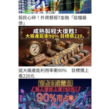
股民心碎！外資狠殺7金融「這檔最
慘」
這大廠產能利用率衝90%　目標價上
看220元