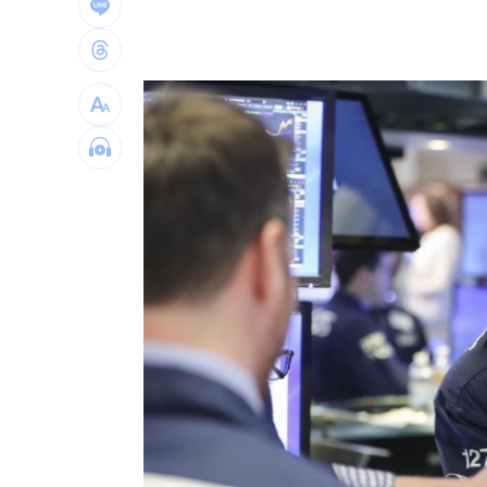
白海豚「海警範圍擴大」 這地恐豪雨炸2
桃猿洋將2投2打爭一軍 艾菩樂認良性
華邦電法說會後 新目標價出爐
22:00
高雄轎車暴衝連3撞！波及13車600戶停
台灣彩券開獎直播中
20:31
LIVE三立+24小時直播
15:27
三立iNEWS新聞台線上直播
18:00
商場戰國來臨 台中「頂奢大道」逐漸
台彩父親節推新刮刮樂千萬頭獎超「爸
「拍片人的多重宇宙」職涯論壇9/12登