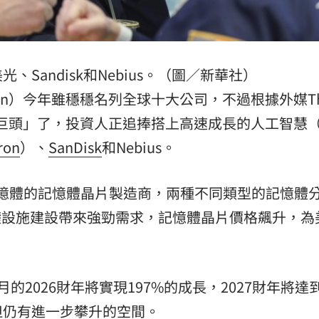
熱潮
10:00
15
Sandisk和Nebius。（圖／新華社）
 Seven）今年雖穩穩名列全球十大公司，不過根據外媒T
提「七巨頭」了，投資人正追捧搭上高速成長的人工智慧（
ron
）、
SanDisk
和Nebius。
M記憶體的記憶體晶片製造商，兩種不同類型的記憶體
礎設施建設帶來強勁需求，記憶體晶片價格飆升，為
2026財年將實現197%的成長，2027財年將達到
但仍有進一步攀升的空間。