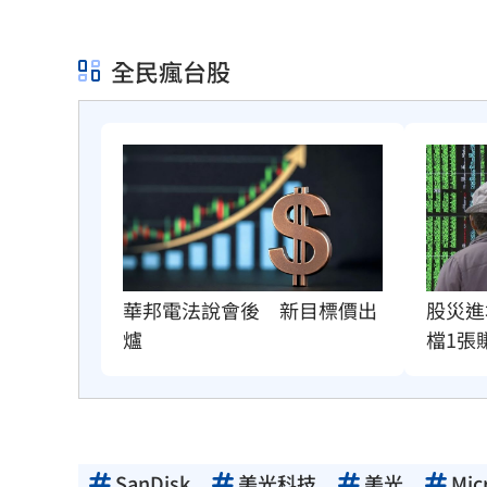
全民瘋台股
華邦電法說會後　新目標價出
股災進
爐
檔1張
SanDisk
美光科技
美光
Mic