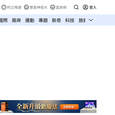
阿立導讀
寶島神很大
富房網
登入
國際
兩岸
運動
專題
新奇
科技
旅遊
汽車
寵物