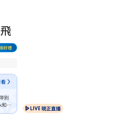
起飛
換好禮
看看
暫停別
k和
現正直播