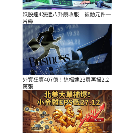
妖股連4漲遭八卦鏡收服　被動元件一
片綠
外資狂賣407億！這檔連23買再掃2.2
萬張