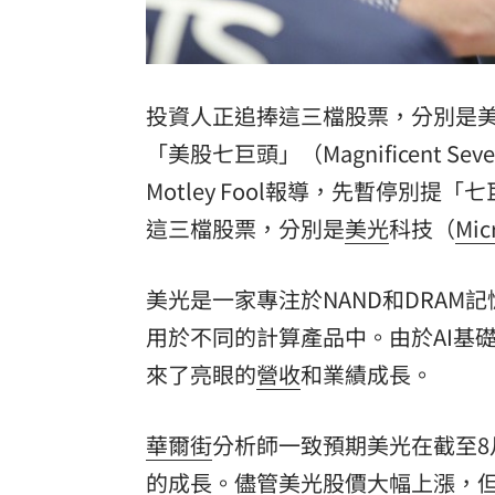
8國球員齊聚高雄 Formosa 7s掀足球
理想混蛋號召粉絲跨海追星吃美食！
18:
投資人正追捧這三檔股票，分別是美光、
「美股七巨頭」（Magnificent
Motley Fool報導，先暫停別
這三檔股票，分別是
美光
科技（
Mic
美光是一家專注於NAND和DRA
用於不同的計算產品中。由於AI基
來了亮眼的
營收
和業績成長。
華爾街
分析師一致預期美光在截至8月的
的成長。儘管美光股價大幅上漲，