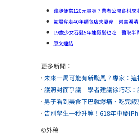
雞腿便當120元貴嗎？業者公開食材
氣爆奪走40年麵包店夫妻命！弟含淚
19歲少女吞髮5年連假髮也吃 醫取半
原文連結
更多新聞：
未來一周可能有新颱風？專家：這
護照封面爭議 學者建議徐巧芯：
男子看到美食下巴就爆痛、吃完飯
告別學生一秒升等！618年中慶iPho
©外稿