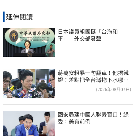
延伸閱讀
日本議員組團挺「台海和
平」　外交部發聲
蔣萬安粗暴一句翻車！他揭鐵
證：差點把全台灣拖下水哪時
道歉
(2026年08月07日)
國安局建中國人聯繫窗口！綠
委：美有前例