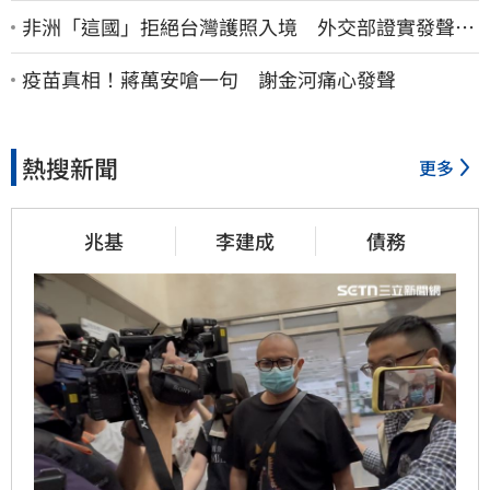
非洲「這國」拒絕台灣護照入境 外交部證實發聲
了：持續交涉聯繫
疫苗真相！蔣萬安嗆一句 謝金河痛心發聲
熱搜新聞
更多
兆基
李建成
債務