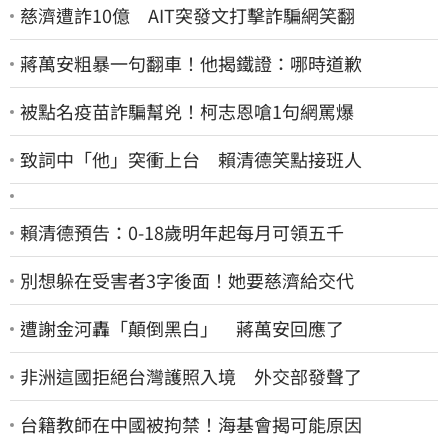
慈濟遭詐10億 AIT突發文打擊詐騙網笑翻
蔣萬安粗暴一句翻車！他揭鐵證：哪時道歉
被點名疫苗詐騙幫兇！柯志恩嗆1句網罵爆
致詞中「他」突衝上台 賴清德笑點接班人
賴清德預告：0-18歲明年起每月可領五千
別想躲在受害者3字後面！她要慈濟給交代
遭謝金河轟「顛倒黑白」 蔣萬安回應了
非洲這國拒絕台灣護照入境 外交部發聲了
台籍教師在中國被拘禁！海基會揭可能原因