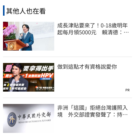
其他人也在看
成長津貼要來了！0-18歲明年
起每月領5000元 賴清德：此
時不生更待何時
做到這點才有資格說愛你
PR
非洲「這國」拒絕台灣護照入
境 外交部證實發聲了：持續
交涉聯繫