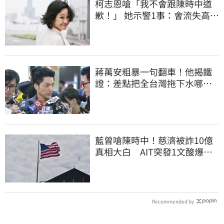
柯志恩嗆「我不會跟陳時中道
歉！」 她示警1事：會流失高雄
選票
蔣萬安粗暴一句翻車！他揭鐵
證：差點把全台灣拖下水哪時
道歉
藍曾嗆陳時中！慈濟被詐10億
真相大白 AIT突發1文酸爆…
他笑：真的很會
Recommended by