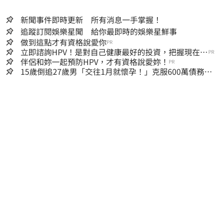
新聞事件即時更新 所有消息一手掌握！
追蹤訂閱娛樂星聞 給你最即時的娛樂星鮮事
做到這點才有資格說愛你
PR
立即諮詢HPV！是對自己健康最好的投資，把握現在不
PR
嫌晚！
伴侶和妳一起預防HPV，才有資格說愛妳！
PR
15歲倒追27歲男「交往1月就懷孕！」克服600萬債務
36歲美魔女當阿嬤了