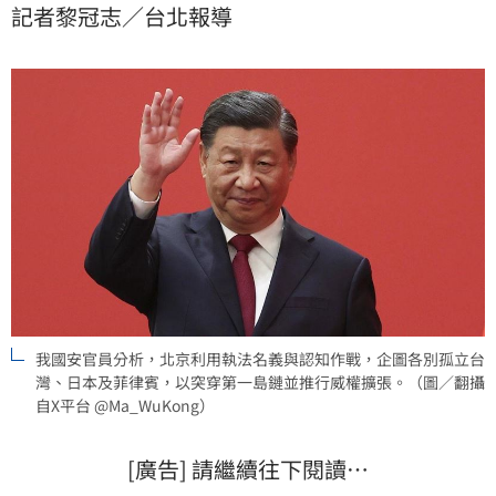
記者黎冠志／台北報導
國際秩序與印太穩定。官員警告，若將其視為各別兩岸
問題將產生嚴重誤判，國際社會應團結應對，防止區域
安全基礎遭侵蝕。
我國安官員分析，北京利用執法名義與認知作戰，企圖各別孤立台
灣、日本及菲律賓，以突穿第一島鏈並推行威權擴張。（圖／翻攝
自X平台 @Ma_WuKong）
[廣告] 請繼續往下閱讀…