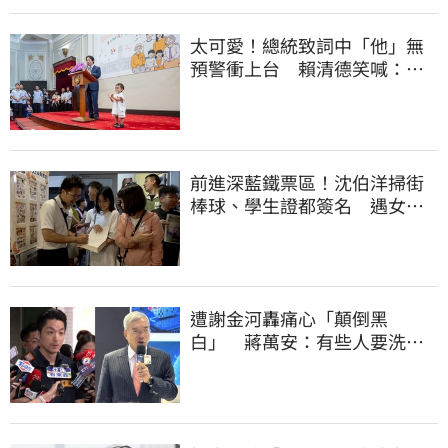
太可愛！總統致詞中「他」無
預警衝上台 賴清德笑喊：卸
任再交棒給你
前進深藍鐵票區！沈伯洋掃街
棒球、學生證都簽名 遇女子
叫囂「吵死了」
遭謝金河轟痛心「顛倒黑
白」 蔣萬安：有些人要洗人
民記憶，但洗不掉的