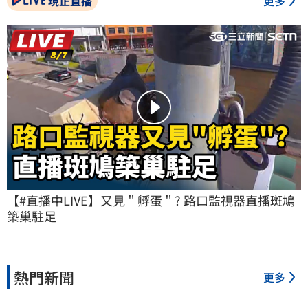
現正直播
更多
【#直播中LIVE】又見＂孵蛋＂? 路口監視器直播斑鳩
築巢駐足
熱門新聞
更多