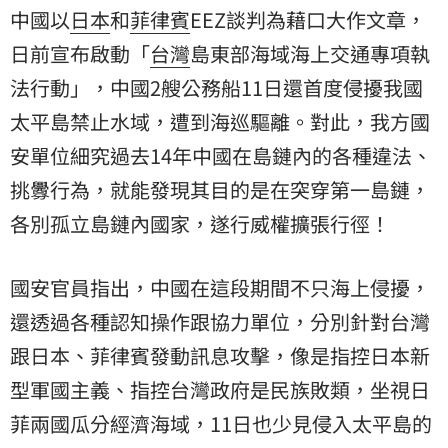
中國以
日本
和
菲律賓
EEZ談判為藉口大作文章，
日前宣布啟動「
台灣
島東部海域海上交通專項執
法行動」，中國2艘公務船11日還首度侵擾我國
太平島禁止水域，遭到海巡驅離。對此，我方國
安單位細究過去14年中國在島鏈內的各種違法、
挑釁行為，就能發現其目的是在突穿第一島鏈，
各別孤立島鏈內國家，遂行威權擴張行徑！
國安官員指出，中國在這段期間不只海上侵擾，
還透過各種認知操作跟協力單位，分別針對台灣
跟日本、菲律賓發動訊息攻擊，像是指控日本新
型軍國主義、指控台灣政府是民族敗類，坐視日
菲兩國瓜分經濟海域，11日也少見侵入太平島的