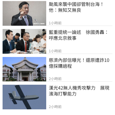
颱風來襲中國卻管制台海！
他：無知又無良
1小時前
藍重提統一論述　徐國勇轟：
呼應北京敘事
1小時前
慈濟內部信曝光！還原遭詐10
億採購過程
2小時前
漢光42無人機秀攻擊力　展現
濱海打擊能力
2小時前