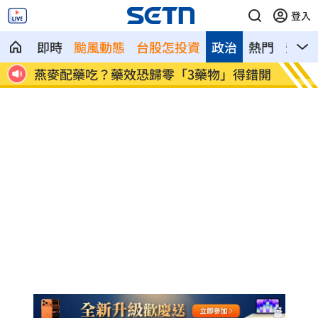
登入
即時
颱風動態
台股怎投資
政治
熱門
影音
電力設
燕麥配藥吃？藥效恐歸零「3藥物」得錯開
許富凱