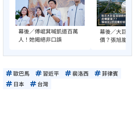
幕後／傅崐萁喊凱道百萬
幕後／大巨蛋
人！她揭絕非口誤
價？張旭嵐這
歐巴馬
習近平
裴洛西
菲律賓
日本
台灣