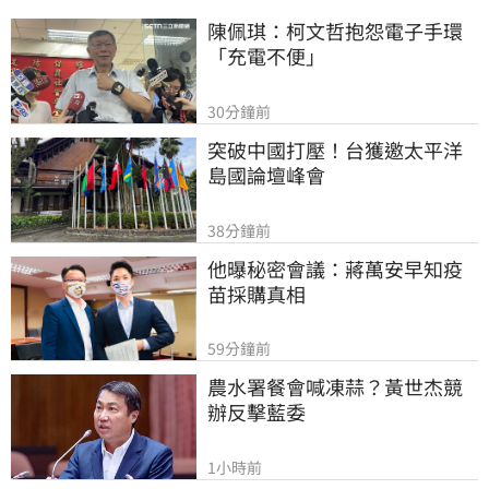
陳佩琪：柯文哲抱怨電子手環
「充電不便」
30分鐘前
突破中國打壓！台獲邀太平洋
島國論壇峰會
38分鐘前
他曝秘密會議：蔣萬安早知疫
苗採購真相
59分鐘前
農水署餐會喊凍蒜？黃世杰競
辦反擊藍委
1小時前