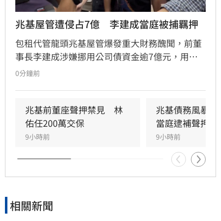
兆基屋管遭侵占7億　李建成當庭被捕羈押
包租代管龍頭兆基屋管爆發重大財務醜聞，前董
事長李建成涉嫌挪用公司債資金逾7億元，用於
個人私用及支付前妻生活費，遭檢方依背信、侵
0分鐘前
占等罪聲押禁見獲准。共同創辦人林佑任則以
200萬元交保並限制出境。
兆基前董座聲押禁見　林
兆基債務風暴！
佑任200萬交保
當庭逮補聲押禁
9小時前
9小時前
相關新聞