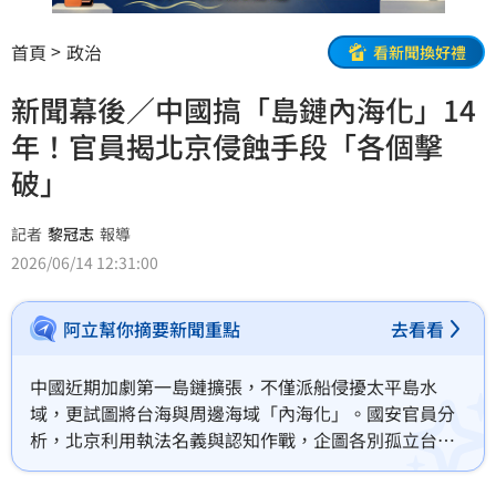
首頁
政治
看新聞換好禮
新聞幕後／中國搞「島鏈內海化」14
年！官員揭北京侵蝕手段「各個擊
破」
記者
黎冠志
報導
2026/06/14 12:31:00
阿立幫你摘要新聞重點
去看看
中國近期加劇第一島鏈擴張，不僅派船侵擾太平島水
域，更試圖將台海與周邊海域「內海化」。國安官員分
析，北京利用執法名義與認知作戰，企圖各別孤立台
灣、日本及菲律賓，以突穿第一島鏈並推行威權擴張。
這場長達十多年的戰略布局，正透過灰色地帶行動破壞