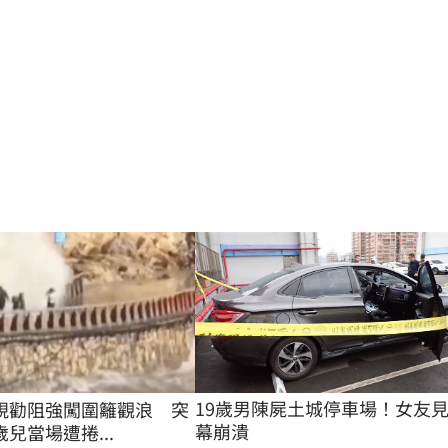
19歲男陳屍土城停車場！女友
視勸阻強闖圍籬觀浪 突
幕崩潰
兒當場遭捲...