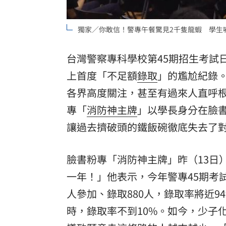
獨家／你敢信！警專午餐驚見2千隻龍蝦 學生
台灣警察專科學校第45期招生考試
上首度「不足額
錄取
」的尷尬紀錄。
各界高度關注，甚至有過來人直呼
專「
消防神主牌
」以學長身分在臉
讓過去擠破頭的鐵飯碗徹底失去了
臉書粉專「消防神主牌」昨（13日
一年！」他表示，今年警專45期考
人參加、錄取880人，錄取率將近
時，錄取率不到10%。如今，少子