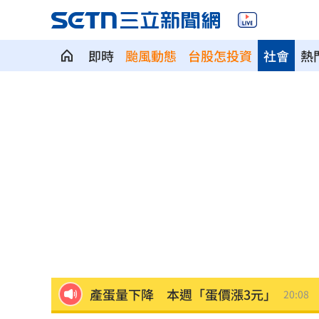
即時
颱風動態
台股怎投資
社會
熱
首次影像被打臉 伊朗新最高領袖傳病
SBS歌謠大戰驚見放送事故！3主持人齊
清大校長續任秒出國選校長！高為元道
影片曝光！台中囂張男揮刀還尿在警身
AND2BLE、ALD1黑白對決！神級舞台
獨／再爆隨機攻擊？婦控外送員無故賞
產蛋量下降 本週「蛋價漲3元」
20:08
KISS OF LIFE飆唱 秀經典擦汗全場瘋