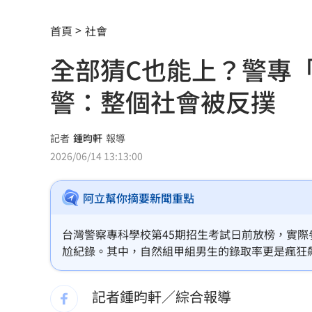
台股7月大回檔！0050申購額再破紀錄
2
首頁
社會
2000人堵教堂搶看C羅婚禮 竟是超大
全部猜C也能上？警專「
禾伸堂、南電出關日 處置股新規風險
警：整個社會被反撲
平野惠一率兄弟奪171勝 中職最多勝外
女股神加碼狂掃台積電！外媒揭全因這
記者
鍾昀軒
報導
2026/06/14 13:13:00
想吃清淡！他搭機點「這特殊餐」傻眼
阿立幫你摘要新聞重點
買房3年才知「蜘蛛人住我家」屋主超傻
生日變親人忌日！直升機慶祝墜機4人罹
台灣警察專科學校第45期招生考試日前放榜，實際
尬紀錄。其中，自然組甲組男生的錄取率更是瘋狂
台中小五童遭同學踢下體腫2倍大 判賠金
取、全部猜C也能上」的時代。對此，粉專「消防
境的惡化，已讓過去擠破頭的鐵飯碗徹底失去了對
記者鍾昀軒／綜合報導
粉絲輕生後首露面！西村力演唱會狀態