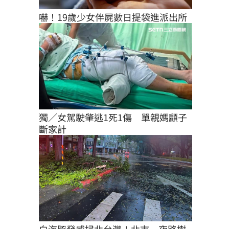
嚇！19歲少女伴屍數日提袋進派出所
獨／女駕駛肇逃1死1傷　單親媽顧子
斷家計