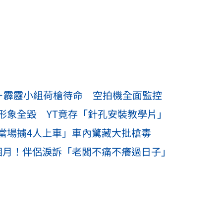
力＋霹靂小組荷槍待命 空拍機全面監控
形象全毀 YT竟存「針孔安裝教學片」
當場擄4人上車」車內驚藏大批槍毒
個月！伴侶淚訴「老闆不痛不癢過日子」