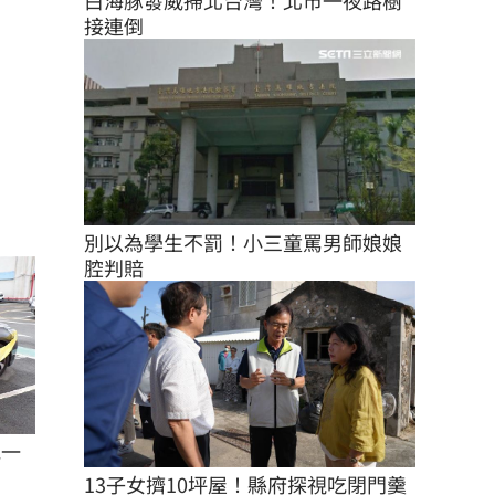
白海豚發威掃北台灣！北市一夜路樹
接連倒
別以為學生不罰！小三童罵男師娘娘
腔判賠
見一
13子女擠10坪屋！縣府探視吃閉門羹