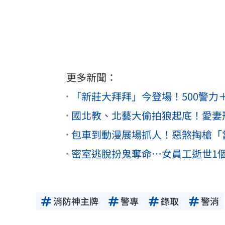
更多新聞：
「新莊大拜拜」今登場！500警
國北教、北藝大偷拍狼起底！愛妻
包車到動漫展場抓人！惡煞掏槍「
密室逃脫扮鬼奪命⋯女員工逝世1
消防神主牌
警專
錄取
警消