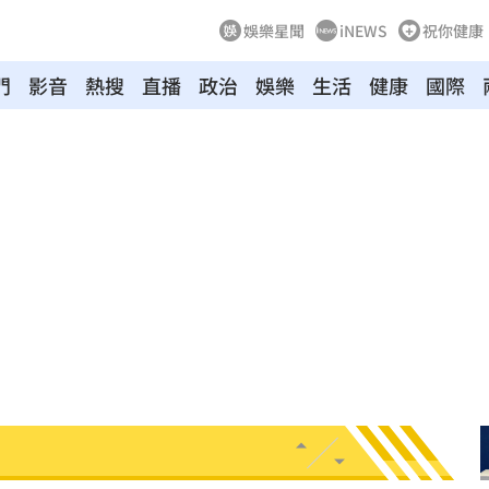
娛樂星聞
iNEWS
祝你健康
門
影音
熱搜
直播
政治
娛樂
生活
健康
國際
危
20:30
卡住
20:30
歉了
20:30
上
20:24
炸全場
20:19
巴掌
20:14
掉
20:08