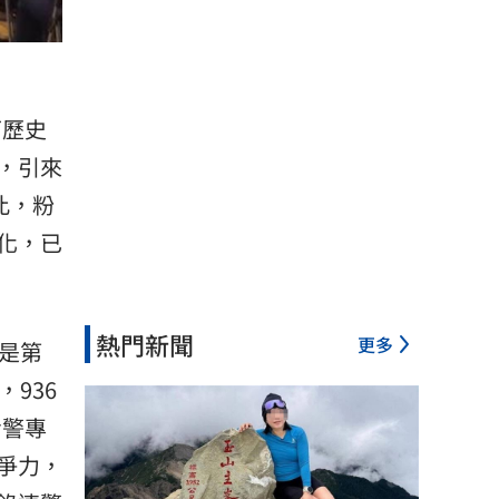
下歷史
，引來
此，粉
化，已
熱門新聞
更多
是第
936
考警專
爭力，