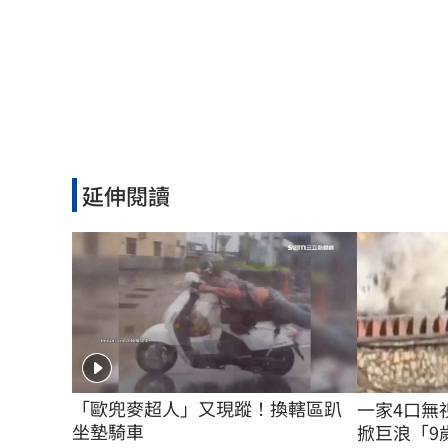
延伸閱讀
「歐兜麥超人」又現蹤！換轄區趴
一家4口無
坐墊騎車
掀巨浪「9歲