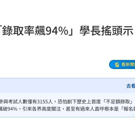
0:08
烏龍
20:01
錄取率飆94%」學長搖頭示
曝
20:00
教
19:56
巨頭
19:53
看新聞
了
19:51
去
眼
19:47
難
19:47
參與考試人數僅有3155人，恐怕創下歷史上首度「不足額錄取
飆破94%，引來各界高度關注，甚至有過來人直呼根本是「報名
曝
19:42
神主牌」以學長身分在臉書上發文揭露這項警訊，感嘆少子化與
優秀人才的吸引力。
超好
19:33