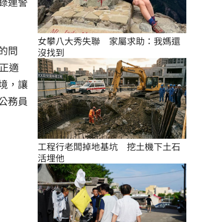
錄連警
女攀八大秀失聯　家屬求助：我媽還
的問
沒找到
正適
境，讓
公務員
工程行老闆掉地基坑　挖土機下土石
活埋他