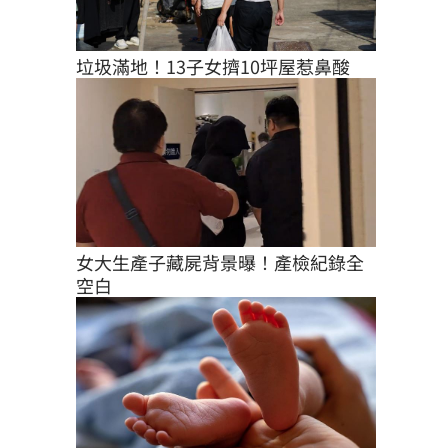
垃圾滿地！13子女擠10坪屋惹鼻酸
女大生產子藏屍背景曝！產檢紀錄全
空白