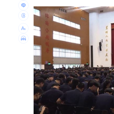
阿信慘跌 親洩言承旭吳建豪周渝民真
「AI性愛機器人」將問世！聊天還可換
台灣彩券開獎直播中
20:31
LIVE三立+24小時直播
15:27
三立iNEWS新聞台線上直播
18:00
商場戰國來臨 台中「頂奢大道」逐漸
台彩父親節推新刮刮樂千萬頭獎超「爸
「拍片人的多重宇宙」職涯論壇9/12登
8國球員齊聚高雄 Formosa 7s掀足球
理想混蛋號召粉絲跨海追星吃美食！
18: