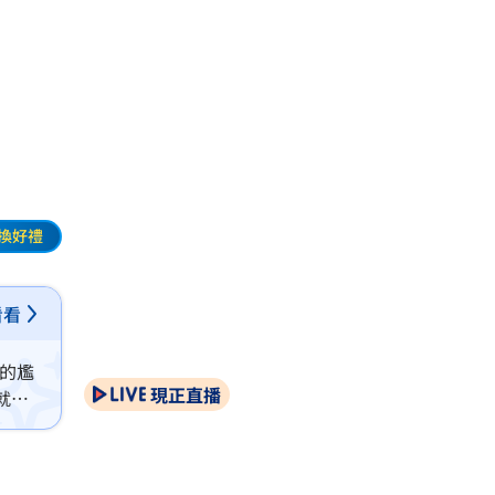
換好禮
看看
」的尷
現正直播
就錄
體制環