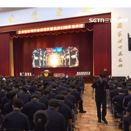
面目
19:33
姿勢
19:32
成形
12:00
」氣
12:00
場！
10:30
熱潮
10:00
15