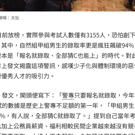
嚇喊：太扯
日前放榜，實際參與考試人數僅有3155人，恐怕創
其中，自然組甲組男生的錄取率更是瘋狂飆破94%
根本是「報名就錄取、全部猜C也能上」的時代。對
書上發文揭露這項警訊，感嘆少子化與體制環境的惡
對優秀人才的吸引力。
）發文，開頭便寫下：「
警專
只要報名就錄取，今年
試的數據是歷史上警專不足額的第一年，「甲組男生，
94%，有人說，全部猜C就錄取了。」提到自己當年
化加上公務員薪資、福利相較民間企業越來越沒有競