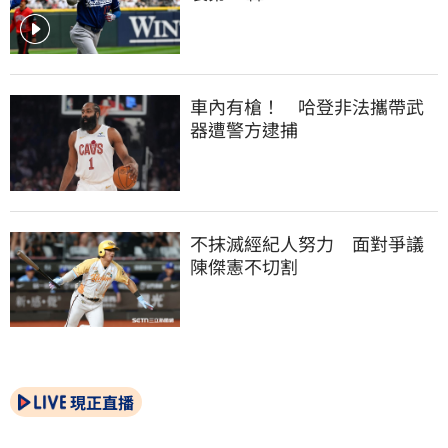
車內有槍！　哈登非法攜帶武
器遭警方逮捕
不抹滅經紀人努力　面對爭議
陳傑憲不切割
現正直播