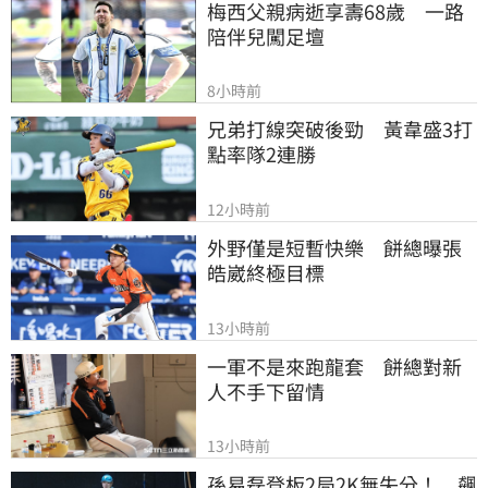
梅西父親病逝享壽68歲　一路
陪伴兒闖足壇
8小時前
兄弟打線突破後勁　黃韋盛3打
點率隊2連勝
12小時前
外野僅是短暫快樂　餅總曝張
皓崴終極目標
13小時前
一軍不是來跑龍套　餅總對新
人不手下留情
13小時前
孫易磊登板2局2K無失分！　飆