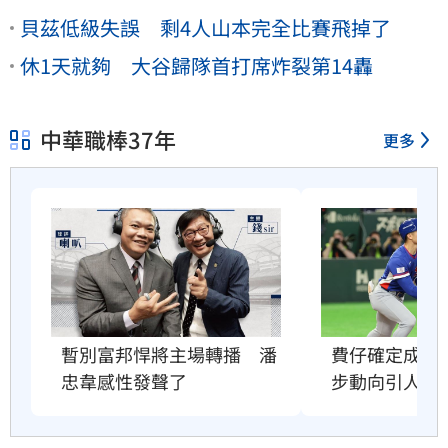
貝茲低級失誤 剩4人山本完全比賽飛掉了
休1天就夠 大谷歸隊首打席炸裂第14轟
中華職棒37年
更多
暫別富邦悍將主場轉播　潘
費仔確定成自
忠韋感性發聲了
步動向引人關