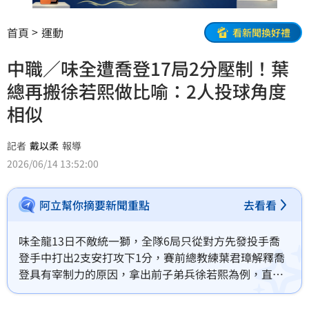
首頁
運動
看新聞換好禮
中職／味全遭喬登17局2分壓制！葉
總再搬徐若熙做比喻：2人投球角度
相似
記者
戴以柔
報導
2026/06/14 13:52:00
阿立幫你摘要新聞重點
去看看
味全龍13日不敵統一獅，全隊6局只從對方先發投手喬
登手中打出2支安打攻下1分，賽前總教練葉君璋解釋喬
登具有宰制力的原因，拿出前子弟兵徐若熙為例，直呼2
人投球垂直角度相似，能讓打者很苦惱。