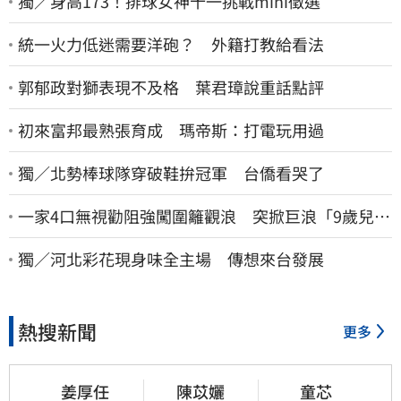
獨／身高173！排球女神十一挑戰mini徵選
統一火力低迷需要洋砲？ 外籍打教給看法
郭郁政對獅表現不及格 葉君璋說重話點評
初來富邦最熟張育成 瑪帝斯：打電玩用過
獨／北勢棒球隊穿破鞋拚冠軍 台僑看哭了
一家4口無視勸阻強闖圍籬觀浪 突掀巨浪「9歲兒當
場遭捲入海」
獨／河北彩花現身味全主場 傳想來台發展
熱搜新聞
更多
姜厚任
陳苡孋
童芯