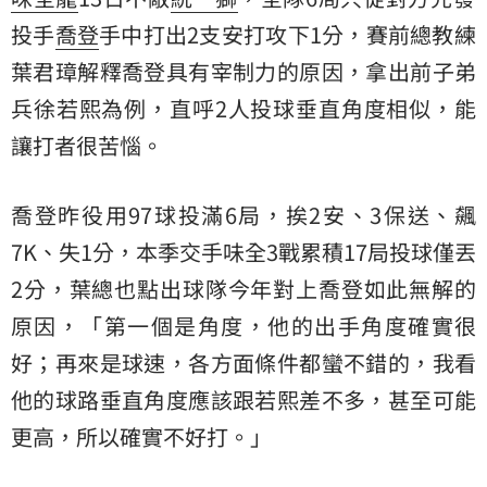
投手
喬登
手中打出2支安打攻下1分，賽前總教練
葉君璋解釋喬登具有宰制力的原因，拿出前子弟
兵徐若熙為例，直呼2人投球垂直角度相似，能
讓打者很苦惱。
喬登昨役用97球投滿6局，挨2安、3保送、飆
7K、失1分，本季交手味全3戰累積17局投球僅丟
2分，葉總也點出球隊今年對上喬登如此無解的
原因，「第一個是角度，他的出手角度確實很
好；再來是球速，各方面條件都蠻不錯的，我看
他的球路垂直角度應該跟若熙差不多，甚至可能
更高，所以確實不好打。」