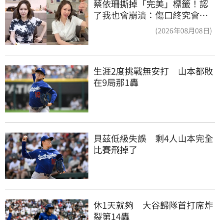
蔡依珊撕掉「完美」標籤！認
了我也會崩潰：傷口終究會癒
合
(2026年08月08日)
生涯2度挑戰無安打　山本都敗
在9局那1轟
貝茲低級失誤　剩4人山本完全
比賽飛掉了
休1天就夠　大谷歸隊首打席炸
裂第14轟