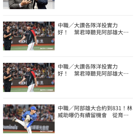
中職／大讚各隊洋投實力
好！ 葉君璋聽見阿部雄大被
註銷好吃驚
中職／大讚各隊洋投實力
好！ 葉君璋聽見阿部雄大被
註銷好吃驚
中職／阿部雄大合約到831！林
威助曝仍有續留機會 從育成
上一軍獲肯定