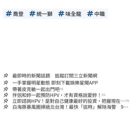
喬登
統一獅
味全龍
中職
最即時的新聞話題 追蹤訂閱三立新聞網
一手掌握明星動態 即刻下載娛樂星聞APP
帶著皮克敏一起出門吧
PR
伴侶和妳一起預防HPV，才有資格說愛妳！
PR
立即諮詢HPV！是對自己健康最好的投資，把握現在不
PR
嫌晚！
白海豚暴風圈掃過北台灣！最快「這時」解除海警 9日
停班停課一覽