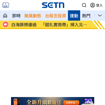
登入
即時
颱風動態
台股怎投資
運動
熱門
影音
準
白海豚擦邊過 「超扎實雨帶」掃入北台
Dee
灣
不住