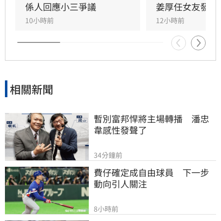
仍存有諸多疑問。面對女友身陷輿論風波，姜厚
係人回應小三爭議
姜厚任女友發聲
任展現力挺態度，笑稱兩人的戀情已像偵探片，
10小時前
12小時前
強調對女友背景知情且不擔憂。林宜君
相關新聞
暫別富邦悍將主場轉播　潘忠
韋感性發聲了
34分鐘前
費仔確定成自由球員　下一步
動向引人關注
8小時前