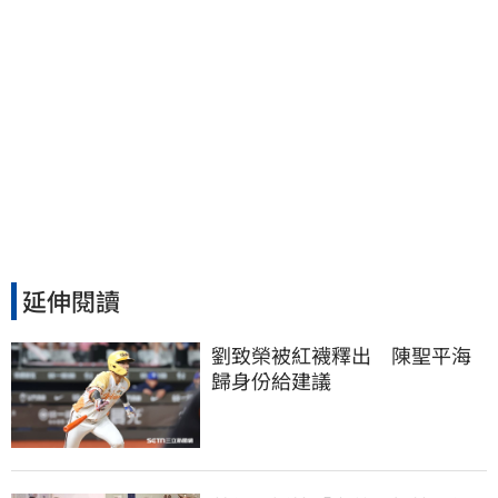
延伸閱讀
劉致榮被紅襪釋出　陳聖平海
歸身份給建議