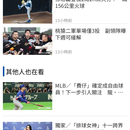
156公里火球
13小時前
桃猿二軍單場僅3投　副領隊曝
下週可緩解
13小時前
其他人也在看
MLB／「費仔」確定成自由球
員！下一步引人關注 龍、獅
都曾表態想網羅
獨家／「排球女神」十一跨界