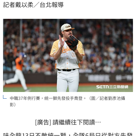
記者戴以柔／台北報導
中職37年例行賽，統一獅先發投手喬登。（圖／記者劉彥池攝
影）
[廣告] 請繼續往下閱讀…
味全龍
13日不敵
統一獅
，全隊6局只從對方先發