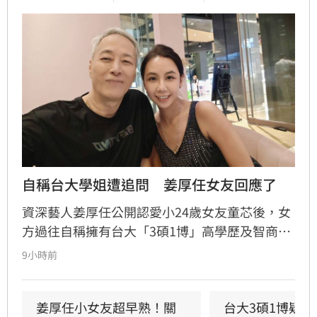
自稱台大學姐遭追問　姜厚任女友回應了
資深藝人姜厚任公開認愛小24歲女友童芯後，女
方過往自稱擁有台大「3碩1博」高學歷及智商
146等背景引發外界高度質疑。童芯日前於社群
9小時前
發布千字長文，以「台大學姐」自居暢談邏輯與
真相，試圖回應爭議，卻未提供具體學歷證明文
件，導致話題持續發酵，網友針對其學歷真實性
姜厚任小女友超早熟！關
台大3碩1博疑