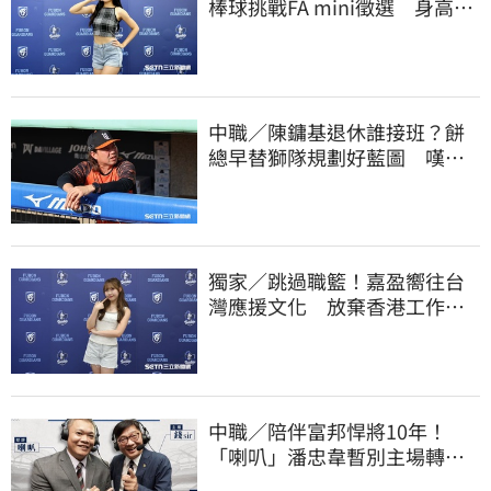
棒球挑戰FA mini徵選 身高
173竟成應援劣勢
中職／陳鏞基退休誰接班？餅
總早替獅隊規劃好藍圖 嘆新
生代安定感不足
獨家／跳過職籃！嘉盈嚮往台
灣應援文化 放棄香港工作跨
海徵選mini追夢
中職／陪伴富邦悍將10年！
「喇叭」潘忠韋暫別主場轉
播 感性發聲了