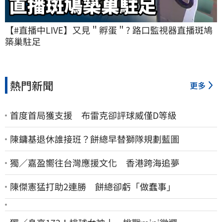
【#直播中LIVE】又見＂孵蛋＂? 路口監視器直播斑鳩
築巢駐足
熱門新聞
更多
首度首局獲支援 布雷克卻評球威僅D等級
陳鏞基退休誰接班？餅總早替獅隊規劃藍圖
獨／嘉盈嚮往台灣應援文化 香港跨海追夢
陳傑憲猛打助2連勝 餅總卻虧「做蠢事」