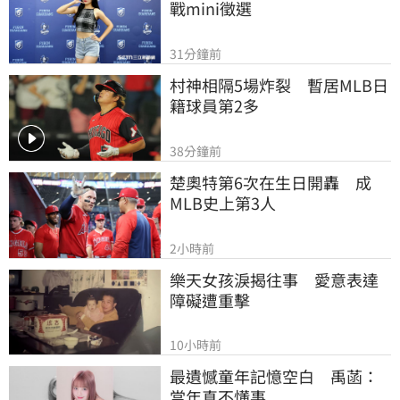
戰mini徵選
31分鐘前
村神相隔5場炸裂　暫居MLB日
籍球員第2多
38分鐘前
楚奧特第6次在生日開轟　成
MLB史上第3人
2小時前
樂天女孩淚揭往事　愛意表達
障礙遭重擊
10小時前
最遺憾童年記憶空白　禹菡：
當年真不懂事