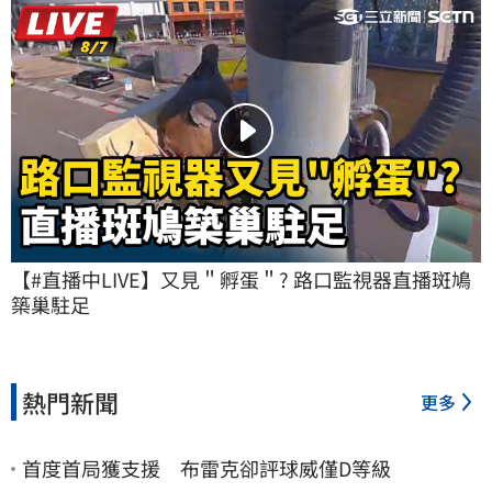
【#直播中LIVE】又見＂孵蛋＂? 路口監視器直播斑鳩
築巢駐足
熱門新聞
更多
首度首局獲支援 布雷克卻評球威僅D等級