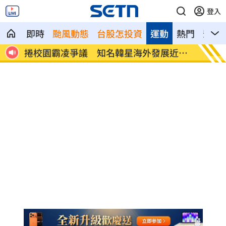
登入
即時
颱風動態
台股怎投資
運動
熱門
影音
國
捲校園霸凌爭議 知名韓星海外發展近況
身價千
曝
做