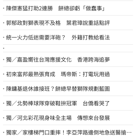
陳傑憲猛打助2連勝 餅總卻虧「做蠢事」
郭郁政對獅表現不及格 葉君璋說重話點評
統一火力低迷需要洋砲？ 外籍打教給看法
獨／嘉盈嚮往台灣應援文化 香港跨海追夢
初來富邦最熟張育成 瑪帝斯：打電玩用過
陳鏞基退休誰接班？餅總早替獅隊規劃藍圖
獨／北勢棒球隊穿破鞋拚冠軍 台僑看哭了
獨／河北彩花現身味全主場 傳想來台發展
獨家／家樓梯門口重摔！李亞萍路邊倒地急送醫搶