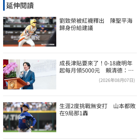
延伸閱讀
劉致榮被紅襪釋出　陳聖平海
歸身份給建議
成長津貼要來了！0-18歲明年
起每月領5000元 賴清德：此
時不生更待何時
(2026年08月07日)
生涯2度挑戰無安打　山本都敗
在9局那1轟