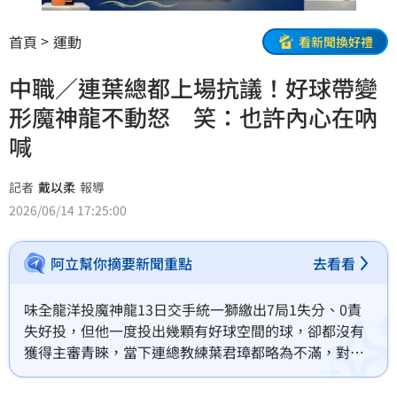
首頁
運動
看新聞換好禮
中職／連葉總都上場抗議！好球帶變
形魔神龍不動怒 笑：也許內心在吶
喊
記者
戴以柔
報導
2026/06/14 17:25:00
阿立幫你摘要新聞重點
去看看
味全龍洋投魔神龍13日交手統一獅繳出7局1失分、0責
失好投，但他一度投出幾顆有好球空間的球，卻都沒有
獲得主審青睞，當下連總教練葉君璋都略為不滿，對此
魔神龍透露自己本來個性就比較冷靜，或許當下也有不
少情緒，只是不會表現出來。