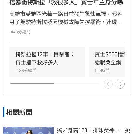
擋暴衝特斯拉「救很多人」賓士車主身分曝
高雄市苓雅區光華一路日前發生驚悚車禍，郭姓
男子駕駛特斯拉疑因機械故障失控暴衝，連環撞
擊12輛汽機車及單車，所幸僅造成3人輕傷。肇
-448分鐘前
事車輛最終撞上停放路邊的賓士車才停下，避免
衝入熱鬧的光華夜市。該名賓士車主身分隨後曝
光，竟是擁有1.4萬粉絲的網紅「超級土豆粉」，
特斯拉撞12車！目擊者：
賓士S500擋浩
同時也是嘉義知名甜甜圈店老闆。
賓士擋下救好多人
話暖哭全網
-186分鐘前
1小時前
相關新聞
獨／身高173！排球女神十一挑