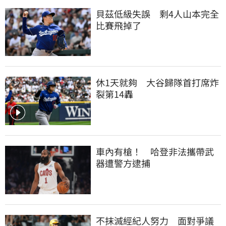
貝茲低級失誤　剩4人山本完全
比賽飛掉了
休1天就夠　大谷歸隊首打席炸
裂第14轟
車內有槍！　哈登非法攜帶武
器遭警方逮捕
不抹滅經紀人努力　面對爭議