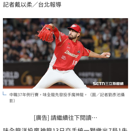
記者戴以柔／台北報導
中職37年例行賽，味全龍先發投手魔神龍。（圖／記者劉彥池攝
影）
[廣告] 請繼續往下閱讀…
味全龍
洋投
魔神龍
13日交手統一獅繳出7局1失