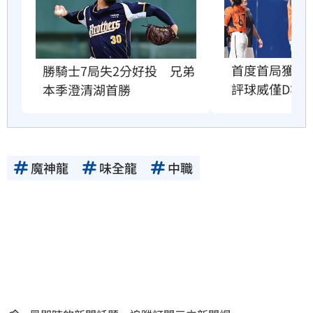
首度首局獲支
勝騎士7局失2分好投　兄弟
評球威僅D等
本季澄清湖首勝
魔神龍
味全龍
中職