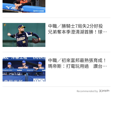
生代安定感不足
中職／勝騎士7局失2分好投
兄弟奪本季澄清湖首勝！球團
回報張士綸狀況
中職／初來富邦最熟張育成！
瑪帝斯：打電玩用過 讚台灣
麥當勞大勝美國
Recommended by