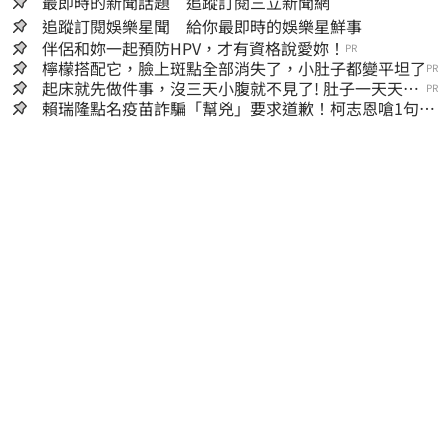
最即時的新聞話題 追蹤訂閱三立新聞網
追蹤訂閱娛樂星聞 給你最即時的娛樂星鮮事
伴侶和妳一起預防HPV，才有資格說愛妳！
PR
檸檬搭配它，臉上斑點全部消失了，小肚子都變平坦了
PR
起床就先做件事，沒三天小腹就不見了! 肚子一天天變
PR
小！
賴瑞隆點名疫苗詐騙「幫兇」要求道歉！柯志恩嗆1句被
網罵爆