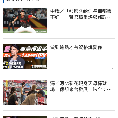
中職／「那麼久給你準備都丟
不好」 葉君璋重評郭郁政對
獅表現
做到這點才有資格說愛你
PR
獨／河北彩花現身天母棒球
場！傳想來台發展 味全：歡
迎各界人士進場