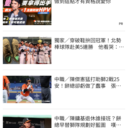
做到這點才有資格說愛你
PR
獨家／穿破鞋拚回冠軍！北勢
棒球隊赴美5連勝 他看哭：台
灣囡仔的韌性
中職／陳傑憲猛打助獅2戰25
安！餅總卻虧做了蠢事 張翔
短打傷退不樂觀
中職／陳鏞基退休誰接班？餅
總早替獅隊規劃好藍圖 嘆新