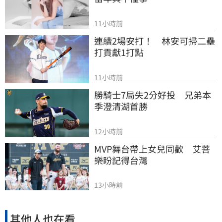
11小時前
連續2場安打！　林安可掃二壘
打貢獻1打點
11小時前
勝騎士7局失2分好投　兄弟本
季澄清湖首勝
12小時前
MVP舞台帶上女兒同歡　艾菩
樂盼記得台灣
13小時前
其他人也在看