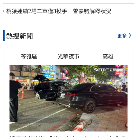
命 「最新傷況」曝
桃猿連續2場二軍僅3投手 曾豪駒解釋狀況
熱搜新聞
更多
苓雅區
光華夜市
高雄