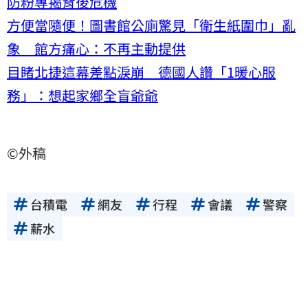
防粉專揭背後危機
方便當隨便！圖書館公廁驚見「衛生紙圍巾」亂
象 館方痛心：不再主動提供
目睹北捷這幕差點淚崩 德國人讚「1暖心服
務」：想起家鄉全盲爺爺
©外稿
台積電
網友
行程
會議
警察
薪水