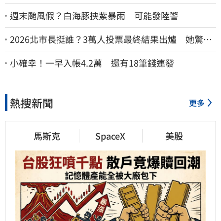
週末颱風假？白海豚挾紫暴雨 可能發陸警
2026北市長挺誰？3萬人投票最終結果出爐 她驚
喊：蔣萬安真該緊張了
小確幸！一早入帳4.2萬 還有18筆錢連發
熱搜新聞
更多
馬斯克
SpaceX
美股