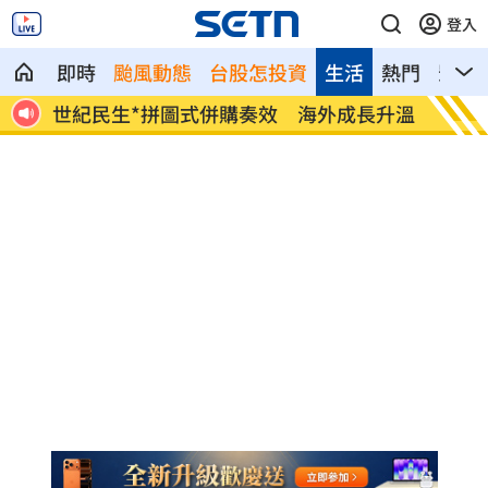
登入
即時
颱風動態
台股怎投資
生活
熱門
影音
給中
世紀民生*拼圖式併購奏效 海外成長升溫
白海豚