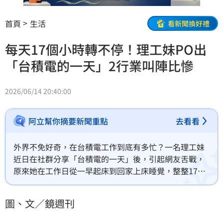
首頁
生活
看新聞換好禮
每天17個小時轉不停！理工妹PO出
「台積電的一天」2行業叫陣比慘
2026/06/14 20:40:00
阿立幫你摘要新聞重點
去看看
外界不免好奇，在台積電工作到底有多忙？一名理工妹
近日在社群分享「台積電的一天」後，引起網友舌戰，
原來她在工作日從一早起床到回家上床睡覺，整整17個
小時，有人驚呼「這個是製程嗎？」、「這錢我賺不
來！」不過，也有從事警察和醫師工作的網友表示，原
圖、文／鏡週刊
來自己比台積電員工更辛苦。