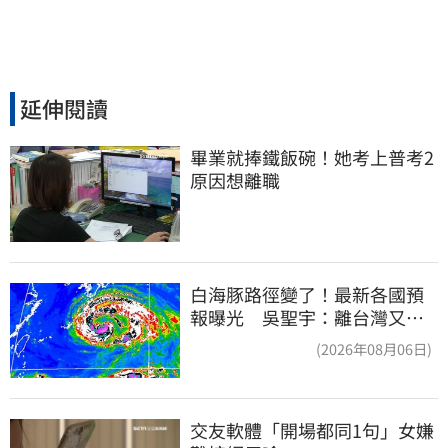
延伸閱讀
畢業就捧鐵飯碗！她考上普考2
原因想離職
白海豚路徑變了！最新各國預
報曝光 吳聖宇：離台灣又更
近一點
(2026年08月06日)
交友軟體「開場都同1句」女嫌