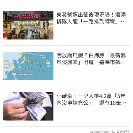
東發號遭出征後現況曝！爆湧
排隊人龍「一路排到轉彎」
上萬網友力挺
明放颱風假？白海豚「最新暴
風侵襲率」出爐 這縣市飆
64％最高
小確幸！一早入帳4.2萬「5年
內沒申請充公」 還有18筆錢
連發到8月底
Recommended by