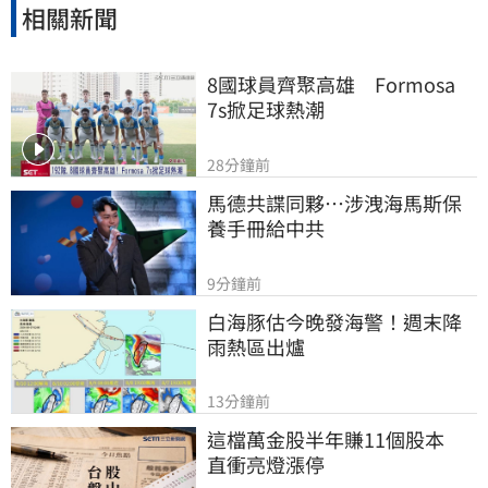
相關新聞
8國球員齊聚高雄　Formosa 
7s掀足球熱潮
28分鐘前
馬德共諜同夥…涉洩海馬斯保
養手冊給中共
9分鐘前
白海豚估今晚發海警！週末降
雨熱區出爐
13分鐘前
這檔萬金股半年賺11個股本　
直衝亮燈漲停