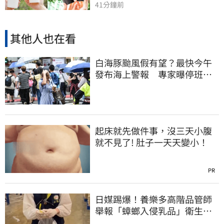
41分鐘前
其他人也在看
白海豚颱風假有望？最快今午
發布海上警報 專家曝停班停
課機率
起床就先做件事，沒三天小腹
就不見了! 肚子一天天變小！
PR
日媒踢爆！養樂多高階品管師
舉報「蟑螂入侵乳品」衛生局
突擊稽查結果曝