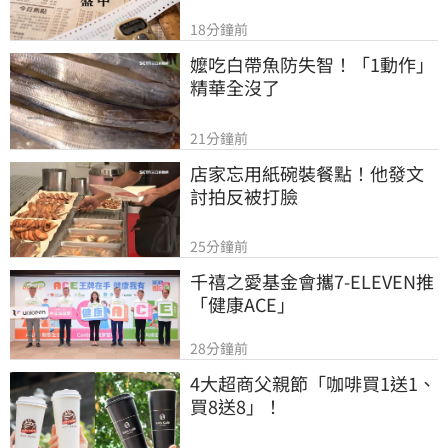
18分鐘前
嬤吃白帶魚防失智！「1動作」
精華全沒了
21分鐘前
店家忘用紙碗裝餐點！他發文
討拍反被打臉
25分鐘前
千禧之愛基金會攜7-ELEVEN推
「健康ACE」
28分鐘前
4大超商父親節「咖啡買1送1、
買8送8」！