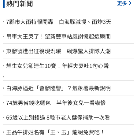
熱門新聞
更多
7縣市大雨特報開轟 白海豚減慢、雨炸3天
吊車大王哭了！望新豐車站感謝憶起這瞬間
東發號遭出征後現況曝 網爆驚人排隊人潮
想生女兒卻連生10寶！年輕夫妻吐1句心聲
白海豚逼近「會發陸警」？氣象署最新說明
74歲男省錢吃麵包 半年後女兒一看嚇慘
65歲以上別錯過 8縣市老人健保補助一次看
王品牛排姓名有「王、玉」龍蝦免費吃！