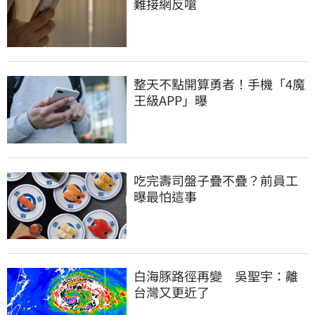
難接網反嗆
整天不點開算勇者！手機「4魔
王級APP」曝
吃完壽司盤子疊不疊？前員工
曝最怕這事
白海豚路徑再變　吳聖宇：離
台灣又更近了