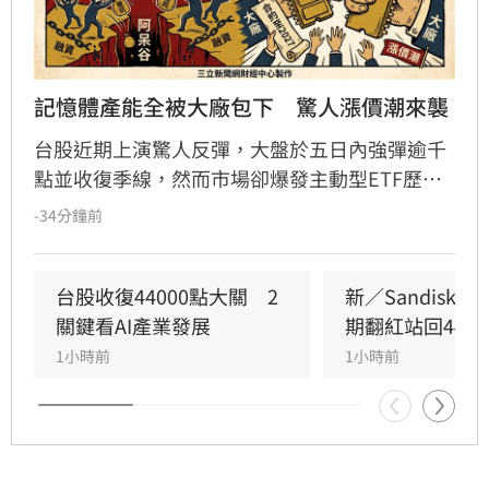
記憶體產能全被大廠包下　驚人漲價潮來襲
台股近期上演驚人反彈，大盤於五日內強彈逾千
點並收復季線，然而市場卻爆發主動型ETF歷史
級別的贖回潮，許多散戶因恐慌而在低檔急殺脫
-34分鐘前
手，淪為「賣在阿呆谷」的苦主。專家分析，台
股進入套牢深水區，個股震盪劇烈，投資人應審
慎應對。產業方面，記憶體受惠於AI需求爆發，
台股收復44000點大關　2
新／Sandisk
三星與美光產能遭鎖定至2027年，引發終端產品
關鍵看AI產業發展
期翻紅站回4400
漲價潮。此外，AI晶片戰局出現轉折，馬斯克公
1小時前
1小時前
開力挺輝達，不僅影響市場信心，更牽動台廠AI
供應鏈的資金板塊。專家提醒，未來擁有實質業
績護體的台廠，才有望在劇烈洗牌中脫穎而出。
投資人需保持冷靜，審慎評估市場波動風險。