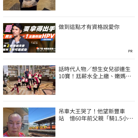
做到這點才有資格說愛你
PR
話時代人物／想生女兒卻連生
10寶！尪薪水全上繳、嫩媽吐
心聲：不生了
吊車大王哭了！他望新豐車
站 憶60年前父親「騎1.5小時
單車載他圓夢」