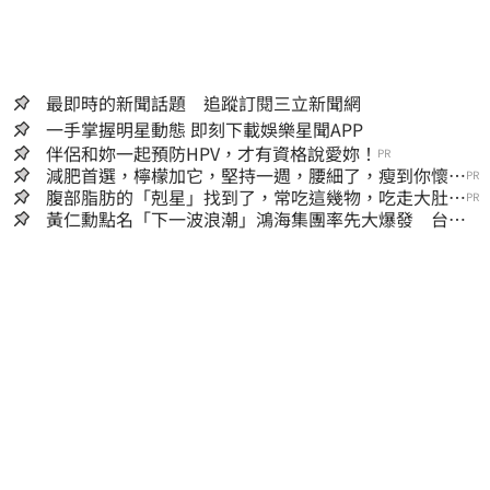
最即時的新聞話題 追蹤訂閱三立新聞網
一手掌握明星動態 即刻下載娛樂星聞APP
伴侶和妳一起預防HPV，才有資格說愛妳！
PR
減肥首選，檸檬加它，堅持一週，腰細了，瘦到你懷疑
PR
人生
腹部脂肪的「剋星」找到了，常吃這幾物，吃走大肚
PR
囊，瘦出小蠻腰
黃仁勳點名「下一波浪潮」鴻海集團率先大爆發 台股
這族群全面噴出