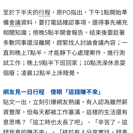
至於下半天的
行程
，原PO指出，下午1點開始準
備
會議
資料，要打電話確認事項，還得事先補充
相關知識；傍晚5點半開會報告，結束後要趁著
多數同事還沒離開，趕緊找人討論會議內容；一
直到晚上7點半，才能靜下心處理案件、進行測
試工作；晚上9點半下班回家；10點洗澡休息耍
個廢；凌晨12點半上床睡覺。
網友見一日行程 傻眼「這錢賺不來」
貼文一出，立刻引爆網友熱議，有人認為雖然薪
資豐厚，但每天都被工作塞滿，這樣的生活還有
意思嗎？「這工時也太長了吧」、「辛苦了，這
錢我真的賺不來」、「終於有人分享實話，錢真