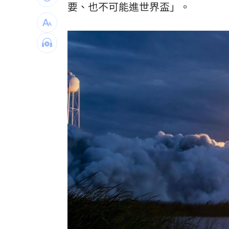
要、也不可能進世界盃」。
腦瘤手術醫誤切正常組織 女無法自主
人妻被嫌上菜慢 遭毒癮小叔斧砍死頭
男大生遭脫光圍毆亡 主嫌輕度智障判
以為益生菌護腎 他餐餐泡菜2週後險洗
台灣彩券開獎直播中
20:31
LIVE三立+24小時直播
15:27
三立iNEWS新聞台線上直播
18:00
商場戰國來臨 台中「頂奢大道」逐漸
台彩父親節推新刮刮樂千萬頭獎超「爸
「拍片人的多重宇宙」職涯論壇9/12登