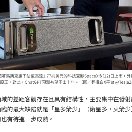
著馬斯克旗下估值高達1.77兆美元的科技巨獸SpaceX今(12)日上市，
王。對此，ChatGPT預測有望不出十年。（圖／翻攝自X平台 @TeslaZ
領域的差距客觀存在且具有結構性，主要集中在發射
面臨的最大缺陷就是「星多箭少」（衛星多，火箭少
用也有待進一步成熟。