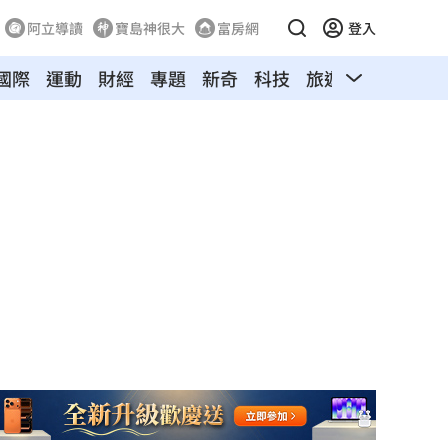
阿立導讀
寶島神很大
富房網
登入
國際
運動
財經
專題
新奇
科技
旅遊
汽車
寵物