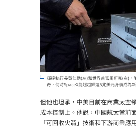
輝達執行長黃仁勳(左)和世界首富馬斯克(右)。隨
奇，何時SpaceX能超越輝達5兆美元身價成為新股
但他也坦承，中美目前在商業太空
成本控制上。他說，中國航太當前
「可回收火箭」技術和下游商業應