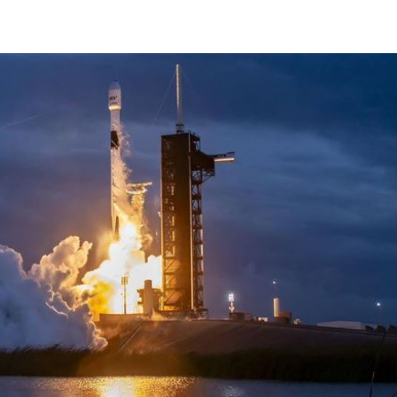
呼吸
22:02
掛樹
21:59
無期
21:55
腎
21:49
成形
12:00
」氣
12:00
場！
10:30