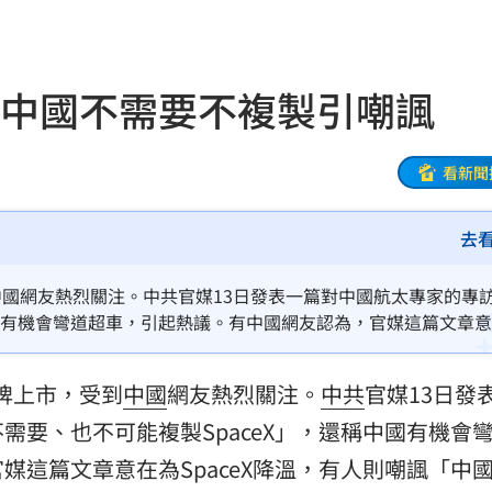
31
出門
22:29
媒指中國不需要不複製引嘲諷
碼曝
22:21
文
22:16
看新聞
抱頭
22:16
去
課目
22:15
到中國網友熱烈關注。中共官媒13日發表一篇對中國航太專家的專
光友
22:13
中國有機會彎道超車，引起熱議。有中國網友認為，官媒這篇文章
能進世界盃」。
吃藥
22:11
掛牌上市，受到
中國
網友熱烈關注。
中共
官媒13日發
警
22:07
需要、也不可能複製SpaceX」，還稱中國有機會
架
媒這篇文章意在為SpaceX降溫，有人則嘲諷「中
22:02