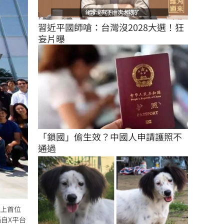
習近平國師嗆：台灣沒2028大選！狂
妄片曝
「鎖國」偷生效？中國人申請護照不
通過
史上首位
攝自X平台