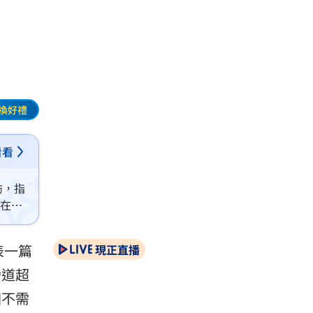
換好禮
看看
訪，指
意在為
表一篇
現正直播
彎道超
國不需