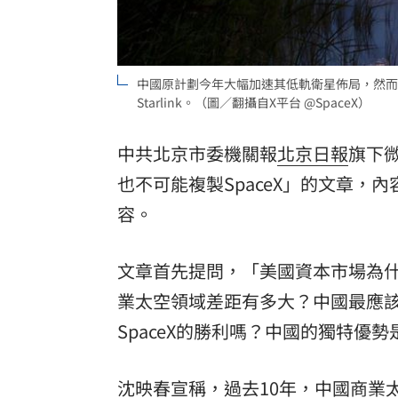
8國球員齊聚高雄 Formosa 7s掀足球
理想混蛋號召粉絲跨海追星吃美食！
18:
中國原計劃今年大幅加速其低軌衛星佈局，然而
Starlink。（圖／翻攝自X平台 @SpaceX）
中共北京市委機關報
北京日報
旗下
也不可能複製SpaceX」的文章，內
容。
文章首先提問，「美國資本市場為什
業太空領域差距有多大？中國最應
SpaceX的勝利嗎？中國的獨特優
沈映春宣稱，過去10年，中國商業