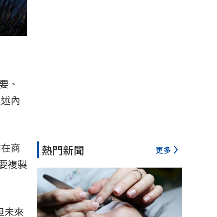
要、
上述內
前在商
熱門新聞
更多
要複製
但未來