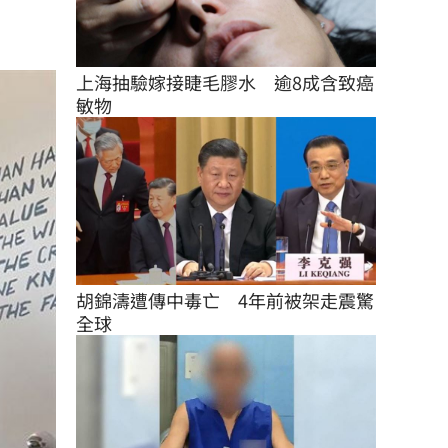
上海抽驗嫁接睫毛膠水　逾8成含致癌
敏物
胡錦濤遭傳中毒亡　4年前被架走震驚
全球