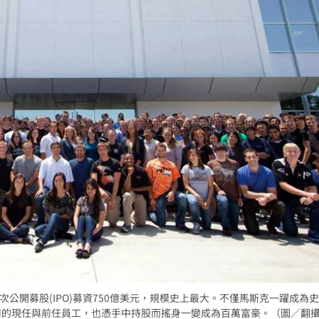
X透過首次公開募股(IPO)募資750億美元，規模史上最大。不僅馬斯克一躍成為
400名公司的現任與前任員工，也憑手中持股而搖身一變成為百萬富豪。（圖／翻