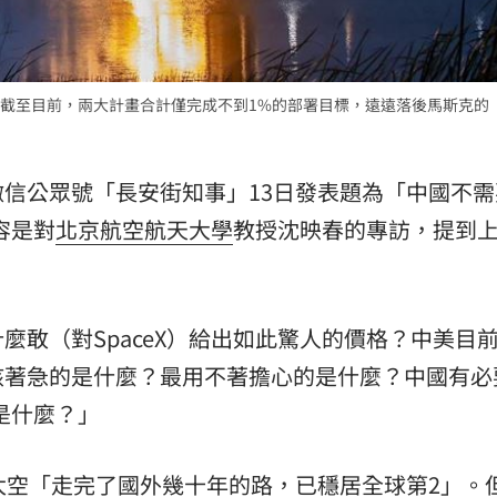
熱潮
10:00
15
截至目前，兩大計畫合計僅完成不到1%的部署目標，遠遠落後馬斯克的
微信公眾號「長安街知事」13日發表題為「中國不需
容是對
北京航空航天大學
教授沈映春的專訪，提到
麼敢（對SpaceX）給出如此驚人的價格？中美目
該著急的是什麼？最用不著擔心的是什麼？中國有必
勢是什麼？」
太空「走完了國外幾十年的路，已穩居全球第2」。