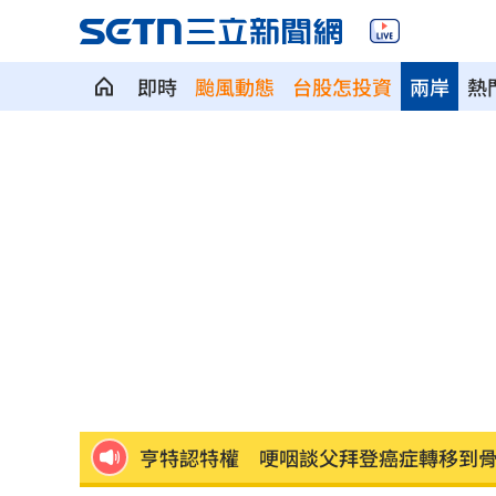
即時
颱風動態
台股怎投資
兩岸
熱
馬斯克蓋地球最大晶圓廠 專家揭3大隱
泰國校園槍擊案增至9死 12歲女童不治
蔣市政一團糟？活動背板誤植HappiMes
獨／田路路突改口找楊光友 許常德爆
飛機餐1果汁爆廁所之亂 醫：3類人勿
亨特認特權 哽咽談父拜登癌症轉移到