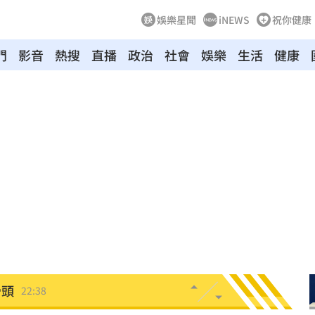
娛樂星聞
iNEWS
祝你健康
門
影音
熱搜
直播
政治
社會
娛樂
生活
健康
憂
23:09
23:07
s
22:59
內幕
22:48
亂喝
22:48
骨頭
22:38