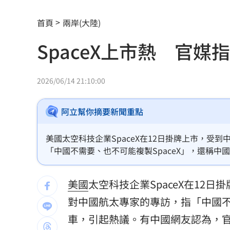
白海豚發威！宜蘭強風磁磚砸、樹倒
22:
首頁
兩岸(大陸)
白海豚外圍雨帶特別紮實 鄭明典：別
SpaceX上市熱 官
有片／貴州通天河「爆乳正妹伴漂」價
慈濟買BNT遭詐 網朝聖郭董大小姐貼
2026/06/14 21:10:00
宜蘭強風「店家玻璃門被吹爆」員工嚇
阿立幫你摘要新聞重點
配合漢光！管碧玲視導平戰轉換與出港
美國太空科技企業SpaceX在12日掛牌上市，受
向姜厚任道歉 田路路：我要找的是楊
「中國不需要、也不可能複製SpaceX」，還稱
SpaceX降溫，有人則嘲諷「中國不需要、也不可
男傳訊醫院粉專「殺死掛號小姐」辯忘
美國
太空科技企業SpaceX在12日
晚飯煮太慢！婦遭小叔斬首 頭掛樹上示
對中國航太專家的專訪，指「中國不
消失10年回歸！好市多經典美食重新上
車，引起熱議。有中國網友認為，官