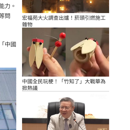
能力。
等問
宏福苑大火調查出爐！菸頭引燃施工
雜物
「中國
中國全民玩梗！「竹知了」大戰華為
掀熱議