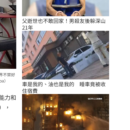
父逝世也不敢回家！男殺友後躲深山
21年
外界不禁好
oa）
車是我的、油也是我的　睡車竟被收
住宿費
能力和
），